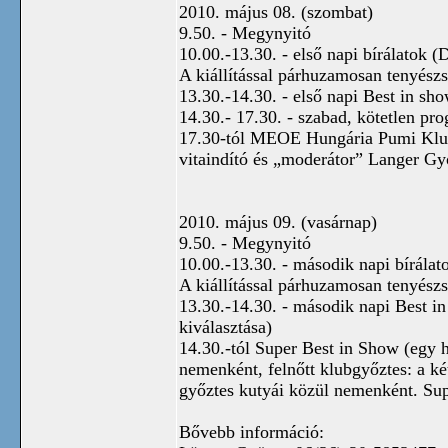
2010. május 08. (szombat)
9.50. - Megynyitó
10.00.-13.30. - első napi bírálatok 
A kiállítással párhuzamosan tenyész
13.30.-14.30. - első napi Best in sh
14.30.- 17.30. - szabad, kötetlen pr
17.30-tól MEOE Hungária Pumi Klub F
vitaindító és „moderátor” Langer Gy
2010. május 09. (vasárnap)
9.50. - Megynyitó
10.00.-13.30. - második napi bírálat
A kiállítással párhuzamosan tenyész
13.30.-14.30. - második napi Best i
kiválasztása)
14.30.-tól Super Best in Show (egy h
nemenként, felnőtt klubgyőztes: a ké
győztes kutyái közül nemenként. Supe
Bővebb információ: