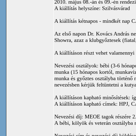
2010. május 08.-án és 09.-én rendezi
A kiállítás helyszíne: Szilvásvárad
A kiállítás kétnapos - mindkét nap C
Az első napon Dr. Kovács András nem
Showra, azaz a klubgyőztesek (fiatal,
A kiállításon részt vehet valamenn
Nevezési osztályok: bébi (3-6 hónapo
munka (15 hónapos kortól, munkavizs
munka és győztes osztályba történő 
nevezésben kérjük feltüntetni a kutya
A kiállításon kapható minősítések: íg
A kiállításon kapható címek: HPJ, C
Nevezési díj: MEOE tagok részére 2.0
A bébi, kölyök és veterán osztályba 
Nevezési cím és nevezési díj küldés