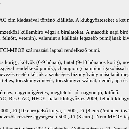
.
AC cím kiadásával történő kiállítás. A klubgyőzteseket a két 
zetközi küllembíró végzi a bírálatokat. A második napi bíró
 felnőtt, veterán), valamint a kiállítás legszebb pumijának kiv
yi FCI-MEOE származási lappal rendelkező pumi.
s korig), kölyök (6-9 hónap), fiatal (9-18 hónapos korig), nö
gával rendelkező pumik), champion (champion igazolással ren
nevezés esetén kérjük a szükséges bizonyítvány másolatát me
 teljes, törzskönyvi nevét, törzskönyvi számát, nemét, apa és 
éretes, nagyon ígéretes, megfelelő, jó, nagyon jó, kitűnő.
AC, Res.CAC, HFGY, fiatal klubgyőztes 2009, felnőtt klubgy
00.,-Ft.(10 euro)/első kutya, 1.500.,-Ft.(8 euro)/minden tov
nevezők részére egységesen 500.,-Ft.(3 euro). Nem MEOE tagok
e: Länger György 2014 Csobánka, Gyöngyvirág u. 11. (postai