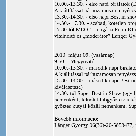
10.00.-13.30. - első napi bírálatok 
A kiállítással párhuzamosan tenyész
13.30.-14.30. - első napi Best in sh
14.30.- 17.30. - szabad, kötetlen pr
17.30-tól MEOE Hungária Pumi Klub F
vitaindító és „moderátor” Langer Gy
2010. május 09. (vasárnap)
9.50. - Megynyitó
10.00.-13.30. - második napi bírálat
A kiállítással párhuzamosan tenyész
13.30.-14.30. - második napi Best i
kiválasztása)
14.30.-tól Super Best in Show (egy h
nemenként, felnőtt klubgyőztes: a ké
győztes kutyái közül nemenként. Supe
Bővebb információ:
Länger György 06(36)-20-5853477,