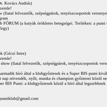
(Dr. Kovács András)
szemle!
ow (fiatal felvezetők, szépségpárok, tenyészcsoportok versen
ogram
ÓRUM (a kutyák örökletes betegségei. Terítéken: a pumi és 
örgy)
ok (Géczi Imre)
szemle!
n show (fiatal felvezetők, szépségpárok, tenyészcsoportok v
armadik bíró által a klubgyőztesek és a Super BIS pumi kivál
t nap növendék, nyílt, munka és champion győztesei közül nem
r BIS Pumi: a klubgyőztesek közül a bíró által legszebbnek 
pumiklub@gmail.com