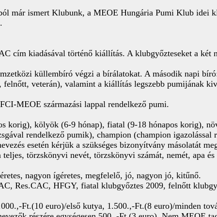
ól már ismert Klubunk, a MEOE Hungária Pumi Klub idei klu
.
AC cím kiadásával történő kiállítás. A klubgyőzteseket a két 
zetközi küllembíró végzi a bírálatokat. A második napi bíró
 felnőtt, veterán), valamint a kiállítás legszebb pumijának kiv
yi FCI-MEOE származási lappal rendelkező pumi.
s korig), kölyök (6-9 hónap), fiatal (9-18 hónapos korig), nö
gával rendelkező pumik), champion (champion igazolással ren
nevezés esetén kérjük a szükséges bizonyítvány másolatát me
 teljes, törzskönyvi nevét, törzskönyvi számát, nemét, apa és 
éretes, nagyon ígéretes, megfelelő, jó, nagyon jó, kitűnő.
AC, Res.CAC, HFGY, fiatal klubgyőztes 2009, felnőtt klubgy
00.,-Ft.(10 euro)/első kutya, 1.500.,-Ft.(8 euro)/minden tov
nevezők részére egységesen 500.,-Ft.(3 euro). Nem MEOE tagok