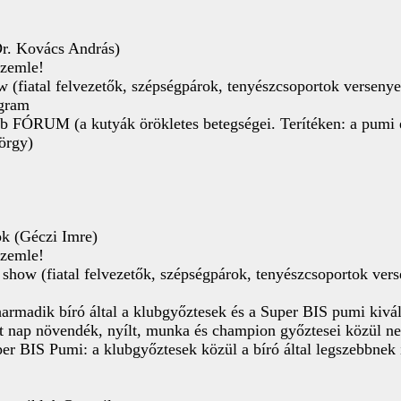
(Dr. Kovács András)
szemle!
ow (fiatal felvezetők, szépségpárok, tenyészcsoportok versen
ogram
ÓRUM (a kutyák örökletes betegségei. Terítéken: a pumi és 
örgy)
ok (Géczi Imre)
szemle!
n show (fiatal felvezetők, szépségpárok, tenyészcsoportok v
armadik bíró által a klubgyőztesek és a Super BIS pumi kivál
t nap növendék, nyílt, munka és champion győztesei közül nem
r BIS Pumi: a klubgyőztesek közül a bíró által legszebbnek 