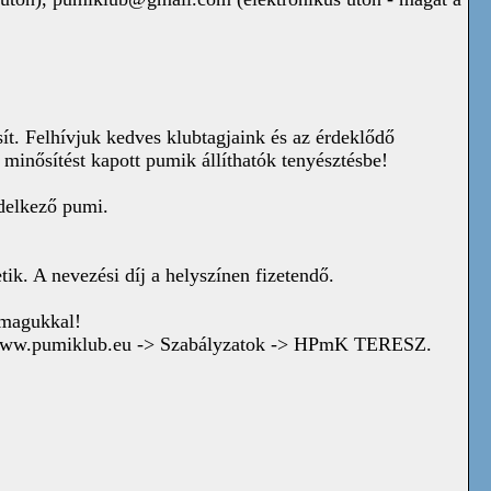
t. Felhívjuk kedves klubtagjaink és az érdeklődő
minősítést kapott pumik állíthatók tenyésztésbe!
delkező pumi.
ik. A nevezési díj a helyszínen fizetendő.
 magukkal!
zi: www.pumiklub.eu -> Szabályzatok -> HPmK TERESZ.