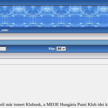
_soler
Kép:
ól már ismert Klubunk, a MEOE Hungária Pumi Klub idei klu