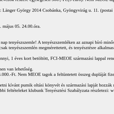
e: Länger György 2014 Csobánka, Gyöngyvirág u. 11. (postai
. május 05. 24.00.óra.
 nap tenyészszemle! A tenyészszemléken az aznapi bíró minősí
csak tenyészszemlén megmérettetett, és tenyésztésre alkalmas 
nnyi, 1 éves kort betöltött, FCI-MEOE származási lappal ren
nen van lehetőség.
000.-Ft. Nem MEOE tagok a feltüntetett összeg dupláját fizet
etni kívánt pumik oltási könyvét és származási lapját hozzák
ábbi feltételeket klubunk Tenyésztési Szabályzata részlete