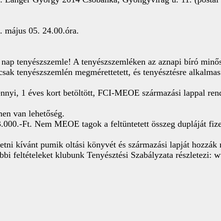
. május 05. 24.00.óra.
 nap tenyészszemle! A tenyészszemléken az aznapi bíró minősí
csak tenyészszemlén megmérettetett, és tenyésztésre alkalmas 
nnyi, 1 éves kort betöltött, FCI-MEOE származási lappal ren
nen van lehetőség.
000.-Ft. Nem MEOE tagok a feltüntetett összeg dupláját fizet
etni kívánt pumik oltási könyvét és származási lapját hozzák
ábbi feltételeket klubunk Tenyésztési Szabályzata részlete