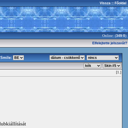
Vissza
:: Főoldal
Online: (
/
)
349
0
Elfelejtette jelszavát?
Smile:
[1.]
bkiállítását