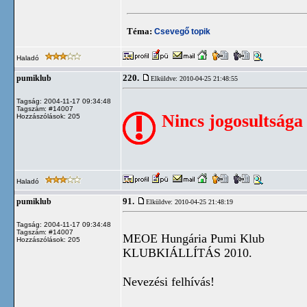
Téma:
Csevegő topik
Haladó
220.
pumiklub
Elküldve: 2010-04-25 21:48:55
Tagság: 2004-11-17 09:34:48
Tagszám: #14007
Nincs jogosultsága
Hozzászólások: 205
Haladó
91.
pumiklub
Elküldve: 2010-04-25 21:48:19
Tagság: 2004-11-17 09:34:48
Tagszám: #14007
MEOE Hungária Pumi Klub
Hozzászólások: 205
KLUBKIÁLLÍTÁS 2010.
Nevezési felhívás!