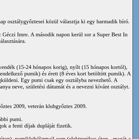
nap osztálygyőztesei közül választja ki egy harmadik bíró.
: Géczi Imre. A második napon kerül sor a Super Best In
álasztására.
vendék (15-24 hónapos korig), nyílt (15 hónapos kortól),
delkező pumik) és érett (8 éves kort betöltött pumik). A
gküldeni. Egy pumi csak egy osztályba nevezhető. A
anya neve, születési dátumát és a nevezni kívánt osztályt.
őztes 2009, veterán klubgyőztes 2009.
ábbi pumi.
 a fenti díjak dupláját fizetik.
 úton),
pumiklub@gmail.com
(elektronikus úton - magát a