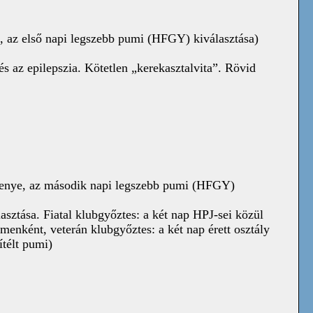
ye, az első napi legszebb pumi (HFGY) kiválasztása)
az epilepszia. Kötetlen „kerekasztalvita”. Rövid
ersenye, az második napi legszebb pumi (HFGY)
asztása. Fiatal klubgyőztes: a két nap HPJ-sei közül
enként, veterán klubgyőztes: a két nap érett osztály
ítélt pumi)