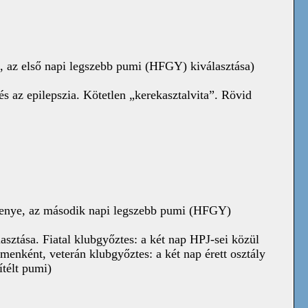
ye, az első napi legszebb pumi (HFGY) kiválasztása)
az epilepszia. Kötetlen „kerekasztalvita”. Rövid
ersenye, az második napi legszebb pumi (HFGY)
asztása. Fiatal klubgyőztes: a két nap HPJ-sei közül
enként, veterán klubgyőztes: a két nap érett osztály
ítélt pumi)