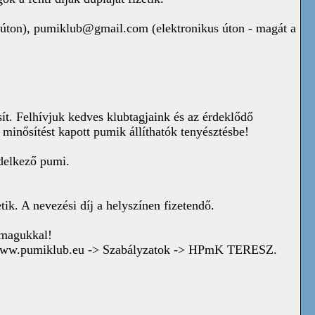
 úton),
pumiklub@gmail.com
(elektronikus úton - magát a
t. Felhívjuk kedves klubtagjaink és az érdeklődő
minősítést kapott pumik állíthatók tenyésztésbe!
delkező pumi.
ik. A nevezési díj a helyszínen fizetendő.
 magukkal!
zi: www.pumiklub.eu -> Szabályzatok -> HPmK TERESZ.