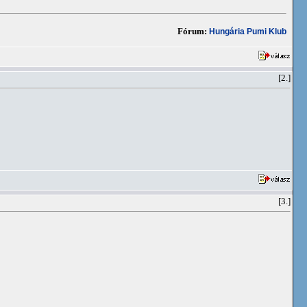
Fórum:
Hungária Pumi Klub
[2.]
[3.]