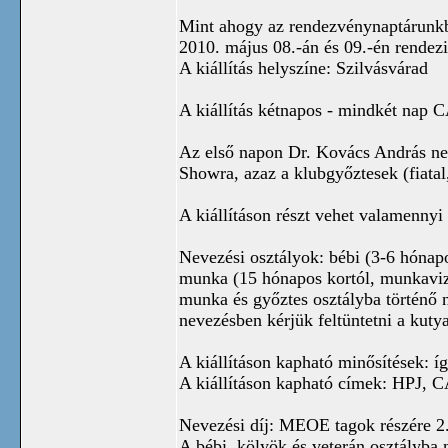
Mint ahogy az rendezvénynaptárunkb
2010. május 08.-án és 09.-én rendezi
A kiállítás helyszíne: Szilvásvárad
A kiállítás kétnapos - mindkét nap C
Az első napon Dr. Kovács András nem
Showra, azaz a klubgyőztesek (fiatal,
A kiállításon részt vehet valamenn
Nevezési osztályok: bébi (3-6 hónapo
munka (15 hónapos kortól, munkavizs
munka és győztes osztályba történő 
nevezésben kérjük feltüntetni a kutya
A kiállításon kapható minősítések: íg
A kiállításon kapható címek: HPJ, C
Nevezési díj: MEOE tagok részére 2.0
A bébi, kölyök és veterán osztályba 