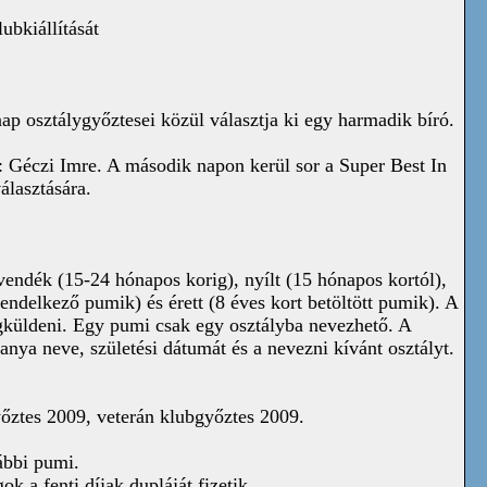
bkiállítását
nap osztálygyőztesei közül választja ki egy harmadik bíró.
: Géczi Imre. A második napon kerül sor a Super Best In
álasztására.
vendék (15-24 hónapos korig), nyílt (15 hónapos kortól),
delkező pumik) és érett (8 éves kort betöltött pumik). A
gküldeni. Egy pumi csak egy osztályba nevezhető. A
anya neve, születési dátumát és a nevezni kívánt osztályt.
őztes 2009, veterán klubgyőztes 2009.
ábbi pumi.
 a fenti díjak dupláját fizetik.