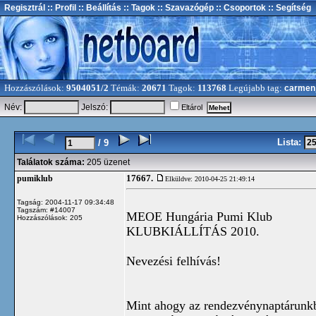
Regisztrál
:: Profil
:: Beállítás
:: Tagok
:: Szavazógép
:: Csoportok
:: Segítség
Hozzászólások:
9504051/2
Témák:
20671
Tagok:
113768
Legújabb tag:
carmen
Név:
Jelszó:
Eltárol
Lista:
/ 9
Találatok száma:
205 üzenet
17667.
pumiklub
Elküldve: 2010-04-25 21:49:14
Tagság: 2004-11-17 09:34:48
Tagszám: #14007
MEOE Hungária Pumi Klub
Hozzászólások: 205
KLUBKIÁLLÍTÁS 2010.
Nevezési felhívás!
Mint ahogy az rendezvénynaptárunkb