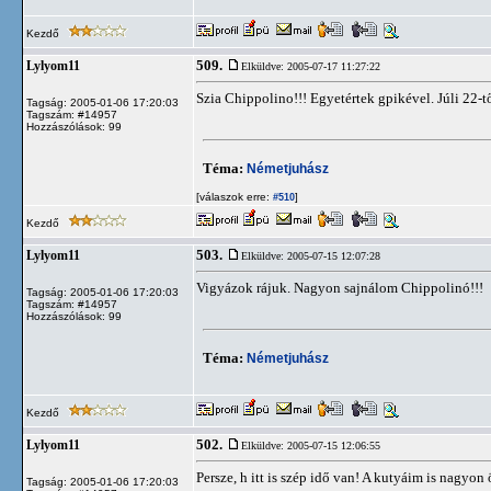
Kezdő
509.
Lylyom11
Elküldve: 2005-07-17 11:27:22
Szia Chippolino!!! Egyetértek gpikével. Júli 22-t
Tagság: 2005-01-06 17:20:03
Tagszám: #14957
Hozzászólások: 99
Téma:
Németjuhász
[válaszok erre:
]
#510
Kezdő
503.
Lylyom11
Elküldve: 2005-07-15 12:07:28
Vigyázok rájuk. Nagyon sajnálom Chippolinó!!!
Tagság: 2005-01-06 17:20:03
Tagszám: #14957
Hozzászólások: 99
Téma:
Németjuhász
Kezdő
502.
Lylyom11
Elküldve: 2005-07-15 12:06:55
Persze, h itt is szép idő van! A kutyáim is nagyon 
Tagság: 2005-01-06 17:20:03