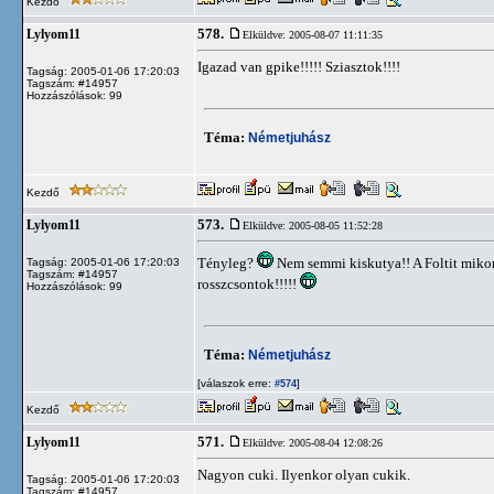
Kezdő
578.
Lylyom11
Elküldve: 2005-08-07 11:11:35
Igazad van gpike!!!!! Sziasztok!!!!
Tagság: 2005-01-06 17:20:03
Tagszám: #14957
Hozzászólások: 99
Téma:
Németjuhász
Kezdő
573.
Lylyom11
Elküldve: 2005-08-05 11:52:28
Tényleg?
Nem semmi kiskutya!! A Foltit mikor 
Tagság: 2005-01-06 17:20:03
Tagszám: #14957
rosszcsontok!!!!!
Hozzászólások: 99
Téma:
Németjuhász
[válaszok erre:
]
#574
Kezdő
571.
Lylyom11
Elküldve: 2005-08-04 12:08:26
Nagyon cuki. Ilyenkor olyan cukik.
Tagság: 2005-01-06 17:20:03
Tagszám: #14957