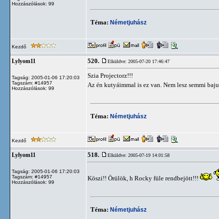
Hozzászólások: 99
Téma:
Németjuhász
Kezdő
520.
Lylyom11
Elküldve: 2005-07-20 17:46:47
Szia Projectorz!!!
Tagság: 2005-01-06 17:20:03
Tagszám: #14957
Az én kutyáimmal is ez van. Nem lesz semmi baju
Hozzászólások: 99
Téma:
Németjuhász
Kezdő
518.
Lylyom11
Elküldve: 2005-07-19 14:01:58
Tagság: 2005-01-06 17:20:03
Tagszám: #14957
Köszi!! Örülök, h Rocky füle rendbejött!!!
Hozzászólások: 99
Téma:
Németjuhász