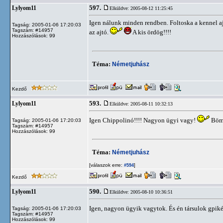
597.
Lylyom11
Elküldve: 2005-08-12 11:25:45
Igen nálunk minden rendben. Foltoska a kennel ajt
Tagság: 2005-01-06 17:20:03
Tagszám: #14957
az ajtó.
A kis ördög!!!!
Hozzászólások: 99
Téma:
Németjuhász
Kezdő
593.
Lylyom11
Elküldve: 2005-08-11 10:32:13
Igen Chippolinó!!!! Nagyon ügyi vagy!
Bömb
Tagság: 2005-01-06 17:20:03
Tagszám: #14957
Hozzászólások: 99
Téma:
Németjuhász
[válaszok erre:
]
#594
Kezdő
590.
Lylyom11
Elküldve: 2005-08-10 10:36:51
Igen, nagyon ügyik vagytok. És én társulok gpik
Tagság: 2005-01-06 17:20:03
Tagszám: #14957
Hozzászólások: 99