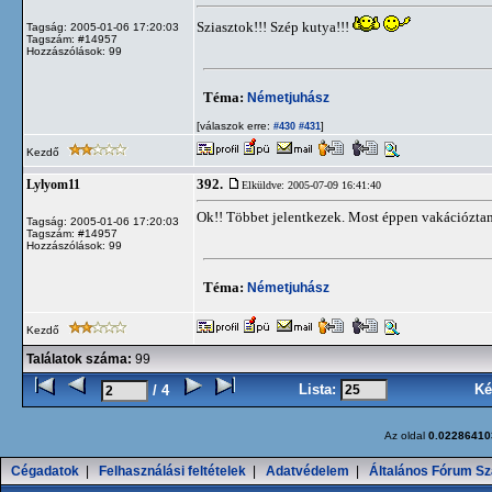
Sziasztok!!! Szép kutya!!!
Tagság: 2005-01-06 17:20:03
Tagszám: #14957
Hozzászólások: 99
Téma:
Németjuhász
[válaszok erre:
]
#430
#431
Kezdő
392.
Lylyom11
Elküldve: 2005-07-09 16:41:40
Ok!! Többet jelentkezek. Most éppen vakációzta
Tagság: 2005-01-06 17:20:03
Tagszám: #14957
Hozzászólások: 99
Téma:
Németjuhász
Kezdő
Találatok száma:
99
Lista:
Ké
/ 4
Az oldal
0.02286410
Cégadatok
|
Felhasználási feltételek
|
Adatvédelem
|
Általános Fórum Sz