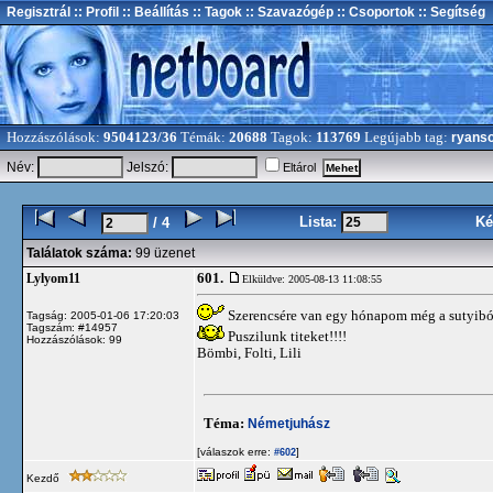
Regisztrál
:: Profil
:: Beállítás
:: Tagok
:: Szavazógép
:: Csoportok
:: Segítség
Hozzászólások:
9504123/36
Témák:
20688
Tagok:
113769
Legújabb tag:
ryans
Név:
Jelszó:
Eltárol
Lista:
Ké
/ 4
Találatok száma:
99 üzenet
601.
Lylyom11
Elküldve: 2005-08-13 11:08:55
Szerencsére van egy hónapom még a sutyiból.
Tagság: 2005-01-06 17:20:03
Tagszám: #14957
Puszilunk titeket!!!!
Hozzászólások: 99
Bömbi, Folti, Lili
Téma:
Németjuhász
[válaszok erre:
]
#602
Kezdő