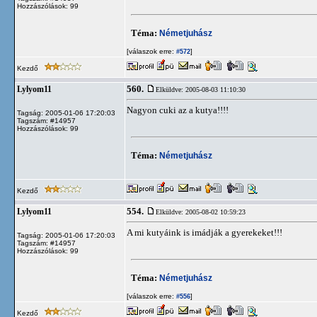
Hozzászólások: 99
Téma:
Németjuhász
[válaszok erre:
]
#572
Kezdő
560.
Lylyom11
Elküldve: 2005-08-03 11:10:30
Nagyon cuki az a kutya!!!!
Tagság: 2005-01-06 17:20:03
Tagszám: #14957
Hozzászólások: 99
Téma:
Németjuhász
Kezdő
554.
Lylyom11
Elküldve: 2005-08-02 10:59:23
A mi kutyáink is imádják a gyerekeket!!!
Tagság: 2005-01-06 17:20:03
Tagszám: #14957
Hozzászólások: 99
Téma:
Németjuhász
[válaszok erre:
]
#556
Kezdő