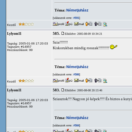
Téma:
Németjuhász
[válaszok erre:
]
#591
Kezdő
585.
Lylyom11
Elküldve: 2005-08-09 10:34:21
Szia!!!!!!!
Tagság: 2005-01-06 17:20:03
Tagszám: #14957
Kiskorukban mindig rosszak!!!!!!!!!
Hozzászólások: 99
Téma:
Németjuhász
[válaszok erre:
]
#586
Kezdő
583.
Lylyom11
Elküldve: 2005-08-08 20:13:46
Sziasztok!!! Nagyon jó képek!!!! És biztos a kut
Tagság: 2005-01-06 17:20:03
Tagszám: #14957
Hozzászólások: 99
Téma:
Németjuhász
[válaszok erre:
]
#584