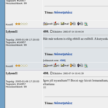
Tagszám: #14957
Hozzászólások: 99
Téma:
Németjuhász
Kezdő
499.
Lylyom11
Elküldve: 2005-07-14 10:44:34
Hát már nekem is elég ebből az esőből. A kutyuská
Tagság: 2005-01-06 17:20:03
Tagszám: #14957
Hozzászólások: 99
Téma:
Németjuhász
[válaszok erre:
]
#500
Kezdő
498.
Lylyom11
Elküldve: 2005-07-14 10:41:39
Igen jól nyaraltam!!! Bocsi egy kicsit lemaradtam,
Tagság: 2005-01-06 17:20:03
eltartana
Tagszám: #14957
Hozzászólások: 99
!!!
Téma:
Németjuhász