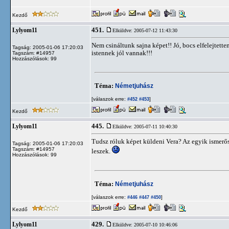
Kezdő
451.
Lylyom11
Elküldve: 2005-07-12 11:43:30
Nem csináltunk sajna képet!! Jó, bocs elfelejtet
Tagság: 2005-01-06 17:20:03
istennek jól vannak!!!
Tagszám: #14957
Hozzászólások: 99
Téma:
Németjuhász
[válaszok erre:
]
#452
#453
Kezdő
445.
Lylyom11
Elküldve: 2005-07-11 10:40:30
Tudsz róluk képet küldeni Vera? Az egyik ismerő
Tagság: 2005-01-06 17:20:03
Tagszám: #14957
leszek.
Hozzászólások: 99
Téma:
Németjuhász
[válaszok erre:
]
#446
#447
#450
Kezdő
429.
Lylyom11
Elküldve: 2005-07-10 10:46:06