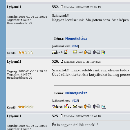
552.
Lylyom11
Elküldve: 2005-07-31 23:05:19
Sziasztok!!!
Tagság: 2005-01-06 17:20:03
Nagyon lecsúsztunk. Ma jöttem haza. Az a képen 
Tagszám: #14957
Hozzászólások: 99
Téma:
Németjuhász
[válaszok erre:
]
#553
Kezdő
526.
Lylyom11
Elküldve: 2005-07-21 10:48:25
Sziasztok!!! Legközelebb csak aug. elsején tudok 
Tagság: 2005-01-06 17:20:03
Üdvözöllek titeket és a kutyáitokat is, meg persze
Tagszám: #14957
Hozzászólások: 99
Téma:
Németjuhász
[válaszok erre:
]
#527
Kezdő
525.
Lylyom11
Elküldve: 2005-07-21 10:46:18
Én is negyon örülök ennek!!!
Tagság: 2005-01-06 17:20:03
Tagszám: #14957