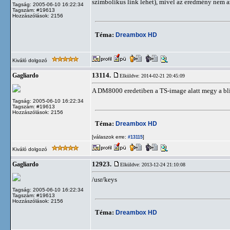
szimbolikus link lehet), mivel az eredmény nem az 
Tagság: 2005-06-10 16:22:34
Tagszám: #19613
Hozzászólások: 2156
Téma:
Dreambox HD
Kiváló dolgozó
13114.
Gagliardo
Elküldve: 2014-02-21 20:45:09
A DM8000 eredetiben a TS-image alatt megy a blin
Tagság: 2005-06-10 16:22:34
Tagszám: #19613
Hozzászólások: 2156
Téma:
Dreambox HD
[válaszok erre:
]
#13115
Kiváló dolgozó
12923.
Gagliardo
Elküldve: 2013-12-24 21:10:08
/usr/keys
Tagság: 2005-06-10 16:22:34
Tagszám: #19613
Hozzászólások: 2156
Téma:
Dreambox HD