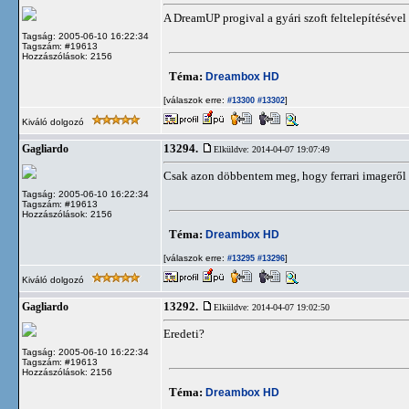
A DreamUP progival a gyári szoft feltelepítésével
Tagság: 2005-06-10 16:22:34
Tagszám: #19613
Hozzászólások: 2156
Téma:
Dreambox HD
[válaszok erre:
]
#13300
#13302
Kiváló dolgozó
13294.
Gagliardo
Elküldve: 2014-04-07 19:07:49
Csak azon döbbentem meg, hogy ferrari imageről b
Tagság: 2005-06-10 16:22:34
Tagszám: #19613
Hozzászólások: 2156
Téma:
Dreambox HD
[válaszok erre:
]
#13295
#13296
Kiváló dolgozó
13292.
Gagliardo
Elküldve: 2014-04-07 19:02:50
Eredeti?
Tagság: 2005-06-10 16:22:34
Tagszám: #19613
Hozzászólások: 2156
Téma:
Dreambox HD