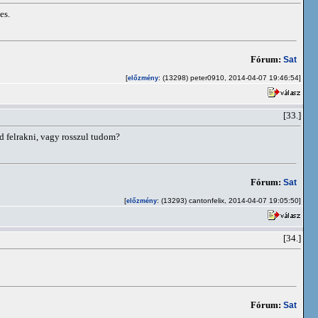
es.
Fórum:
Sat
[
: (13298) peter0910, 2014-04-07 19:46:54]
előzmény
[33.]
d felrakni, vagy rosszul tudom?
Fórum:
Sat
[
: (13293) cantonfelix, 2014-04-07 19:05:50]
előzmény
[34.]
Fórum:
Sat