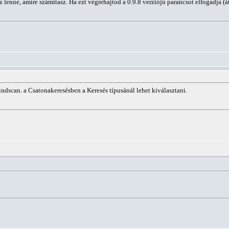
lenne, amire számítasz. Ha ezt végrehajtod a 0.9.8 verziójú parancsot elfogadja (át
dscan. a Csatonakeresésben a Keresés típusánál lehet kiválasztani.