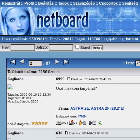
Regisztrál
:: Profil
:: Beállítás
:: Tagok
:: Szavazógép
:: Csoportok
:: Segítség
Hozzászólások:
9503901/1
Témák:
20612
Tagok:
113766
Legújabb tag:
batista
Név:
Jelszó:
Eltárol
Lista:
/ 87
Találatok száma:
2156 üzenet
6999.
Gagliardo
Elküldve: 2014-04-27 20:42:19
Oszt mekkora tányérral?
Tagság: 2005-06-10 16:22:34
Tagszám: #19613
Hozzászólások: 2156
Téma:
ASTRA 2E, ASTRA 2F (28.2°E)
[válaszok erre:
]
#7000
Kiváló dolgozó
630.
Gagliardo
Elküldve: 2014-04-27 09:53:52