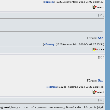
[
: (13291) cantonfelix, 2014-04-07 18:59:43]
előzmény
[35.]
Fórum:
Sat
[
: (13289) cantonfelix, 2014-04-07 17:45:54]
előzmény
[36.]
Fórum:
Sat
[
: (13268) natomail, 2014-03-27 12:14:45]
előzmény
[37.]
 meg arról, hogy az ln utolsó argumentuma nem egy létező valódi könyvtár (régi