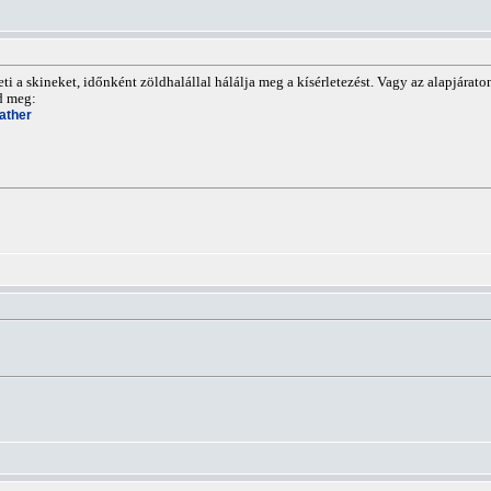
i a skineket, időnként zöldhalállal hálálja meg a kísérletezést. Vagy az alapjáraton
od meg:
ather