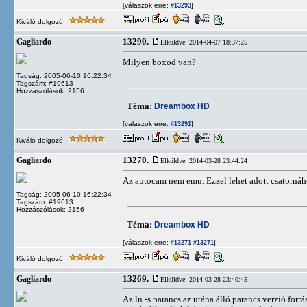
[válaszok erre:
]
#13293
Kiváló dolgozó
13290.
Gagliardo
Elküldve: 2014-04-07 18:37:25
Milyen boxod van?
Tagság: 2005-06-10 16:22:34
Tagszám: #19613
Hozzászólások: 2156
Téma:
Dreambox HD
[válaszok erre:
]
#13291
Kiváló dolgozó
13270.
Gagliardo
Elküldve: 2014-03-28 23:44:24
Az autocam nem emu. Ezzel lehet adott csatornáho
Tagság: 2005-06-10 16:22:34
Tagszám: #19613
Hozzászólások: 2156
Téma:
Dreambox HD
[válaszok erre:
]
#13271
#13271
Kiváló dolgozó
13269.
Gagliardo
Elküldve: 2014-03-28 23:40:45
Az ln -s parancs az utána álló parancs verzió for