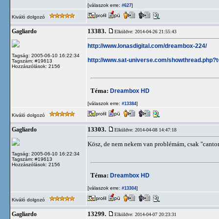
[válaszok erre:
]
#627
Kiváló dolgozó
13383.
Gagliardo
Elküldve: 2014-04-26 21:55:43
http://www.lonasdigital.com/dreambox-224/
Tagság: 2005-06-10 16:22:34
http://www.sat-universe.com/showthread.php?
Tagszám: #19613
Hozzászólások: 2156
Téma:
Dreambox HD
[válaszok erre:
]
#13384
Kiváló dolgozó
13303.
Gagliardo
Elküldve: 2014-04-08 14:47:18
Kösz, de nem nekem van problémám, csak "canton
Tagság: 2005-06-10 16:22:34
Tagszám: #19613
Hozzászólások: 2156
Téma:
Dreambox HD
[válaszok erre:
]
#13304
Kiváló dolgozó
13299.
Gagliardo
Elküldve: 2014-04-07 20:23:31