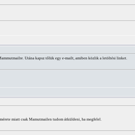
Mammutmailre. Utána kapsz tőlük egy e-mailt, amiben közlik a letöltési linket.
A mérete miatt csak Mamutmailen tudom átküldeni, ha megfelel.