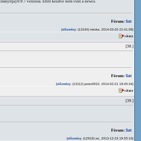
irányítja) 0.9.7 verzióra. Ettől kezdve nem visit a newcs.
Fórum:
Sat
[
: (13240) miroka, 2014-03-20 22:41:08]
előzmény
[38.]
Fórum:
Sat
[
: (13112) peter0910, 2014-02-21 19:45:34]
előzmény
[39.]
Fórum:
Sat
[
: (12919) xtc, 2013-12-23 19:55:10]
előzmény