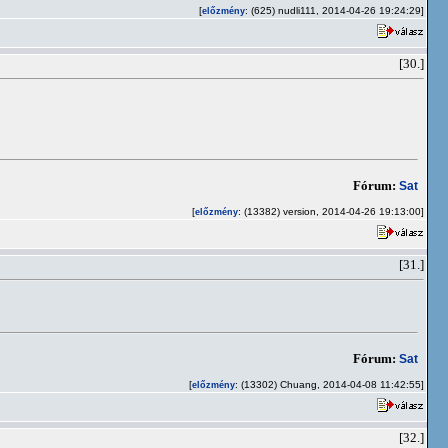
[
: (625) nudli111, 2014-04-26 19:24:29]
előzmény
[30.]
Fórum:
Sat
[
: (13382) version, 2014-04-26 19:13:00]
előzmény
[31.]
Fórum:
Sat
[
: (13302) Chuang, 2014-04-08 11:42:55]
előzmény
[32.]