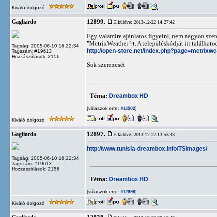
Kiváló dolgozó
12899.
Gagliardo
Elküldve: 2013-12-22 14:27:42
Egy valamire ajánlatos figyelni, nem nagyon szeret
"MetrixWeather"-t. A településkódját itt találhat
Tagság: 2005-06-10 16:22:34
http://open-store.net/index.php?page=metrixwe
Tagszám: #19613
Hozzászólások: 2156
Sok szerencsét
Téma:
Dreambox HD
[válaszok erre:
]
#12902
Kiváló dolgozó
12897.
Gagliardo
Elküldve: 2013-12-22 13:53:43
http://www.tunisia-dreambox.info/TSimages/
Tagság: 2005-06-10 16:22:34
Tagszám: #19613
Hozzászólások: 2156
Téma:
Dreambox HD
[válaszok erre:
]
#12898
Kiváló dolgozó