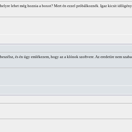
 helyre lehet még hoznia a boxot? Mert én ezzel próbálkoznék. Igaz kicsit időigény
eszélsz, és én úgy emlékezem, hogy az a klónok szoftvere. Az eredetíre nem szaba