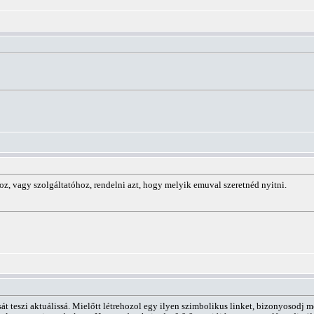
z, vagy szolgáltatóhoz, rendelni azt, hogy melyik emuval szeretnéd nyitni.
rását teszi aktuálissá. Mielőtt létrehozol egy ilyen szimbolikus linket, bizonyosodj