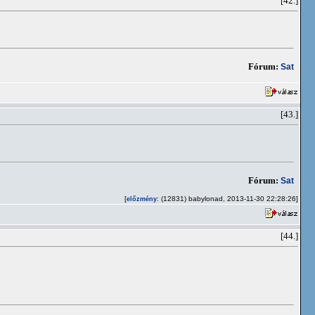
[42.]
Fórum:
Sat
[43.]
Fórum:
Sat
[
: (12831) babylonad, 2013-11-30 22:28:26]
előzmény
[44.]