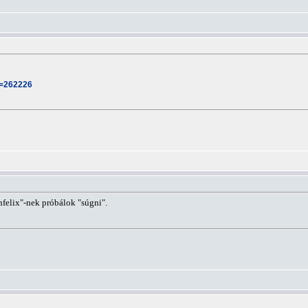
t=262226
felix"-nek próbálok "súgni".