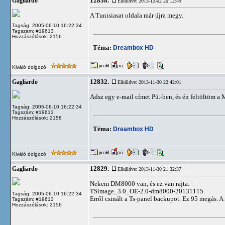
12838.
Gagliardo
Elküldve: 2013-12-02 20:12:49
A Tunisiasat oldala már újra megy.
Tagság: 2005-06-10 16:22:34
Tagszám: #19613
Hozzászólások: 2156
Téma:
Dreambox HD
Kiváló dolgozó
12832.
Gagliardo
Elküldve: 2013-11-30 22:42:01
Adsz egy e-mail címet Pü.-ben, és én feltöltöm a 
Tagság: 2005-06-10 16:22:34
Tagszám: #19613
Hozzászólások: 2156
Téma:
Dreambox HD
Kiváló dolgozó
12829.
Gagliardo
Elküldve: 2013-11-30 21:32:37
Nekem DM8000 van, és ez van rajta:
TSimage_3.0_OE-2.0-dm8000-20131115.
Tagság: 2005-06-10 16:22:34
Erről csinált a Ts-panel backupot. Ez 95 megás. 
Tagszám: #19613
Hozzászólások: 2156