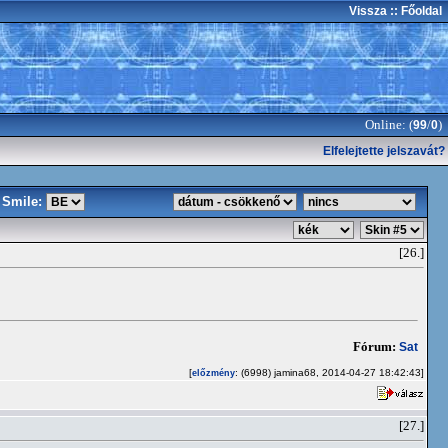
Vissza
:: Főoldal
Online: (
/
)
99
0
Elfelejtette jelszavát?
Smile:
[26.]
Fórum:
Sat
[
: (6998) jamina68, 2014-04-27 18:42:43]
előzmény
[27.]