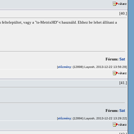
[40.]
 feltelepültet, vagy a "ts-MetrixHD"-t használd. Ehhez be lehet állítani a
Fórum:
Sat
[
: (12898) Layosh, 2013-12-22 13:56:29]
előzmény
[41.]
Fórum:
Sat
[
: (12894) Layosh, 2013-12-22 13:29:22]
előzmény