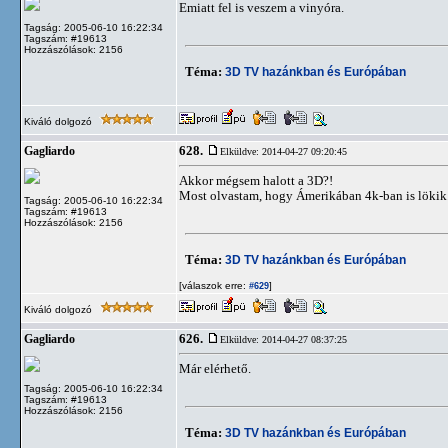
Emiatt fel is veszem a vinyóra.
Tagság: 2005-06-10 16:22:34
Tagszám: #19613
Hozzászólások: 2156
Téma:
3D TV hazánkban és Európában
Kiváló dolgozó
628.
Gagliardo
Elküldve: 2014-04-27 09:20:45
Akkor mégsem halott a 3D?!
Most olvastam, hogy Ámerikában 4k-ban is lökik
Tagság: 2005-06-10 16:22:34
Tagszám: #19613
Hozzászólások: 2156
Téma:
3D TV hazánkban és Európában
[válaszok erre:
]
#629
Kiváló dolgozó
626.
Gagliardo
Elküldve: 2014-04-27 08:37:25
Már elérhető.
Tagság: 2005-06-10 16:22:34
Tagszám: #19613
Hozzászólások: 2156
Téma:
3D TV hazánkban és Európában