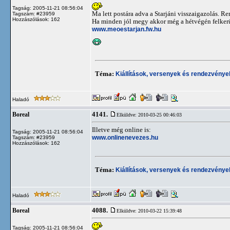
Tagság: 2005-11-21 08:56:04
Ma lett postára adva a Starjáni visszaigazolás.
Tagszám: #23959
Hozzászólások: 162
Ha minden jól megy akkor még a hétvégén felkerül 
www.meoestarjan.fw.hu
Téma:
Kiállítások, versenyek és rendezvénye
Haladó
4141.
Boreal
Elküldve: 2010-03-25 00:46:03
Illetve még online is:
Tagság: 2005-11-21 08:56:04
www.onlinenevezes.hu
Tagszám: #23959
Hozzászólások: 162
Téma:
Kiállítások, versenyek és rendezvénye
Haladó
4088.
Boreal
Elküldve: 2010-03-22 15:39:48
Tagság: 2005-11-21 08:56:04