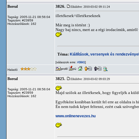
3826.
Boreal
Elküldve: 2010-03-02 09:11:24
illetékesek=illetékeseknek
Tagság: 2005-11-21 08:56:04
Tagszám: #23959
Hozzászólások: 162
Már meg is történt :)
Nagy baj nincs, mert az a régi irodacímük, amiről 
Téma:
Kiállítások, versenyek és rendezvénye
[válaszok erre:
]
#3841
Haladó
3825.
Boreal
Elküldve: 2010-03-02 09:03:29
Tagság: 2005-11-21 08:56:04
Majd szólok az illetékesek, hogy figyeljék a kül
Tagszám: #23959
Hozzászólások: 162
Egyébként korábban került fel erre az oldalra is hi
Én nem tudok képet feltenni, ezért csak szövegben 
www.onlinenevezes.hu