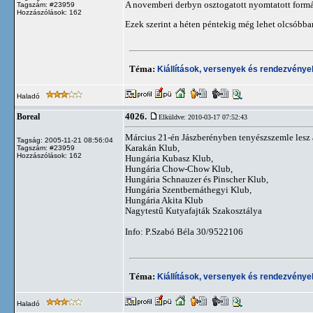
A novemberi derbyn osztogatott nyomtatott formát
Tagszám: #23959
Hozzászólások: 162
Ezek szerint a héten péntekig még lehet olcsóbb
Téma:
Kiállítások, versenyek és rendezvénye
Haladó
4026.
Boreal
Elküldve: 2010-03-17 07:52:43
Március 21-én Jászberényben tenyészszemle lesz
Tagság: 2005-11-21 08:56:04
Karakán Klub,
Tagszám: #23959
Hozzászólások: 162
Hungária Kubasz Klub,
Hungária Chow-Chow Klub,
Hungária Schnauzer és Pinscher Klub,
Hungária Szentbernáthegyi Klub,
Hungária Akita Klub
Nagytestű Kutyafajták Szakosztálya
Info: P.Szabó Béla 30/9522106
Téma:
Kiállítások, versenyek és rendezvénye
Haladó