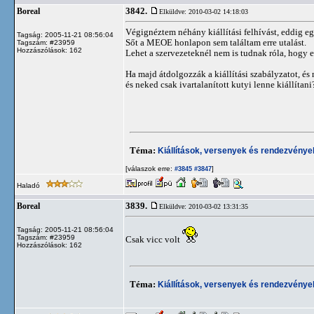
3842.
Boreal
Elküldve: 2010-03-02 14:18:03
Végignéztem néhány kiállítási felhívást, eddig eg
Tagság: 2005-11-21 08:56:04
Sőt a MEOE honlapon sem találtam erre utalást.
Tagszám: #23959
Hozzászólások: 162
Lehet a szervezeteknél nem is tudnak róla, hogy ez
Ha majd átdolgozzák a kiállítási szabályzatot, és
és neked csak ivartalanított kutyi lenne kiállítan
Téma:
Kiállítások, versenyek és rendezvénye
[válaszok erre:
]
#3845
#3847
Haladó
3839.
Boreal
Elküldve: 2010-03-02 13:31:35
Tagság: 2005-11-21 08:56:04
Tagszám: #23959
Csak vicc volt
Hozzászólások: 162
Téma:
Kiállítások, versenyek és rendezvénye