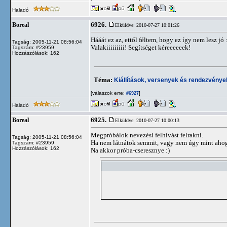
Haladó
6926.
Boreal
Elküldve: 2010-07-27 10:01:26
Hááát ez az, ettől féltem, hogy ez így nem lesz jó :
Tagság: 2005-11-21 08:56:04
Valakiiiiiiiii! Segítséget kéreeeeeek!
Tagszám: #23959
Hozzászólások: 162
Téma:
Kiállítások, versenyek és rendezvénye
[válaszok erre:
]
#6927
Haladó
6925.
Boreal
Elküldve: 2010-07-27 10:00:13
Megpróbálok nevezési felhívást felrakni.
Tagság: 2005-11-21 08:56:04
Ha nem látnátok semmit, vagy nem úgy mint ahogy 
Tagszám: #23959
Hozzászólások: 162
Na akkor próba-cseresznye :)