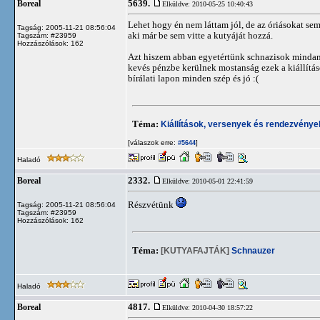
5639.
Boreal
Elküldve: 2010-05-25 10:40:43
Lehet hogy én nem láttam jól, de az óriásokat sem 
Tagság: 2005-11-21 08:56:04
aki már be sem vitte a kutyáját hozzá.
Tagszám: #23959
Hozzászólások: 162
Azt hiszem abban egyetértünk schnazisok mindann
kevés pénzbe kerülnek mostanság ezek a kiállításo
bírálati lapon minden szép és jó :(
Téma:
Kiállítások, versenyek és rendezvénye
[válaszok erre:
]
#5644
Haladó
2332.
Boreal
Elküldve: 2010-05-01 22:41:59
Részvétünk
Tagság: 2005-11-21 08:56:04
Tagszám: #23959
Hozzászólások: 162
Téma:
[KUTYAFAJTÁK]
Schnauzer
Haladó
4817.
Boreal
Elküldve: 2010-04-30 18:57:22