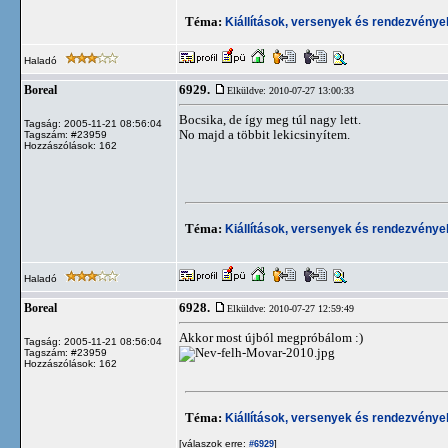
Téma:
Kiállítások, versenyek és rendezvénye
Haladó
6929.
Boreal
Elküldve: 2010-07-27 13:00:33
Bocsika, de így meg túl nagy lett.
Tagság: 2005-11-21 08:56:04
No majd a többit lekicsinyítem.
Tagszám: #23959
Hozzászólások: 162
Téma:
Kiállítások, versenyek és rendezvénye
Haladó
6928.
Boreal
Elküldve: 2010-07-27 12:59:49
Akkor most újból megpróbálom :)
Tagság: 2005-11-21 08:56:04
Tagszám: #23959
Hozzászólások: 162
Téma:
Kiállítások, versenyek és rendezvénye
[válaszok erre:
]
#6929