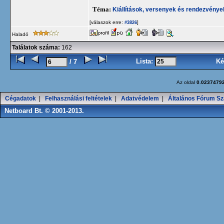
Téma:
Kiállítások, versenyek és rendezvénye
[válaszok erre:
]
#3826
Haladó
Találatok száma:
162
Lista:
Ké
/ 7
Az oldal
0.0237479
Cégadatok
|
Felhasználási feltételek
|
Adatvédelem
|
Általános Fórum Sz
Netboard Bt. © 2001-2013.