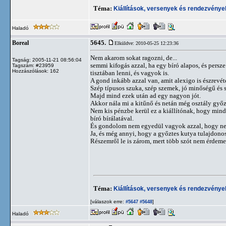
Téma:
Kiállítások, versenyek és rendezvénye
Haladó
5645.
Boreal
Elküldve: 2010-05-25 12:23:36
Nem akarom sokat ragozni, de...
Tagság: 2005-11-21 08:56:04
semmi kifogás azzal, ha egy bíró alapos, és persz
Tagszám: #23959
Hozzászólások: 162
tisztában lenni, és vagyok is.
A gond inkább azzal van, amit alexigo is észrevét
Szép típusos szuka, szép szemek, jó minőségű és szí
Majd mind ezek után ad egy nagyon jót.
Akkor nála mi a kitűnő és netán még osztály győz
Nem kis pénzbe kerül ez a kiállítónak, hogy mind
bíró bírálatával.
És gondolom nem egyedül vagyok azzal, hogy nem v
Ja, és még annyi, hogy a győztes kutya tulajdonos
Részemről le is zárom, mert több szót nem érdeme
Téma:
Kiállítások, versenyek és rendezvénye
[válaszok erre:
]
#5647
#5648
Haladó