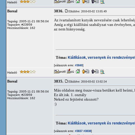
Haladó
3836.
Boreal
Elküldve: 2010-03-02 13:05:49
Az ivartalanított kutyák nevezésére csak lehetőség
Tagság: 2005-11-21 08:56:04
Amíg a régi kiállítási szabályzat van érvényben,
Tagszám: #23959
Hozzászólások: 162
az nem hiányosság.
Téma:
Kiállítások, versenyek és rendezvénye
[válaszok erre:
]
#3840
Haladó
3835.
Boreal
Elküldve: 2010-03-02 13:02:54
Más oldalon meg össze-visza betűket kell beírni,
Tagság: 2005-11-21 08:56:04
Ez ált.isk. 1. osztály
Tagszám: #23959
Hozzászólások: 162
Neked ez fejtörést okozott?
:)
Téma:
Kiállítások, versenyek és rendezvénye
[válaszok erre:
]
#3837
#3838