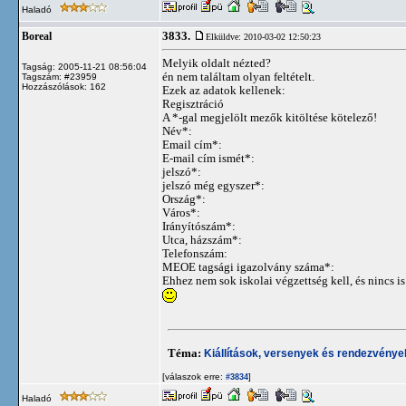
Haladó
3833.
Boreal
Elküldve: 2010-03-02 12:50:23
Melyik oldalt nézted?
Tagság: 2005-11-21 08:56:04
én nem találtam olyan feltételt.
Tagszám: #23959
Hozzászólások: 162
Ezek az adatok kellenek:
Regisztráció
A *-gal megjelölt mezők kitöltése kötelező!
Név*:
Email cím*:
E-mail cím ismét*:
jelszó*:
jelszó még egyszer*:
Ország*:
Város*:
Irányítószám*:
Utca, házszám*:
Telefonszám:
MEOE tagsági igazolvány száma*:
Ehhez nem sok iskolai végzettség kell, és nincs i
Téma:
Kiállítások, versenyek és rendezvénye
[válaszok erre:
]
#3834
Haladó