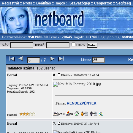
Regisztrál
:: Profil
:: Beállítás
:: Tagok
:: Szavazógép
:: Csoportok
:: Segítség
Hozzászólások:
9503980/80
Témák:
20645
Tagok:
113766
Legújabb tag:
batist
Név:
Jelszó:
Eltárol
Lista:
Ké
/ 7
Találatok száma:
162 üzenet
8.
Boreal
Elküldve: 2010-07-27 19:48:34
Tagság: 2005-11-21 08:56:04
Tagszám: #23959
Hozzászólások: 162
Téma:
RENDEZVÉNYEK
Haladó
7.
Boreal
Elküldve: 2010-07-27 19:47:44