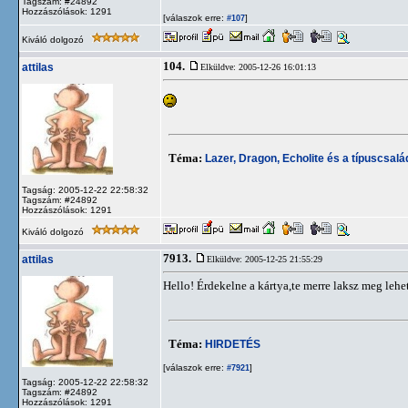
Tagszám: #24892
Hozzászólások: 1291
[válaszok erre:
]
#107
Kiváló dolgozó
104.
attilas
Elküldve: 2005-12-26 16:01:13
Téma:
Lazer, Dragon, Echolite és a típuscsalád
Tagság: 2005-12-22 22:58:32
Tagszám: #24892
Hozzászólások: 1291
Kiváló dolgozó
7913.
attilas
Elküldve: 2005-12-25 21:55:29
Hello! Érdekelne a kártya,te merre laksz meg le
Téma:
HIRDETÉS
[válaszok erre:
]
#7921
Tagság: 2005-12-22 22:58:32
Tagszám: #24892
Hozzászólások: 1291