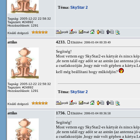
Téma:
SkyStar 2
Tagság: 2005-12-22 22:58:32
Tagszám: #24892
Hozzászólások: 1291
Kiváló dolgozó
4233.
attilas
Elküldve: 2006-01-04 00:39:49
Segítség!
Most vettem egy SkyStar2-es kártyát és nincs kép 
,de nem talál egy adót se az astrán (az antenna j
a csatlakozóján ,hogy már volt gépben a kártya.L
kell még beállítani hogy működjön?
Tagság: 2005-12-22 22:58:32
Tagszám: #24892
Hozzászólások: 1291
Téma:
SkyStar 2
Kiváló dolgozó
1756.
attilas
Elküldve: 2006-01-04 00:36:58
Segítség!
Most vettem egy SkyStar2-es kártyát és nincs kép 
,de nem talál egy adót se az astrán (az antenna j
a csatlakozóján ,hogy már volt gépben a kártya.L