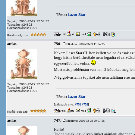
Téma:
Lazer Star
Tagság: 2005-12-22 22:58:32
Tagszám: #24892
Hozzászólások: 1291
Kiváló dolgozó
750.
attilas
Elküldve: 2006-03-03 11:04:25
Nekem Laser Star CI -hez kellett volna és csak ezt
hogy hátha betölthető,de nem fogadta el az SCE
egyszerűbb lett volna.
Most más problémám van ,n.....2 kódokat meg leh
.Végigolvastam a topikot ,de nem találtam erre m
Tagság: 2005-12-22 22:58:32
Tagszám: #24892
Hozzászólások: 1291
Téma:
Lazer Star
[válaszok erre:
]
#751
#752
Kiváló dolgozó
747.
attilas
Elküldve: 2006-02-28 20:07:56
Hello!
Tudna valaki egy olyan linket ajánlani ahonnan k