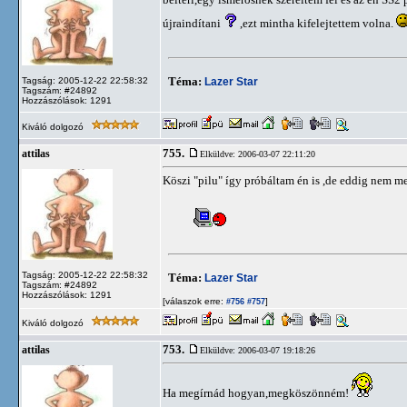
újraindítani
,ezt mintha kifelejtettem volna.
Téma:
Lazer Star
Tagság: 2005-12-22 22:58:32
Tagszám: #24892
Hozzászólások: 1291
Kiváló dolgozó
755.
attilas
Elküldve: 2006-03-07 22:11:20
Köszi "pilu" így próbáltam én is ,de eddig nem m
Tagság: 2005-12-22 22:58:32
Téma:
Lazer Star
Tagszám: #24892
Hozzászólások: 1291
[válaszok erre:
]
#756
#757
Kiváló dolgozó
753.
attilas
Elküldve: 2006-03-07 19:18:26
Ha megírnád hogyan,megköszönném!