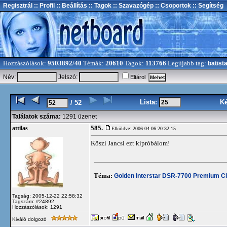
Regisztrál
:: Profil
:: Beállítás
:: Tagok
:: Szavazógép
:: Csoportok
:: Segítség
Hozzászólások:
9503892/40
Témák:
20610
Tagok:
113766
Legújabb tag:
batist
Név:
Jelszó:
Eltárol
Lista:
K
/ 52
Találatok száma:
1291 üzenet
585.
attilas
Elküldve: 2006-04-06 20:32:15
Köszi Jancsi ezt kipróbálom!
Téma:
Golden Interstar DSR-7700 Premium C
Tagság: 2005-12-22 22:58:32
Tagszám: #24892
Hozzászólások: 1291
Kiváló dolgozó