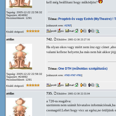
kell még beállítani hogy működjön?
Tagság: 2005-12-22 22:58:32
Tagszám: #24892
Hozzászólások: 1291
Téma:
Progdvb és vagy Ezdvb (MyTheatre) ! T
[válaszok erre:
]
#1767
Kiváló dolgozó
742.
attilas
Elküldve: 2005-12-30 23:27:16
Ha olyan okos vagy miért nem írsz egy címet ,ahol
valami kellene helyette,ha más nem hát akkor jö
Téma:
One DTH (műholdas szolgáltatás)
Tagság: 2005-12-22 22:58:32
[válaszok erre:
]
#743
#747
#761
Tagszám: #24892
Hozzászólások: 1291
Kiváló dolgozó
735.
attilas
Elküldve: 2005-12-30 22:55:04
a 720-ra reagálva:
szerintem nem számít hivatalos információnak,ha
csomagról.Lehet hogy vicc az egész,ne örüljünk e