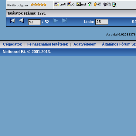
Kiváló dolgozó
Találatok száma:
1291
Lista:
K
/ 52
Az oldal
0.02033376
Cégadatok
|
Felhasználási feltételek
|
Adatvédelem
|
Általános Fórum Sz
Netboard Bt. © 2001-2013.