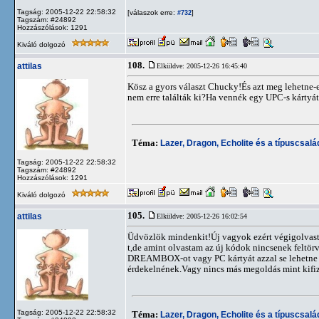
Tagság: 2005-12-22 22:58:32
[válaszok erre:
]
#732
Tagszám: #24892
Hozzászólások: 1291
Kiváló dolgozó
108.
attilas
Elküldve: 2005-12-26 16:45:40
Kösz a gyors választ Chucky!És azt meg lehetne-e
nem erre találták ki?Ha vennék egy UPC-s kárty
Téma:
Lazer, Dragon, Echolite és a típuscsalád
Tagság: 2005-12-22 22:58:32
Tagszám: #24892
Hozzászólások: 1291
Kiváló dolgozó
105.
attilas
Elküldve: 2005-12-26 16:02:54
Üdvözlök mindenkit!Új vagyok ezért végigolvas
t,de amint olvastam az új kódok nincsenek feltör
DREAMBOX-ot vagy PC kártyát azzal se lehetne 
érdekelnének.Vagy nincs más megoldás mint kifize
Tagság: 2005-12-22 22:58:32
Téma:
Lazer, Dragon, Echolite és a típuscsalád