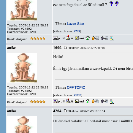
ezt nem fogadta el az SCeditor5.7.
Téma:
Lazer Star
Tagság: 2005-12-22 22:58:32
Tagszám: #24892
[válaszok erre:
]
#749
Hozzászólások: 1291
Kiváló dolgozó
1609.
attilas
Elküldve: 2006-02-12 22:08:09
Hello!
Én is így jártam,nálam a szervizpakk 2-t nem bírt
Téma:
OFF TOPIC
Tagság: 2005-12-22 22:58:32
Tagszám: #24892
Hozzászólások: 1291
[válaszok erre:
]
#1610
Kiváló dolgozó
4264.
attilas
Elküldve: 2006-01-09 18:15:14
Ha érdekel valakit: a Lord-nál most csak 14400Ft