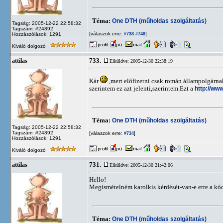
Téma:
One DTH (műholdas szolgáltatás)
Tagság: 2005-12-22 22:58:32
Tagszám: #24892
[válaszok erre:
]
Hozzászólások: 1291
#738
#748
Kiváló dolgozó
733.
attilas
Elküldve: 2005-12-30 22:38:19
Kár
,mert előfizetni csak román állampolgárnak 
szerintem ez azt jelenti,szerintem.Ezt a
http://ww
Téma:
One DTH (műholdas szolgáltatás)
Tagság: 2005-12-22 22:58:32
Tagszám: #24892
[válaszok erre:
]
#734
Hozzászólások: 1291
Kiváló dolgozó
731.
attilas
Elküldve: 2005-12-30 21:42:06
Hello!
Megismételném karolkis kérdését-van-e erre a kó
Téma:
One DTH (műholdas szolgáltatás)