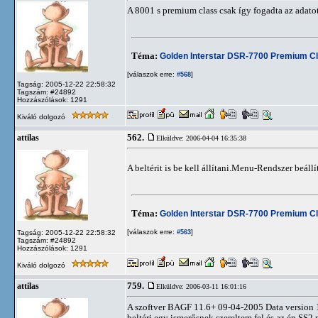
A 8001 s premium class csak így fogadta az adatot 
Téma:
Golden Interstar DSR-7700 Premium C
[válaszok erre:
]
#568
Tagság: 2005-12-22 22:58:32
Tagszám: #24892
Hozzászólások: 1291
Kiváló dolgozó
562.
attilas
Elküldve: 2006-04-04 16:35:38
A beltérit is be kell állítani.Menu-Rendszer beállít
Téma:
Golden Interstar DSR-7700 Premium C
[válaszok erre:
]
Tagság: 2005-12-22 22:58:32
#563
Tagszám: #24892
Hozzászólások: 1291
Kiváló dolgozó
759.
attilas
Elküldve: 2006-03-11 16:01:16
A szoftver BAGF 11.6+ 09-04-2005 Data version 
beltéri,egy ismerősnek szereltem fel és az én SS2 