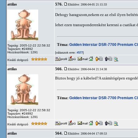
576.
attilas
Elküldve: 2006-04-05 21:15:33
Dehogy haragszom,nekem ez az első ilyen beltérim
lehet ezen transzponderenként keresni a csatikat é
Téma:
Golden Interstar DSR-7700 Premium C
Tagság: 2005-12-22 22:58:32
Tagszám: #24892
Hozzászólások: 1291
[válaszok erre:
]
#577
Kiváló dolgozó
566.
attilas
Elküldve: 2006-04-04 21:14:38
Biztos hogy jó a kábeled?A számítógépen engedé
Téma:
Golden Interstar DSR-7700 Premium C
Tagság: 2005-12-22 22:58:32
Tagszám: #24892
Hozzászólások: 1291
Kiváló dolgozó
564.
attilas
Elküldve: 2006-04-04 17:09:53