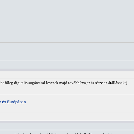
vbt főleg digitális sugárzásal lesznek majd továbbítva,ez is része az átállásnak;)
an és Európában