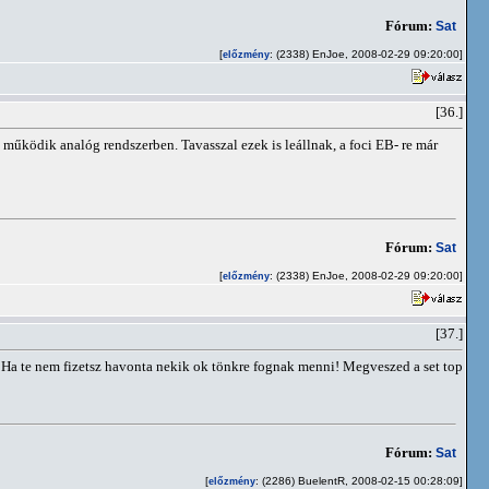
Fórum:
Sat
[
: (2338) EnJoe, 2008-02-29 09:20:00]
előzmény
[36.]
 működik analóg rendszerben. Tavasszal ezek is leállnak, a foci EB- re már
Fórum:
Sat
[
: (2338) EnJoe, 2008-02-29 09:20:00]
előzmény
[37.]
! Ha te nem fizetsz havonta nekik ok tönkre fognak menni! Megveszed a set top
Fórum:
Sat
[
: (2286) BuelentR, 2008-02-15 00:28:09]
előzmény