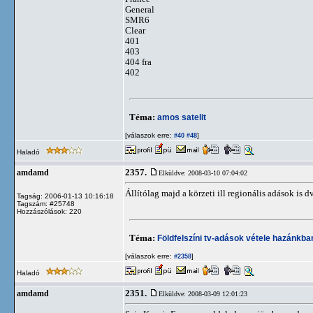
General
SMR6
Clear
401
403
404 fra
402
Téma:
amos satelit
[válaszok erre:
]
#40
#48
Haladó
2357.
amdamd
Elküldve: 2008-03-10 07:04:02
Állítólag majd a körzeti ill regionális adások is d
Tagság: 2006-01-13 10:16:18
Tagszám: #25748
Hozzászólások: 220
Téma:
Földfelszíni tv-adások vétele hazánkb
[válaszok erre:
]
#2358
Haladó
2351.
amdamd
Elküldve: 2008-03-09 12:01:23