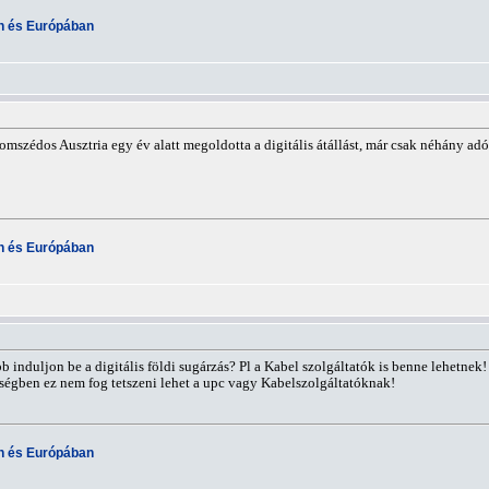
an és Európában
szédos Ausztria egy év alatt megoldotta a digitális átállást, már csak néhány adó
an és Európában
 induljon be a digitális földi sugárzás? Pl a Kabel szolgáltatók is benne lehetnek
ségben ez nem fog tetszeni lehet a upc vagy Kabelszolgáltatóknak!
an és Európában