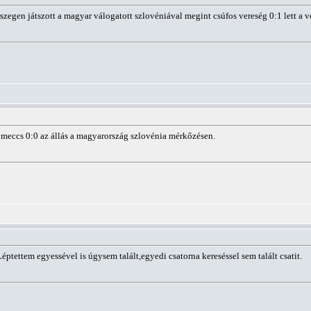
szegen játszott a magyar válogatott szlovéniával megint csúfos vereség 0:1 lett a 
 meccs 0:0 az állás a magyarország szlovénia mérkőzésen.
Léptettem egyessével is úgysem talált,egyedi csatorna kereséssel sem talált csatit.