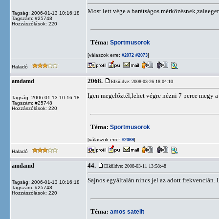
Most lett vége a barátságos mérkőzésnek,zalaeger
Tagság: 2006-01-13 10:16:18
Tagszám: #25748
Hozzászólások: 220
Téma:
Sportmusorok
[válaszok erre:
]
#2072
#2073
Haladó
2068.
amdamd
Elküldve: 2008-03-26 18:04:10
Igen megelőztél,lehet végre nézni 7 perce megy a
Tagság: 2006-01-13 10:16:18
Tagszám: #25748
Hozzászólások: 220
Téma:
Sportmusorok
[válaszok erre:
]
#2069
Haladó
44.
amdamd
Elküldve: 2008-03-11 13:58:48
Sajnos egyáltalán nincs jel az adott frekvencián. 
Tagság: 2006-01-13 10:16:18
Tagszám: #25748
Hozzászólások: 220
Téma:
amos satelit