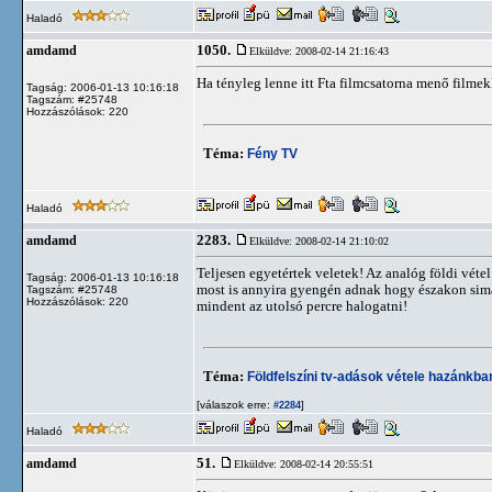
Haladó
1050.
amdamd
Elküldve: 2008-02-14 21:16:43
Ha tényleg lenne itt Fta filmcsatorna menő filme
Tagság: 2006-01-13 10:16:18
Tagszám: #25748
Hozzászólások: 220
Téma:
Fény TV
Haladó
2283.
amdamd
Elküldve: 2008-02-14 21:10:02
Teljesen egyetértek veletek! Az analóg földi vétel
Tagság: 2006-01-13 10:16:18
most is annyira gyengén adnak hogy északon simán
Tagszám: #25748
Hozzászólások: 220
mindent az utolsó percre halogatni!
Téma:
Földfelszíni tv-adások vétele hazánkb
[válaszok erre:
]
#2284
Haladó
51.
amdamd
Elküldve: 2008-02-14 20:55:51