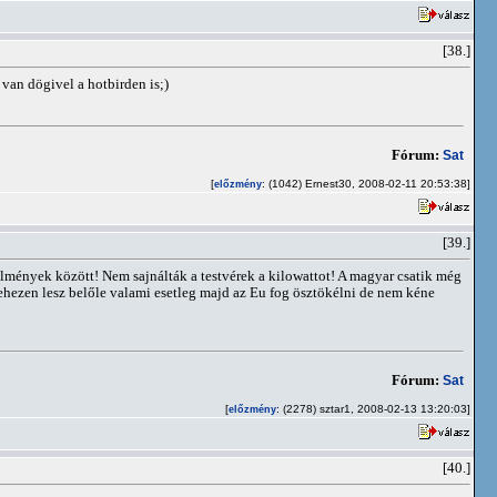
[38.]
van dögivel a hotbirden is;)
Fórum:
Sat
[
: (1042) Ernest30, 2008-02-11 20:53:38]
előzmény
[39.]
örülmények között! Nem sajnálták a testvérek a kilowattot! A magyar csatik még
hezen lesz belőle valami esetleg majd az Eu fog ösztökélni de nem kéne
Fórum:
Sat
[
: (2278) sztar1, 2008-02-13 13:20:03]
előzmény
[40.]