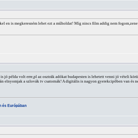
kkel en is megkeresném lehet ezt a műholdat! Míg nincs film addig nem fogom,zene 
 is jó példa volt erre,pl az osztrák adókat budapesten is lehetett venni jó vételi k
 elnyomjak a szlovák tv csatornák! A digitális is nagyon gyerekcipőben van és ne
an és Európában