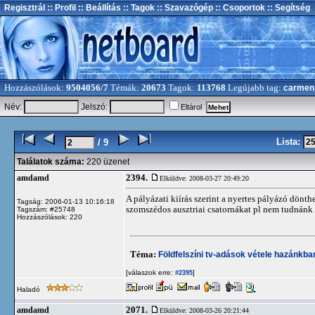
Regisztrál
:: Profil
:: Beállítás
:: Tagok
:: Szavazógép
:: Csoportok
:: Segítség
Hozzászólások:
9504056/7
Témák:
20673
Tagok:
113768
Legújabb tag:
carmen
Név:
Jelszó:
Eltárol
Lista:
/ 9
Találatok száma:
220 üzenet
2394.
amdamd
Elküldve: 2008-03-27 20:49:20
A pályázati kiírás szerint a nyertes pályázó dönt
Tagság: 2006-01-13 10:16:18
szomszédos ausztriai csatornákat pl nem tudnánk
Tagszám: #25748
Hozzászólások: 220
Téma:
Földfelszíni tv-adások vétele hazánkb
[válaszok erre:
]
#2395
Haladó
2071.
amdamd
Elküldve: 2008-03-26 20:21:44