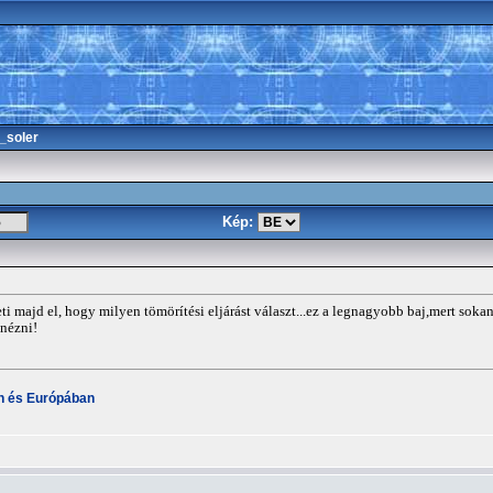
_soler
Kép:
heti majd el, hogy milyen tömörítési eljárást választ...ez a legnagyobb baj,mert s
 nézni!
an és Európában