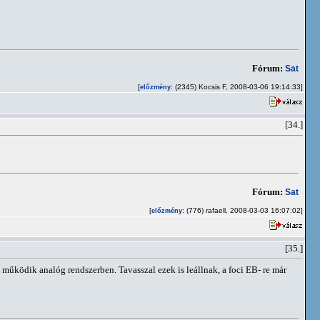
Fórum:
Sat
[
: (2345) Kocsis F, 2008-03-06 19:14:33]
előzmény
[34.]
Fórum:
Sat
[
: (776) rafaell, 2008-03-03 16:07:02]
előzmény
[35.]
 működik analóg rendszerben. Tavasszal ezek is leállnak, a foci EB- re már