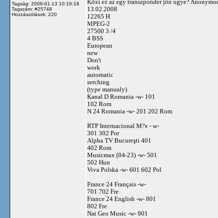
Köxi ez az egy transzponder jön ugye? Anonymo
Tagság: 2006-01-13 10:16:18
13.02.2008
Tagszám: #25748
Hozzászólások: 220
12265 H
MPEG-2
27500 3 /4
4 BSS
European
new
Don't
work
automatic
serching
(type manualy)
Kanal D Romania -w- 101
102 Rom
N 24 Romania -w- 201 202 Rom
RTP Internacional M?e - w-
301 302 Por
Alpha TV Bucureşti 401
402 Rom
Musicmax (04-23) -w- 501
502 Hun
Viva Polska -w- 601 602 Pol
France 24 Français -w-
701 702 Fre
France 24 English -w- 801
802 Fre
Nat Geo Music -w- 901