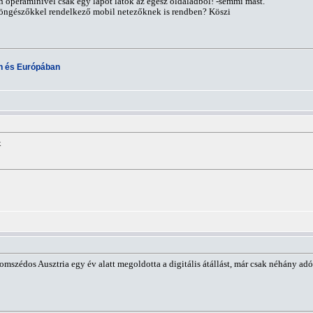
n operaminivel csak egy lapot látok az egész oldaladból! -semmi mást.
böngészőkkel rendelkező mobil netezőknek is rendben? Köszi
an és Európában
x
szédos Ausztria egy év alatt megoldotta a digitális átállást, már csak néhány adó