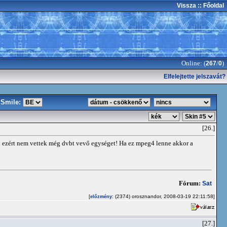
Vissza
:: Főoldal
Online: (
/
)
267
0
Elfelejtette jelszavát?
Smile:
[26.]
okan ezért nem vettek még dvbt vevő egységet! Ha ez mpeg4 lenne akkor a
Fórum:
Sat
[
: (2374) orosznandor, 2008-03-19 22:11:58]
előzmény
[27.]