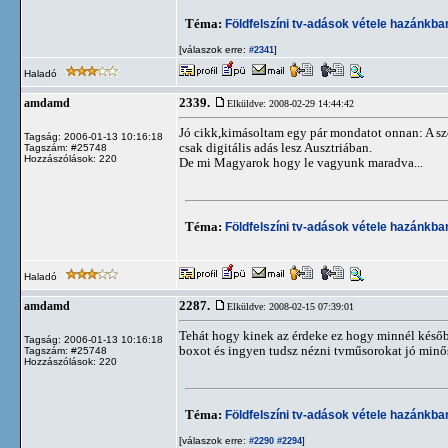
Téma:
Földfelszíni tv-adások vétele hazánkb
[válaszok erre:
]
#2341
Haladó
2339.
amdamd
Elküldve: 2008-02-29 14:44:42
Jó cikk,kimásoltam egy pár mondatot onnan: A szom
Tagság: 2006-01-13 10:16:18
csak digitális adás lesz Ausztriában.
Tagszám: #25748
Hozzászólások: 220
De mi Magyarok hogy le vagyunk maradva...
Téma:
Földfelszíni tv-adások vétele hazánkb
Haladó
2287.
amdamd
Elküldve: 2008-02-15 07:39:01
Tehát hogy kinek az érdeke ez hogy minnél később
Tagság: 2006-01-13 10:16:18
boxot és ingyen tudsz nézni tvműsorokat jó minő
Tagszám: #25748
Hozzászólások: 220
Téma:
Földfelszíni tv-adások vétele hazánkb
[válaszok erre:
]
#2290
#2294