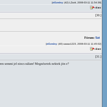
[
: (42) LZsolt, 2008-03-11 11:54:39]
előzmény
[30.]
Fórum:
Sat
[
: (40) xawax1223, 2008-03-11 11:45:02]
előzmény
[31.]
eren semmi jel nincs nálam! Megnézetek nektek jön e?