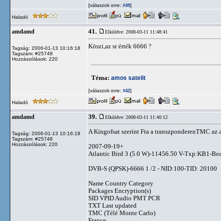
[válaszok erre:
]
#49
Haladó
41.
amdamd
Elküldve: 2008-03-11 11:48:41
Köszi,az sr érték 6666 ?
Tagság: 2006-01-13 10:16:18
Tagszám: #25748
Hozzászólások: 220
Téma:
amos satelit
[válaszok erre:
]
#42
Haladó
39.
amdamd
Elküldve: 2008-03-11 11:40:12
A Kingofsat szerint Fta a transzponderenTMC az a
Tagság: 2006-01-13 10:16:18
Tagszám: #25748
Hozzászólások: 220
2007-09-19+
Atlantic Bird 3 (5.0 W)-11456.50 V-Txp:KB1-Be
DVB-S (QPSK)-6666 1 /2 - NID:100-TID: 20100
Name Country Category
Packages Encryption(s)
SID VPID Audio PMT PCR
TXT Last updated
TMC (Télé Monte Carlo)
France