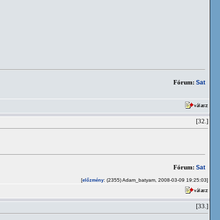
Fórum:
Sat
[32.]
Fórum:
Sat
[
: (2355) Adam_batyam, 2008-03-09 19:25:03]
előzmény
[33.]