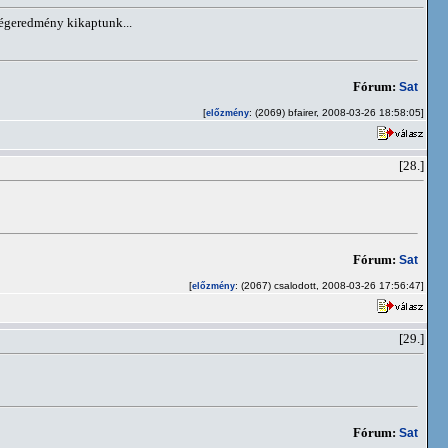
végeredmény kikaptunk...
Fórum:
Sat
[
: (2069) bfairer, 2008-03-26 18:58:05]
előzmény
[28.]
Fórum:
Sat
[
: (2067) csalodott, 2008-03-26 17:56:47]
előzmény
[29.]
Fórum:
Sat