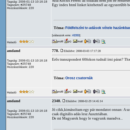
Szia Kocsis Ferenc az oldalad nem jön be rendese
Tagság: 2006-01-13 10:16:18
Egy index html linket kitehetnél az egyszerűbb 
Tagszám: #25748
Hozzászólások: 220
Téma:
Földfelszíni tv-adások vétele hazánkb
[válaszok erre:
]
#2353
Haladó
778.
amdamd
Elküldve: 2008-03-03 17:17:28
Erős transzpondert 60fokon tudnál írni párat? Th
Tagság: 2006-01-13 10:16:18
Tagszám: #25748
Hozzászólások: 220
Téma:
Orosz csatornák
Haladó
2340.
amdamd
Elküldve: 2008-02-29 14:45:14
Jó cikk,kimásoltam egy pár mondatot onnan: A szom
Tagság: 2006-01-13 10:16:18
csak digitális adás lesz Ausztriában.
Tagszám: #25748
Hozzászólások: 220
De mi Magyarok hogy le vagyunk maradva...