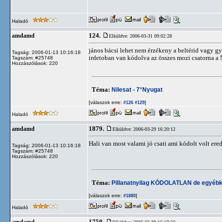
Haladó
124.
amdamd
Elküldve: 2006-03-31 09:02:28
jános bácsi lehet nem érzékeny a beltérid vagy gy
Tagság: 2006-01-13 10:16:18
irdetoban van kódolva az összes mozi csatorna a N
Tagszám: #25748
Hozzászólások: 220
Téma:
Nilesat - 7°Nyugat
[válaszok erre:
]
#126
#129
Haladó
1879.
amdamd
Elküldve: 2006-03-29 16:20:12
Hali van most valami jó csati ami kódolt volt ere
Tagság: 2006-01-13 10:16:18
Tagszám: #25748
Hozzászólások: 220
Téma:
Pillanatnyilag KÓDOLATLAN de egyébk
[válaszok erre:
]
#1880
Haladó