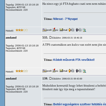
Ha nincs egy jó FTA foghato csati sem nem ruház
Tagság: 2006-01-13 10:16:18
Tagszám: #25748
Hozzászólások: 220
Téma:
Nilesat - 7°Nyugat
Haladó
535.
amdamd
Elküldve: 2006-03-31 18:46:18
A TPS csatornákon aes kulcs van ezért nem jön si
Tagság: 2006-01-13 10:16:18
Tagszám: #25748
Hozzászólások: 220
Téma:
Kódolt műsorok FTA vevőkkel!
Haladó
139.
amdamd
Elküldve: 2006-03-31 09:43:00
Muholdon keresztül hogy lehet frissíteni a beltér
Tagság: 2006-01-13 10:16:18
frissített már így írja meg a tapasztalatait!
Tagszám: #25748
Hozzászólások: 220
Téma:
Beltéri egységekre szoftver feltöltés és