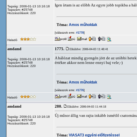
Igen írtam is az előbb Az egyre jobb topikba a h
Tagság: 2006-01-13 10:16:18
Tagszám: #25748
Hozzászólások: 220
Téma:
Amos műholdak
[válaszok erre:
]
#1778
Haladó
1775.
amdamd
Elküldve: 2006-04-03 11:48:41
A hálózat mindig gyengén jött de az utóbbi hetek
Tagság: 2006-01-13 10:16:18
értékre akkor nem lenne ennyi baj vele;-)
Tagszám: #25748
Hozzászólások: 220
Téma:
Amos műholdak
[válaszok erre:
]
#1776
Haladó
280.
amdamd
Elküldve: 2006-04-03 11:44:18
Új műsor állig van rajta inkább ismétlő csatornának
Tagság: 2006-01-13 10:16:18
Tagszám: #25748
Hozzászólások: 220
Téma:
VIASAT3 egyéni előfizetéssel