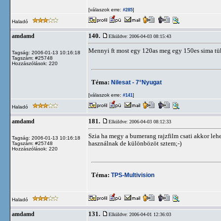
[válaszok erre:
]
#285
Haladó
140.
amdamd
Elküldve: 2006-04-03 08:15:43
Mennyi ft most egy 120as meg egy 150es sima tü
Tagság: 2006-01-13 10:16:18
Tagszám: #25748
Hozzászólások: 220
Téma:
Nilesat - 7°Nyugat
[válaszok erre:
]
#141
Haladó
181.
amdamd
Elküldve: 2006-04-03 08:12:33
Szia ha megy a bumerang rajzfilm csati akkor lehet
Tagság: 2006-01-13 10:16:18
használnak de különbözöt sztem;-)
Tagszám: #25748
Hozzászólások: 220
Téma:
TPS-Multivision
Haladó
131.
amdamd
Elküldve: 2006-04-01 12:36:03