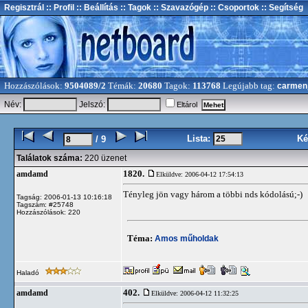
Regisztrál
:: Profil
:: Beállítás
:: Tagok
:: Szavazógép
:: Csoportok
:: Segítség
Hozzászólások:
9504089/2
Témák:
20680
Tagok:
113768
Legújabb tag:
carmen
Név:
Jelszó:
Eltárol
Lista:
Ké
/ 9
Találatok száma:
220 üzenet
1820.
amdamd
Elküldve: 2006-04-12 17:54:13
Tényleg jön vagy három a többi nds kódolású;-)
Tagság: 2006-01-13 10:16:18
Tagszám: #25748
Hozzászólások: 220
Téma:
Amos műholdak
Haladó
402.
amdamd
Elküldve: 2006-04-12 11:32:25