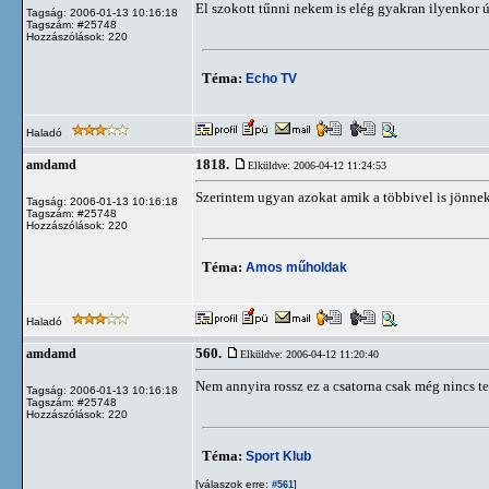
El szokott tűnni nekem is elég gyakran ilyenkor új
Tagság: 2006-01-13 10:16:18
Tagszám: #25748
Hozzászólások: 220
Téma:
Echo TV
Haladó
1818.
amdamd
Elküldve: 2006-04-12 11:24:53
Szerintem ugyan azokat amik a többivel is jönne
Tagság: 2006-01-13 10:16:18
Tagszám: #25748
Hozzászólások: 220
Téma:
Amos műholdak
Haladó
560.
amdamd
Elküldve: 2006-04-12 11:20:40
Nem annyira rossz ez a csatorna csak még nincs tel
Tagság: 2006-01-13 10:16:18
Tagszám: #25748
Hozzászólások: 220
Téma:
Sport Klub
[válaszok erre:
]
#561