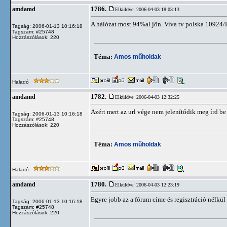
1786.
amdamd
Elküldve: 2006-04-03 18:03:13
A hálózat most 94%al jön. Viva tv polska 10924
Tagság: 2006-01-13 10:16:18
Tagszám: #25748
Hozzászólások: 220
Téma:
Amos műholdak
Haladó
1782.
amdamd
Elküldve: 2006-04-03 12:32:25
Azért mert az url vége nem jelenítődik meg írd be 
Tagság: 2006-01-13 10:16:18
Tagszám: #25748
Hozzászólások: 220
Téma:
Amos műholdak
Haladó
1780.
amdamd
Elküldve: 2006-04-03 12:23:19
Egyre jobb az a fórum címe és regisztráció nélkül i
Tagság: 2006-01-13 10:16:18
Tagszám: #25748
Hozzászólások: 220