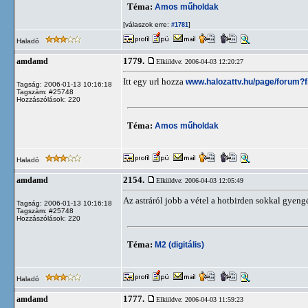
Téma:
Amos műholdak
[válaszok erre:
]
#1781
Haladó
1779.
amdamd
Elküldve: 2006-04-03 12:20:27
Itt egy url hozza
www.halozattv.hu/page/forum?
Tagság: 2006-01-13 10:16:18
Tagszám: #25748
Hozzászólások: 220
Téma:
Amos műholdak
Haladó
2154.
amdamd
Elküldve: 2006-04-03 12:05:49
Az astráról jobb a vétel a hotbirden sokkal gyeng
Tagság: 2006-01-13 10:16:18
Tagszám: #25748
Hozzászólások: 220
Téma:
M2 (digitális)
Haladó
1777.
amdamd
Elküldve: 2006-04-03 11:59:23