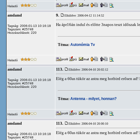
Haladó
9.
amdamd
Elküldve: 2006-04-12 11:14:52
Ha ápr16án indul és előtte 3napos teszt időszak l
Tagság: 2006-01-13 10:16:18
Tagszám: #25748
Hozzászólások: 220
Téma:
Autonómia Tv
Haladó
113.
amdamd
Elküldve: 2006-04-10 20:02:12
Elég a 60as tükör az astra meg hotbird erősen ad! 
Tagság: 2006-01-13 10:16:18
Tagszám: #25748
Hozzászólások: 220
Téma:
Antenna - milyet, honnan?
Haladó
113.
amdamd
Elküldve: 2006-04-10 20:00:10
Elég a 60as tükör az astra meg hotbird erősen ad! 
Tagság: 2006-01-13 10:16:18
Tagszám: #25748