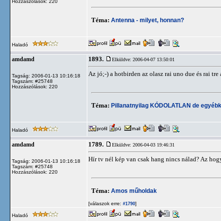
Hozzászólások: 220
Téma:
Antenna - milyet, honnan?
Haladó
1893.
amdamd
Elküldve: 2006-04-07 13:50:01
Az jó;-) a hotbirden az olasz rai uno due és rai t
Tagság: 2006-01-13 10:16:18
Tagszám: #25748
Hozzászólások: 220
Téma:
Pillanatnyilag KÓDOLATLAN de egyébk
Haladó
1789.
amdamd
Elküldve: 2006-04-03 19:46:31
Hír tv nél kép van csak hang nincs nálad? Az hog
Tagság: 2006-01-13 10:16:18
Tagszám: #25748
Hozzászólások: 220
Téma:
Amos műholdak
[válaszok erre:
]
#1790
Haladó