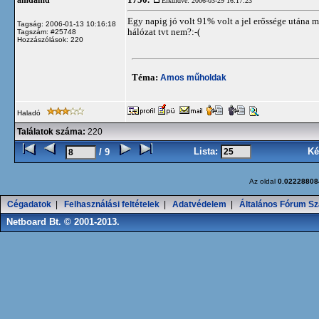
1750.
amdamd
Elküldve: 2006-03-29 16:17:23
Egy napig jó volt 91% volt a jel erőssége utána m
Tagság: 2006-01-13 10:16:18
hálózat tvt nem?:-(
Tagszám: #25748
Hozzászólások: 220
Téma:
Amos műholdak
Haladó
Találatok száma:
220
Lista:
Ké
/ 9
Az oldal
0.02228808
Cégadatok
|
Felhasználási feltételek
|
Adatvédelem
|
Általános Fórum Sz
Netboard Bt. © 2001-2013.