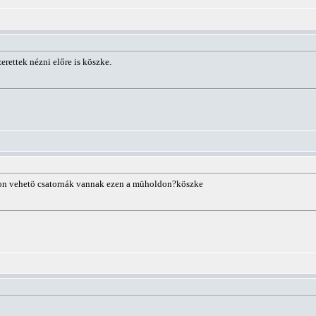
zerettek nézni előre is köszke.
adon vehetö csatornák vannak ezen a müholdon?köszke