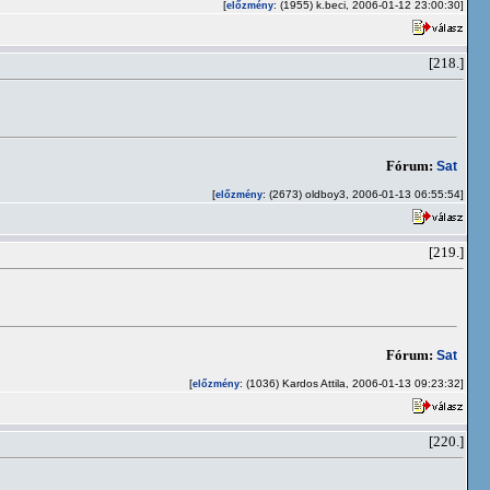
[
: (1955) k.beci, 2006-01-12 23:00:30]
előzmény
[218.]
Fórum:
Sat
[
: (2673) oldboy3, 2006-01-13 06:55:54]
előzmény
[219.]
Fórum:
Sat
[
: (1036) Kardos Attila, 2006-01-13 09:23:32]
előzmény
[220.]