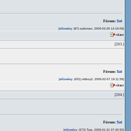
Fórum:
Sat
[
: (87) radioman, 2006-03-29 14:16:06]
előzmény
[203.]
Fórum:
Sat
[
: (452) oldboy3, 2006-02-07 19:11:59]
előzmény
[204.]
Fórum:
Sat
[
: (373) Torp, 2006-01-31 07:45:50]
előzmény