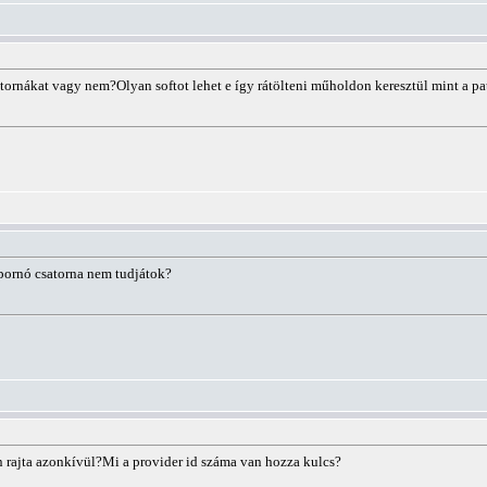
atornákat vagy nem?Olyan softot lehet e így rátölteni műholdon keresztül mint a pat
pornó csatorna nem tudjátok?
an rajta azonkívül?Mi a provider id száma van hozza kulcs?