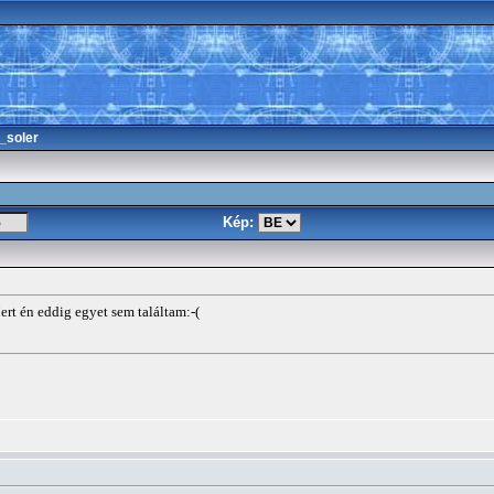
_soler
Kép:
rt én eddig egyet sem találtam:-(