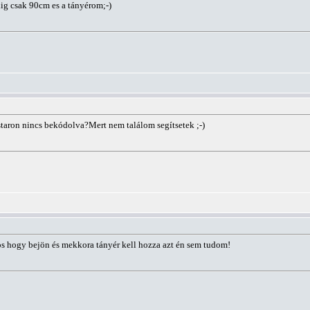
dig csak 90cm es a tányérom;-)
lstaron nincs bekódolva?Mert nem találom segítsetek ;-)
os hogy bejön és mekkora tányér kell hozza azt én sem tudom!