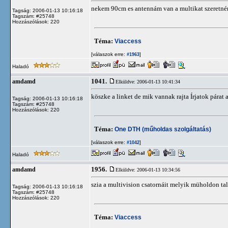
nekem 90cm es antennám van a multikat szeretném
Tagság: 2006-01-13 10:16:18
Tagszám: #25748
Hozzászólások: 220
Téma:
Viaccess
[válaszok erre:
]
#1963
Haladó
1041.
amdamd
Elküldve: 2006-01-13 10:41:34
köszke a linket de mik vannak rajta Írjatok párat
Tagság: 2006-01-13 10:16:18
Tagszám: #25748
Hozzászólások: 220
Téma:
One DTH (műholdas szolgáltatás)
[válaszok erre:
]
#1042
Haladó
1956.
amdamd
Elküldve: 2006-01-13 10:34:56
szia a multivision csatornáit melyik müholdon t
Tagság: 2006-01-13 10:16:18
Tagszám: #25748
Hozzászólások: 220
Téma:
Viaccess