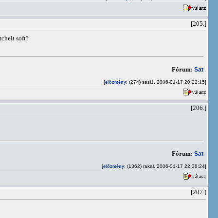
[205.]
chelt soft?
Fórum:
Sat
[
: (274) sasi1, 2006-01-17 20:22:15]
előzmény
[206.]
Fórum:
Sat
[
: (1362) rakal, 2006-01-17 22:38:24]
előzmény
[207.]