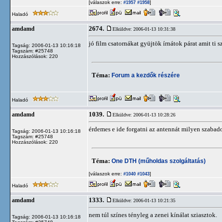
[válaszok erre:
]
#1957
#1958
Haladó
2674.
amdamd
Elküldve: 2006-01-13 10:31:38
jó film csatornákat gyüjtök írnátok párat amit ti s
Tagság: 2006-01-13 10:16:18
Tagszám: #25748
Hozzászólások: 220
Téma:
Forum a kezdők részére
Haladó
1039.
amdamd
Elküldve: 2006-01-13 10:28:26
érdemes e ide forgatni az antennát milyen szab
Tagság: 2006-01-13 10:16:18
Tagszám: #25748
Hozzászólások: 220
Téma:
One DTH (műholdas szolgáltatás)
[válaszok erre:
]
#1040
#1043
Haladó
1333.
amdamd
Elküldve: 2006-01-13 10:21:35
nem túl színes tényleg a zenei kínálat sziasztok.
Tagság: 2006-01-13 10:16:18