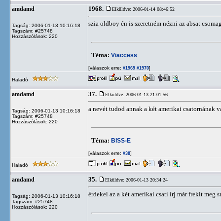
1968.
amdamd
Elküldve: 2006-01-14 08:46:52
szia oldboy én is szeretném nézni az absat csoma
Tagság: 2006-01-13 10:16:18
Tagszám: #25748
Hozzászólások: 220
Téma:
Viaccess
[válaszok erre:
]
#1969
#1970
Haladó
37.
amdamd
Elküldve: 2006-01-13 21:01:56
a nevét tudod annak a két amerikai csatornának va
Tagság: 2006-01-13 10:16:18
Tagszám: #25748
Hozzászólások: 220
Téma:
BISS-E
[válaszok erre:
]
#38
Haladó
35.
amdamd
Elküldve: 2006-01-13 20:34:24
érdekel az a két amerikai csati írj már frekit meg 
Tagság: 2006-01-13 10:16:18
Tagszám: #25748
Hozzászólások: 220