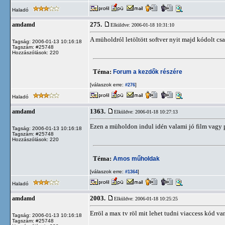
Haladó
275.
amdamd
Elküldve: 2006-01-18 10:31:10
A müholdról letöltött softver nyit majd kódolt cs
Tagság: 2006-01-13 10:16:18
Tagszám: #25748
Hozzászólások: 220
Téma:
Forum a kezdők részére
[válaszok erre:
]
#276
Haladó
1363.
amdamd
Elküldve: 2006-01-18 10:27:13
Ezen a müholdon indul idén valami jó film vagy 
Tagság: 2006-01-13 10:16:18
Tagszám: #25748
Hozzászólások: 220
Téma:
Amos műholdak
[válaszok erre:
]
#1364
Haladó
2003.
amdamd
Elküldve: 2006-01-18 10:25:25
Erröl a max tv röl mit lehet tudni viaccess kód v
Tagság: 2006-01-13 10:16:18
Tagszám: #25748