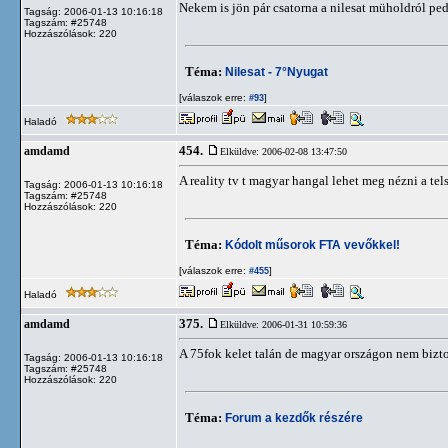
Nekem is jön pár csatorna a nilesat müholdról pe
Tagság: 2006-01-13 10:16:18
Tagszám: #25748
Hozzászólások: 220
Téma:
Nilesat - 7°Nyugat
[válaszok erre:
]
#93
Haladó
454.
amdamd
Elküldve: 2006-02-08 13:47:50
A reality tv t magyar hangal lehet meg nézni a te
Tagság: 2006-01-13 10:16:18
Tagszám: #25748
Hozzászólások: 220
Téma:
Kódolt műsorok FTA vevőkkel!
[válaszok erre:
]
#455
Haladó
375.
amdamd
Elküldve: 2006-01-31 10:59:36
A 75fok kelet talán de magyar országon nem bizt
Tagság: 2006-01-13 10:16:18
Tagszám: #25748
Hozzászólások: 220
Téma:
Forum a kezdők részére