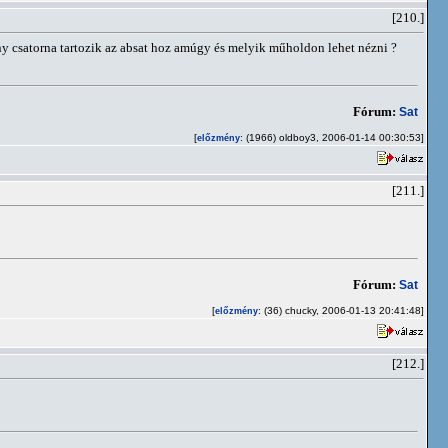
[210.]
ny csatorna tartozik az absat hoz amúgy és melyik műholdon lehet nézni ?
Fórum:
Sat
[
: (1966) oldboy3, 2006-01-14 00:30:53]
előzmény
[211.]
Fórum:
Sat
[
: (36) chucky, 2006-01-13 20:41:48]
előzmény
[212.]