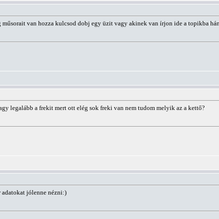
g műsorait van hozza kulcsod dobj egy üzit vagy akinek van írjon ide a topikba há
gy legalább a frekit mert ott elég sok freki van nem tudom melyik az a kettő?
sr adatokat jólenne nézni:)