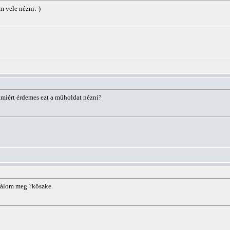
 vele nézni:-)
 amiért érdemes ezt a müholdat nézni?
alálom meg ?köszke.