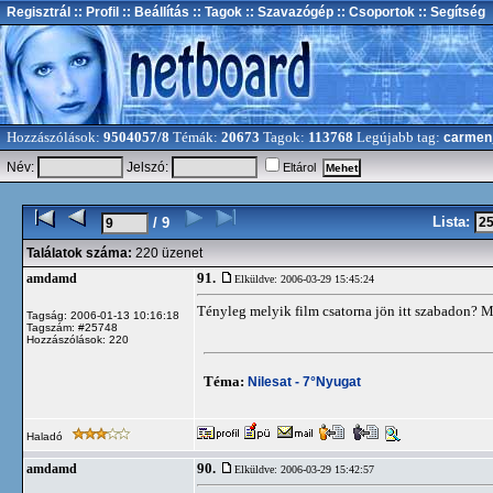
Regisztrál
:: Profil
:: Beállítás
:: Tagok
:: Szavazógép
:: Csoportok
:: Segítség
Hozzászólások:
9504057/8
Témák:
20673
Tagok:
113768
Legújabb tag:
carmen
Név:
Jelszó:
Eltárol
Lista:
/ 9
Találatok száma:
220 üzenet
91.
amdamd
Elküldve: 2006-03-29 15:45:24
Tényleg melyik film csatorna jön itt szabadon? Me
Tagság: 2006-01-13 10:16:18
Tagszám: #25748
Hozzászólások: 220
Téma:
Nilesat - 7°Nyugat
Haladó
90.
amdamd
Elküldve: 2006-03-29 15:42:57