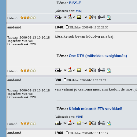
Téma:
BISS-E
[válaszok erre:
]
#36
Haladó
1048.
amdamd
Elküldve: 2006-01-13 20:29:30
köszike sok bevan kódolva az a baj.
Tagság: 2006-01-13 10:16:18
Tagszám: #25748
Hozzászólások: 220
Téma:
One DTH (műholdas szolgáltatás)
Haladó
390.
amdamd
Elküldve: 2006-01-13 20:22:29
van valami jó csatorna most ami kódolt de most jö
Tagság: 2006-01-13 10:16:18
Tagszám: #25748
Hozzászólások: 220
Téma:
Kódolt műsorok FTA vevőkkel!
[válaszok erre:
]
#391
Haladó
1960.
amdamd
Elküldve: 2006-01-13 11:19:17