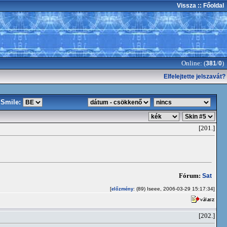
Vissza
:: Főoldal
Online: (
/
)
381
0
Elfelejtette jelszavát?
Smile:
[201.]
Fórum:
Sat
[
: (89) Iseee, 2006-03-29 15:17:34]
előzmény
[202.]