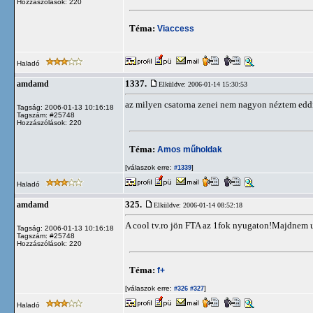
Hozzászólások: 220
Téma:
Viaccess
Haladó
1337.
amdamd
Elküldve: 2006-01-14 15:30:53
az milyen csatorna zenei nem nagyon néztem edd
Tagság: 2006-01-13 10:16:18
Tagszám: #25748
Hozzászólások: 220
Téma:
Amos műholdak
[válaszok erre:
]
#1339
Haladó
325.
amdamd
Elküldve: 2006-01-14 08:52:18
A cool tv.ro jön FTA az 1fok nyugaton!Majdnem u
Tagság: 2006-01-13 10:16:18
Tagszám: #25748
Hozzászólások: 220
Téma:
f+
[válaszok erre:
]
#326
#327
Haladó