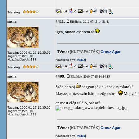
Törzstag
4411.
sasha
Elküldve: 2010-07-15 14:31:41
igen, onnan csentem át
Téma:
[KUTYAFAJTÁK]
Orosz Agár
Tagság: 2006-01-27 15:35:06
Tagszám: #26310
Hozzászólások: 333
[válaszok erre:
]
#4412
Törzstag
4409.
sasha
Elküldve: 2010-07-15 14:14:15
Szép barzoj
nagyon jók a képek is rólatok!
Llayaz, a rózsaszín háromszög csúcs.
Megy ám 
ez most elég találó, bár off...
Tagság: 2006-01-27 15:35:06
Tagszám: #26310
Hozzászólások: 333
Téma:
[KUTYAFAJTÁK]
Orosz Agár
[válaszok erre:
]
#4410