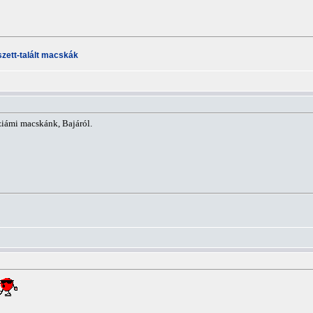
ett-talált macskák
sziámi macskánk, Bajáról.