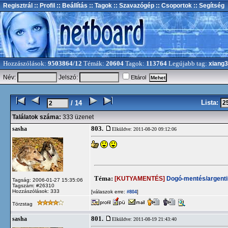
Regisztrál
:: Profil
:: Beállítás
:: Tagok
:: Szavazógép
:: Csoportok
:: Segítség
Hozzászólások:
9503864/12
Témák:
20604
Tagok:
113764
Legújabb tag:
xiang
Név:
Jelszó:
Eltárol
Lista:
/ 14
Találatok száma:
333 üzenet
803.
sasha
Elküldve: 2011-08-20 09:12:06
Téma:
[KUTYAMENTÉS]
Dogó-mentés/argentin
Tagság: 2006-01-27 15:35:06
Tagszám: #26310
Hozzászólások: 333
[válaszok erre:
]
#804
Törzstag
801.
sasha
Elküldve: 2011-08-19 21:43:40