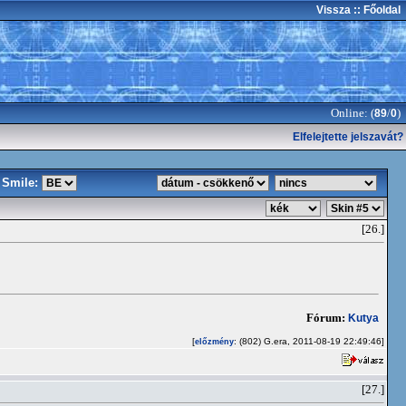
Vissza
:: Főoldal
Online: (
/
)
89
0
Elfelejtette jelszavát?
Smile:
[26.]
Fórum:
Kutya
[
: (802) G.era, 2011-08-19 22:49:46]
előzmény
[27.]