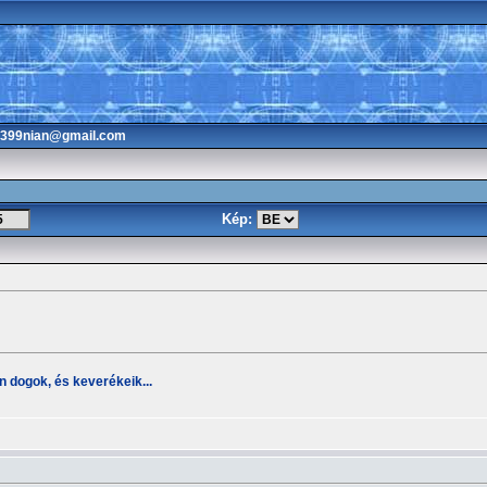
3399nian@gmail.com
Kép:
 dogok, és keverékeik...