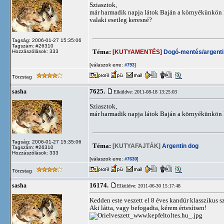
Sziasztok,
már harmadik napja látok Baján a környékünkön k
valaki esetleg keresné?
Tagság: 2006-01-27 15:35:06
Tagszám: #26310
Téma:
[KUTYAMENTÉS]
Dogó-mentés/argentin
Hozzászólások: 333
[válaszok erre:
]
#793
Törzstag
7625.
sasha
Elküldve: 2011-08-18 13:25:03
Sziasztok,
már harmadik napja látok Baján a környékünkön k
Tagság: 2006-01-27 15:35:06
Téma:
[KUTYAFAJTÁK]
Argentin dog
Tagszám: #26310
Hozzászólások: 333
[válaszok erre:
]
#7630
Törzstag
16174.
sasha
Elküldve: 2011-06-30 15:17:48
Kedden este veszett el 8 éves kandúr klasszikus 
Aki látta, vagy befogadta, kérem értesítsen!