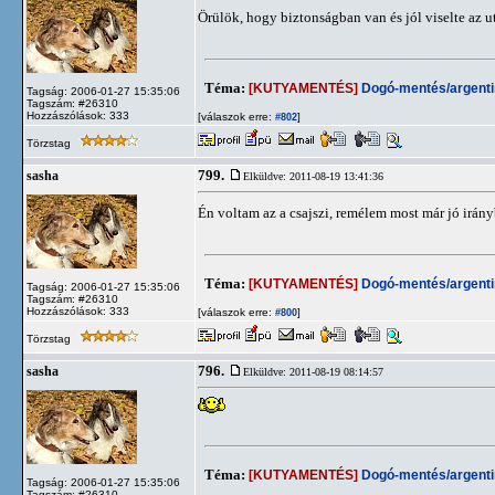
Örülök, hogy biztonságban van és jól viselte az u
Téma:
[KUTYAMENTÉS]
Dogó-mentés/argentin
Tagság: 2006-01-27 15:35:06
Tagszám: #26310
Hozzászólások: 333
[válaszok erre:
]
#802
Törzstag
799.
sasha
Elküldve: 2011-08-19 13:41:36
Én voltam az a csajszi, remélem most már jó irány
Téma:
[KUTYAMENTÉS]
Dogó-mentés/argentin
Tagság: 2006-01-27 15:35:06
Tagszám: #26310
Hozzászólások: 333
[válaszok erre:
]
#800
Törzstag
796.
sasha
Elküldve: 2011-08-19 08:14:57
Téma:
[KUTYAMENTÉS]
Dogó-mentés/argentin
Tagság: 2006-01-27 15:35:06
Tagszám: #26310