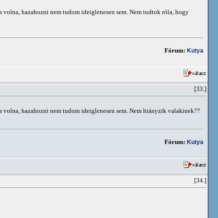
ta volna, hazahozni nem tudom ideiglenesen sem. Nem tudtok róla, hogy
Fórum:
Kutya
[33.]
dta volna, hazahozni nem tudom ideiglenesen sem. Nem hiányzik valakinek??
Fórum:
Kutya
[34.]