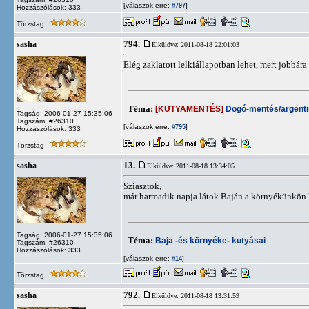
[válaszok erre:
]
#797
Hozzászólások: 333
Törzstag
794.
sasha
Elküldve: 2011-08-18 22:01:03
Elég zaklatott lelkiállapotban lehet, mert jobbá
Téma:
[KUTYAMENTÉS]
Dogó-mentés/argentin
Tagság: 2006-01-27 15:35:06
Tagszám: #26310
[válaszok erre:
]
#795
Hozzászólások: 333
Törzstag
13.
sasha
Elküldve: 2011-08-18 13:34:05
Sziasztok,
már harmadik napja látok Baján a környékünkön 
Tagság: 2006-01-27 15:35:06
Téma:
Baja -és környéke- kutyásai
Tagszám: #26310
Hozzászólások: 333
[válaszok erre:
]
#14
Törzstag
792.
sasha
Elküldve: 2011-08-18 13:31:59