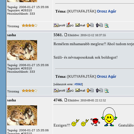
Tagság: 2006-01-27 15:35:06
Tagszám: #26310
Téma:
[KUTYAFAJTÁK]
Orosz Agár
Hozzászólások: 333
Törzstag
5561.
sasha
Elküldve: 2010-12-12 10:37:55
Remélem mihamarabb meglesz!! Ahol tudom terjes
Szüli- és névnaposoknak sok boldogot!
Tagság: 2006-01-27 15:35:06
Tagszám: #26310
Hozzászólások: 333
Téma:
[KUTYAFAJTÁK]
Orosz Agár
[válaszok erre:
]
#5562
Törzstag
4746.
sasha
Elküldve: 2010-09-05 22:12:52
Ezzigen!!!
Gratulál
Tagság: 2006-01-27 15:35:06
Tagszám: #26310