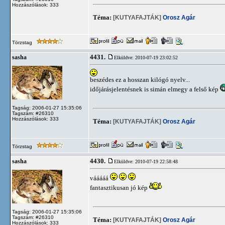
Hozzászólások: 333
Téma:
[KUTYAFAJTÁK]
Orosz Agár
Törzstag
4431.
sasha
Elküldve: 2010-07-19 23:02:52
beszédes ez a hosszan kilógó nyelv...
időjárásjelentésnek is simán elmegy a felső kép
Tagság: 2006-01-27 15:35:06
Tagszám: #26310
Hozzászólások: 333
Téma:
[KUTYAFAJTÁK]
Orosz Agár
Törzstag
4430.
sasha
Elküldve: 2010-07-19 22:58:48
vááááá
fantasztikusan jó kép
Tagság: 2006-01-27 15:35:06
Tagszám: #26310
Téma:
[KUTYAFAJTÁK]
Orosz Agár
Hozzászólások: 333