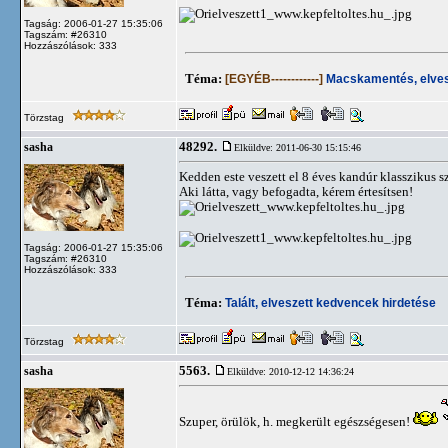
Tagság: 2006-01-27 15:35:06
Tagszám: #26310
Hozzászólások: 333
Téma:
[EGYÉB------------]
Macskamentés, elvesz
Törzstag
48292.
sasha
Elküldve: 2011-06-30 15:15:46
Kedden este veszett el 8 éves kandúr klasszikus 
Aki látta, vagy befogadta, kérem értesítsen!
Tagság: 2006-01-27 15:35:06
Tagszám: #26310
Hozzászólások: 333
Téma:
Talált, elveszett kedvencek hirdetése
Törzstag
5563.
sasha
Elküldve: 2010-12-12 14:36:24
Szuper, örülök, h. megkerült egészségesen!