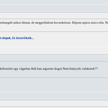
ra rohangált mikor láttam, de megpróbálom becserkészni. Képem sajnos nincs róla. N
 dogok, és keverékeik...
kóborolni egy vágatlan fülű kan argentin dogot Nem hiányzik valakinek??