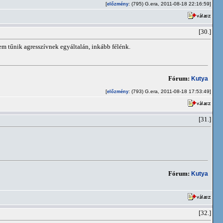
[
: (795) G.era, 2011-08-18 22:16:59]
előzmény
[30.]
em tűnik agresszívnek egyáltalán, inkább félénk.
Fórum:
Kutya
[
: (793) G.era, 2011-08-18 17:53:49]
előzmény
[31.]
Fórum:
Kutya
[32.]