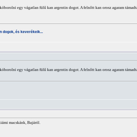
óborolni egy vágatlan fülű kan argentin dogot. A felnőtt kan orosz agaram támad
 dogok, és keverékeik...
óborolni egy vágatlan fülű kan argentin dogot. A felnőtt kan orosz agaram táma
sziámi macskánk, Bajáról.