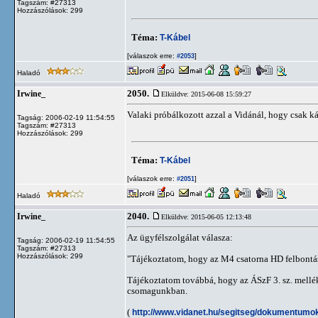
Tagszám: #27313
Hozzászólások: 299
Téma:
T-Kábel
[válaszok erre:
]
#2053
Haladó
2050.
Irwine_
Elküldve: 2015-06-08 15:59:27
Valaki próbálkozott azzal a Vidánál, hogy csak
Tagság: 2006-02-19 11:54:55
Tagszám: #27313
Hozzászólások: 299
Téma:
T-Kábel
[válaszok erre:
]
#2051
Haladó
2040.
Irwine_
Elküldve: 2015-06-05 12:13:48
Az ügyfélszolgálat válasza:
Tagság: 2006-02-19 11:54:55
Tagszám: #27313
Hozzászólások: 299
"Tájékoztatom, hogy az M4 csatorna HD felbontás
Tájékoztatom továbbá, hogy az ÁSzF 3. sz. mellék
csomagunkban.
(
http://www.vidanet.hu/segitseg/dokumentumok/