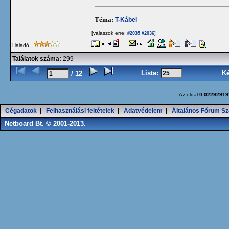
Téma:
T-Kábel
[válaszok erre:
]
#2035
#2036
Haladó
Találatok száma:
299
Lista:
K
/ 12
Az oldal
0.02292919
Cégadatok
|
Felhasználási feltételek
|
Adatvédelem
|
Általános Fórum Sz
Netboard Bt. © 2001-2013.