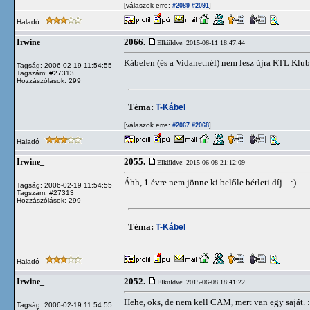
[válaszok erre:
]
#2089
#2091
Haladó
2066.
Irwine_
Elküldve: 2015-06-11 18:47:44
Kábelen (és a Vidanetnél) nem lesz újra RTL Klu
Tagság: 2006-02-19 11:54:55
Tagszám: #27313
Hozzászólások: 299
Téma:
T-Kábel
[válaszok erre:
]
#2067
#2068
Haladó
2055.
Irwine_
Elküldve: 2015-06-08 21:12:09
Áhh, 1 évre nem jönne ki belőle bérleti díj... :)
Tagság: 2006-02-19 11:54:55
Tagszám: #27313
Hozzászólások: 299
Téma:
T-Kábel
Haladó
2052.
Irwine_
Elküldve: 2015-06-08 18:41:22
Hehe, oks, de nem kell CAM, mert van egy saját. :
Tagság: 2006-02-19 11:54:55