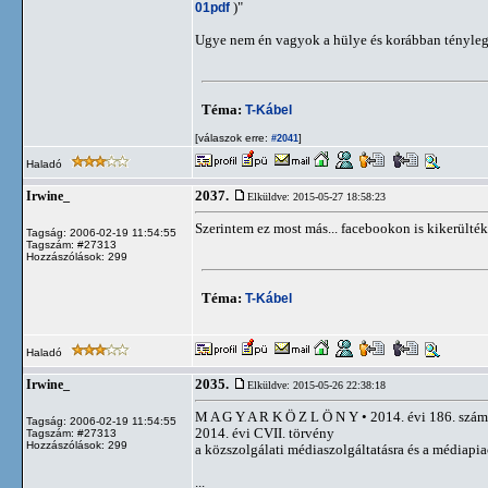
01pdf
)"
Ugye nem én vagyok a hülye és korábban tényle
Téma:
T-Kábel
[válaszok erre:
]
#2041
Haladó
2037.
Irwine_
Elküldve: 2015-05-27 18:58:23
Szerintem ez most más... facebookon is kikerülték
Tagság: 2006-02-19 11:54:55
Tagszám: #27313
Hozzászólások: 299
Téma:
T-Kábel
Haladó
2035.
Irwine_
Elküldve: 2015-05-26 22:38:18
M A G Y A R K Ö Z L Ö N Y • 2014. évi 186. szám
Tagság: 2006-02-19 11:54:55
2014. évi CVII. törvény
Tagszám: #27313
Hozzászólások: 299
a közszolgálati médiaszolgáltatásra és a médiap
...