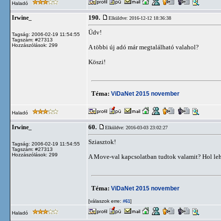
Haladó
190.
Irwine_
Elküldve: 2016-12-12 18:36:38
Üdv!
Tagság: 2006-02-19 11:54:55
Tagszám: #27313
Hozzászólások: 299
A többi új adó már megtalálható valahol?
Köszi!
Téma:
ViDaNet 2015 november
Haladó
60.
Irwine_
Elküldve: 2016-03-03 23:02:27
Sziasztok!
Tagság: 2006-02-19 11:54:55
Tagszám: #27313
Hozzászólások: 299
A Move-val kapcsolatban tudtok valamit? Hol lehe
Téma:
ViDaNet 2015 november
[válaszok erre:
]
#61
Haladó