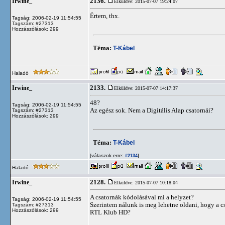
2136.
Irwine_
Elküldve: 2015-07-07 19:24:07
Értem, thx.
Tagság: 2006-02-19 11:54:55
Tagszám: #27313
Hozzászólások: 299
Téma:
T-Kábel
Haladó
2133.
Irwine_
Elküldve: 2015-07-07 14:17:37
48?
Tagság: 2006-02-19 11:54:55
Az egész sok. Nem a Digitális Alap csatornái?
Tagszám: #27313
Hozzászólások: 299
Téma:
T-Kábel
[válaszok erre:
]
#2134
Haladó
2128.
Irwine_
Elküldve: 2015-07-07 10:18:04
A csatornák kódolásával mi a helyzet?
Tagság: 2006-02-19 11:54:55
Szerintem nálunk is meg lehetne oldani, hogy a c
Tagszám: #27313
Hozzászólások: 299
RTL Klub HD?