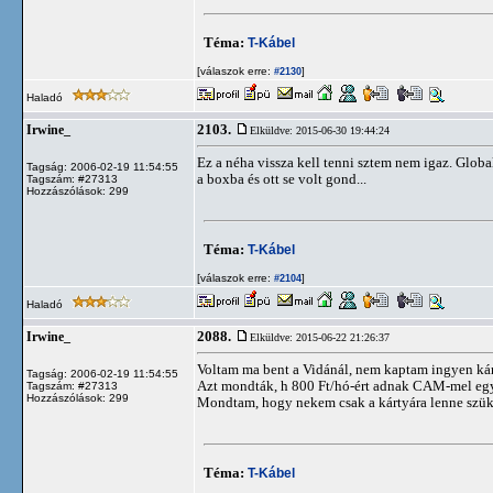
Téma:
T-Kábel
[válaszok erre:
]
#2130
Haladó
2103.
Irwine_
Elküldve: 2015-06-30 19:44:24
Ez a néha vissza kell tenni sztem nem igaz. Glo
Tagság: 2006-02-19 11:54:55
a boxba és ott se volt gond...
Tagszám: #27313
Hozzászólások: 299
Téma:
T-Kábel
[válaszok erre:
]
#2104
Haladó
2088.
Irwine_
Elküldve: 2015-06-22 21:26:37
Voltam ma bent a Vidánál, nem kaptam ingyen kárty
Tagság: 2006-02-19 11:54:55
Azt mondták, h 800 Ft/hó-ért adnak CAM-mel együ
Tagszám: #27313
Hozzászólások: 299
Mondtam, hogy nekem csak a kártyára lenne szüksé
Téma:
T-Kábel