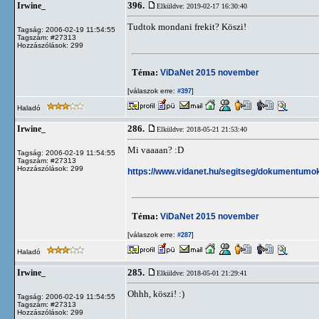
396.
Irwine_
Elküldve: 2019-02-17 16:30:40
Tudtok mondani frekit? Köszi!
Tagság: 2006-02-19 11:54:55
Tagszám: #27313
Hozzászólások: 299
Téma:
ViDaNet 2015 november
[válaszok erre:
]
#397
Haladó
286.
Irwine_
Elküldve: 2018-05-21 21:53:40
Mi vaaaan? :D
Tagság: 2006-02-19 11:54:55
Tagszám: #27313
Hozzászólások: 299
https://www.vidanet.hu/segitseg/dokumentumok/
Téma:
ViDaNet 2015 november
[válaszok erre:
]
#287
Haladó
285.
Irwine_
Elküldve: 2018-05-01 21:29:41
Ohhh, köszi! :)
Tagság: 2006-02-19 11:54:55
Tagszám: #27313
Hozzászólások: 299