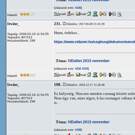
[válaszok erre:
]
#246
Haladó
231.
Irwine_
Elküldve: 2017-05-09 21:41:39
Hmm, érdekes...
Tagság: 2006-02-19 11:54:55
Tagszám: #27313
Hozzászólások: 299
https://www.vidanet.hu/segitseg/dokumentumok/
Téma:
ViDaNet 2015 november
[válaszok erre:
]
#232
#233
Haladó
198.
Irwine_
Elküldve: 2016-12-17 11:28:48
Ez hülyeség. Nincsen minden csomag között szűrő.
Tagság: 2006-02-19 11:54:55
Nem úgy van, mint régen, h ha csomagot váltasz ki
Tagszám: #27313
Hozzászólások: 299
is...
Téma:
ViDaNet 2015 november
[válaszok erre:
]
#199