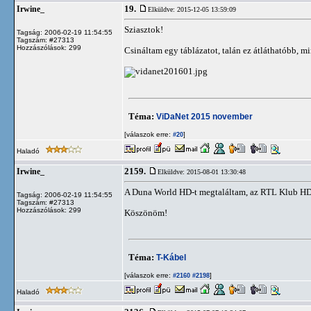
19.
Irwine_
Elküldve: 2015-12-05 13:59:09
Sziasztok!
Tagság: 2006-02-19 11:54:55
Tagszám: #27313
Hozzászólások: 299
Csináltam egy táblázatot, talán ez átláthatóbb, m
Téma:
ViDaNet 2015 november
[válaszok erre:
]
#20
Haladó
2159.
Irwine_
Elküldve: 2015-08-01 13:30:48
A Duna World HD-t megtaláltam, az RTL Klub HD 
Tagság: 2006-02-19 11:54:55
Tagszám: #27313
Hozzászólások: 299
Köszönöm!
Téma:
T-Kábel
[válaszok erre:
]
#2160
#2198
Haladó