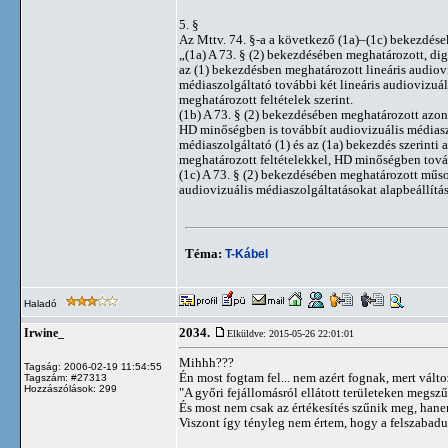
5. §
Az Mttv. 74. §-a a következő (1a)–(1c) bekezdése
„(1a) A 73. § (2) bekezdésében meghatározott, digi
az (1) bekezdésben meghatározott lineáris audiov
médiaszolgáltató további két lineáris audiovizuál
meghatározott feltételek szerint.
(1b) A 73. § (2) bekezdésében meghatározott azon 
HD minőségben is továbbít audiovizuális médiaszol
médiaszolgáltató (1) és az (1a) bekezdés szerinti
meghatározott feltételekkel, HD minőségben tová
(1c) A 73. § (2) bekezdésében meghatározott műso
audiovizuális médiaszolgáltatásokat alapbeállítás
Téma:
T-Kábel
Haladó
2034.
Irwine_
Elküldve: 2015-05-26 22:01:01
Mihhh???
Tagság: 2006-02-19 11:54:55
Én most fogtam fel... nem azért fognak, mert válto
Tagszám: #27313
Hozzászólások: 299
"A győri fejállomásról ellátott területeken megsz
És most nem csak az értékesítés szűnik meg, hane
Viszont így tényleg nem értem, hogy a felszabadu