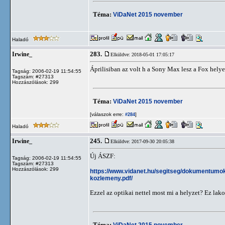
Téma:
ViDaNet 2015 november
Haladó
283.
Irwine_
Elküldve: 2018-05-01 17:05:17
Áprilisiban az volt h a Sony Max lesz a Fox hely
Tagság: 2006-02-19 11:54:55
Tagszám: #27313
Hozzászólások: 299
Téma:
ViDaNet 2015 november
[válaszok erre:
]
#284
Haladó
245.
Irwine_
Elküldve: 2017-09-30 20:05:38
Új ÁSZF:
Tagság: 2006-02-19 11:54:55
Tagszám: #27313
Hozzászólások: 299
https://www.vidanet.hu/segitseg/dokumentumok
kozlemeny.pdf/
Ezzel az optikai nettel most mi a helyzet? Ez lak
Téma:
ViDaNet 2015 november