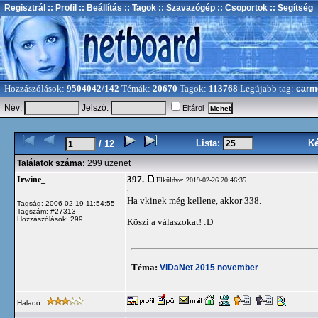
Regisztrál
:: Profil
:: Beállítás
:: Tagok
:: Szavazógép
:: Csoportok
:: Segítség
Hozzászólások:
9504042/142
Témák:
20670
Tagok:
113768
Legújabb tag:
carm
Név:
Jelszó:
Eltárol
Lista:
K
/ 12
Találatok száma:
299 üzenet
397.
Irwine_
Elküldve: 2019-02-26 20:46:35
Ha vkinek még kellene, akkor 338.
Tagság: 2006-02-19 11:54:55
Tagszám: #27313
Hozzászólások: 299
Köszi a válaszokat! :D
Téma:
ViDaNet 2015 november
Haladó