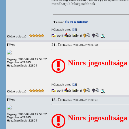
mondhatjuk hűségesebbnek.
Téma:
Ők is a mieink
[válaszok erre:
]
#35
Kiváló dolgozó
21.
Híres
Elküldve: 2006-09-22 20:35:48
Tagság: 2006-04-10 19:54:52
Nincs jogosultsága
Tagszám: #29485
Hozzászólások: 22864
[válaszok erre:
]
#22
Kiváló dolgozó
18.
Híres
Elküldve: 2006-09-22 19:30:41
Tagság: 2006-04-10 19:54:52
Nincs jogosultsága
Tagszám: #29485
Hozzászólások: 22864