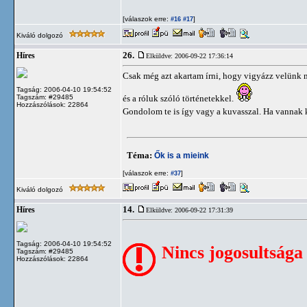
[válaszok erre:
]
#16
#17
Kiváló dolgozó
26.
Híres
Elküldve: 2006-09-22 17:36:14
Csak még azt akartam írni, hogy vigyázz velünk 
Tagság: 2006-04-10 19:54:52
Tagszám: #29485
és a róluk szóló történetekkel.
Hozzászólások: 22864
Gondolom te is így vagy a kuvasszal. Ha vannak
Téma:
Ők is a mieink
[válaszok erre:
]
#37
Kiváló dolgozó
14.
Híres
Elküldve: 2006-09-22 17:31:39
Tagság: 2006-04-10 19:54:52
Nincs jogosultsága
Tagszám: #29485
Hozzászólások: 22864