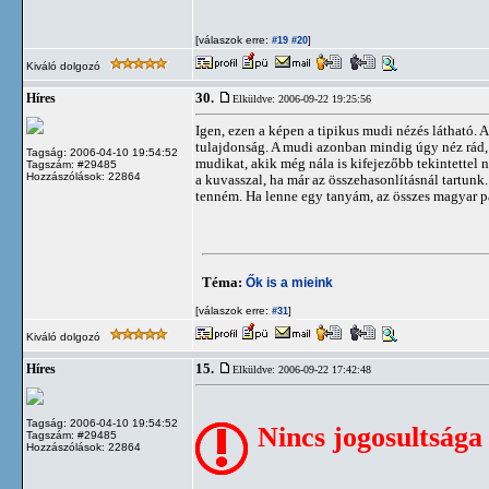
[válaszok erre:
]
#19
#20
Kiváló dolgozó
30.
Híres
Elküldve: 2006-09-22 19:25:56
Igen, ezen a képen a tipikus mudi nézés látható.
tulajdonság. A mudi azonban mindig úgy néz rád,
Tagság: 2006-04-10 19:54:52
mudikat, akik még nála is kifejezőbb tekintettel 
Tagszám: #29485
Hozzászólások: 22864
a kuvasszal, ha már az összehasonlításnál tartu
tenném. Ha lenne egy tanyám, az összes magyar pá
Téma:
Ők is a mieink
[válaszok erre:
]
#31
Kiváló dolgozó
15.
Híres
Elküldve: 2006-09-22 17:42:48
Tagság: 2006-04-10 19:54:52
Nincs jogosultsága
Tagszám: #29485
Hozzászólások: 22864