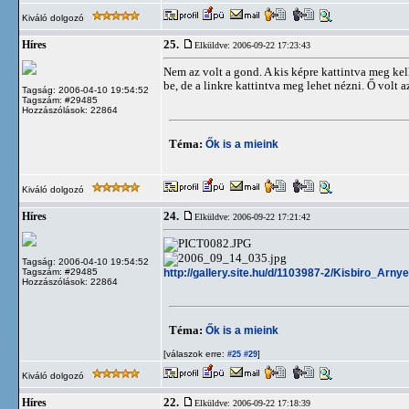
Kiváló dolgozó
25.
Híres
Elküldve: 2006-09-22 17:23:43
Nem az volt a gond. A kis képre kattintva meg kel
be, de a linkre kattintva meg lehet nézni. Ő volt a
Tagság: 2006-04-10 19:54:52
Tagszám: #29485
Hozzászólások: 22864
Téma:
Ők is a mieink
Kiváló dolgozó
24.
Híres
Elküldve: 2006-09-22 17:21:42
Tagság: 2006-04-10 19:54:52
http://gallery.site.hu/d/1103987-2/Kisbiro_Arny
Tagszám: #29485
Hozzászólások: 22864
Téma:
Ők is a mieink
[válaszok erre:
]
#25
#29
Kiváló dolgozó
22.
Híres
Elküldve: 2006-09-22 17:18:39