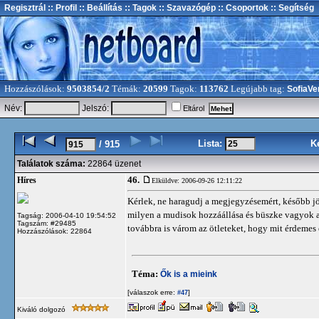
Regisztrál
:: Profil
:: Beállítás
:: Tagok
:: Szavazógép
:: Csoportok
:: Segítség
Hozzászólások:
9503854/2
Témák:
20599
Tagok:
113762
Legújabb tag:
SofiaVe
Név:
Jelszó:
Eltárol
Lista:
K
/ 915
Találatok száma:
22864 üzenet
46.
Híres
Elküldve: 2006-09-26 12:11:22
Kérlek, ne haragudj a megjegyzésemért, később j
milyen a mudisok hozzáállása és büszke vagyok ar
Tagság: 2006-04-10 19:54:52
Tagszám: #29485
továbbra is várom az ötleteket, hogy mit érdemes
Hozzászólások: 22864
Téma:
Ők is a mieink
[válaszok erre:
]
#47
Kiváló dolgozó