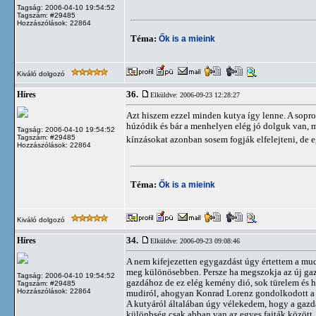
Tagság: 2006-04-10 19:54:52
Tagszám: #29485
Hozzászólások: 22864
Téma:
Ők is a mieink
Kiváló dolgozó
36.
Híres
Elküldve: 2006-09-23 12:28:27
Azt hiszem ezzel minden kutya így lenne. A sopro
húzódik és bár a menhelyen elég jó dolguk van, 
Tagság: 2006-04-10 19:54:52
Tagszám: #29485
kínzásokat azonban sosem fogják elfelejteni, de 
Hozzászólások: 22864
Téma:
Ők is a mieink
Kiváló dolgozó
34.
Híres
Elküldve: 2006-09-23 09:08:46
A nem kifejezetten egygazdást úgy értettem a mud
meg különösebben. Persze ha megszokja az új gazdi
Tagság: 2006-04-10 19:54:52
gazdához de ez elég kemény dió, sok türelem és 
Tagszám: #29485
Hozzászólások: 22864
mudiról, ahogyan Konrad Lorenz gondolkodott a c
A kutyáról általában úgy vélekedem, hogy a gazdá
különbség csak abban van az egyes fajták között