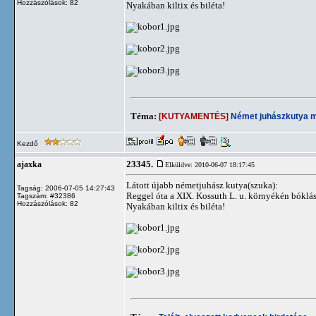
Hozzászólások: 82
Nyakában kiltix és biléta!
Téma:
[KUTYAMENTÉS]
Német juhászkutya 
Kezdő
23345.
ajaxka
Elküldve: 2010-06-07 18:17:45
Látott újabb németjuhász kutya(szuka):
Tagság: 2006-07-05 14:27:43
Reggel óta a XIX. Kossuth L. u. környékén bóklá
Tagszám: #32386
Hozzászólások: 82
Nyakában kiltix és biléta!