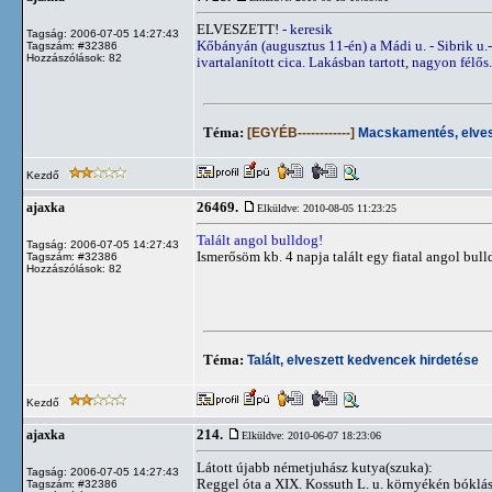
ELVESZETT!
- keresik
Tagság: 2006-07-05 14:27:43
Kőbányán (augusztus 11-én) a Mádi u. - Sibrik u.-n
Tagszám: #32386
Hozzászólások: 82
ivartalanított cica. Lakásban tartott, nagyon félős.
Téma:
[EGYÉB------------]
Macskamentés, elvesz
Kezdő
26469.
ajaxka
Elküldve: 2010-08-05 11:23:25
Talált angol bulldog!
Tagság: 2006-07-05 14:27:43
Ismerősöm kb. 4 napja talált egy fiatal angol bull
Tagszám: #32386
Hozzászólások: 82
Téma:
Talált, elveszett kedvencek hirdetése
Kezdő
214.
ajaxka
Elküldve: 2010-06-07 18:23:06
Látott újabb németjuhász kutya(szuka):
Tagság: 2006-07-05 14:27:43
Reggel óta a XIX. Kossuth L. u. környékén bóklá
Tagszám: #32386