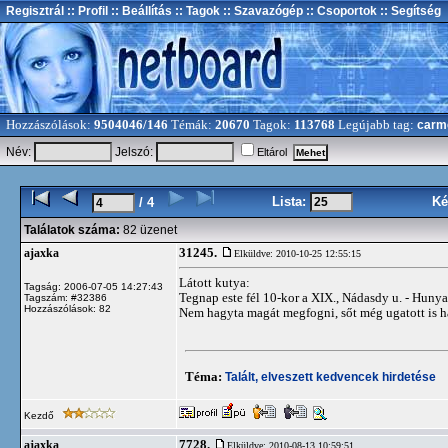
Regisztrál
:: Profil
:: Beállítás
:: Tagok
:: Szavazógép
:: Csoportok
:: Segítség
Hozzászólások:
9504046/146
Témák:
20670
Tagok:
113768
Legújabb tag:
carm
Név:
Jelszó:
Eltárol
Lista:
Ké
/ 4
Találatok száma:
82 üzenet
31245.
ajaxka
Elküldve: 2010-10-25 12:55:15
Látott kutya:
Tagság: 2006-07-05 14:27:43
Tegnap este fél 10-kor a XIX., Nádasdy u. - Hunyad
Tagszám: #32386
Hozzászólások: 82
Nem hagyta magát megfogni, sőt még ugatott is há
Téma:
Talált, elveszett kedvencek hirdetése
Kezdő
7728.
ajaxka
Elküldve: 2010-08-13 10:59:51