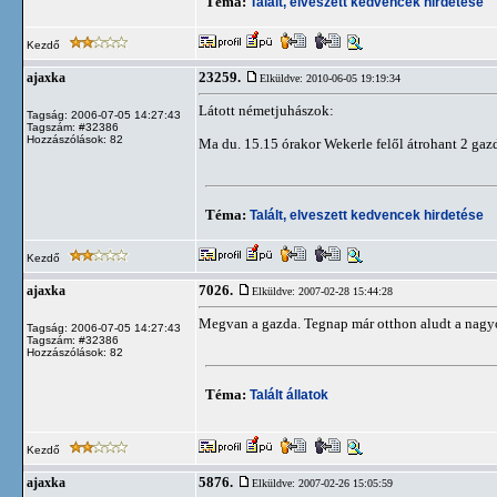
Téma:
Talált, elveszett kedvencek hirdetése
Kezdő
23259.
ajaxka
Elküldve: 2010-06-05 19:19:34
Látott németjuhászok:
Tagság: 2006-07-05 14:27:43
Tagszám: #32386
Hozzászólások: 82
Ma du. 15.15 órakor Wekerle felől átrohant 2 gazdá
Téma:
Talált, elveszett kedvencek hirdetése
Kezdő
7026.
ajaxka
Elküldve: 2007-02-28 15:44:28
Megvan a gazda. Tegnap már otthon aludt a nagy
Tagság: 2006-07-05 14:27:43
Tagszám: #32386
Hozzászólások: 82
Téma:
Talált állatok
Kezdő
5876.
ajaxka
Elküldve: 2007-02-26 15:05:59