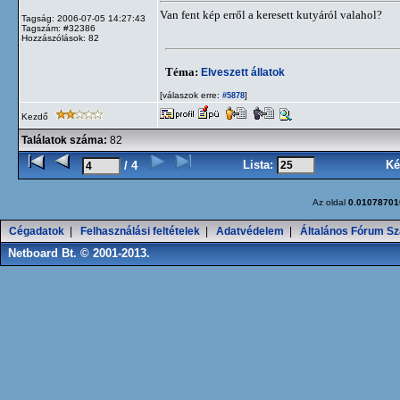
Van fent kép erről a keresett kutyáról valahol?
Tagság: 2006-07-05 14:27:43
Tagszám: #32386
Hozzászólások: 82
Téma:
Elveszett állatok
[válaszok erre:
]
#5878
Kezdő
Találatok száma:
82
Lista:
Ké
/ 4
Az oldal
0.01078701
Cégadatok
|
Felhasználási feltételek
|
Adatvédelem
|
Általános Fórum Sz
Netboard Bt. © 2001-2013.