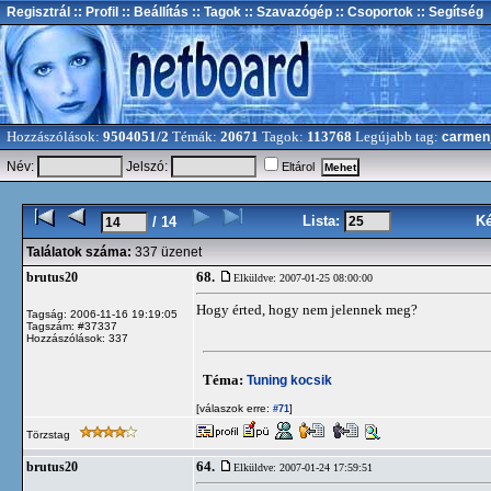
Regisztrál
:: Profil
:: Beállítás
:: Tagok
:: Szavazógép
:: Csoportok
:: Segítség
Hozzászólások:
9504051/2
Témák:
20671
Tagok:
113768
Legújabb tag:
carmen
Név:
Jelszó:
Eltárol
Lista:
K
/ 14
Találatok száma:
337 üzenet
68.
brutus20
Elküldve: 2007-01-25 08:00:00
Hogy érted, hogy nem jelennek meg?
Tagság: 2006-11-16 19:19:05
Tagszám: #37337
Hozzászólások: 337
Téma:
Tuning kocsik
[válaszok erre:
]
#71
Törzstag
64.
brutus20
Elküldve: 2007-01-24 17:59:51