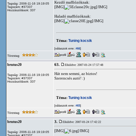
Kezdő maffiózóknak:
Tagság: 2006-11-16 19:19:05
[IMG]
[/IMG]
Tagszám: #37337
Hozzászólások: 337
Haladó maffiózóknak:
[IMG]
[/IMG]
Téma:
Tuning kocsik
[válaszok erre:
]
#66
Törzstag
63.
brutus20
Elküldve: 2007-01-24 17:57:48
Hát nem semmi, az biztos!
Tagság: 2006-11-16 19:19:05
Szerencsés autó! :)
Tagszám: #37337
Hozzászólások: 337
Téma:
Tuning kocsik
[válaszok erre:
]
#65
Törzstag
3.
brutus20
Elküldve: 2007-01-24 17:42:22
[IMG]
[/IMG]
Tagság: 2006-11-16 19:19:05
Tagszám: #37337