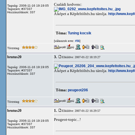
Családi kedvenc:
Tagság: 2006-11-16 19:19:05
Tagszám: #37337
Hozzászólások: 337
A képet a Képfeltöltés.hu tárolja.
http://www.kepf
Téma:
Tuning kocsik
[válaszok erre:
]
#56
Törzstag
3.
brutus20
Elküldve: 2007-01-22 18:19:27
Tagság: 2006-11-16 19:19:05
A képet a Képfeltöltés.hu tárolja.
http://www.kepf
Tagszám: #37337
Hozzászólások: 337
Téma:
peugeot206
Törzstag
1.
brutus20
Elküldve: 2007-01-22 16:29:57
Peugeot-topic...!
Tagság: 2006-11-16 19:19:05
Tagszám: #37337
Hozzászólások: 337