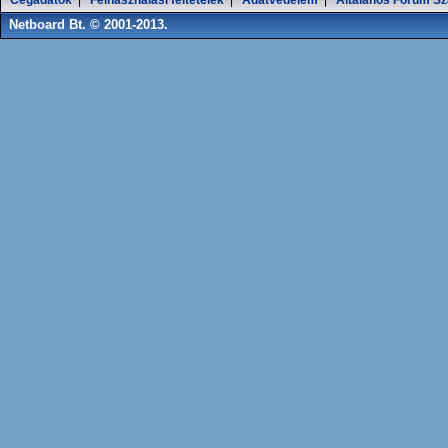
Cégadatok
|
Felhasználási feltételek
|
Adatvédelem
|
Általános Fórum Sz
Netboard Bt. © 2001-2013.