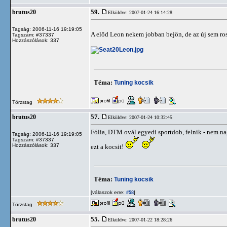
59.
brutus20
Elküldve: 2007-01-24 16:14:28
Tagság: 2006-11-16 19:19:05
A előd Leon nekem jobban bejön, de az új sem ro
Tagszám: #37337
Hozzászólások: 337
Téma:
Tuning kocsik
Törzstag
57.
brutus20
Elküldve: 2007-01-24 10:32:45
Fólia, DTM ovál egyedi sportdob, felnik - nem n
Tagság: 2006-11-16 19:19:05
Tagszám: #37337
Hozzászólások: 337
ezt a kocsit!
Téma:
Tuning kocsik
[válaszok erre:
]
#58
Törzstag
55.
brutus20
Elküldve: 2007-01-22 18:28:26