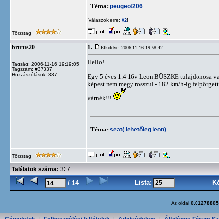
Téma:
peugeot206
[válaszok erre:
]
#2
Törzstag
1.
brutus20
Elküldve: 2006-11-16 19:58:42
Hello!
Tagság: 2006-11-16 19:19:05
Tagszám: #37337
Hozzászólások: 337
Egy 5 éves 1.4 16v Leon BÜSZKE tulajdonosa vagy
képest nem megy rosszul - 182 km/h-ig felpörgett
várnék!!!
Téma:
seat( lehetőleg leon)
Törzstag
Találatok száma:
337
Lista:
K
/ 14
Az oldal
0.01278805