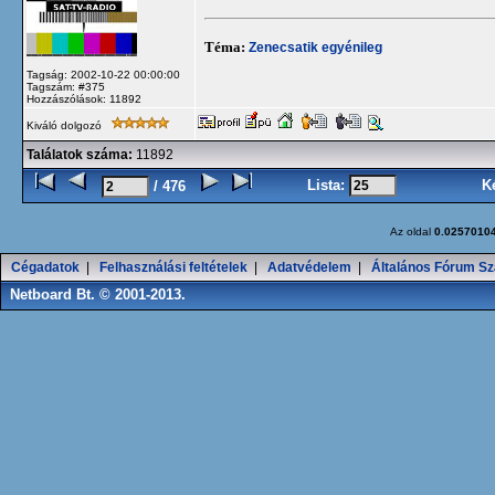
Téma:
Zenecsatik egyénileg
Tagság: 2002-10-22 00:00:00
Tagszám: #375
Hozzászólások: 11892
Kiváló dolgozó
Találatok száma:
11892
Lista:
K
/ 476
Az oldal
0.0257010
Cégadatok
|
Felhasználási feltételek
|
Adatvédelem
|
Általános Fórum Sz
Netboard Bt. © 2001-2013.