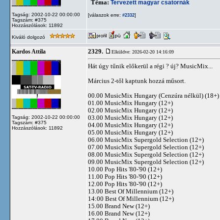
Téma:
Tervezett magyar csatornák
Tagság: 2002-10-22 00:00:00
[válaszok erre:
]
#2332
Tagszám: #375
Hozzászólások: 11892
Kiváló dolgozó
2329.
Kardos Attila
Elküldve: 2026-02-20 14:16:09
Hát úgy tűnik előkerül a régi ? új? MusicMix...
Március 2-től kaptunk hozzá műsort.
00.00 MusicMix Hungary (Cenzúra nélkül) (18+)
01.00 MusicMix Hungary (12+)
02.00 MusicMix Hungary (12+)
03.00 MusicMix Hungary (12+)
Tagság: 2002-10-22 00:00:00
Tagszám: #375
04.00 MusicMix Hungary (12+)
Hozzászólások: 11892
05.00 MusicMix Hungary (12+)
06.00 MusicMix Supergold Selection (12+)
07.00 MusicMix Supergold Selection (12+)
08.00 MusicMix Supergold Selection (12+)
09.00 MusicMix Supergold Selection (12+)
10.00 Pop Hits '80-'90 (12+)
11.00 Pop Hits '80-'90 (12+)
12.00 Pop Hits '80-'90 (12+)
13.00 Best Of Millennium (12+)
14:00 Best Of Millennium (12+)
15.00 Brand New (12+)
16.00 Brand New (12+)