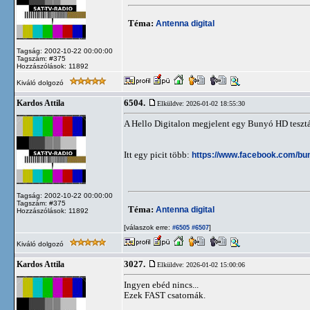
Téma:
Antenna digital
Tagság: 2002-10-22 00:00:00
Tagszám: #375
Hozzászólások: 11892
Kiváló dolgozó
6504.
Kardos Attila
Elküldve: 2026-01-02 18:55:30
A Hello Digitalon megjelent egy Bunyó HD tesztáb
Itt egy picit több:
https://www.facebook.com/bun
Tagság: 2002-10-22 00:00:00
Tagszám: #375
Téma:
Antenna digital
Hozzászólások: 11892
[válaszok erre:
]
#6505
#6507
Kiváló dolgozó
3027.
Kardos Attila
Elküldve: 2026-01-02 15:00:06
Ingyen ebéd nincs...
Ezek FAST csatornák.