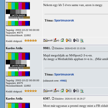
Nekem egy kb 5 éves samu van, azon is megy.
Téma:
Sportmusorok
Tagság: 2002-10-22 00:00:00
Tagszám: #375
Hozzászólások: 11892
Kiváló dolgozó
9981.
Kardos Attila
Elküldve: 2026-02-03 13:13:56
Majd megoldják az M4Sport2-3-x-en.
Az megy a Mediaklikk appban tv-n is... (Már ami
Téma:
Sportmusorok
Tagság: 2002-10-22 00:00:00
[válaszok erre:
]
#9982
Tagszám: #375
Hozzászólások: 11892
Kiváló dolgozó
6507.
Kardos Attila
Elküldve: 2026-01-05 18:29:27
Most már ugyanaz a promó megy mint a FB oldalukon