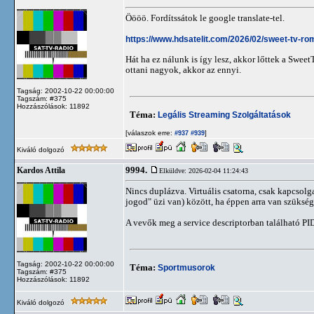
Öööö. Fordítssátok le google translate-tel.
https://www.hdsatelit.com/2026/02/sweet-tv-rom
Hát ha ez nálunk is így lesz, akkor lőttek a Swe
ottani nagyok, akkor az ennyi.
Tagság: 2002-10-22 00:00:00
Tagszám: #375
Hozzászólások: 11892
Téma:
Legális Streaming Szolgáltatások
[válaszok erre:
]
#937
#939
Kiváló dolgozó
9994.
Kardos Attila
Elküldve: 2026-02-04 11:24:43
Nincs duplázva. Virtuális csatorna, csak kapcsolg
jogod" üzi van) között, ha éppen arra van szükség.
A vevők meg a service descriptorban található PID
Tagság: 2002-10-22 00:00:00
Téma:
Sportmusorok
Tagszám: #375
Hozzászólások: 11892
Kiváló dolgozó