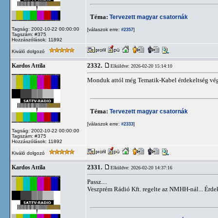
Téma:
Tervezett magyar csatornák
Tagság: 2002-10-22 00:00:00
[válaszok erre:
]
#2357
Tagszám: #375
Hozzászólások: 11892
Kiváló dolgozó
2332.
Kardos Attila
Elküldve: 2026-02-20 15:14:10
Monduk attól még Tematik-Kabel érdekeltség végü
Téma:
Tervezett magyar csatornák
[válaszok erre:
]
#2333
Tagság: 2002-10-22 00:00:00
Tagszám: #375
Hozzászólások: 11892
Kiváló dolgozó
2331.
Kardos Attila
Elküldve: 2026-02-20 14:37:16
Passz....
Veszprém Rádió Kft. regelte az NMHH-nál... Érde