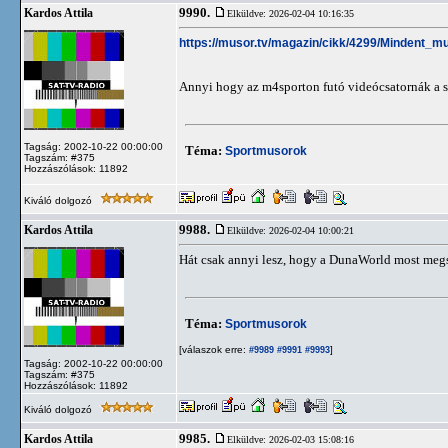
9990.
Kardos Attila
Elküldve: 2026-02-04 10:16:35
https://musor.tv/magazin/cikk/4299/Mindent_m
Annyi hogy az m4sporton futó videócsatornák a 
Tagság: 2002-10-22 00:00:00
Téma:
Sportmusorok
Tagszám: #375
Hozzászólások: 11892
Kiváló dolgozó
9988.
Kardos Attila
Elküldve: 2026-02-04 10:00:21
Hát csak annyi lesz, hogy a DunaWorld most meg
Téma:
Sportmusorok
[válaszok erre:
]
#9989
#9991
#9993
Tagság: 2002-10-22 00:00:00
Tagszám: #375
Hozzászólások: 11892
Kiváló dolgozó
9985.
Kardos Attila
Elküldve: 2026-02-03 15:08:16