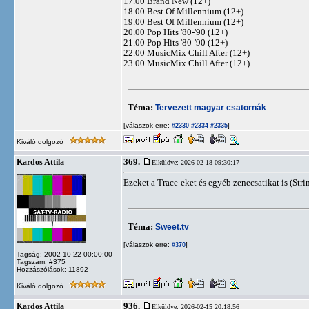
17.00 Brand New (12+)
18.00 Best Of Millennium (12+)
19.00 Best Of Millennium (12+)
20.00 Pop Hits '80-'90 (12+)
21.00 Pop Hits '80-'90 (12+)
22.00 MusicMix Chill After (12+)
23.00 MusicMix Chill After (12+)
Téma:
Tervezett magyar csatornák
[válaszok erre:
]
#2330
#2334
#2335
Kiváló dolgozó
369.
Kardos Attila
Elküldve: 2026-02-18 09:30:17
Ezeket a Trace-eket és egyéb zenecsatikat is (Stri
Téma:
Sweet.tv
[válaszok erre:
]
#370
Tagság: 2002-10-22 00:00:00
Tagszám: #375
Hozzászólások: 11892
Kiváló dolgozó
936.
Kardos Attila
Elküldve: 2026-02-15 20:18:56