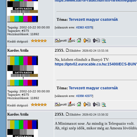
https://www.sat-tv-radio.hu/friss-hirek/meguju
Téma:
Tervezett magyar csatornák
Tagság: 2002-10-22 00:00:00
[válaszok erre:
]
#2363
#2375
Tagszám: #375
Hozzászólások: 11892
Kiváló dolgozó
2355.
Kardos Attila
Elküldve: 2026-02-24 13:55:16
Na, közben elindult a Bunyó TV:
https://iptv02.eurocable.co.hu:15400/ECS-B
Téma:
Tervezett magyar csatornák
Tagság: 2002-10-22 00:00:00
Tagszám: #375
[válaszok erre:
]
#2358
#2377
Hozzászólások: 11892
Kiváló dolgozó
2353.
Kardos Attila
Elküldve: 2026-02-24 13:50:32
A Minimaxot sose. Az mindig is Telespazio volt.
Ah, régi szép idők, mikor még az Amosra lövöldöz