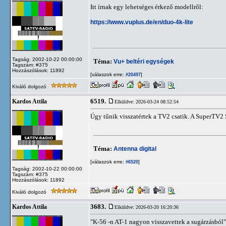
Itt írnak egy lehetséges érkező modellről:
https://www.vuplus.de/en/duo-4k-lite
Tagság: 2002-10-22 00:00:00
Téma:
Vu+ beltéri egységek
Tagszám: #375
Hozzászólások: 11892
[válaszok erre:
]
#20497
Kiváló dolgozó
6519.
Kardos Attila
Elküldve: 2026-03-24 08:52:54
Úgy tűnik visszatértek a TV2 csatik. A SuperTV2
Téma:
Antenna digital
[válaszok erre:
]
#6520
Tagság: 2002-10-22 00:00:00
Tagszám: #375
Hozzászólások: 11892
Kiváló dolgozó
3683.
Kardos Attila
Elküldve: 2026-03-20 16:20:36
"K-56 -n AT-1 nagyon visszavettek a sugárzásból"