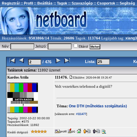
Regisztrál
:: Profil
:: Beállítás
:: Tagok
:: Szavazógép
:: Csoportok
:: Segítség
Hozzászólások:
9503866/14
Témák:
20606
Tagok:
113764
Legújabb tag:
xiang
Név:
Jelszó:
Eltárol
Lista:
K
/ 476
Találatok száma:
11892 üzenet
111476.
Kardos Attila
Elküldve: 2026-04-08 19:26:47
Volt vezetékes telefonod a digitől?
Téma:
One DTH (műholdas szolgáltatás)
[válaszok erre:
]
#111477
Tagság: 2002-10-22 00:00:00
Tagszám: #375
Hozzászólások: 11892
Kiváló dolgozó