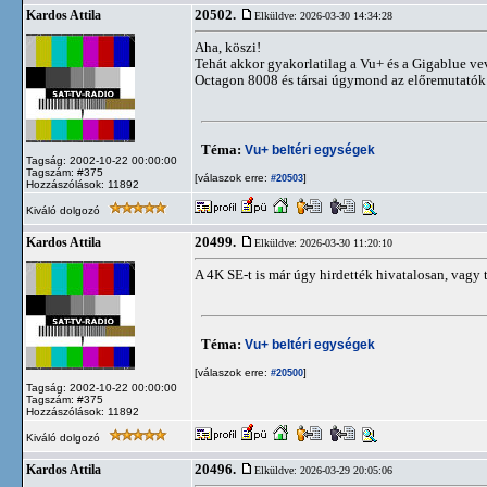
20502.
Kardos Attila
Elküldve: 2026-03-30 14:34:28
Aha, köszi!
Tehát akkor gyakorlatilag a Vu+ és a Gigablue ve
Octagon 8008 és társai úgymond az előremutatók m
Téma:
Vu+ beltéri egységek
Tagság: 2002-10-22 00:00:00
Tagszám: #375
[válaszok erre:
]
#20503
Hozzászólások: 11892
Kiváló dolgozó
20499.
Kardos Attila
Elküldve: 2026-03-30 11:20:10
A 4K SE-t is már úgy hirdették hivatalosan, vagy
Téma:
Vu+ beltéri egységek
[válaszok erre:
]
#20500
Tagság: 2002-10-22 00:00:00
Tagszám: #375
Hozzászólások: 11892
Kiváló dolgozó
20496.
Kardos Attila
Elküldve: 2026-03-29 20:05:06