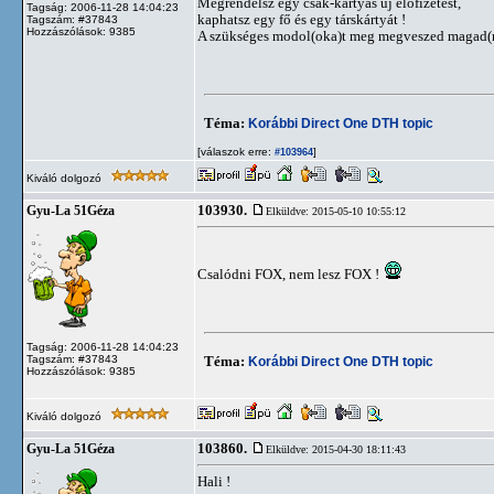
Megrendelsz egy csak-kártyás új előfizetést,
Tagság: 2006-11-28 14:04:23
kaphatsz egy fő és egy társkártyát !
Tagszám: #37843
Hozzászólások: 9385
A szükséges modol(oka)t meg megveszed magad(n
Téma:
Korábbi Direct One DTH topic
[válaszok erre:
]
#103964
Kiváló dolgozó
103930.
Gyu-La 51Géza
Elküldve: 2015-05-10 10:55:12
Csalódni FOX, nem lesz FOX !
Tagság: 2006-11-28 14:04:23
Tagszám: #37843
Téma:
Korábbi Direct One DTH topic
Hozzászólások: 9385
Kiváló dolgozó
103860.
Gyu-La 51Géza
Elküldve: 2015-04-30 18:11:43
Hali !