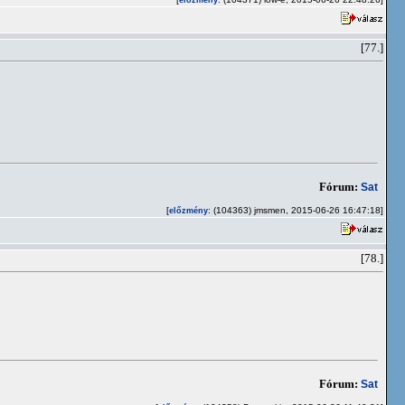
előzmény
[77.]
Fórum:
Sat
[
: (104363) jmsmen, 2015-06-26 16:47:18]
előzmény
[78.]
Fórum:
Sat