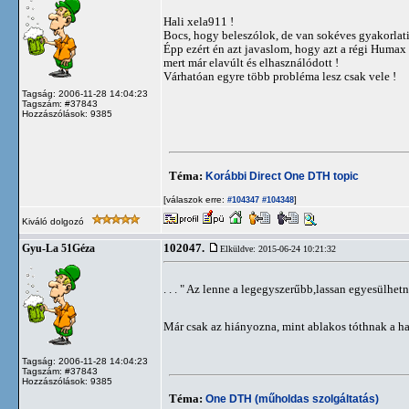
Hali xela911 !
Bocs, hogy beleszólok, de van sokéves gyakorlati
Épp ezért én azt javaslom, hogy azt a régi Humax 
mert már elavúlt és elhasználódott !
Várhatóan egyre több probléma lesz csak vele !
Tagság: 2006-11-28 14:04:23
Tagszám: #37843
Hozzászólások: 9385
Téma:
Korábbi Direct One DTH topic
[válaszok erre:
]
#104347
#104348
Kiváló dolgozó
102047.
Gyu-La 51Géza
Elküldve: 2015-06-24 10:21:32
. . . " Az lenne a legegyszerűbb,lassan egyesülhetne 
Már csak az hiányozna, mint ablakos tóthnak a ha
Tagság: 2006-11-28 14:04:23
Tagszám: #37843
Hozzászólások: 9385
Téma:
One DTH (műholdas szolgáltatás)