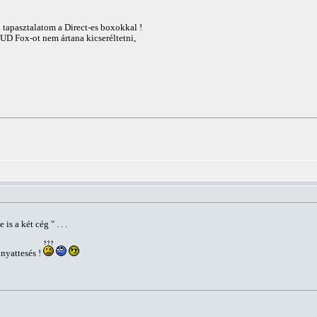
 tapasztalatom a Direct-es boxokkal !
UD Fox-ot nem ártana kicseréltetni,
is a két cég " . . .
nyattesés !