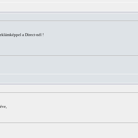
eklámképpel a Direct-nél !
éve,