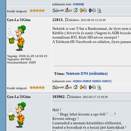
[válaszok erre:
]
#102048
Kiváló dolgozó
22813.
Gyu-La 51Géza
Elküldve: 2015-06-10 12:25:09
Nekünk is van T-Sat a Barátommal, de ilyet nem t
Kétféle ( felvevős és natúr ) Sagem és ADB boxok
normálisan RTL Klub HD néven szerepel !
A Telekom.HU Facebook-os oldalon, ilyen panass
Tagság: 2006-11-28 14:04:23
Tagszám: #37843
Hozzászólások: 9385
Téma:
Telekom DTH (műholdas)
[válaszok erre:
]
#22814
#22815
#22816
#22817
Kiváló dolgozó
103962.
Gyu-La 51Géza
Elküldve: 2015-05-17 12:18:39
Hali !
. . . " Hogy lehet kiverni a upc-ből " . . . ?
Kiverni sehogy !
Lemondod a mostani készülékes előfizetést,
leadod a boxo(ka)t és a hozzá járó kártyá(ka)t !