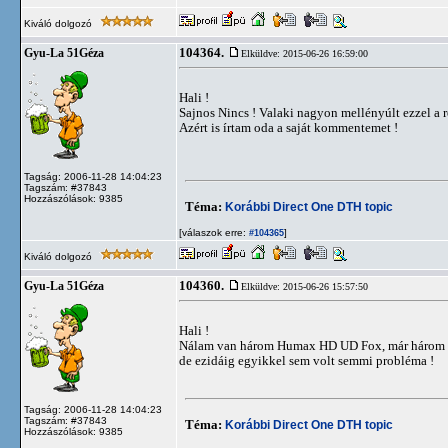
Kiváló dolgozó
104364.
Gyu-La 51Géza
Elküldve: 2015-06-26 16:59:00
Hali !
Sajnos Nincs ! Valaki nagyon mellényúlt ezzel a r
Azért is írtam oda a saját kommentemet !
Tagság: 2006-11-28 14:04:23
Tagszám: #37843
Hozzászólások: 9385
Téma:
Korábbi Direct One DTH topic
[válaszok erre:
]
#104365
Kiváló dolgozó
104360.
Gyu-La 51Géza
Elküldve: 2015-06-26 15:57:50
Hali !
Nálam van három Humax HD UD Fox, már három 
de ezidáig egyikkel sem volt semmi probléma !
Tagság: 2006-11-28 14:04:23
Tagszám: #37843
Téma:
Korábbi Direct One DTH topic
Hozzászólások: 9385