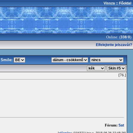
Vissza
:: Főoldal
Online: (
/
)
338
0
Elfelejtette jelszavát?
Smile:
[76.]
Fórum:
Sat
[
: (104371) low-e, 2015-06-26 22:48:26]