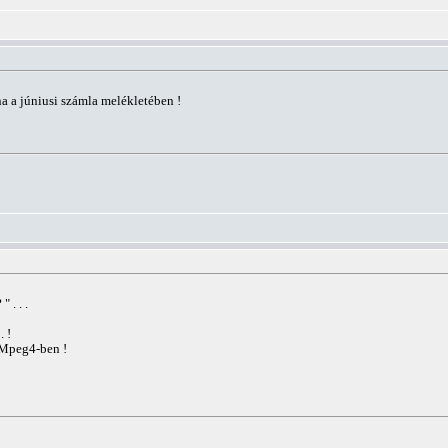
a a júniusi számla melékletében !
 . . .
 !
e Mpeg4-ben !