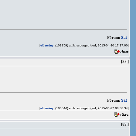
Fórum:
Sat
[
: (103859) attila.scourgeofgod, 2015-04-30 17:37:00]
előzmény
[88.]
Fórum:
Sat
[
: (103844) attila.scourgeofgod, 2015-04-27 08:38:34]
előzmény
[89.]