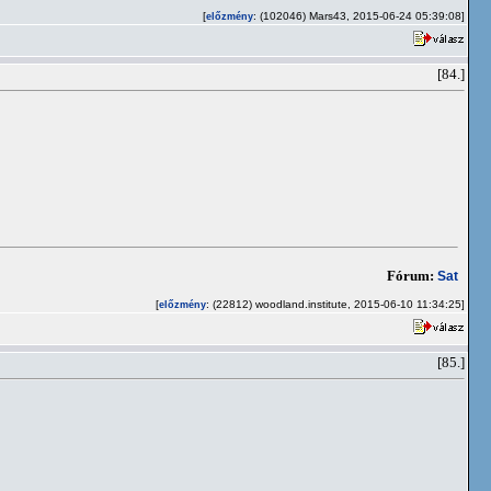
[
: (102046) Mars43, 2015-06-24 05:39:08]
előzmény
[84.]
Fórum:
Sat
[
: (22812) woodland.institute, 2015-06-10 11:34:25]
előzmény
[85.]