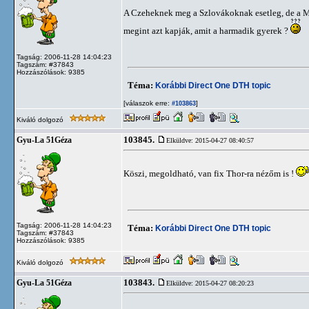
A Czeheknek meg a Szlovákoknak esetleg, de a 
megint azt kapják, amit a harmadik gyerek ?
Tagság: 2006-11-28 14:04:23
Tagszám: #37843
Hozzászólások: 9385
Téma:
Korábbi Direct One DTH topic
[válaszok erre:
]
#103863
Kiváló dolgozó
103845.
Gyu-La 51Géza
Elküldve: 2015-04-27 08:40:57
Köszi, megoldható, van fix Thor-ra nézőm is !
Tagság: 2006-11-28 14:04:23
Téma:
Korábbi Direct One DTH topic
Tagszám: #37843
Hozzászólások: 9385
Kiváló dolgozó
103843.
Gyu-La 51Géza
Elküldve: 2015-04-27 08:20:23