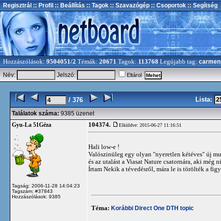
Regisztrál
:: Profil
:: Beállítás
:: Tagok
:: Szavazógép
:: Csoportok
:: Segítség
Hozzászólások:
9504051/2
Témák:
20671
Tagok:
113768
Legújabb tag:
carmen
Név:
Jelszó:
Eltárol
Lista:
/ 376
Találatok száma:
9385 üzenet
104374.
Gyu-La 51Géza
Elküldve: 2015-06-27 11:16:51
Hali low-e !
Valószinüleg egy olyan "nyeretlen kétéves" új mu
és az utalást a Viasat Nature csatornára, aki még n
Írtam Nekik a tévedésről, mára le is törölték a fi
Tagság: 2006-11-28 14:04:23
Tagszám: #37843
Hozzászólások: 9385
Téma:
Korábbi Direct One DTH topic