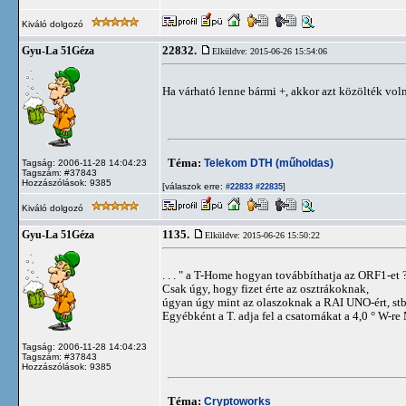
Kiváló dolgozó
22832.
Gyu-La 51Géza
Elküldve: 2015-06-26 15:54:06
Ha várható lenne bármi +, akkor azt közölték voln
Téma:
Telekom DTH (műholdas)
Tagság: 2006-11-28 14:04:23
Tagszám: #37843
Hozzászólások: 9385
[válaszok erre:
]
#22833
#22835
Kiváló dolgozó
1135.
Gyu-La 51Géza
Elküldve: 2015-06-26 15:50:22
. . . " a T-Home hogyan továbbíthatja az ORF1-et ? "
Csak úgy, hogy fizet érte az osztrákoknak,
úgyan úgy mint az olaszoknak a RAI UNO-ért, stb.
Egyébként a T. adja fel a csatornákat a 4,0 ° W-r
Tagság: 2006-11-28 14:04:23
Tagszám: #37843
Hozzászólások: 9385
Téma:
Cryptoworks