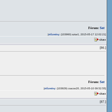
Fórum:
Sat
[
: (103960) sztar1, 2015-05-17 12:02:21]
előzmény
[86.]
Fórum:
Sat
[
: (103929) csacso20, 2015-05-10 09:52:55]
előzmény
[87.]