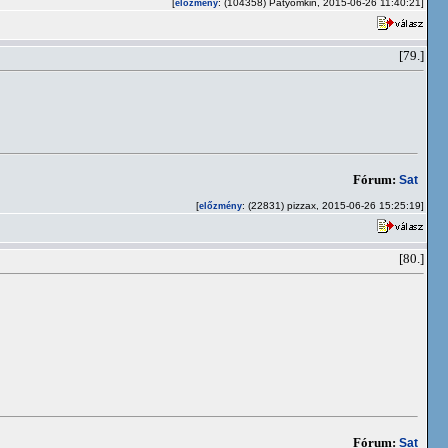
[
: (104358) Patyomkin, 2015-06-26 11:40:21]
előzmény
[79.]
Fórum:
Sat
[
: (22831) pizzax, 2015-06-26 15:25:19]
előzmény
[80.]
Fórum:
Sat