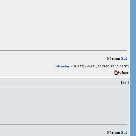
Fórum:
Sat
[
: (104345) xela911, 2015-06-25 15:42:57]
előzmény
[83.]
Fórum:
Sat