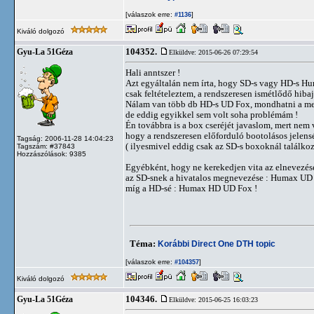
[válaszok erre:
]
#1136
Kiváló dolgozó
104352.
Gyu-La 51Géza
Elküldve: 2015-06-26 07:29:54
Hali anntszer !
Azt egyáltalán nem írta, hogy SD-s vagy HD-s Hu
csak feltételeztem, a rendszeresen ismétlődő hiba
Nálam van több db HD-s UD Fox, mondhatni a meg
de eddig egyikkel sem volt soha problémám !
Én továbbra is a box cseréjét javaslom, mert nem 
hogy a rendszeresen előforduló bootolásos jelens
Tagság: 2006-11-28 14:04:23
( ilyesmivel eddig csak az SD-s boxoknál találko
Tagszám: #37843
Hozzászólások: 9385
Egyébként, hogy ne kerekedjen vita az elnevezés
az SD-snek a hivatalos megnevezése : Humax UD
míg a HD-sé : Humax HD UD Fox !
Téma:
Korábbi Direct One DTH topic
[válaszok erre:
]
#104357
Kiváló dolgozó
104346.
Gyu-La 51Géza
Elküldve: 2015-06-25 16:03:23