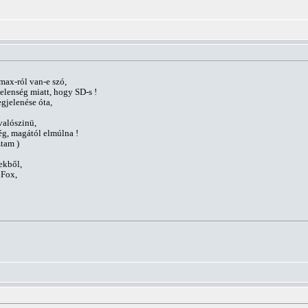
max-ról van-e szó,
jelenség miatt, hogy SD-s !
jelenése óta,
valószinü,
ég, magától elmúlna !
ztam )
ekből,
 Fox,