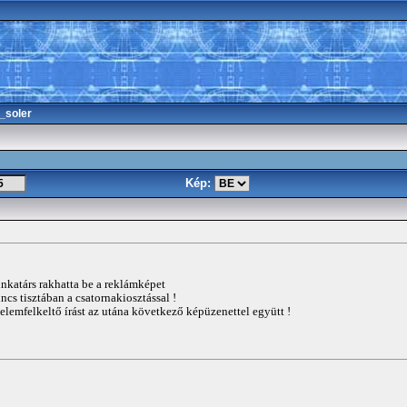
_soler
Kép:
nkatárs rakhatta be a reklámképet
incs tisztában a csatornakiosztással !
gyelemfelkeltő írást az utána következő képüzenettel együtt !