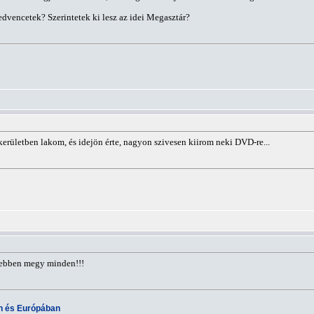
dvencetek? Szerintetek ki lesz az idei Megasztár?
kerületben lakom, és idejön érte, nagyon szivesen kiirom neki DVD-re...
sebben megy minden!!!
an és Európában