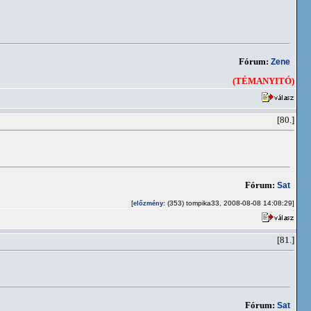
Fórum:
Zene
(TÉMANYITÓ)
[80.]
Fórum:
Sat
[
: (353) tompika33, 2008-08-08 14:08:29]
előzmény
[81.]
Fórum:
Sat