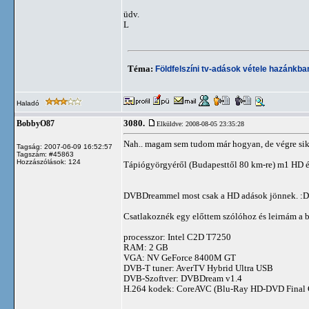
üdv.
L
Téma:
Földfelszíni tv-adások vétele hazánkb
Haladó
3080.
BobbyO87
Elküldve: 2008-08-05 23:35:28
Nah.. magam sem tudom már hogyan, de végre sike
Tagság: 2007-06-09 16:52:57
Tagszám: #45863
Hozzászólások: 124
Tápiógyörgyéről (Budapesttől 80 km-re) m1 HD és 
DVBDreammel most csak a HD adások jönnek. :D
Csatlakoznék egy előttem szólóhoz és leirnám a be
processzor: Intel C2D T7250
RAM: 2 GB
VGA: NV GeForce 8400M GT
DVB-T tuner: AverTV Hybrid Ultra USB
DVB-Szoftver: DVBDream v1.4
H.264 kodek: CoreAVC (Blu-Ray HD-DVD Final Co