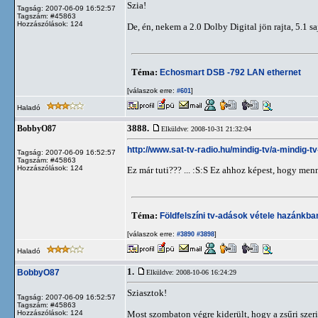
Szia!
Tagság: 2007-06-09 16:52:57
Tagszám: #45863
Hozzászólások: 124
De, én, nekem a 2.0 Dolby Digital jön rajta, 5.1 saj
Téma:
Echosmart DSB -792 LAN ethernet
[válaszok erre:
]
#601
Haladó
3888.
BobbyO87
Elküldve: 2008-10-31 21:32:04
http://www.sat-tv-radio.hu/mindig-tv/a-mindig-
Tagság: 2007-06-09 16:52:57
Tagszám: #45863
Hozzászólások: 124
Ez már tuti??? ... :S:S Ez ahhoz képest, hogy menn
Téma:
Földfelszíni tv-adások vétele hazánkb
[válaszok erre:
]
#3890
#3898
Haladó
1.
BobbyO87
Elküldve: 2008-10-06 16:24:29
Sziasztok!
Tagság: 2007-06-09 16:52:57
Tagszám: #45863
Hozzászólások: 124
Most szombaton végre kiderült, hogy a zsűri szer