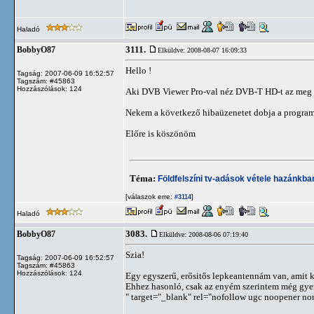
Haladó
3111.
BobbyO87
Elküldve: 2008-08-07 16:09:33
Hello !
Tagság: 2007-06-09 16:52:57
Tagszám: #45863
Hozzászólások: 124
Aki DVB Viewer Pro-val néz DVB-T HD-t az meg t
Nekem a következő hibaüzenetet dobja a program..
Előre is köszönöm
Téma:
Földfelszíni tv-adások vétele hazánkb
[válaszok erre:
]
#3114
Haladó
3083.
BobbyO87
Elküldve: 2008-08-06 07:19:40
Szia!
Tagság: 2007-06-09 16:52:57
Tagszám: #45863
Hozzászólások: 124
Egy egyszerű, erősitős lepkeantennám van, amit kb
Ehhez hasonló, csak az enyém szerintem még gye
" target="_blank" rel="nofollow ugc noopener nor