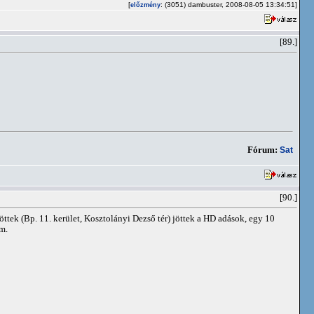
[
: (3051) dambuster, 2008-08-05 13:34:51]
előzmény
[89.]
Fórum:
Sat
[90.]
ttek (Bp. 11. kerület, Kosztolányi Dezső tér) jöttek a HD adások, egy 10
am.