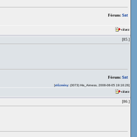
Fórum:
Sat
[85.]
Fórum:
Sat
[
: (3073) His_Airness, 2008-08-05 19:16:26]
előzmény
[86.]