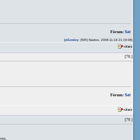
Fórum:
Sat
[
: (595) Naidoo, 2008-11-18 21:19:08]
előzmény
[78.]
Fórum:
Sat
[79.]
ben.