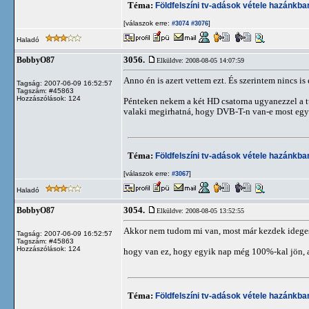
Téma:
Földfelszíni tv-adások vétele hazánkb
[válaszok erre:
]
#3074
#3076
Haladó
3056.
BobbyO87
Elküldve: 2008-08-05 14:07:59
Anno én is azert vettem ezt. És szerintem nincs i
Tagság: 2007-06-09 16:52:57
Tagszám: #45863
Hozzászólások: 124
Pénteken nekem a két HD csatorna ugyanezzel a tun
valaki megirhatná, hogy DVB-T-n van-e most egy
Téma:
Földfelszíni tv-adások vétele hazánkb
[válaszok erre:
]
#3067
Haladó
3054.
BobbyO87
Elküldve: 2008-08-05 13:52:55
Akkor nem tudom mi van, most már kezdek ideges 
Tagság: 2007-06-09 16:52:57
Tagszám: #45863
Hozzászólások: 124
hogy van ez, hogy egyik nap még 100%-kal jön, a
Téma:
Földfelszíni tv-adások vétele hazánkb