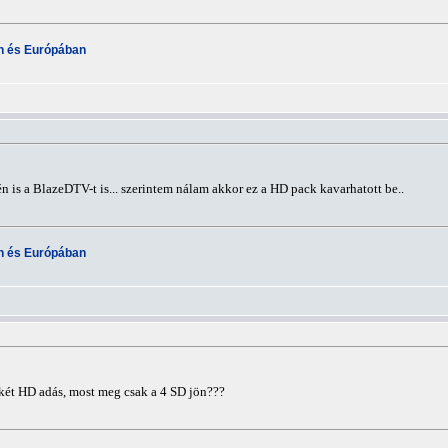
an és Európában
 én is a BlazeDTV-t is... szerintem nálam akkor ez a HD pack kavarhatott be..
an és Európában
két HD adás, most meg csak a 4 SD jön???