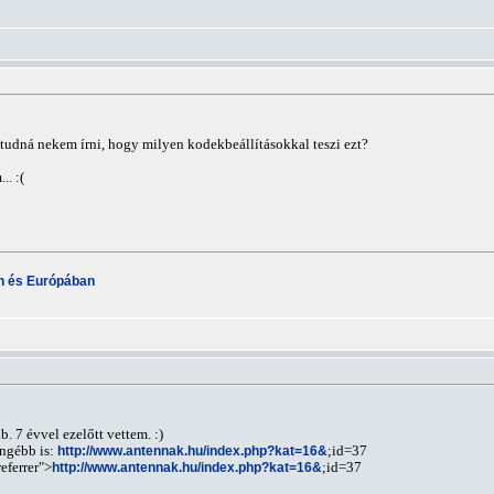
udná nekem írni, hogy milyen kodekbeállításokkal teszi ezt?
. :(
an és Európában
. 7 évvel ezelőtt vettem. :)
ngébb is:
http://www.antennak.hu/index.php?kat=16&
;id=37
eferrer">
http://www.antennak.hu/index.php?kat=16&
;id=37