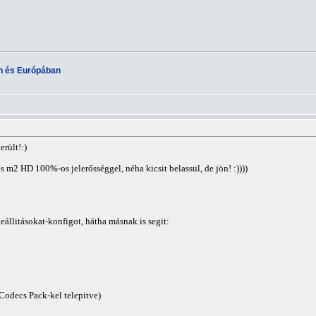
an és Európában
rült!:)
m2 HD 100%-os jelerősséggel, néha kicsit belassul, de jön! :))))
állitásokat-konfigot, hátha másnak is segit:
decs Pack-kel telepitve)