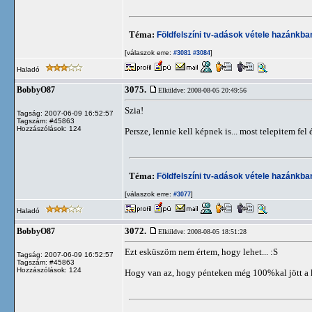
Téma:
Földfelszíni tv-adások vétele hazánkb
[válaszok erre:
]
#3081
#3084
Haladó
3075.
BobbyO87
Elküldve: 2008-08-05 20:49:56
Szia!
Tagság: 2007-06-09 16:52:57
Tagszám: #45863
Hozzászólások: 124
Persze, lennie kell képnek is... most telepitem fel
Téma:
Földfelszíni tv-adások vétele hazánkb
[válaszok erre:
]
#3077
Haladó
3072.
BobbyO87
Elküldve: 2008-08-05 18:51:28
Ezt esküszöm nem értem, hogy lehet... :S
Tagság: 2007-06-09 16:52:57
Tagszám: #45863
Hozzászólások: 124
Hogy van az, hogy pénteken még 100%kal jött a 