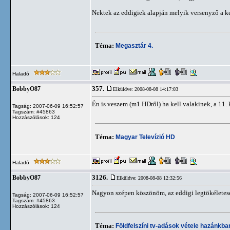
Nektek az eddigiek alapján melyik versenyző a ke
Téma:
Megasztár 4.
Haladó
357.
BobbyO87
Elküldve: 2008-08-08 14:17:03
Én is veszem (m1 HDről) ha kell valakinek, a 11. 
Tagság: 2007-06-09 16:52:57
Tagszám: #45863
Hozzászólások: 124
Téma:
Magyar Televízió HD
Haladó
3126.
BobbyO87
Elküldve: 2008-08-08 12:32:56
Nagyon szépen köszönöm, az eddigi legtökélete
Tagság: 2007-06-09 16:52:57
Tagszám: #45863
Hozzászólások: 124
Téma:
Földfelszíni tv-adások vétele hazánkb