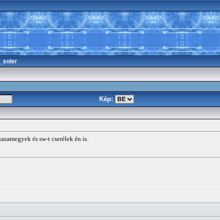
_soler
Kép:
zamegyek és sw-t cserélek én is.