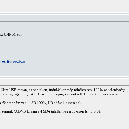
az UHF 51-en.
an és Európában
Ultra USB-m van, és pénteken, induláskor még tökéletesen, 100%-os jelerősségel jö
ap és ma, ugyanitt, a 4 SD továbbra is jön, viszont a HD adásokat már én sem talált
 tetőantennám van, 4 SD 100%, HD adások nincsenek.
emmi. (A DVB Dream a 4 SD-t találja meg a 38-ason is, :S:S:S).