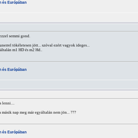
an és Európában
s ezzel semmi gond.
errel tökéletesen jött... szóval ezért vagyok ideges...
általán m1 HD és m2 Hd..
an és Európában
lenni....
 másik nap meg már egyáltalán nem jön... ???
an és Európában