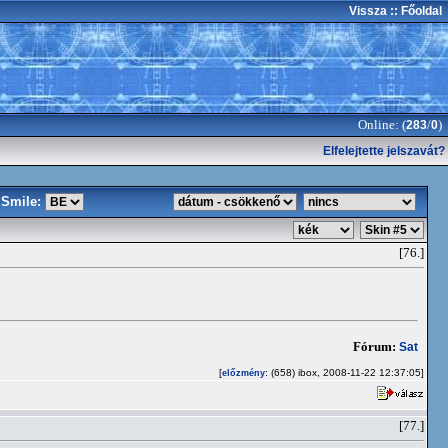
Vissza
:: Főoldal
Online: (
/
)
283
0
Elfelejtette jelszavát?
Smile:
[76.]
Fórum:
Sat
[
: (658) ibox, 2008-11-22 12:37:05]
előzmény
[77.]