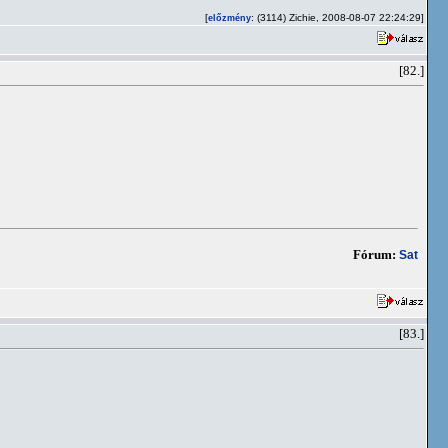
[
: (3114) Zichie, 2008-08-07 22:24:29]
előzmény
[82.]
Fórum:
Sat
[83.]