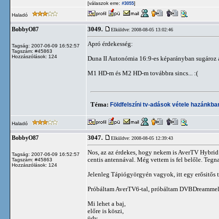
[válaszok erre:
]
#3055
Haladó
3049.
BobbyO87
Elküldve: 2008-08-05 13:02:46
Apró érdekesség:
Tagság: 2007-06-09 16:52:57
Tagszám: #45863
Hozzászólások: 124
Duna II Autonómia 16:9-es képarányban sugároz 
M1 HD-m és M2 HD-m továbbra sincs... :(
Téma:
Földfelszíni tv-adások vétele hazánkb
Haladó
3047.
BobbyO87
Elküldve: 2008-08-05 12:39:43
Nos, az az érdekes, hogy nekem is AverTV Hybrid 
Tagság: 2007-06-09 16:52:57
centis antennával. Még vettem is fel belőle. Tegn
Tagszám: #45863
Hozzászólások: 124
Jelenleg Tápiógyörgyén vagyok, itt egy erősitős
Próbáltam AverTV6-tal, próbáltam DVBDreammel, s
Mi lehet a baj,
előre is köszi,
üdv.