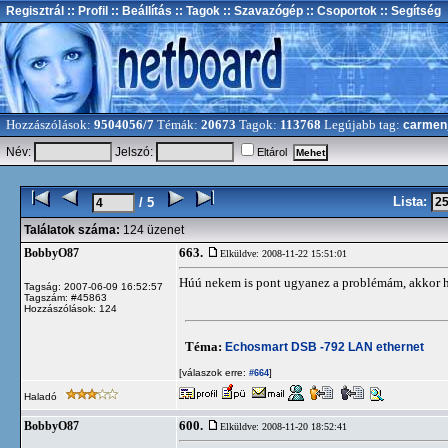
Regisztrál
:: Profil
:: Beállítás
:: Tagok
:: Szavazógép
:: Csoportok
:: Segítség
Hozzászólások:
9504056/7
Témák:
20673
Tagok:
113768
Legújabb tag:
carmen
Név:
Jelszó:
Eltárol
Lista:
/ 5
Találatok száma:
124 üzenet
663.
BobbyO87
Elküldve: 2008-11-22 15:51:01
Húú nekem is pont ugyanez a problémám, akkor ha
Tagság: 2007-06-09 16:52:57
Tagszám: #45863
Hozzászólások: 124
Téma:
Echosmart DSB -792 LAN ethernet
[válaszok erre:
]
#664
Haladó
600.
BobbyO87
Elküldve: 2008-11-20 18:52:41