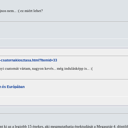
nos nem... :( ez miért lehet?
tv-csatornakiosztasa.html?Itemid=33
yi csatornát vártam, nagyon kevés... még indulásképp is... :(
an és Európában
int ki az a legjobb 15 énekes, aki megmutathatja énektudását a Megasztár 4. döntői