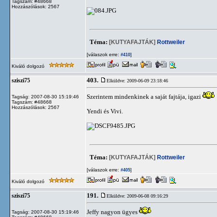
Tagszám: #48668
Hozzászólások: 2567
Téma:
[KUTYAFAJTÁK]
Rottweiler
[válaszok erre:
]
#410
Kiváló dolgozó
403.
sziszi75
Elküldve: 2009-06-09 23:18:46
Szerintem mindenkinek a saját fajtája, igazi
Tagság: 2007-08-30 15:19:46
Tagszám: #48668
Hozzászólások: 2567
Yendi és Vivi.
Téma:
[KUTYAFAJTÁK]
Rottweiler
[válaszok erre:
]
#405
Kiváló dolgozó
191.
sziszi75
Elküldve: 2009-06-08 09:16:29
Jeffy nagyon ügyes
Tagság: 2007-08-30 15:19:46