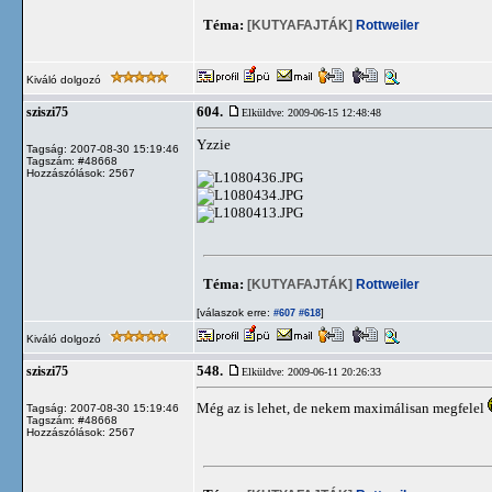
Téma:
[KUTYAFAJTÁK]
Rottweiler
Kiváló dolgozó
604.
sziszi75
Elküldve: 2009-06-15 12:48:48
Yzzie
Tagság: 2007-08-30 15:19:46
Tagszám: #48668
Hozzászólások: 2567
Téma:
[KUTYAFAJTÁK]
Rottweiler
[válaszok erre:
]
#607
#618
Kiváló dolgozó
548.
sziszi75
Elküldve: 2009-06-11 20:26:33
Még az is lehet, de nekem maximálisan megfelel
Tagság: 2007-08-30 15:19:46
Tagszám: #48668
Hozzászólások: 2567