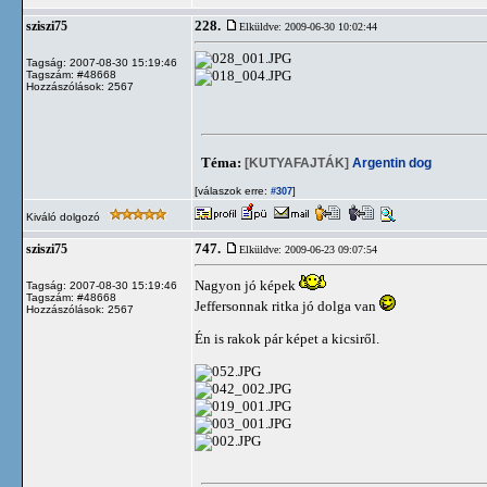
228.
sziszi75
Elküldve: 2009-06-30 10:02:44
Tagság: 2007-08-30 15:19:46
Tagszám: #48668
Hozzászólások: 2567
Téma:
[KUTYAFAJTÁK]
Argentin dog
[válaszok erre:
]
#307
Kiváló dolgozó
747.
sziszi75
Elküldve: 2009-06-23 09:07:54
Nagyon jó képek
Tagság: 2007-08-30 15:19:46
Tagszám: #48668
Jeffersonnak ritka jó dolga van
Hozzászólások: 2567
Én is rakok pár képet a kicsiről.