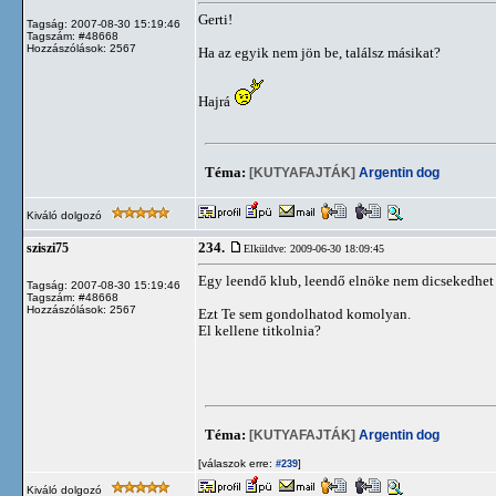
Gerti!
Tagság: 2007-08-30 15:19:46
Tagszám: #48668
Hozzászólások: 2567
Ha az egyik nem jön be, találsz másikat?
Hajrá
Téma:
[KUTYAFAJTÁK]
Argentin dog
Kiváló dolgozó
234.
sziszi75
Elküldve: 2009-06-30 18:09:45
Egy leendő klub, leendő elnöke nem dicsekedhet 
Tagság: 2007-08-30 15:19:46
Tagszám: #48668
Hozzászólások: 2567
Ezt Te sem gondolhatod komolyan.
El kellene titkolnia?
Téma:
[KUTYAFAJTÁK]
Argentin dog
[válaszok erre:
]
#239
Kiváló dolgozó