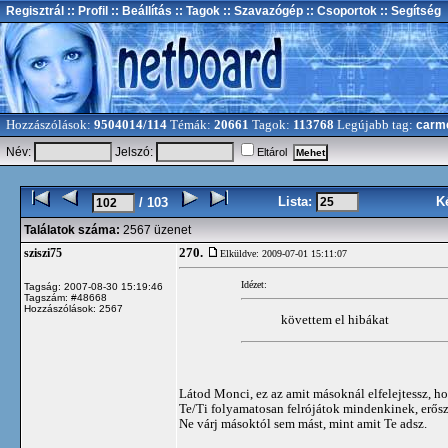
Regisztrál
:: Profil
:: Beállítás
:: Tagok
:: Szavazógép
:: Csoportok
:: Segítség
Hozzászólások:
9504014/114
Témák:
20661
Tagok:
113768
Legújabb tag:
carm
Név:
Jelszó:
Eltárol
Lista:
K
/ 103
Találatok száma:
2567 üzenet
270.
sziszi75
Elküldve: 2009-07-01 15:11:07
Idézet:
Tagság: 2007-08-30 15:19:46
Tagszám: #48668
Hozzászólások: 2567
követtem el hibákat
Látod Monci, ez az amit másoknál elfelejtessz, h
Te/Ti folyamatosan felrójátok mindenkinek, erős
Ne várj másoktól sem mást, mint amit Te adsz.