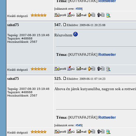
Téma:
[KUTYAFAJTÁK]
Rottweiler
[válaszok erre:
]
#559
Kiváló dolgozó
547.
sziszi75
Elküldve: 2009-06-11 20:25:08
Részvétem
Tagság: 2007-08-30 15:19:46
Tagszám: #48668
Hozzászólások: 2567
Téma:
[KUTYAFAJTÁK]
Rottweiler
Kiváló dolgozó
525.
sziszi75
Elküldve: 2009-06-11 07:14:23
Ahova én járok kutyasuliba, nagyon sok a rottwei
Tagság: 2007-08-30 15:19:46
Tagszám: #48668
Hozzászólások: 2567
Téma:
[KUTYAFAJTÁK]
Rottweiler
[válaszok erre:
]
#545
Kiváló dolgozó