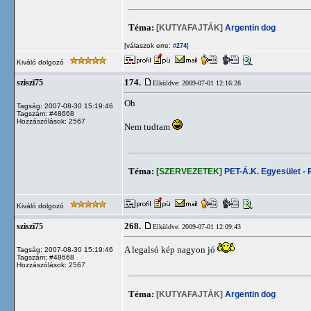
Téma:
[KUTYAFAJTÁK]
Argentin dog
[válaszok erre:
]
#274
Kiváló dolgozó
174.
sziszi75
Elküldve: 2009-07-01 12:16:28
Oh
Tagság: 2007-08-30 15:19:46
Tagszám: #48668
Hozzászólások: 2567
Nem tudtam
Téma:
[SZERVEZETEK]
PET-Á.K. Egyesület -
Kiváló dolgozó
268.
sziszi75
Elküldve: 2009-07-01 12:09:43
A legalsó kép nagyon jó
Tagság: 2007-08-30 15:19:46
Tagszám: #48668
Hozzászólások: 2567
Téma:
[KUTYAFAJTÁK]
Argentin dog