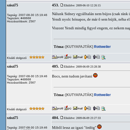
453.
sziszi75
Elküldve: 2009-06-10 12:26:15
Nálunk Sidney egyálltalán nem bújos (csak ránk ü
Tagság: 2007-08-30 15:19:46
Tagszám: #48668
Yendi nyolc hónapos, de már ő sem bújik, néha el
Hozzászólások: 2567
Viszont Yendi mindíg figyel engem, ez nekem nag
Téma:
[KUTYAFAJTÁK]
Rottweiler
Kiváló dolgozó
405.
sziszi75
Elküldve: 2009-06-09 23:28:38
Bocs, nem tudom javítani
Tagság: 2007-08-30 15:19:46
Tagszám: #48668
Hozzászólások: 2567
Téma:
[KUTYAFAJTÁK]
Rottweiler
Kiváló dolgozó
404.
sziszi75
Elküldve: 2009-06-09 23:27:33
Miből lessz az igazi "ördög"
Tagság: 2007-08-30 15:19:46