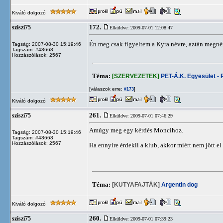
Kiváló dolgozó
172.
sziszi75
Elküldve: 2009-07-01 12:08:47
Én meg csak figyeltem a Kyra névre, aztán megn
Tagság: 2007-08-30 15:19:46
Tagszám: #48668
Hozzászólások: 2567
Téma:
[SZERVEZETEK]
PET-Á.K. Egyesület -
[válaszok erre:
]
#173
Kiváló dolgozó
261.
sziszi75
Elküldve: 2009-07-01 07:46:29
Amúgy meg egy kérdés Moncihoz.
Tagság: 2007-08-30 15:19:46
Tagszám: #48668
Hozzászólások: 2567
Ha ennyire érdekli a klub, akkor miért nem jött e
Téma:
[KUTYAFAJTÁK]
Argentin dog
Kiváló dolgozó
260.
sziszi75
Elküldve: 2009-07-01 07:39:23