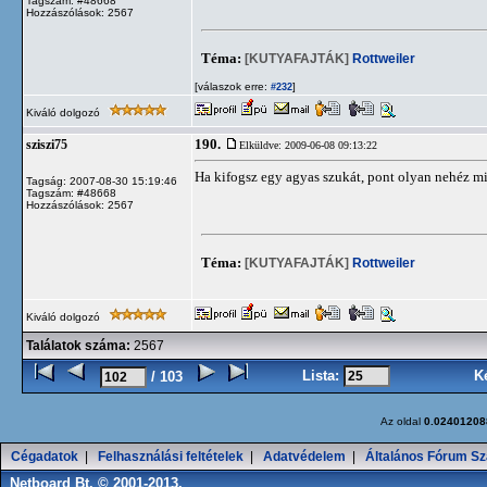
Tagszám: #48668
Hozzászólások: 2567
Téma:
[KUTYAFAJTÁK]
Rottweiler
[válaszok erre:
]
#232
Kiváló dolgozó
190.
sziszi75
Elküldve: 2009-06-08 09:13:22
Ha kifogsz egy agyas szukát, pont olyan nehéz m
Tagság: 2007-08-30 15:19:46
Tagszám: #48668
Hozzászólások: 2567
Téma:
[KUTYAFAJTÁK]
Rottweiler
Kiváló dolgozó
Találatok száma:
2567
Lista:
K
/ 103
Az oldal
0.02401208
Cégadatok
|
Felhasználási feltételek
|
Adatvédelem
|
Általános Fórum Sz
Netboard Bt. © 2001-2013.