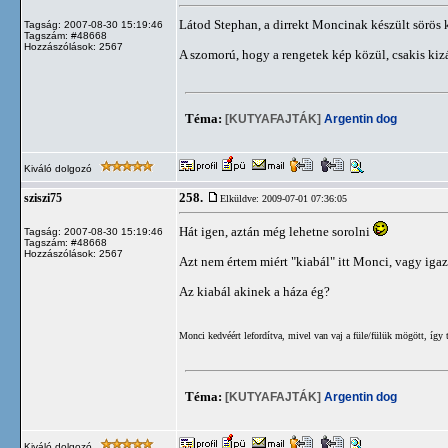
Látod Stephan, a dirrekt Moncinak készült sörös 
Tagság: 2007-08-30 15:19:46
Tagszám: #48668
Hozzászólások: 2567
A szomorú, hogy a rengetek kép közül, csakis kizá
Téma:
[KUTYAFAJTÁK]
Argentin dog
Kiváló dolgozó
258.
sziszi75
Elküldve: 2009-07-01 07:36:05
Hát igen, aztán még lehetne sorolni
Tagság: 2007-08-30 15:19:46
Tagszám: #48668
Hozzászólások: 2567
Azt nem értem miért "kiabál" itt Monci, vagy ig
Az kiabál akinek a háza ég?
Monci kedvéért lefordítva, mivel van vaj a füle/fülük mögött, így
Téma:
[KUTYAFAJTÁK]
Argentin dog
Kiváló dolgozó