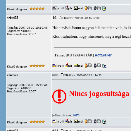
Kiváló dolgozó
19.
sziszi75
Elküldve: 2009-06-03 15:02:00
Hát a másik fórum nagyon átláthatatlan volt, és k
Tagság: 2007-08-30 15:19:46
Tagszám: #48668
Hozzászólások: 2567
Kicsit sajnálom, hogy nincsenek meg a régi hozzá
Téma:
[KUTYAFAJTÁK]
Rottweiler
Kiváló dolgozó
686.
sziszi75
Elküldve: 2009-05-26 11:14:33
Tagság: 2007-08-30 15:19:46
Tagszám: #48668
Nincs jogosultsága
Hozzászólások: 2567
[válaszok erre:
]
#687
Kiváló dolgozó