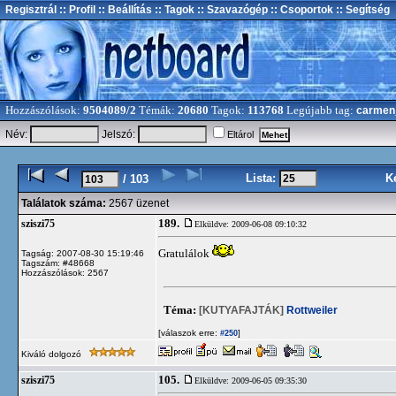
Regisztrál
:: Profil
:: Beállítás
:: Tagok
:: Szavazógép
:: Csoportok
:: Segítség
Hozzászólások:
9504089/2
Témák:
20680
Tagok:
113768
Legújabb tag:
carmen
Név:
Jelszó:
Eltárol
Lista:
K
/ 103
Találatok száma:
2567 üzenet
189.
sziszi75
Elküldve: 2009-06-08 09:10:32
Gratulálok
Tagság: 2007-08-30 15:19:46
Tagszám: #48668
Hozzászólások: 2567
Téma:
[KUTYAFAJTÁK]
Rottweiler
[válaszok erre:
]
#250
Kiváló dolgozó
105.
sziszi75
Elküldve: 2009-06-05 09:35:30