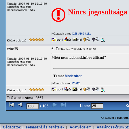
Tagság: 2007-08-30 15:19:46
Tagszám: #48668
Nincs jogosultsága
Hozzászólások: 2567
[válaszok erre:
]
#158
#160
#161
Kiváló dolgozó
6.
sziszi75
Elküldve: 2009-04-03 11:03:18
Miért nem tudom skin1-re állítani?
Tagság: 2007-08-30 15:19:46
Tagszám: #48668
Hozzászólások: 2567
Téma:
Moderátor
[válaszok erre:
]
#7
#11
Kiváló dolgozó
Találatok száma:
2567
Lista:
K
/ 103
Az oldal
0.01699995
Cégadatok
|
Felhasználási feltételek
|
Adatvédelem
|
Általános Fórum Sz