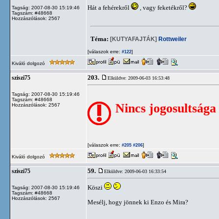
Hát a fehérekről
, vagy feketékről?
Tagság: 2007-08-30 15:19:46
Tagszám: #48668
Hozzászólások: 2567
Téma:
[KUTYAFAJTÁK]
Rottweiler
[válaszok erre:
]
#122
Kiváló dolgozó
203.
sziszi75
Elküldve: 2009-06-03 16:53:48
Tagság: 2007-08-30 15:19:46
Tagszám: #48668
Nincs jogosultsága
Hozzászólások: 2567
[válaszok erre:
]
#205
#206
Kiváló dolgozó
59.
sziszi75
Elküldve: 2009-06-03 16:33:54
Köszi
Tagság: 2007-08-30 15:19:46
Tagszám: #48668
Hozzászólások: 2567
Mesélj, hogy jönnek ki Enzo és Mira?