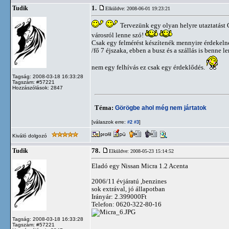
1.
Tudik
Elküldve: 2008-06-01 19:23:21
Tervezünk egy olyan helyre utaztatást G
városról lenne szó!
Csak egy felmérést készítenék mennyire érdekelne
/fő 7 éjszaka, ebben a busz és a szállás is benne 
nem egy felhívás ez csak egy érdeklődés.
Tagság: 2008-03-18 16:33:28
Tagszám: #57221
Hozzászólások: 2847
Téma:
Görögbe ahol még nem jártatok
[válaszok erre:
]
#2
#3
Kiváló dolgozó
78.
Tudik
Elküldve: 2008-05-23 15:14:52
Eladó egy Nissan Micra 1.2 Acenta
2006/11 évjáratú ,benzines
sok extrával, jó állapotban
Irányár: 2.399000Ft
Telefon: 0620-322-80-16
Tagság: 2008-03-18 16:33:28
Tagszám: #57221