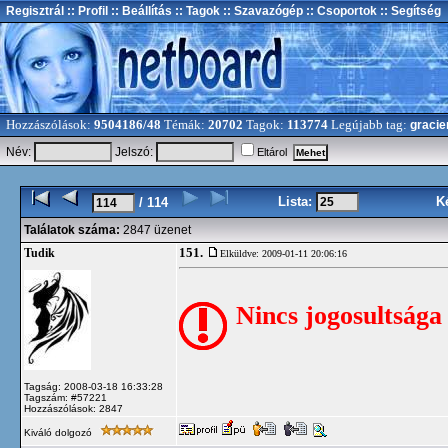
Regisztrál
:: Profil
:: Beállítás
:: Tagok
:: Szavazógép
:: Csoportok
:: Segítség
Hozzászólások:
9504186/48
Témák:
20702
Tagok:
113774
Legújabb tag:
gracie
Név:
Jelszó:
Eltárol
Lista:
K
/ 114
Találatok száma:
2847 üzenet
151.
Tudik
Elküldve: 2009-01-11 20:06:16
Nincs jogosultsága
Tagság: 2008-03-18 16:33:28
Tagszám: #57221
Hozzászólások: 2847
Kiváló dolgozó