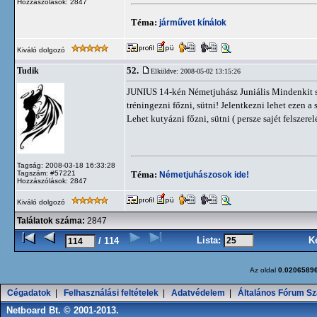
Hozzászólások: 2847
Téma:
járművet kínálok
Kiváló dolgozó
52.
Tudik
Elküldve: 2008-05-02 13:15:26
JUNIUS 14-kén Németjuhász Juniális Mindenkit sze
tréningezni főzni, sütni! Jelentkezni lehet ezen
Lehet kutyázni főzni, sütni ( persze sajét felszerel
Tagság: 2008-03-18 16:33:28
Tagszám: #57221
Téma:
Németjuhászosok ide!
Hozzászólások: 2847
Kiváló dolgozó
Találatok száma:
2847
Lista:
K
/ 114
Az oldal
0.0206589
Cégadatok
|
Felhasználási feltételek
|
Adatvédelem
|
Általános Fórum Sz
Netboard Bt. © 2001-2013.