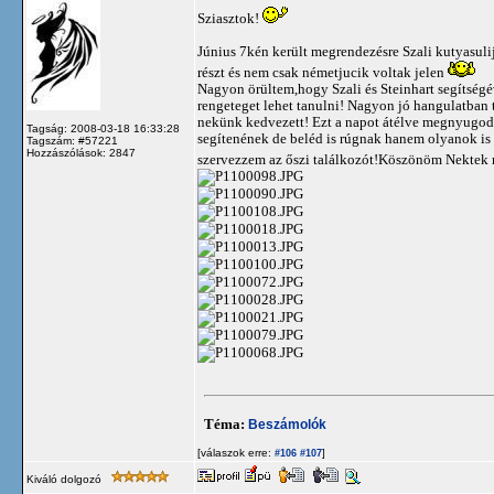
Sziasztok!
Június 7kén került megrendezésre Szali kutyasul
részt és nem csak németjucik voltak jelen
Nagyon örültem,hogy Szali és Steinhart segítség
rengeteget lehet tanulni! Nagyon jó hangulatban t
nekünk kedvezett! Ezt a napot átélve megnyugod
Tagság: 2008-03-18 16:33:28
segítenének de beléd is rúgnak hanem olyanok is
Tagszám: #57221
Hozzászólások: 2847
szervezzem az őszi találkozót!Köszönöm Nektek m
Téma:
Beszámolók
[válaszok erre:
]
#106
#107
Kiváló dolgozó