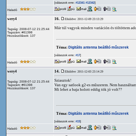
[válaszok erre:
]
#12341
#12342
Haladó
16.
wery4
Elküldve: 2011-12-09 23:13:29
Már túl vagyok minden variáción és töltöttem add
Tagság: 2008-07-12 21:25:44
Tagszám: #61398
Hozzászólások: 137
Téma:
Digitális antenna beállító műszerek
[válaszok erre:
]
#17
Haladó
14.
wery4
Elküldve: 2011-12-03 23:14:29
Sziasztok!
Tagság: 2008-07-12 21:25:44
Van egy satlook g2-es műszerem. Nem használtam m
Tagszám: #61398
Hozzászólások: 137
Mi lehet a baja holott eddig tök jó volt??
Téma:
Digitális antenna beállító műszerek
[válaszok erre:
]
#15
Haladó