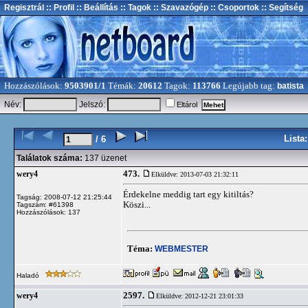
Regisztrál
:: Profil
:: Beállítás
:: Tagok
:: Szavazógép
:: Csoportok
:: Segítség
Hozzászólások:
9503901/1
Témák:
20612
Tagok:
113766
Legújabb tag:
batista
Név:
Jelszó:
Eltárol
Lista
/ 6
Találatok száma:
137 üzenet
473.
wery4
Elküldve: 2013-07-03 21:32:11
Érdekelne meddig tart egy kitiltás?
Tagság: 2008-07-12 21:25:44
Köszi...
Tagszám: #61398
Hozzászólások: 137
Téma:
WEBMESTER
Haladó
2597.
wery4
Elküldve: 2012-12-21 23:01:33