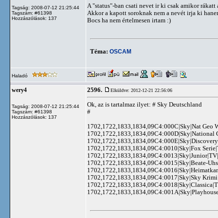
A "status"-ban csati nevet ir ki csak amikor rákatt
Tagság: 2008-07-12 21:25:44
Akkor a kapott soroknak nem a nevét irja ki hanem
Tagszám: #61398
Hozzászólások: 137
Bocs ha nem értelmesen irtam :)
Téma:
OSCAM
Haladó
2596.
wery4
Elküldve: 2012-12-21 22:56:06
Ok, az is tartalmaz ilyet: # Sky Deutschland
Tagság: 2008-07-12 21:25:44
#
Tagszám: #61398
Hozzászólások: 137
1702,1722,1833,1834,09C4:000C|Sky|Nat Geo W
1702,1722,1833,1834,09C4:000D|Sky|National 
1702,1722,1833,1834,09C4:000E|Sky|Discovery
1702,1722,1833,1834,09C4:0010|Sky|Fox Serie|
1702,1722,1833,1834,09C4:0013|Sky|Junior|TV
1702,1722,1833,1834,09C4:0015|Sky|Beate-Uhs
1702,1722,1833,1834,09C4:0016|Sky|Heimatkan
1702,1722,1833,1834,09C4:0017|Sky|Sky Krimi
1702,1722,1833,1834,09C4:0018|Sky|Classica|T
1702,1722,1833,1834,09C4:001A|Sky|Playhouse