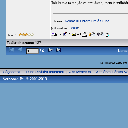
Találtam a neten ,de valami ősrégi, nem is működ
Téma:
AZbox HD Premium és Elite
[válaszok erre:
]
#6882
Haladó
Találatok száma:
137
Lista
/ 6
Az oldal
0.02283406
Cégadatok
|
Felhasználási feltételek
|
Adatvédelem
|
Általános Fórum Sz
Netboard Bt. © 2001-2013.