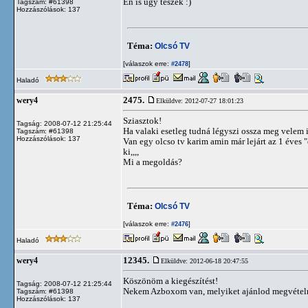
Én is úgy teszek :)
Tagszám: #61398
Hozzászólások: 137
Téma:
Olcsó TV
[válaszok erre:
]
#2478
Haladó
2475.
wery4
Elküldve: 2012-07-27 18:01:23
Sziasztok!
Tagság: 2008-07-12 21:25:44
Ha valaki esetleg tudná légyszi ossza meg velem is
Tagszám: #61398
Hozzászólások: 137
Van egy olcso tv karim amin már lejárt az 1 éves "
ki,,,,
Mi a megoldás?
Téma:
Olcsó TV
[válaszok erre:
]
#2476
Haladó
12345.
wery4
Elküldve: 2012-06-18 20:47:55
Köszönöm a kiegészítést!
Tagság: 2008-07-12 21:25:44
Nekem Azboxom van, melyiket ajánlod megvétel
Tagszám: #61398
Hozzászólások: 137