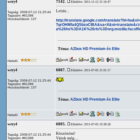
7142.
wery4
Elküldve: 2011-11-12 21:16:47
Leírás...
Tagság: 2008-07-12 21:25:44
Tagszám: #61398
Hozzászólások: 137
http://translate.google.com/translate?hl=hu
TqrOHMfa4QSbzoClBA&sa=X&oi=translate&
a%26hs%3DA1K%26rls%3Dorg.mozilla:hu:off
Téma:
AZbox HD Premium és Elite
Haladó
6887.
wery4
Elküldve: 2011-07-05 21:01:17
Tagság: 2008-07-12 21:25:44
Tagszám: #61398
Hozzászólások: 137
Téma:
AZbox HD Premium és Elite
Haladó
6885.
wery4
Elküldve: 2011-07-05 19:38:28
Köszönöm!
Tagság: 2008-07-12 21:25:44
Várok még....
Tagszám: #61398