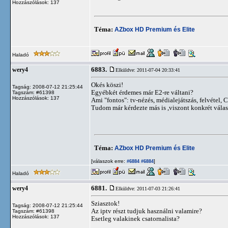
Hozzászólások: 137
Téma:
AZbox HD Premium és Elite
Haladó
6883.
wery4
Elküldve: 2011-07-04 20:33:41
Okés köszi!
Tagság: 2008-07-12 21:25:44
Egyébkét érdemes már E2-re váltani?
Tagszám: #61398
Hozzászólások: 137
Ami "fontos": tv-nézés, médialejátszás, felvétel, CS
Tudom már kérdezte más is ,viszont konkrét vála
Téma:
AZbox HD Premium és Elite
[válaszok erre:
]
#6884
#6884
Haladó
6881.
wery4
Elküldve: 2011-07-03 21:26:41
Sziasztok!
Tagság: 2008-07-12 21:25:44
Az iptv részt tudjuk használni valamire?
Tagszám: #61398
Hozzászólások: 137
Esetleg valakinek csatornalista?