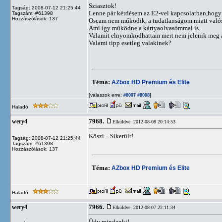
Sziasztok!
Tagság: 2008-07-12 21:25:44
Lenne pár kérdésem az E2-vel kapcsolatban,hogy 
Tagszám: #61398
Hozzászólások: 137
Oscam nem működik, a tudatlanságom miatt valósz
Ami így működne a kártyaolvasómmal is.
Valamit elnyomkodhattam mert nem jelenik meg a ke
Valami tipp esetleg valakinek?
Téma:
AZbox HD Premium és Elite
[válaszok erre:
]
#8007
#8008
Haladó
7968.
wery4
Elküldve: 2012-08-08 20:14:53
Köszi... Sikerült!
Tagság: 2008-07-12 21:25:44
Tagszám: #61398
Hozzászólások: 137
Téma:
AZbox HD Premium és Elite
Haladó
7966.
wery4
Elküldve: 2012-08-07 22:11:34
Üdv mindenki!