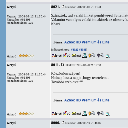
8021.
wery4
Elküldve: 2012-09-01 21:13:41
Sziasztok, tud valaki linket pendrive-rol futtatha
Tagság: 2008-07-12 21:25:44
Valamint van olyas valaki itt, akinek az olcsotv
Tagszám: #61398
Hozzászólások: 137
Köszi.....
Téma:
AZbox HD Premium és Elite
[válaszok erre:
]
#8022
#8038
Haladó
8011.
wery4
Elküldve: 2012-08-20 21:19:53
Köszönöm szépen!
Tagság: 2008-07-12 21:25:44
Holnap lesz a napja ,hogy tesztelem...
Tagszám: #61398
Hozzászólások: 137
További szép estét!!!
Téma:
AZbox HD Premium és Elite
Haladó
8006.
wery4
Elküldve: 2012-08-19 21:46:07