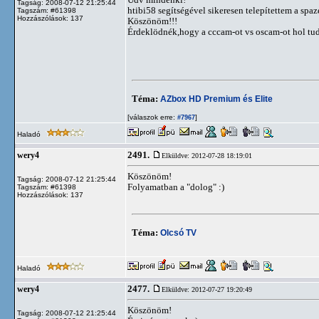
Tagság: 2008-07-12 21:25:44
htibi58 segítségével sikeresen telepítettem a spaz
Tagszám: #61398
Hozzászólások: 137
Köszönöm!!!
Érdeklödnék,hogy a cccam-ot vs oscam-ot hol tudo
Téma:
AZbox HD Premium és Elite
[válaszok erre:
]
#7967
Haladó
2491.
wery4
Elküldve: 2012-07-28 18:19:01
Köszönöm!
Tagság: 2008-07-12 21:25:44
Folyamatban a "dolog" :)
Tagszám: #61398
Hozzászólások: 137
Téma:
Olcsó TV
Haladó
2477.
wery4
Elküldve: 2012-07-27 19:20:49
Köszönöm!
Tagság: 2008-07-12 21:25:44