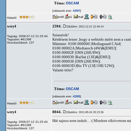
Téma:
OSCAM
[válaszok erre:
]
#2597
Haladó
2594.
wery4
Elküldve: 2012-12-21 22:44:14
Sziasztok!
Tagság: 2008-07-12 21:25:44
Kérdésem lenne ,hogy a webinfo miért nem a csati 
Tagszám: #61398
Hozzászólások: 137
Mármint: 0100:000000 |Mediaguard CAid|
0100:00002A |Mediatech (4W)&[EMU]|
0100:00002F |OSN (26E/8W)|
0100:000030 |RaiSat (13E)&[EMU]|
0100:000036 |OSN (26E/8W)|
0100:00003D |Bis TV (13E/19E/12W)|
Valami ötlet?
Téma:
OSCAM
[válaszok erre:
]
#2595
Haladó
8044.
wery4
Elküldve: 2012-09-24 20:23:36
Hát sajnos nem indult... :( Mindent elkövettem má
Tagság: 2008-07-12 21:25:44
Tagszám: #61398
Hozzászólások: 137