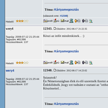
Téma:
Kártyamegosztás
[válaszok erre:
]
#12348
Haladó
12343.
wery4
Elküldve: 2012-06-17 21:22:35
Köszi az infót mindenkinek... :)
Tagság: 2008-07-12 21:25:44
Tagszám: #61398
Hozzászólások: 137
Téma:
Kártyamegosztás
Haladó
12340.
wery4
Elküldve: 2012-06-17 14:23:02
Sziasztok!
Tagság: 2008-07-12 21:25:44
Én Németországban élek és elő szeretnék fizetni
Tagszám: #61398
Hozzászólások: 137
Érdeklődnék ,hogy ezt tudnám e osztani az "otth
Köszönettel...
Téma:
Kártyamegosztás