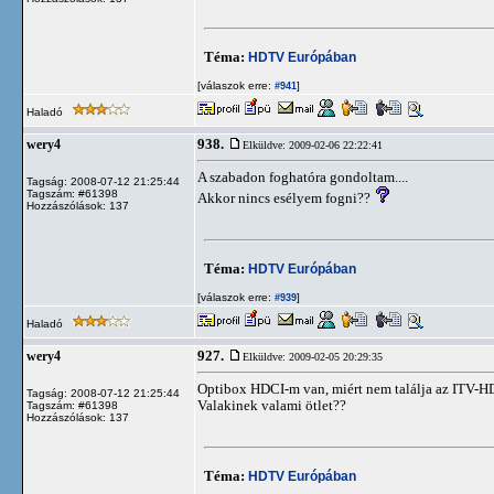
Téma:
HDTV Európában
[válaszok erre:
]
#941
Haladó
938.
wery4
Elküldve: 2009-02-06 22:22:41
A szabadon foghatóra gondoltam....
Tagság: 2008-07-12 21:25:44
Tagszám: #61398
Akkor nincs esélyem fogni??
Hozzászólások: 137
Téma:
HDTV Európában
[válaszok erre:
]
#939
Haladó
927.
wery4
Elküldve: 2009-02-05 20:29:35
Optibox HDCI-m van, miért nem találja az ITV-H
Tagság: 2008-07-12 21:25:44
Valakinek valami ötlet??
Tagszám: #61398
Hozzászólások: 137
Téma:
HDTV Európában