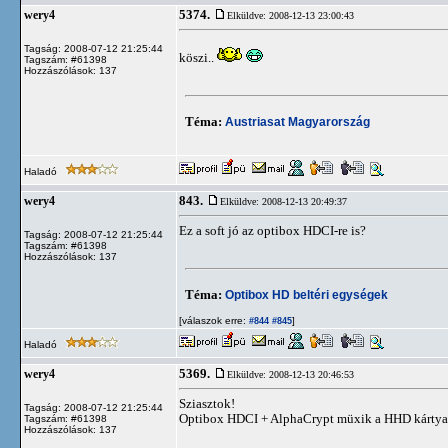
5374.
wery4
Elküldve: 2008-12-13 23:00:43
Tagság: 2008-07-12 21:25:44
köszi..
Tagszám: #61398
Hozzászólások: 137
Téma:
Austriasat Magyarország
Haladó
843.
wery4
Elküldve: 2008-12-13 20:49:37
Ez a soft jó az optibox HDCI-re is?
Tagság: 2008-07-12 21:25:44
Tagszám: #61398
Hozzászólások: 137
Téma:
Optibox HD beltéri egységek
[válaszok erre:
]
#844
#845
Haladó
5369.
wery4
Elküldve: 2008-12-13 20:46:53
Sziasztok!
Tagság: 2008-07-12 21:25:44
Optibox HDCI + AlphaCrypt müxik a HHD kártya
Tagszám: #61398
Hozzászólások: 137