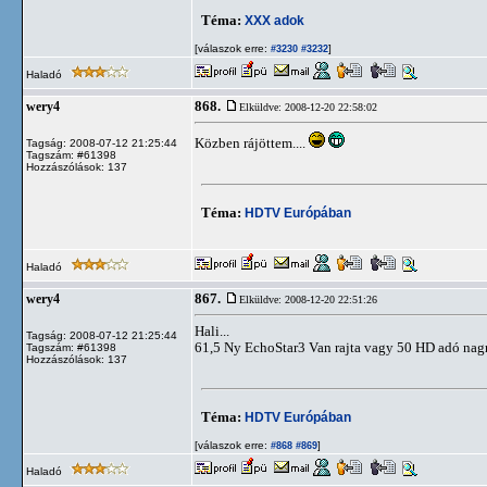
Téma:
XXX adok
[válaszok erre:
]
#3230
#3232
Haladó
868.
wery4
Elküldve: 2008-12-20 22:58:02
Közben rájöttem....
Tagság: 2008-07-12 21:25:44
Tagszám: #61398
Hozzászólások: 137
Téma:
HDTV Európában
Haladó
867.
wery4
Elküldve: 2008-12-20 22:51:26
Hali...
Tagság: 2008-07-12 21:25:44
61,5 Ny EchoStar3 Van rajta vagy 50 HD adó nagra
Tagszám: #61398
Hozzászólások: 137
Téma:
HDTV Európában
[válaszok erre:
]
#868
#869
Haladó