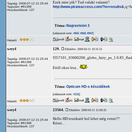
Ezek mire jók? Tud valaki valamit?
Tagság: 2008-07-12 21:25:44
http://www.pirateaccess.com/?to=results&
;q=S
Tagszám: #61398
Hozzászólások: 137
Téma:
Nagravision 3
[válaszok erre:
]
#841
#842
#847
Haladó
129.
wery4
Elküldve: 2009-03-11 19:31:51
STi7101_03000200_globo_fairy_ps_1.0.85_flash
Tagság: 2008-07-12 21:25:44
Tagszám: #61398
Hozzászólások: 137
Ettől okos lesz...
Téma:
Opticum HD-s készülékek
[válaszok erre:
]
#131
Haladó
23564.
wery4
Elküldve: 2009-03-11 15:09:35
Hello HD tesztkarit hol lehet még venni??
Tagság: 2008-07-12 21:25:44
Köszi...
Tagszám: #61398
Hozzászólások: 137