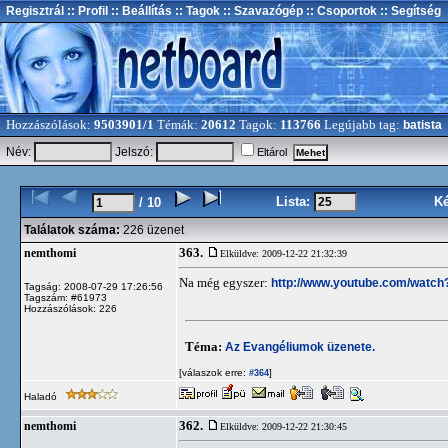
Regisztrál
:: Profil
:: Beállítás
:: Tagok
:: Szavazógép
:: Csoportok
:: Segítség
Hozzászólások:
9503901/1
Témák:
20612
Tagok:
113766
Legújabb tag:
batista
Név:
Jelszó:
Eltárol
Lista:
K
/ 10
Találatok száma:
226 üzenet
363.
nemthomi
Elküldve: 2009-12-22 21:32:39
Na még egyszer:
http://www.youtube.com/watc
Tagság: 2008-07-29 17:26:56
Tagszám: #61973
Hozzászólások: 226
Téma:
Az Evangéliumok üzenete.
[válaszok erre:
]
#364
Haladó
362.
nemthomi
Elküldve: 2009-12-22 21:30:45