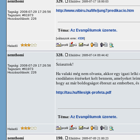
329.
nemthomi
Elküldve: 2009-07-17 18:00:03
http://www.nibiru.hu/life/jung7predikacio.htm
Tagság: 2008-07-29 17:26:56
Tagszám: #61973
Hozzászólások: 226
Téma:
Az Evangéliumok üzenete.
[válaszok erre:
]
#330
Haladó
328.
nemthomi
Elküldve: 2009-07-14 09:44:42
Sziasztok!
Tagság: 2008-07-29 17:26:56
Tagszám: #61973
Hozzászólások: 226
Ha valaki még nem olvasta, akkor egy igazi lelki 
csodálatos érzéseket kelt bennem, amelyeket leírn
hogy az már boldogságot ébreszt az emberben, és 
http://tau.hu/files/gk-profeta.pdf
Téma:
Az Evangéliumok üzenete.
Haladó
190.
nemthomi
Elküldve: 2009-07-09 21:00:23