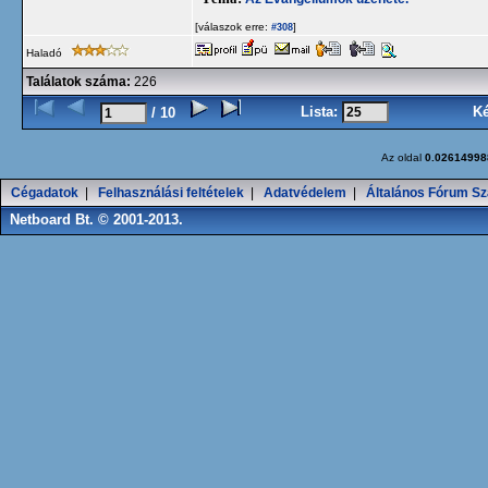
[válaszok erre:
]
#308
Haladó
Találatok száma:
226
Lista:
K
/ 10
Az oldal
0.02614998
Cégadatok
|
Felhasználási feltételek
|
Adatvédelem
|
Általános Fórum Sz
Netboard Bt. © 2001-2013.