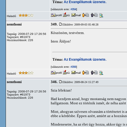
Téma:
Az Evangéliumok üzenete.
[válaszok erre:
]
#354
Haladó
349.
nemthomi
Elküldve: 2009-09-03 05:48:28
Köszönöm, testvérem.
Tagság: 2008-07-29 17:26:56
Tagszám: #61973
Hozzászólások: 226
Isten Áldjon!
Téma:
Az Evangéliumok üzenete.
[válaszok erre:
]
#350
Haladó
346.
nemthomi
Elküldve: 2009-08-24 15:27:49
Szia lélektan!
Tagság: 2008-07-29 17:26:56
Tagszám: #61973
Hozzászólások: 226
Had kezdjem azzal, hogy mostanság nem nagyon fór
hallgatnom. Most ez történik ismét, de néha azért
Mint, ahogyan szívesen olvasnám a történetet is 
ebbe a kérdésbe. Éppen azért, amiért az a hozzászó
Mindenesetre, ha az élet úgy hozza, akkor úgy i