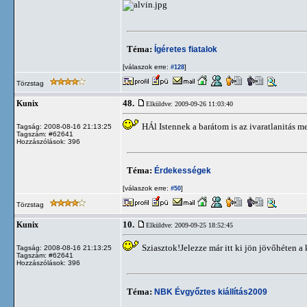
Téma:
Ígéretes fiatalok
[válaszok erre:
]
#128
Törzstag
48.
Kunix
Elküldve: 2009-09-26 11:03:40
HÁl Istennek a barátom is az ivaratlanitás me
Tagság: 2008-08-16 21:13:25
Tagszám: #62641
Hozzászólások: 396
Téma:
Érdekességek
[válaszok erre:
]
#50
Törzstag
10.
Kunix
Elküldve: 2009-09-25 18:52:45
Sziasztok!Jelezze már itt ki jön jövőhéten a
Tagság: 2008-08-16 21:13:25
Tagszám: #62641
Hozzászólások: 396
Téma:
NBK Évgyőztes kiállítás2009