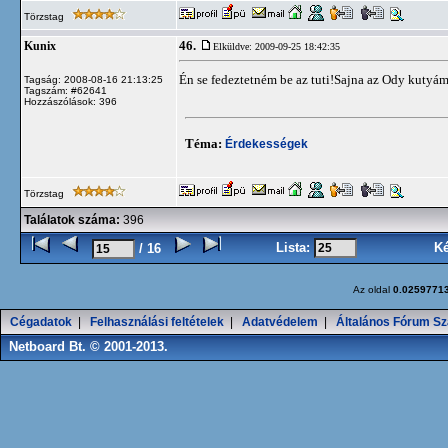
Törzstag
46.
Kunix
Elküldve: 2009-09-25 18:42:35
Én se fedeztetném be az tuti!Sajna az Ody kutyám is
Tagság: 2008-08-16 21:13:25
Tagszám: #62641
Hozzászólások: 396
Téma:
Érdekességek
Törzstag
Találatok száma:
396
Lista:
K
/ 16
Az oldal
0.0259771
Cégadatok
|
Felhasználási feltételek
|
Adatvédelem
|
Általános Fórum Sz
Netboard Bt. © 2001-2013.