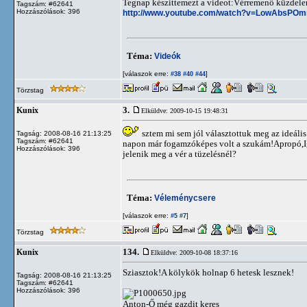
Tegnap készittemezt a videot:Vérremenő küzdel
Tagszám: #62641
Hozzászólások: 396
http://www.youtube.com/watch?v=LowAbsPOm
Téma:
Videók
[válaszok erre:
]
#38
#40
#44
Törzstag
3.
Kunix
Elküldve: 2009-10-15 19:48:31
sztem mi sem jól választottuk meg az ideális 
Tagság: 2008-08-16 21:13:25
Tagszám: #62641
napon már fogamzóképes volt a szukám!Apropó,Iga
Hozzászólások: 396
jelenik meg a vér a tüzelésnél?
Téma:
Véleménycsere
[válaszok erre:
]
#5
#7
Törzstag
134.
Kunix
Elküldve: 2009-10-08 18:37:16
Sziasztok!A kölykök holnap 6 hetesk lesznek!
Tagság: 2008-08-16 21:13:25
Tagszám: #62641
Hozzászólások: 396
Anton-Ő még gazdit keres