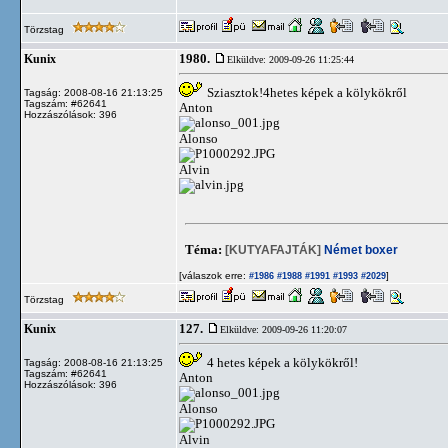
Törzstag
1980.
Kunix
Elküldve: 2009-09-26 11:25:44
Sziasztok!4hetes képek a kölykökről
Tagság: 2008-08-16 21:13:25
Tagszám: #62641
Anton
Hozzászólások: 396
Alonso
Alvin
Téma:
[KUTYAFAJTÁK]
Német boxer
[válaszok erre:
]
#1986
#1988
#1991
#1993
#2029
Törzstag
127.
Kunix
Elküldve: 2009-09-26 11:20:07
4 hetes képek a kölykökről!
Tagság: 2008-08-16 21:13:25
Tagszám: #62641
Anton
Hozzászólások: 396
Alonso
Alvin