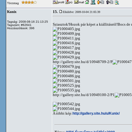
Törzstag
15.
Kunix
Elküldve: 2009-10-04 21:05:39
Tagság: 2008-08-16 21:13:25
Sziasztok!Hozok pár képet a kiállitásról!Bocs de
Tagszám: #62641
Hozzászólások: 396
http://gallery.site.hu/d/10948709-2/P
http://gallery.site.hu/d/10949100-2/P1
A többi kép:
http://gallery.site.hu/u/Kunix/