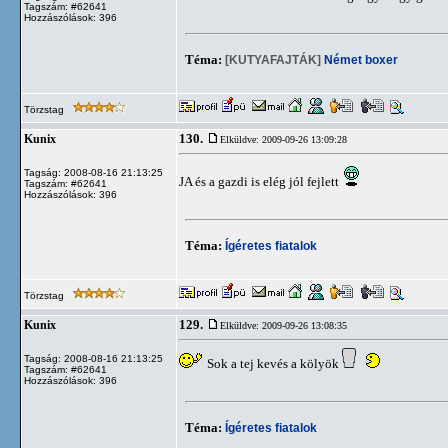
Tagszám: #62641
Hozzászólások: 396
Téma:
[KUTYAFAJTÁK]
Német boxer
Törzstag
130.
Kunix
Elküldve: 2009-09-26 13:09:28
Tagság: 2008-08-16 21:13:25
JA és a gazdi is elég jól fejlett
Tagszám: #62641
Hozzászólások: 396
Téma:
Ígéretes fiatalok
Törzstag
129.
Kunix
Elküldve: 2009-09-26 13:08:35
Tagság: 2008-08-16 21:13:25
Sok a tej kevés a kölyök
Tagszám: #62641
Hozzászólások: 396
Téma:
Ígéretes fiatalok