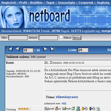
Regisztrál
:: Profil
:: Beállítás
:: Tagok
:: Szavazógép
:: Csoportok
:: Segítség
Hozzászólások:
9504172/34
Témák:
20700
Tagok:
113773
Legújabb tag:
morga
Név:
Jelszó:
Eltárol
Lista:
K
/ 16
Találatok száma:
396 üzenet
21.
Kunix
Elküldve: 2009-10-28 13:41:02
Én a kölyköknek Pro Plan lazacost adok sztem nag
Tagság: 2008-08-16 21:13:25
A nagynak most Dog Chow Activot adok ha vemhes 
Tagszám: #62641
Hozzászólások: 396
Az A.C.C sztem is jó próbáltam már főleg az akti
Sokan ajánlották Nekem kölyköknek a Susá-t mé
Téma:
Véleménycsere
[válaszok erre:
]
#22
Törzstag