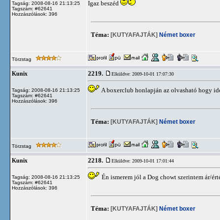
Igaz beszéd
Tagság: 2008-08-16 21:13:25
Tagszám: #62641
Hozzászólások: 396
Téma:
[KUTYAFAJTÁK]
Német boxer
Törzstag
2219.
Kunix
Elküldve: 2009-10-01 17:07:30
A boxerclub honlapján az olvasható hogy i
Tagság: 2008-08-16 21:13:25
Tagszám: #62641
Hozzászólások: 396
Téma:
[KUTYAFAJTÁK]
Német boxer
Törzstag
2218.
Kunix
Elküldve: 2009-10-01 17:01:44
Én ismerem jól a Dog chowt szerintem ár/ért
Tagság: 2008-08-16 21:13:25
Tagszám: #62641
Hozzászólások: 396
Téma:
[KUTYAFAJTÁK]
Német boxer