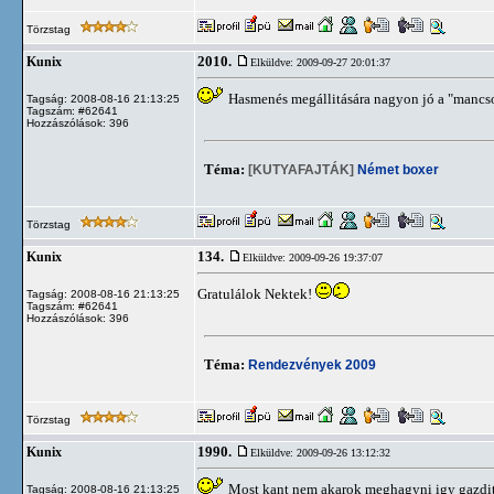
Törzstag
2010.
Kunix
Elküldve: 2009-09-27 20:01:37
Hasmenés megállitására nagyon jó a "mancsos"
Tagság: 2008-08-16 21:13:25
Tagszám: #62641
Hozzászólások: 396
Téma:
[KUTYAFAJTÁK]
Német boxer
Törzstag
134.
Kunix
Elküldve: 2009-09-26 19:37:07
Gratulálok Nektek!
Tagság: 2008-08-16 21:13:25
Tagszám: #62641
Hozzászólások: 396
Téma:
Rendezvények 2009
Törzstag
1990.
Kunix
Elküldve: 2009-09-26 13:12:32
Most kant nem akarok meghagyni igy gazdit
Tagság: 2008-08-16 21:13:25