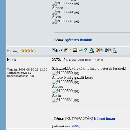
Alonso
Alvin
Téma:
Ígéretes fiatalok
Törzstag
2372.
Kunix
Elküldve: 2009-10-08 18:33:00
Sziasztok!A kölykök holnap 6 hetesek lesznek!
Tagság: 2008-08-16 21:13:25
Tagszám: #62641
Hozzászólások: 396
Anton- ő még gazdit keres
Alonso
Alvin
Téma:
[KUTYAFAJTÁK]
Német boxer
[válaszok erre:
]
#2377