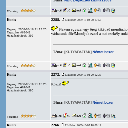
Téma:
NBK Évgyőztes kiállítás2009
Törzstag
2288.
Kunix
Elküldve: 2009-10-03 20:17:57
Nekem egyszer egy öreg kiképző mondta,hog 
Tagság: 2008-08-16 21:13:25
Tagszám: #62641
várhatunk tőle!Mondjuk ezzel a mai csekély tudá
Hozzászólások: 396
Téma:
[KUTYAFAJTÁK]
Német boxer
Törzstag
2272.
Kunix
Elküldve: 2009-10-02 20:12:26
Köszi!
Tagság: 2008-08-16 21:13:25
Tagszám: #62641
Hozzászólások: 396
Téma:
[KUTYAFAJTÁK]
Német boxer
Törzstag
2266.
Kunix
Elküldve: 2009-10-02 18:00:12