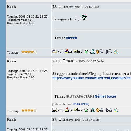
78.
Kunix
Elküldve: 2009-10-20 15:03:58
Tagság: 2008-08-16 21:13:25
Ez nagyon király!
Tagszám: #62641
Hozzászólások: 396
Téma:
Viccek
Törzstag
2502.
Kunix
Elküldve: 2009-10-18 07:34:04
Tagság: 2008-08-16 21:13:25
Jóreggelt mindenkinek!Teganp készitettem ezt a
Tagszám: #62641
Hozzászólások: 396
http://www.youtube.com/watch?v=LowAbsPOm
Téma:
[KUTYAFAJTÁK]
Német boxer
[válaszok erre:
]
#2504
#2510
Törzstag
37.
Kunix
Elküldve: 2009-10-18 07:31:26
Tagság: 2008-08-16 21:13:25