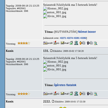
Sziasztok!A kölykök ma 5 hetesek lettek!
Tagság: 2008-08-16 21:13:25
Tagszám: #62641
Hozzászólások: 396
Téma:
[KUTYAFAJTÁK]
Német boxer
[válaszok erre:
]
#2271
#2274
#2281
#2282
Törzstag
131.
Kunix
Elküldve: 2009-10-02 17:58:20
Sziasztok!A kölykök ma 5 hetesek lettek!
Tagság: 2008-08-16 21:13:25
Tagszám: #62641
Hozzászólások: 396
Téma:
Ígéretes fiatalok
Törzstag
2222.
Kunix
Elküldve: 2009-10-01 17:53:30