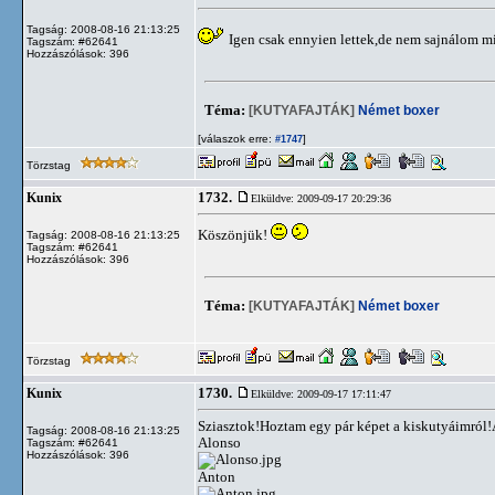
Tagság: 2008-08-16 21:13:25
Igen csak ennyien lettek,de nem sajnálom mi
Tagszám: #62641
Hozzászólások: 396
Téma:
[KUTYAFAJTÁK]
Német boxer
[válaszok erre:
]
#1747
Törzstag
1732.
Kunix
Elküldve: 2009-09-17 20:29:36
Köszönjük!
Tagság: 2008-08-16 21:13:25
Tagszám: #62641
Hozzászólások: 396
Téma:
[KUTYAFAJTÁK]
Német boxer
Törzstag
1730.
Kunix
Elküldve: 2009-09-17 17:11:47
Sziasztok!Hoztam egy pár képet a kiskutyáimról
Tagság: 2008-08-16 21:13:25
Alonso
Tagszám: #62641
Hozzászólások: 396
Anton