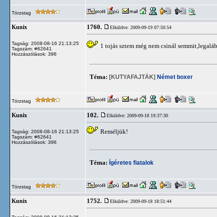
Törzstag
1760.
Kunix
Elküldve: 2009-09-19 07:50:54
Tagság: 2008-08-16 21:13:25
1 tojás sztem még nem csinál semmit,legaláb
Tagszám: #62641
Hozzászólások: 396
Téma:
[KUTYAFAJTÁK]
Német boxer
Törzstag
102.
Kunix
Elküldve: 2009-09-18 19:37:30
Reméljük!
Tagság: 2008-08-16 21:13:25
Tagszám: #62641
Hozzászólások: 396
Téma:
Ígéretes fiatalok
Törzstag
1752.
Kunix
Elküldve: 2009-09-18 18:51:44