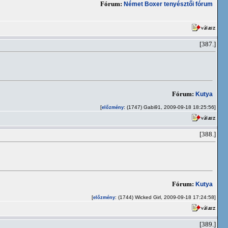
Fórum:
Német Boxer tenyésztői fórum
[387.]
Fórum:
Kutya
[
: (1747) Gabi91, 2009-09-18 18:25:56]
előzmény
[388.]
Fórum:
Kutya
[
: (1744) Wicked Girl, 2009-09-18 17:24:58]
előzmény
[389.]