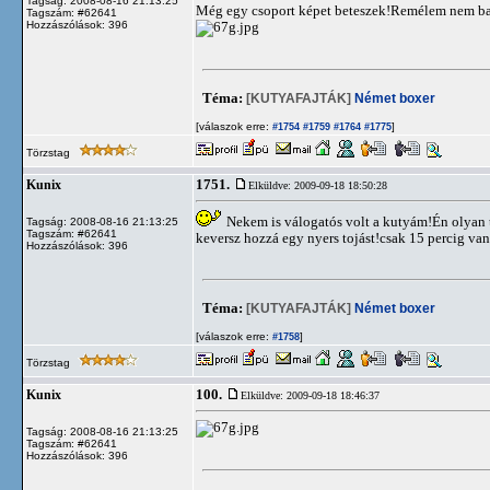
Tagság: 2008-08-16 21:13:25
Még egy csoport képet beteszek!Remélem nem b
Tagszám: #62641
Hozzászólások: 396
Téma:
[KUTYAFAJTÁK]
Német boxer
[válaszok erre:
]
#1754
#1759
#1764
#1775
Törzstag
1751.
Kunix
Elküldve: 2009-09-18 18:50:28
Nekem is válogatós volt a kutyám!Én olyan t
Tagság: 2008-08-16 21:13:25
Tagszám: #62641
keversz hozzá egy nyers tojást!csak 15 percig van 
Hozzászólások: 396
Téma:
[KUTYAFAJTÁK]
Német boxer
[válaszok erre:
]
#1758
Törzstag
100.
Kunix
Elküldve: 2009-09-18 18:46:37
Tagság: 2008-08-16 21:13:25
Tagszám: #62641
Hozzászólások: 396