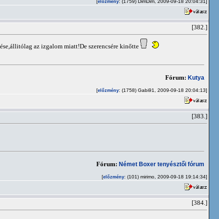
[
: (1759) DimDim, 2009-09-18 20:04:31]
előzmény
[382.]
se,állitólag az izgalom miatt!De szerencsére kinőtte
Fórum:
Kutya
[
: (1758) Gabi91, 2009-09-18 20:04:13]
előzmény
[383.]
Fórum:
Német Boxer tenyésztői fórum
[
: (101) mirimo, 2009-09-18 19:14:34]
előzmény
[384.]