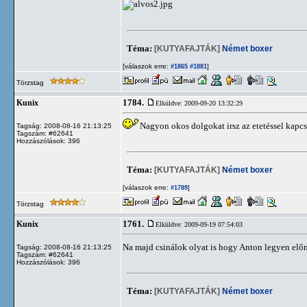
Téma:
[KUTYAFAJTÁK]
Német boxer
[válaszok erre:
]
#1865
#1881
Törzstag
1784.
Kunix
Elküldve: 2009-09-20 13:32:29
Nagyon okos dolgokat irsz az etetéssel kapcs
Tagság: 2008-08-16 21:13:25
Tagszám: #62641
Hozzászólások: 396
Téma:
[KUTYAFAJTÁK]
Német boxer
[válaszok erre:
]
#1789
Törzstag
1761.
Kunix
Elküldve: 2009-09-19 07:54:03
Na majd csinálok olyat is hogy Anton legyen elő
Tagság: 2008-08-16 21:13:25
Tagszám: #62641
Hozzászólások: 396
Téma:
[KUTYAFAJTÁK]
Német boxer