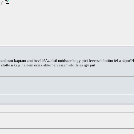
aj?
anácsot kaptam ami bevált!Az első módszer hogy pici levessel öntöm fel a tápot!H
elötte a kaja ha nem eszik akkor elveszem elölle és igy járt!