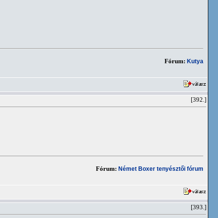
Fórum:
Kutya
[392.]
Fórum:
Német Boxer tenyésztői fórum
[393.]