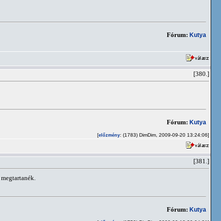
Fórum:
Kutya
[380.]
Fórum:
Kutya
[
: (1783) DimDim, 2009-09-20 13:24:06]
előzmény
[381.]
 megtartanék.
Fórum:
Kutya