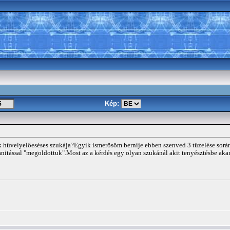
Kép:
k hüvelyelőeséses szukája?Egyik ismerösöm bernije ebben szenved 3 tüzelése sor
anitással "megoldottuk".Most az a kérdés egy olyan szukánál akit tenyésztésbe aka