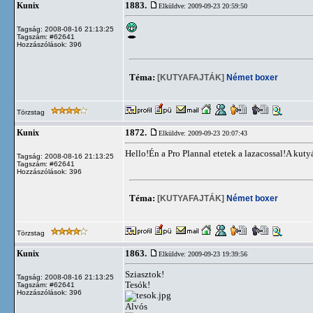
1883.
Kunix
Elküldve: 2009-09-23 20:59:50
Tagság: 2008-08-16 21:13:25
Tagszám: #62641
Hozzászólások: 396
Téma:
[KUTYAFAJTÁK]
Német boxer
Törzstag
1872.
Kunix
Elküldve: 2009-09-23 20:07:43
Hello!Én a Pro Plannal etetek a lazacossal!A kutyá
Tagság: 2008-08-16 21:13:25
Tagszám: #62641
Hozzászólások: 396
Téma:
[KUTYAFAJTÁK]
Német boxer
Törzstag
1863.
Kunix
Elküldve: 2009-09-23 19:39:56
Sziasztok!
Tagság: 2008-08-16 21:13:25
Tesók!
Tagszám: #62641
Hozzászólások: 396
Alvós