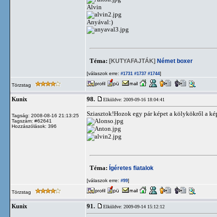
Alvin
Anyával:)
Téma:
[KUTYAFAJTÁK]
Német boxer
[válaszok erre:
]
#1731
#1737
#1744
Törzstag
98.
Kunix
Elküldve: 2009-09-16 18:04:41
Sziasztok!Hozok egy pár képet a kölykökről a k
Tagság: 2008-08-16 21:13:25
Tagszám: #62641
Hozzászólások: 396
Téma:
Ígéretes fiatalok
[válaszok erre:
]
#99
Törzstag
91.
Kunix
Elküldve: 2009-09-14 15:12:12