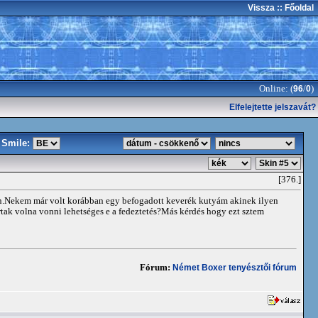
Vissza
:: Főoldal
Online: (
/
)
96
0
Elfelejtette jelszavát?
Smile:
[376.]
án.Nekem már volt korábban egy befogadott keverék kutyám akinek ilyen
rtak volna vonni lehetséges e a fedeztetés?Más kérdés hogy ezt sztem
Fórum:
Német Boxer tenyésztői fórum