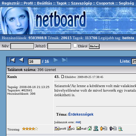
Regisztrál
:: Profil
:: Beállítás
:: Tagok
:: Szavazógép
:: Csoportok
:: Segítség
Hozzászólások:
9503908/8
Témák:
20615
Tagok:
113766
Legújabb tag:
batista
Név:
Jelszó:
Eltárol
Lista:
/ 16
Találatok száma:
396 üzenet
43.
Kunix
Elküldve: 2009-09-25 17:38:45
Sziasztok!Az lenne a kérdésem volt már valakine
Tagság: 2008-08-16 21:13:25
hüvelyelőesése volt de mivel keverék egy ivartal
Tagszám: #62641
Hozzászólások: 396
örökitheti is.
Téma:
Érdekességek
[válaszok erre:
]
#44
Törzstag