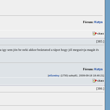
Fórum:
Kutya
[385.]
a igy sem jön be neki akkor beáztatod a tápot hogy jól megszivja magát és
Fórum:
Kutya
[
: (1750) szilvy81, 2009-09-18 18:46:21]
előzmény
[386.]