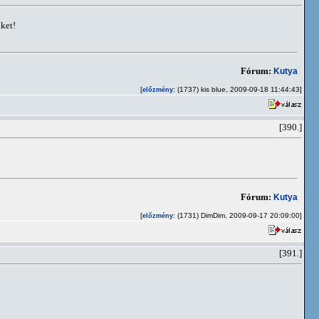
ket!
Fórum:
Kutya
[
: (1737) kis blue, 2009-09-18 11:44:43]
előzmény
[390.]
Fórum:
Kutya
[
: (1731) DimDim, 2009-09-17 20:09:00]
előzmény
[391.]