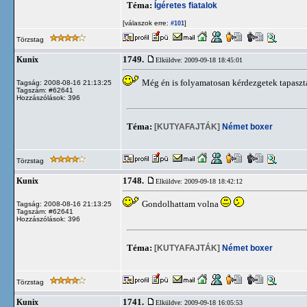
Téma:
Ígéretes fiatalok
[válaszok erre:
]
#101
Törzstag
1749.
Kunix
Elküldve: 2009-09-18 18:45:01
Még én is folyamatosan kérdezgetek tapasztal
Tagság: 2008-08-16 21:13:25
Tagszám: #62641
Hozzászólások: 396
Téma:
[KUTYAFAJTÁK]
Német boxer
Törzstag
1748.
Kunix
Elküldve: 2009-09-18 18:42:12
Gondolhattam volna
Tagság: 2008-08-16 21:13:25
Tagszám: #62641
Hozzászólások: 396
Téma:
[KUTYAFAJTÁK]
Német boxer
Törzstag
1741.
Kunix
Elküldve: 2009-09-18 16:05:53