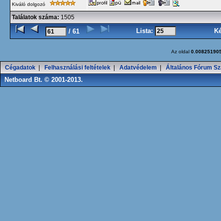
Kiváló dolgozó
Találatok száma:
1505
Lista:
K
/ 61
Az oldal
0.00825190
Cégadatok
|
Felhasználási feltételek
|
Adatvédelem
|
Általános Fórum Sz
Netboard Bt. © 2001-2013.