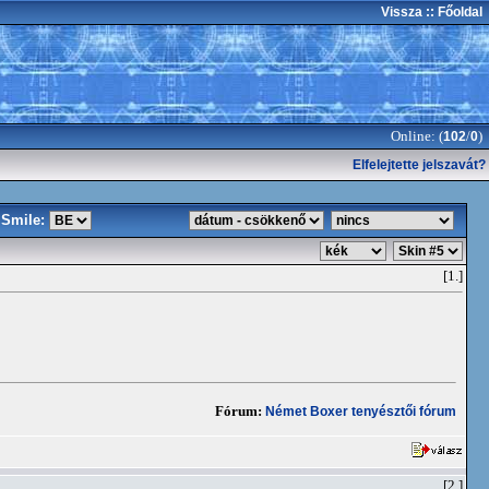
Vissza
:: Főoldal
Online: (
/
)
102
0
Elfelejtette jelszavát?
Smile:
[1.]
Fórum:
Német Boxer tenyésztői fórum
[2.]