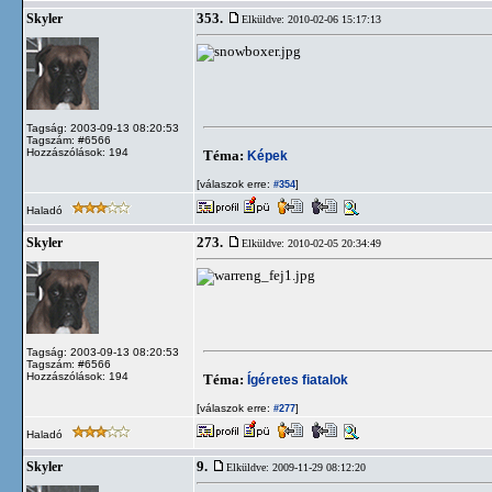
353.
Skyler
Elküldve: 2010-02-06 15:17:13
Tagság: 2003-09-13 08:20:53
Tagszám: #6566
Hozzászólások: 194
Téma:
Képek
[válaszok erre:
]
#354
Haladó
273.
Skyler
Elküldve: 2010-02-05 20:34:49
Tagság: 2003-09-13 08:20:53
Tagszám: #6566
Hozzászólások: 194
Téma:
Ígéretes fiatalok
[válaszok erre:
]
#277
Haladó
9.
Skyler
Elküldve: 2009-11-29 08:12:20