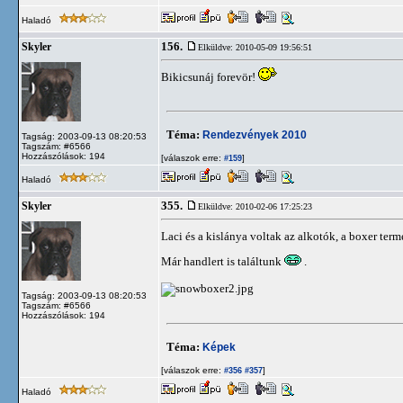
Haladó
156.
Skyler
Elküldve: 2010-05-09 19:56:51
Bikicsunáj forevör!
Téma:
Rendezvények 2010
Tagság: 2003-09-13 08:20:53
Tagszám: #6566
Hozzászólások: 194
[válaszok erre:
]
#159
Haladó
355.
Skyler
Elküldve: 2010-02-06 17:25:23
Laci és a kislánya voltak az alkotók, a boxer ter
Már handlert is találtunk
.
Tagság: 2003-09-13 08:20:53
Tagszám: #6566
Hozzászólások: 194
Téma:
Képek
[válaszok erre:
]
#356
#357
Haladó