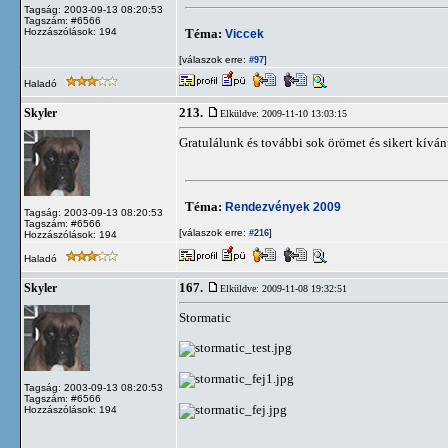
Tagság: 2003-09-13 08:20:53
Tagszám: #6566
Hozzászólások: 194
Téma:
Viccek
[válaszok erre:
]
#97
Haladó
213.
Skyler
Elküldve: 2009-11-10 13:03:15
Gratulálunk és további sok örömet és sikert kívá
Téma:
Rendezvények 2009
Tagság: 2003-09-13 08:20:53
Tagszám: #6566
[válaszok erre:
]
#216
Hozzászólások: 194
Haladó
167.
Skyler
Elküldve: 2009-11-08 19:32:51
Stormatic
Tagság: 2003-09-13 08:20:53
Tagszám: #6566
Hozzászólások: 194