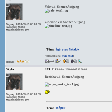
Yale v.d. SonnenAufgang
Zinedine v.d. SonnenAufgang
Tagság: 2003-09-13 08:20:53
Tagszám: #6566
Hozzászólások: 194
Téma:
Ígéretes fiatalok
[válaszok erre:
]
#610
#614
Haladó
633.
Skyler
Elküldve: 2010-08-07 13:20:05
Benisha v.d. SonnenAufgang
Tagság: 2003-09-13 08:20:53
Tagszám: #6566
Hozzászólások: 194
Téma:
Képek