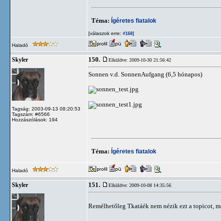
Téma:
Ígéretes fiatalok
[válaszok erre:
]
#168
Haladó
150.
Skyler
Elküldve: 2009-10-30 21:56:42
Sonnen v.d. SonnenAufgang (6,5 hónapos)
Tagság: 2003-09-13 08:20:53
Tagszám: #6566
Hozzászólások: 194
Téma:
Ígéretes fiatalok
Haladó
151.
Skyler
Elküldve: 2009-10-08 14:35:56
Remélhetőleg Tkatáék nem nézik ezt a topicot, m