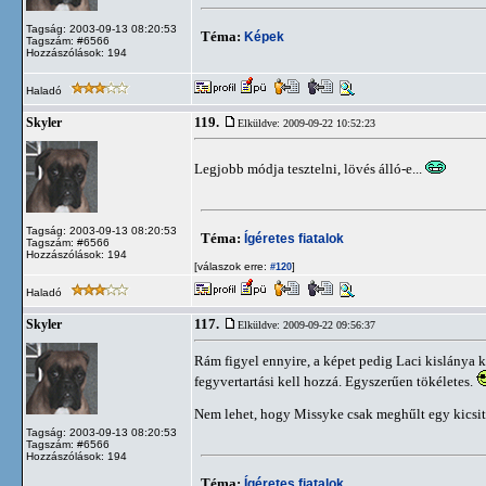
Tagság: 2003-09-13 08:20:53
Téma:
Képek
Tagszám: #6566
Hozzászólások: 194
Haladó
119.
Skyler
Elküldve: 2009-09-22 10:52:23
Legjobb módja tesztelni, lövés álló-e...
Tagság: 2003-09-13 08:20:53
Téma:
Ígéretes fiatalok
Tagszám: #6566
Hozzászólások: 194
[válaszok erre:
]
#120
Haladó
117.
Skyler
Elküldve: 2009-09-22 09:56:37
Rám figyel ennyire, a képet pedig Laci kislánya ké
fegyvertartási kell hozzá. Egyszerűen tökéletes.
Nem lehet, hogy Missyke csak meghűlt egy kicsit, 
Tagság: 2003-09-13 08:20:53
Tagszám: #6566
Hozzászólások: 194
Téma:
Ígéretes fiatalok