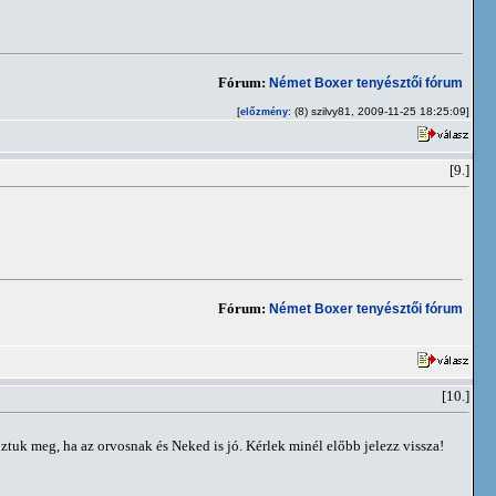
Fórum:
Német Boxer tenyésztői fórum
[
: (8) szilvy81, 2009-11-25 18:25:09]
előzmény
[9.]
Fórum:
Német Boxer tenyésztői fórum
[10.]
ztuk meg, ha az orvosnak és Neked is jó. Kérlek minél előbb jelezz vissza!