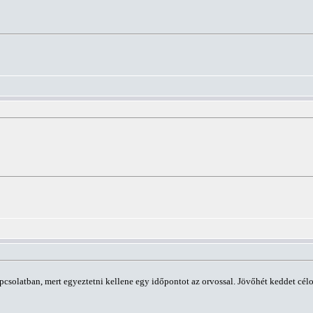
apcsolatban, mert egyeztetni kellene egy időpontot az orvossal. Jövőhét keddet célo