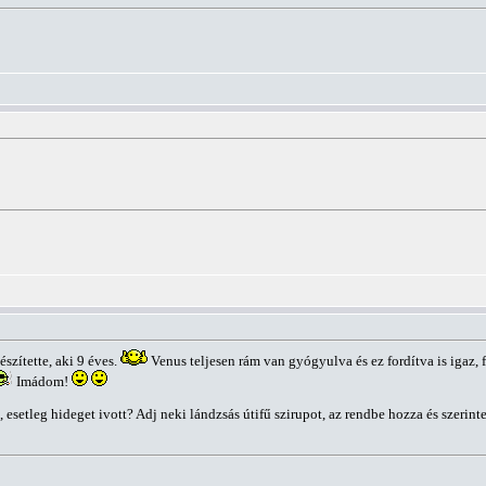
szítette, aki 9 éves.
Venus teljesen rám van gyógyulva és ez fordítva is iga
Imádom!
esetleg hideget ivott? Adj neki lándzsás útifű szirupot, az rendbe hozza és szerinte