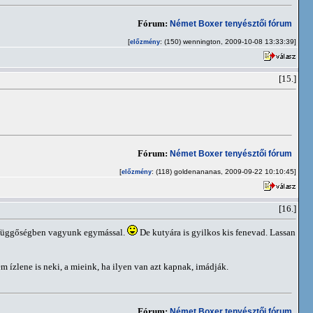
Fórum:
Német Boxer tenyésztői fórum
[
: (150) wennington, 2009-10-08 13:33:39]
előzmény
[15.]
Fórum:
Német Boxer tenyésztői fórum
[
: (118) goldenananas, 2009-09-22 10:10:45]
előzmény
[16.]
z, függőségben vagyunk egymással.
De kutyára is gyilkos kis fenevad. Lassan
m ízlene is neki, a mieink, ha ilyen van azt kapnak, imádják.
Fórum:
Német Boxer tenyésztői fórum