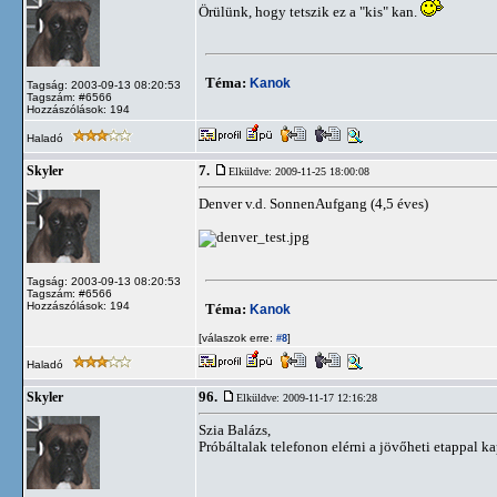
Örülünk, hogy tetszik ez a "kis" kan.
Téma:
Kanok
Tagság: 2003-09-13 08:20:53
Tagszám: #6566
Hozzászólások: 194
Haladó
7.
Skyler
Elküldve: 2009-11-25 18:00:08
Denver v.d. SonnenAufgang (4,5 éves)
Tagság: 2003-09-13 08:20:53
Tagszám: #6566
Hozzászólások: 194
Téma:
Kanok
[válaszok erre:
]
#8
Haladó
96.
Skyler
Elküldve: 2009-11-17 12:16:28
Szia Balázs,
Próbáltalak telefonon elérni a jövőheti etappal k