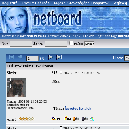
Regisztrál
:: Profil
:: Beállítás
:: Tagok
:: Szavazógép
:: Csoportok
:: Segítség
Hozzászólások:
9503935/35
Témák:
20623
Tagok:
113766
Legújabb tag:
batist
Név:
Jelszó:
Eltárol
Lista:
/ 8
Találatok száma:
194 üzenet
615.
Skyler
Elküldve: 2010-11-29 18:15:15
Köszi!
Tagság: 2003-09-13 08:20:53
Tagszám: #6566
Hozzászólások: 194
Téma:
Ígéretes fiatalok
Haladó
609.
Skyler
Elküldve: 2010-11-22 18:19:16