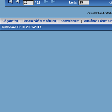
Lista:
K
/ 12
Az oldal
0.01479005
Cégadatok
|
Felhasználási feltételek
|
Adatvédelem
|
Általános Fórum Sz
Netboard Bt. © 2001-2013.