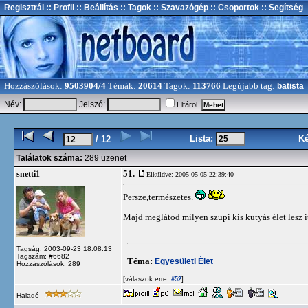
Regisztrál
:: Profil
:: Beállítás
:: Tagok
:: Szavazógép
:: Csoportok
:: Segítség
Hozzászólások:
9503904/4
Témák:
20614
Tagok:
113766
Legújabb tag:
batista
Név:
Jelszó:
Eltárol
Lista:
K
/ 12
Találatok száma:
289 üzenet
51.
snetti1
Elküldve: 2005-05-05 22:39:40
Persze,természetes.
Majd meglátod milyen szupi kis kutyás élet lesz i
Tagság: 2003-09-23 18:08:13
Tagszám: #6682
Téma:
Egyesületi Élet
Hozzászólások: 289
[válaszok erre:
]
#52
Haladó