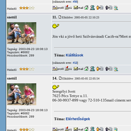
[válaszok erre:
]
#50
Haladó
11.
snetti1
Elküldve: 2005-05-05 22:10:23
Jön vki a jövő heti Szilvásváradi Cacib-ra?Mer
Tagság: 2003-09-23 18:08:13
Tagszám: #6682
Téma:
Kiállítások
Hozzászólások: 289
[válaszok erre:
]
#12
Haladó
14.
snetti1
Elküldve: 2005-05-05 22:05:54
Seregélyi Ivett
7625 Pécs Tettye u.11.
06-30-9937-899 vagy 72-510-135mail címem:
se
Tagság: 2003-09-23 18:08:13
Tagszám: #6682
Hozzászólások: 289
Téma:
Elérhetőségek
Haladó