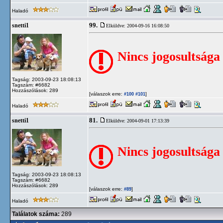
Haladó
99.
snetti1
Elküldve: 2004-09-16 16:08:50
Nincs jogosultsága
Tagság: 2003-09-23 18:08:13
Tagszám: #6682
Hozzászólások: 289
[válaszok erre:
]
#100
#101
Haladó
81.
snetti1
Elküldve: 2004-09-01 17:13:39
Nincs jogosultsága
Tagság: 2003-09-23 18:08:13
Tagszám: #6682
Hozzászólások: 289
[válaszok erre:
]
#89
Haladó
Találatok száma:
289