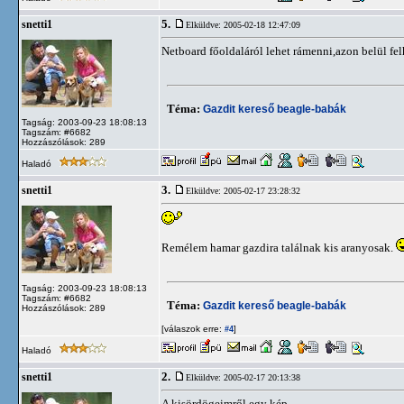
5.
snetti1
Elküldve: 2005-02-18 12:47:09
Netboard főoldaláról lehet rámenni,azon belül fel
Téma:
Gazdit kereső beagle-babák
Tagság: 2003-09-23 18:08:13
Tagszám: #6682
Hozzászólások: 289
Haladó
3.
snetti1
Elküldve: 2005-02-17 23:28:32
Remélem hamar gazdira találnak kis aranyosak.
Tagság: 2003-09-23 18:08:13
Tagszám: #6682
Téma:
Gazdit kereső beagle-babák
Hozzászólások: 289
[válaszok erre:
]
#4
Haladó
2.
snetti1
Elküldve: 2005-02-17 20:13:38
A kisördögeimről egy kép.