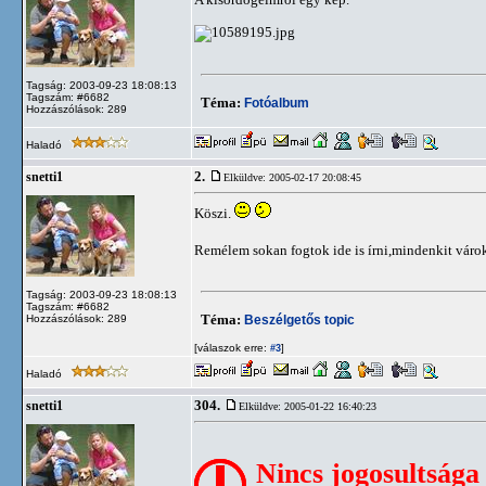
Tagság: 2003-09-23 18:08:13
Tagszám: #6682
Téma:
Fotóalbum
Hozzászólások: 289
Haladó
2.
snetti1
Elküldve: 2005-02-17 20:08:45
Köszi.
Remélem sokan fogtok ide is írni,mindenkit várok
Tagság: 2003-09-23 18:08:13
Tagszám: #6682
Téma:
Beszélgetős topic
Hozzászólások: 289
[válaszok erre:
]
#3
Haladó
304.
snetti1
Elküldve: 2005-01-22 16:40:23
Nincs jogosultsága