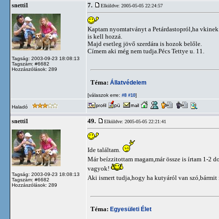
7.
snetti1
Elküldve: 2005-05-05 22:24:57
Kaptam nyomtatványt a Petárdastopról,ha vkinek v
is kell hozzá.
Majd esetleg jövő szerdára is hozok belőle.
Címem aki még nem tudja.Pécs Tettye u. 11.
Tagság: 2003-09-23 18:08:13
Tagszám: #6682
Hozzászólások: 289
Téma:
Állatvédelem
[válaszok erre:
]
#8
#10
Haladó
49.
snetti1
Elküldve: 2005-05-05 22:21:41
Ide találtam.
Már beízzitottam magam,már össze is írtam 1-2 do
vagyok!
Tagság: 2003-09-23 18:08:13
Aki ismert tudja,hogy ha kutyáról van szó,bármi
Tagszám: #6682
Hozzászólások: 289
Téma:
Egyesületi Élet