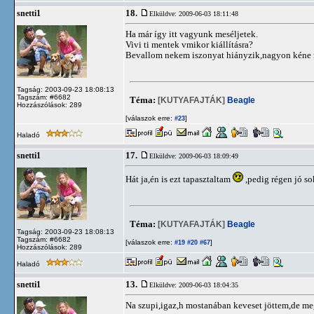
18.
snetti1
Elküldve: 2009-06-03 18:11:48
Ha már így itt vagyunk meséljetek.
Vivi ti mentek vmikor kiállításra?
Bevallom nekem iszonyat hiányzik,nagyon kéne m
Tagság: 2003-09-23 18:08:13
Tagszám: #6682
Téma:
[KUTYAFAJTÁK]
Beagle
Hozzászólások: 289
[válaszok erre:
]
#23
Haladó
17.
snetti1
Elküldve: 2009-06-03 18:09:49
Hát ja,én is ezt tapasztaltam
,pedig régen jó so
Téma:
[KUTYAFAJTÁK]
Beagle
Tagság: 2003-09-23 18:08:13
Tagszám: #6682
[válaszok erre:
]
#19
#20
#67
Hozzászólások: 289
Haladó
13.
snetti1
Elküldve: 2009-06-03 18:04:35
Na szupi,igaz,h mostanában keveset jöttem,de meg