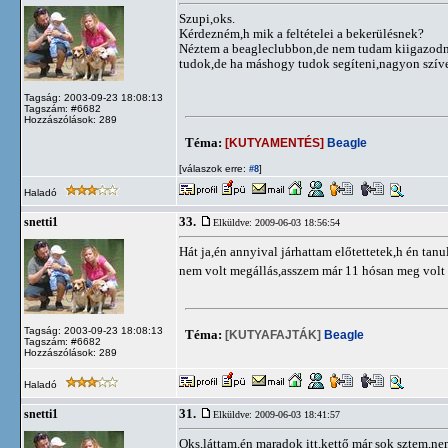
Szupi,oks.
Kérdezném,h mik a feltételei a bekerülésnek?
Néztem a beagleclubbon,de nem tudam kiigazodni,
tudok,de ha máshogy tudok segíteni,nagyon szív
Tagság: 2003-09-23 18:08:13
Tagszám: #6682
Hozzászólások: 289
Téma:
[KUTYAMENTÉS]
Beagle
[válaszok erre:
]
#8
Haladó
33.
snetti1
Elküldve: 2009-06-03 18:56:54
Hát ja,én annyival járhattam előtettetek,h én tan
nem volt megállás,asszem már 11 hósan meg volt 
Tagság: 2003-09-23 18:08:13
Téma:
[KUTYAFAJTÁK]
Beagle
Tagszám: #6682
Hozzászólások: 289
Haladó
31.
snetti1
Elküldve: 2009-06-03 18:41:57
Oks,láttam,én maradok itt,kettő már sok sztem,n