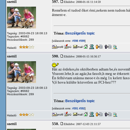
597.
snetti1
Elküldve: 2008-01-16 11:14:59
Remélem el tudod őket érni,nekem nem tudom hány
átment-e.
Téma:
Beszélgetős topic
Tagság: 2003-09-23 18:08:13
Tagszám: #6682
Hozzászólások: 289
[válaszok erre:
]
#598
#599
Haladó
590.
snetti1
Elküldve: 2008-01-15 16:56:17
Hát az érdekes,én októberben adtam be,és novemb
Viszont.lehe,h az agáz,ha faxolt,h meg se érkezet
Én felhívtam utánna meoe-t és még 1x kelett fax
V,ő hova küldte közvetlen az FCI-hez???
Tagság: 2003-09-23 18:08:13
Tagszám: #6682
Hozzászólások: 289
Téma:
Beszélgetős topic
[válaszok erre:
]
#591
#592
Haladó
550.
snetti1
Elküldve: 2007-12-03 21:11:57