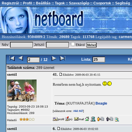
Regisztrál
:: Profil
:: Beállítás
:: Tagok
:: Szavazógép
:: Csoportok
:: Segítség
Hozzászólások:
9504089/2
Témák:
20680
Tagok:
113768
Legújabb tag:
carmen
Név:
Jelszó:
Eltárol
Lista:
K
/ 12
Találatok száma:
289 üzenet
41.
snetti1
Elküldve: 2009-06-03 20:45:15
Remélem nem baj,h nyitottam.
Téma:
[KUTYAFAJTÁK]
Beagle
Tagság: 2003-09-23 18:08:13
Tagszám: #6682
[válaszok erre:
]
#44
#47
Hozzászólások: 289
Haladó
6.
snetti1
Elküldve: 2009-06-03 19:02:03