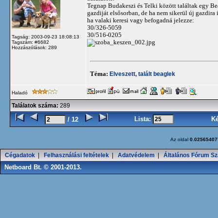
Tegnap Budakeszi és Telki között találtak egy Bea
gazdiját elsősorban, de ha nem sikerül új gazdira
ha valaki keresi vagy befogadná jelezze:
30/326-5059
30/516-0205
Tagság: 2003-09-23 18:08:13
Tagszám: #6682
Hozzászólások: 289
Téma:
Elveszett, talált beaglek
Haladó
Találatok száma:
289
Lista:
K
/ 12
Az oldal
0.02565407
Cégadatok
|
Felhasználási feltételek
|
Adatvédelem
|
Általános Fórum Sz
Netboard Bt. © 2001-2013.