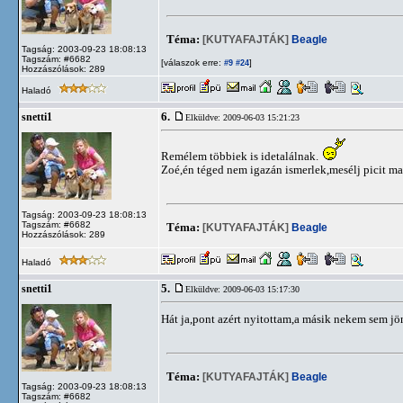
Téma:
[KUTYAFAJTÁK]
Beagle
Tagság: 2003-09-23 18:08:13
Tagszám: #6682
[válaszok erre:
]
#9
#24
Hozzászólások: 289
Haladó
6.
snetti1
Elküldve: 2009-06-03 15:21:23
Remélem többiek is idetalálnak.
Zoé,én téged nem igazán ismerlek,mesélj picit ma
Tagság: 2003-09-23 18:08:13
Tagszám: #6682
Téma:
[KUTYAFAJTÁK]
Beagle
Hozzászólások: 289
Haladó
5.
snetti1
Elküldve: 2009-06-03 15:17:30
Hát ja,pont azért nyitottam,a másik nekem sem jö
Téma:
[KUTYAFAJTÁK]
Beagle
Tagság: 2003-09-23 18:08:13
Tagszám: #6682