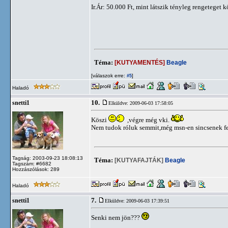
Ir.Ár: 50.000 Ft, mint látszik tényleg rengeteget k
Téma:
[KUTYAMENTÉS]
Beagle
[válaszok erre:
]
#5
Haladó
10.
snetti1
Elküldve: 2009-06-03 17:58:05
Köszi
,végre még vki.
Nem tudok róluk semmit,még msn-en sincsenek fe
Tagság: 2003-09-23 18:08:13
Téma:
[KUTYAFAJTÁK]
Beagle
Tagszám: #6682
Hozzászólások: 289
Haladó
7.
snetti1
Elküldve: 2009-06-03 17:39:51
Senki nem jön???