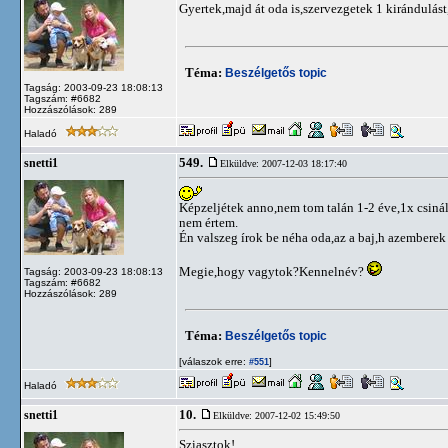
Gyertek,majd át oda is,szervezgetek 1 kirándulás
Téma:
Beszélgetős topic
Tagság: 2003-09-23 18:08:13
Tagszám: #6682
Hozzászólások: 289
Haladó
549.
snetti1
Elküldve: 2007-12-03 18:17:40
Képzeljétek anno,nem tom talán 1-2 éve,1x csinál
nem értem.
Én valszeg írok be néha oda,az a baj,h azemberek 
Megie,hogy vagytok?Kennelnév?
Tagság: 2003-09-23 18:08:13
Tagszám: #6682
Hozzászólások: 289
Téma:
Beszélgetős topic
[válaszok erre:
]
#551
Haladó
10.
snetti1
Elküldve: 2007-12-02 15:49:50
Sziasztok!