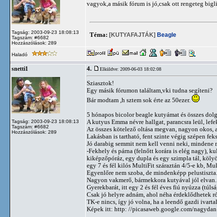
vagyok,a másik fórum is jó,csak ott rengeteg bigl
Tagság: 2003-09-23 18:08:13
Téma:
[KUTYAFAJTÁK]
Beagle
Tagszám: #6682
Hozzászólások: 289
Haladó
4.
snetti1
Elküldve: 2009-06-03 18:02:08
Sziasztok!
Egy másik fórumon találtam,vki tudna segíteni?
Bár modtam ,h sztem sok érte az 50ezer.
5 hónapos bicolor beagle kutyámat és összes dolg
A kutyus Emma névre hallgat, parancsra leül, lefe
Tagság: 2003-09-23 18:08:13
Tagszám: #6682
Az összes kötelező oltása megvan, nagyon okos, 
Hozzászólások: 289
Lakásban is tartható, fent szinte végig szépen fek
Jó darabig semmit nem kell venni neki, mindene
-Fekhely és párna (felnőtt korára is elég nagy), k
kiképzőpóráz, egy dupla és egy szimpla tál, köl
egy 7 és fél kilós MultiFit száraztán 4/5-e kb, Mul
Egyenlőre nem szoba, de mindenképp pelustiszta. H
Nagyon vakmerő, bármekkora kutyával jól elvan.
Gyerekbarát, itt egy 2 és fél éves fiú nyúzza (túls
Csak jó helyre adnám, ahol néha érdeklődhetek ró
TK-e nincs, így jó volna, ha a leendő gazdi ivarta
Képek itt: http: //picasaweb.google.com/nagydan