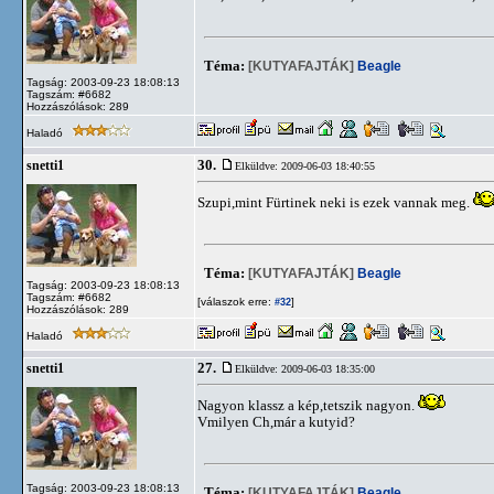
Téma:
[KUTYAFAJTÁK]
Beagle
Tagság: 2003-09-23 18:08:13
Tagszám: #6682
Hozzászólások: 289
Haladó
30.
snetti1
Elküldve: 2009-06-03 18:40:55
Szupi,mint Fürtinek neki is ezek vannak meg.
Téma:
[KUTYAFAJTÁK]
Beagle
Tagság: 2003-09-23 18:08:13
Tagszám: #6682
[válaszok erre:
]
#32
Hozzászólások: 289
Haladó
27.
snetti1
Elküldve: 2009-06-03 18:35:00
Nagyon klassz a kép,tetszik nagyon.
Vmilyen Ch,már a kutyid?
Tagság: 2003-09-23 18:08:13
Téma:
[KUTYAFAJTÁK]
Beagle