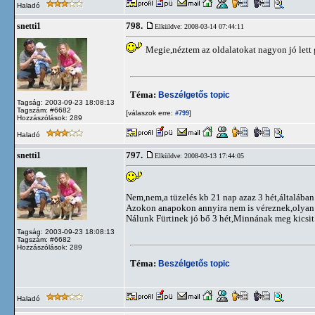
Haladó
798.
snetti1
Elküldve: 2008-03-14 07:44:11
Megie,néztem az oldalatokat nagyon jó lett 
Téma:
Beszélgetős topic
Tagság: 2003-09-23 18:08:13
Tagszám: #6682
[válaszok erre:
]
#799
Hozzászólások: 289
Haladó
797.
snetti1
Elküldve: 2008-03-13 17:44:05
Nem,nem,a tüzelés kb 21 nap azaz 3 hét,általában a
Azokon anapokon annyira nem is véreznek,olyan v
Nálunk Fürtinek jó bő 3 hét,Minnának meg kicsit t
Tagság: 2003-09-23 18:08:13
Tagszám: #6682
Hozzászólások: 289
Téma:
Beszélgetős topic
Haladó