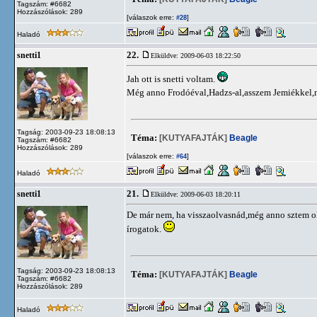
Tagszám: #6682
Hozzászólások: 289
[válaszok erre:
]
#28
Haladó
22.
snetti1
Elküldve: 2009-06-03 18:22:50
Jah ott is snetti voltam.
Még anno Frodóéval,Hadzs-al,asszem Jemiékkel
Tagság: 2003-09-23 18:08:13
Téma:
[KUTYAFAJTÁK]
Beagle
Tagszám: #6682
Hozzászólások: 289
[válaszok erre:
]
#64
Haladó
21.
snetti1
Elküldve: 2009-06-03 18:20:11
De már nem, ha visszaolvasnád,még anno sztem ol
írogatok.
Tagság: 2003-09-23 18:08:13
Téma:
[KUTYAFAJTÁK]
Beagle
Tagszám: #6682
Hozzászólások: 289
Haladó