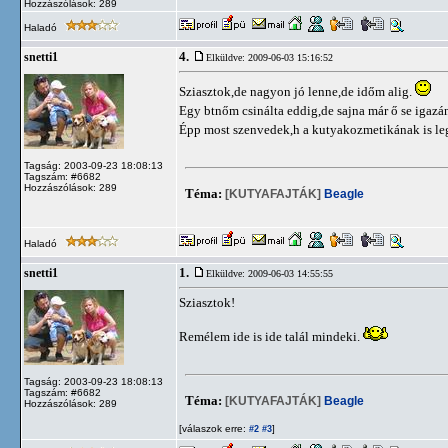
Hozzászólások: 289
Haladó
4.
snetti1
Elküldve: 2009-06-03 15:16:52
Sziasztok,de nagyon jó lenne,de időm alig.
Egy btnőm csinálta eddig,de sajna már ő se igazán
Épp most szenvedek,h a kutyakozmetikának is l
Tagság: 2003-09-23 18:08:13
Tagszám: #6682
Hozzászólások: 289
Téma:
[KUTYAFAJTÁK]
Beagle
Haladó
1.
snetti1
Elküldve: 2009-06-03 14:55:55
Sziasztok!
Remélem ide is ide talál mindeki.
Tagság: 2003-09-23 18:08:13
Tagszám: #6682
Téma:
[KUTYAFAJTÁK]
Beagle
Hozzászólások: 289
[válaszok erre:
]
#2
#3