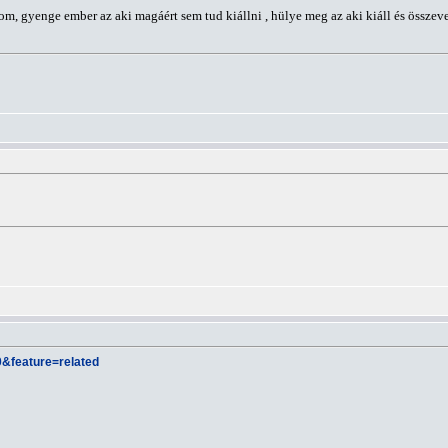
 gyenge ember az aki magáért sem tud kiállni , hülye meg az aki kiáll és összev
&feature=related