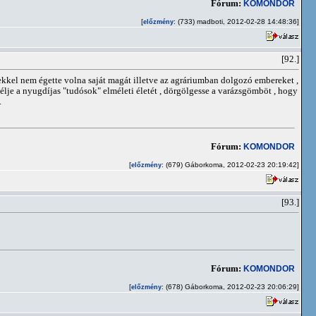
Fórum:
KOMONDOR
[
: (733) madboti, 2012-02-28 14:48:36]
előzmény
[92.]
ekkel nem égette volna saját magát illetve az agráriumban dolgozó embereket ,
lje a nyugdíjas "tudósok" elméleti életét , dörgölgesse a varázsgömböt , hogy
.
Fórum:
KOMONDOR
[
: (679) Gáborkoma, 2012-02-23 20:19:42]
előzmény
[93.]
Fórum:
KOMONDOR
[
: (678) Gáborkoma, 2012-02-23 20:06:29]
előzmény