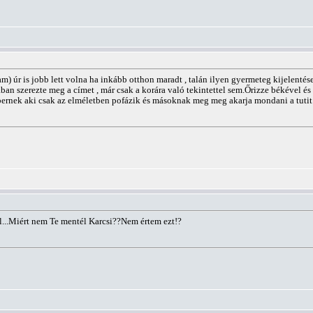
 úr is jobb lett volna ha inkább otthon maradt , talán ilyen gyermeteg kijelentés
szerezte meg a címet , már csak a korára való tekintettel sem.Őrizze békével és é
bernek aki csak az elméletben pofázik és másoknak meg meg akarja mondani a tutit
l...Miért nem Te mentél Karcsi??Nem értem ezt!?