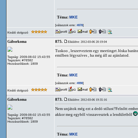
Téma:
MKE
[válaszok erre:
]
#878
Kiváló dolgozó
875.
Gáborkoma
Elküldve: 2012-03-06 20:19:04
Tuskoo , leszerveztem egy meetinget Jóska baráto
emilben légyszíves , ha még áll az ajánlatod.
Tagság: 2009-08-02 15:43:55
Tagszám: #76582
Hozzászólások: 1809
Téma:
MKE
[válaszok erre:
]
#898
Kiváló dolgozó
873.
Gáborkoma
Elküldve: 2012-03-06 19:35:16
Nem unjátok még ezt a dedó stílust?Felnőtt embe
akkor meg egyből visszavesztek a lendületből
Tagság: 2009-08-02 15:43:55
Tagszám: #76582
Hozzászólások: 1809
Téma:
MKE