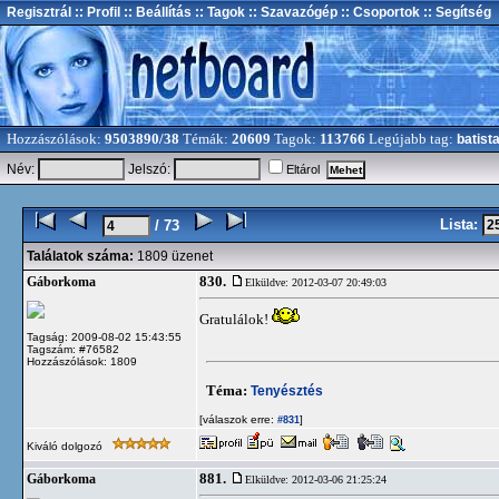
Regisztrál
:: Profil
:: Beállítás
:: Tagok
:: Szavazógép
:: Csoportok
:: Segítség
Hozzászólások:
9503890/38
Témák:
20609
Tagok:
113766
Legújabb tag:
batist
Név:
Jelszó:
Eltárol
Lista:
/ 73
Találatok száma:
1809 üzenet
830.
Gáborkoma
Elküldve: 2012-03-07 20:49:03
Gratulálok!
Tagság: 2009-08-02 15:43:55
Tagszám: #76582
Hozzászólások: 1809
Téma:
Tenyésztés
[válaszok erre:
]
#831
Kiváló dolgozó
881.
Gáborkoma
Elküldve: 2012-03-06 21:25:24