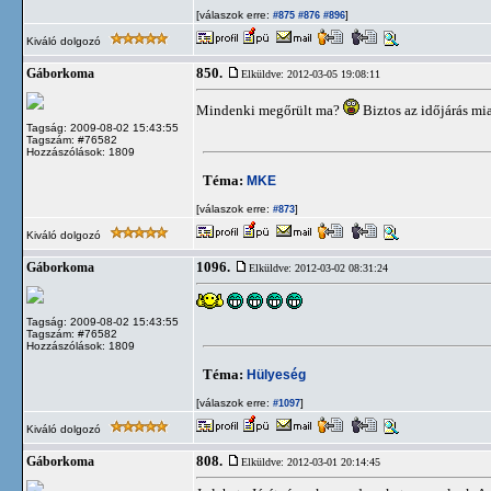
[válaszok erre:
]
#875
#876
#896
Kiváló dolgozó
850.
Gáborkoma
Elküldve: 2012-03-05 19:08:11
Mindenki megőrült ma?
Biztos az időjárás mi
Tagság: 2009-08-02 15:43:55
Tagszám: #76582
Hozzászólások: 1809
Téma:
MKE
[válaszok erre:
]
#873
Kiváló dolgozó
1096.
Gáborkoma
Elküldve: 2012-03-02 08:31:24
Tagság: 2009-08-02 15:43:55
Tagszám: #76582
Hozzászólások: 1809
Téma:
Hülyeség
[válaszok erre:
]
#1097
Kiváló dolgozó
808.
Gáborkoma
Elküldve: 2012-03-01 20:14:45