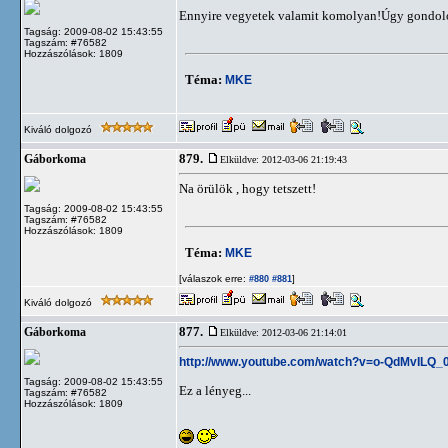
Ennyire vegyetek valamit komolyan!Úgy gondolom,
Tagság: 2009-08-02 15:43:55
Tagszám: #76582
Hozzászólások: 1809
Téma:
MKE
Kiváló dolgozó
879.
Gáborkoma
Elküldve: 2012-03-06 21:19:43
Na örülök , hogy tetszett!
Tagság: 2009-08-02 15:43:55
Tagszám: #76582
Hozzászólások: 1809
Téma:
MKE
[válaszok erre:
]
#880
#881
Kiváló dolgozó
877.
Gáborkoma
Elküldve: 2012-03-06 21:14:01
http://www.youtube.com/watch?v=o-QdMvILQ_0
Tagság: 2009-08-02 15:43:55
Ez a lényeg...
Tagszám: #76582
Hozzászólások: 1809