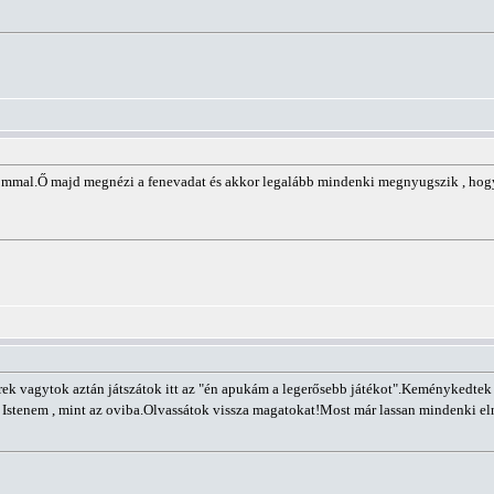
mmal.Ő majd megnézi a fenevadat és akkor legalább mindenki megnyugszik , hogy eg
rek vagytok aztán játszátok itt az "én apukám a legerősebb játékot".Keménykedtek
Istenem , mint az oviba.Olvassátok vissza magatokat!Most már lassan mindenki eln