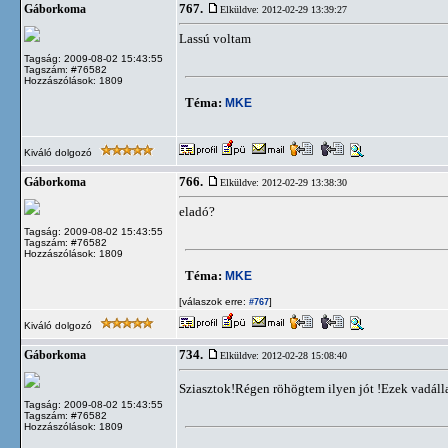
767.
Gáborkoma
Elküldve: 2012-02-29 13:39:27
Lassú voltam
Tagság: 2009-08-02 15:43:55
Tagszám: #76582
Hozzászólások: 1809
Téma:
MKE
Kiváló dolgozó
766.
Gáborkoma
Elküldve: 2012-02-29 13:38:30
eladó?
Tagság: 2009-08-02 15:43:55
Tagszám: #76582
Hozzászólások: 1809
Téma:
MKE
[válaszok erre:
]
#767
Kiváló dolgozó
734.
Gáborkoma
Elküldve: 2012-02-28 15:08:40
Sziasztok!Régen röhögtem ilyen jót !Ezek vadáll
Tagság: 2009-08-02 15:43:55
Tagszám: #76582
Hozzászólások: 1809