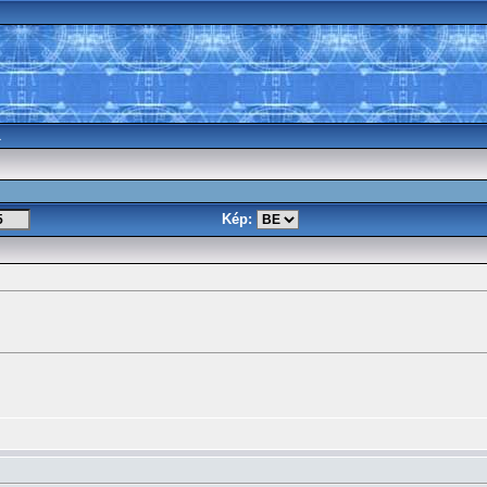
a
Kép: