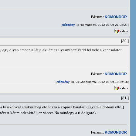
Fórum:
KOMONDOR
[
: (876) madboti, 2012-03-06 21:08:27]
előzmény
[80.]
y olyan ember is látja aki ért az ilyesmihez!Vedd fel vele a kapcsolatot
Fórum:
KOMONDOR
[
: (873) Gáborkoma, 2012-03-06 19:35:16]
előzmény
[81.]
 a tusskooval amikor meg előhozza a kopasz barátait (agyam eldobom ettől)
ézést kér mindenkitől, ez vicces.Na mindegy a ti dolgotok .
Fórum:
KOMONDOR