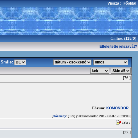
Vissza
:: Főoldal
Online: (
/
)
115
0
Elfelejtette jelszavát?
Smile:
[76.]
Fórum:
KOMONDOR
[
: (829) joskakomondor, 2012-03-07 20:20:03]
előzmény
[77.]