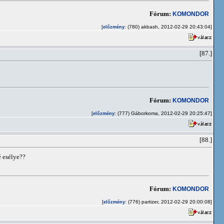
Fórum:
KOMONDOR
[
: (780) akbash, 2012-02-29 20:43:04]
előzmény
[87.]
Fórum:
KOMONDOR
[
: (777) Gáborkoma, 2012-02-29 20:25:47]
előzmény
[88.]
é esélye??
Fórum:
KOMONDOR
[
: (776) partizer, 2012-02-29 20:00:08]
előzmény