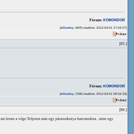
Fórum:
KOMONDOR
[
: (805) madboti, 2012-03-01 17:04:27]
előzmény
[85.]
Fórum:
KOMONDOR
[
: (798) madboti, 2012-03-01 09:54:33]
előzmény
[86.]
m mi lenne a vége.Teljesen más egy pásztorkutya harcmodora , mint egy