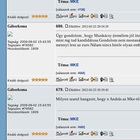
Téma:
MKE
[válaszok erre:
]
#738
Kiváló dolgozó
680.
Gáborkoma
Elküldve: 2012-02-23 20:54:29
Úgy gondolom , hogy Munkácsy (remélem jól írtam)
mint mg tud kandidátusa.Gondolom nem mostanában 
Tagság: 2009-08-02 15:43:55
mennyi lesz az euro.Nálam nincs hitele olyan em
Tagszám: #76582
Hozzászólások: 1809
Téma:
MKE
[válaszok erre:
]
#684
Kiváló dolgozó
679.
Gáborkoma
Elküldve: 2012-02-23 20:19:42
Milyen szarul hangzott, hogy x András az Mke-tő
Tagság: 2009-08-02 15:43:55
Tagszám: #76582
Hozzászólások: 1809
Téma:
MKE
[válaszok erre:
]
#680
Kiváló dolgozó