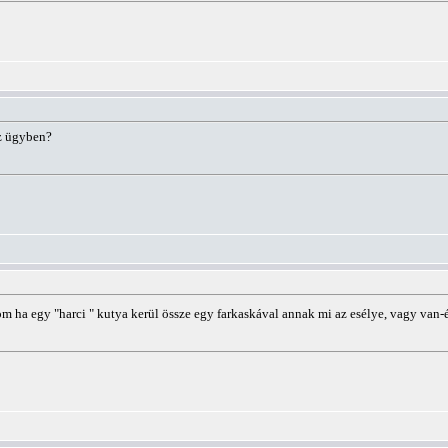
z ügyben?
 ha egy "harci " kutya kerül össze egy farkaskával annak mi az esélye, vagy van-