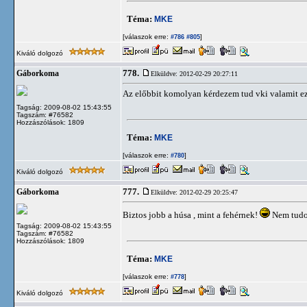
Téma:
MKE
[válaszok erre:
]
#786
#805
Kiváló dolgozó
778.
Gáborkoma
Elküldve: 2012-02-29 20:27:11
Az előbbit komolyan kérdezem tud vki valamit e
Tagság: 2009-08-02 15:43:55
Tagszám: #76582
Hozzászólások: 1809
Téma:
MKE
[válaszok erre:
]
#780
Kiváló dolgozó
777.
Gáborkoma
Elküldve: 2012-02-29 20:25:47
Biztos jobb a húsa , mint a fehérnek!
Nem tudom
Tagság: 2009-08-02 15:43:55
Tagszám: #76582
Hozzászólások: 1809
Téma:
MKE
[válaszok erre:
]
#778
Kiváló dolgozó