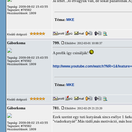
Ja lehet...Jó étvágyuk van, de sokat pazarolnak.A 
Tagság: 2009-08-02 15:43:55
Tagszám: #76582
Hozzászólások: 1809
Téma:
MKE
Kiváló dolgozó
799.
Gáborkoma
Elküldve: 2012-03-01 10:00:37
A profik így csinálják!
Tagság: 2009-08-02 15:43:55
Tagszám: #76582
Hozzászólások: 1809
http://www.youtube.com/watch?NR=1&feature
Téma:
MKE
Kiváló dolgozó
781.
Gáborkoma
Elküldve: 2012-02-29 21:23:20
Ezek szerint egy tuti kutyának sincs esélye 1 fa
"viadorkutyáé".Más tüdő,más motiváció, más hozz
Tagság: 2009-08-02 15:43:55
Tagszám: #76582
Hozzászólások: 1809