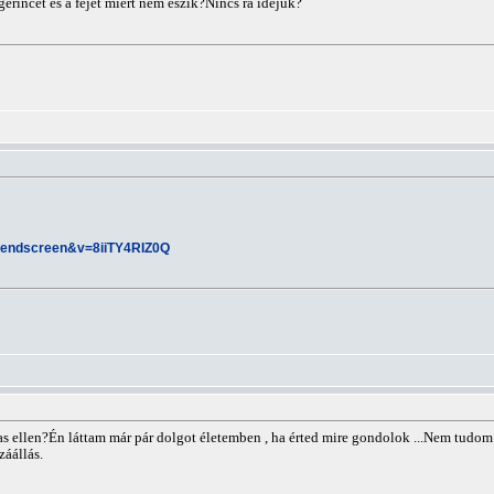
gerincet és a fejet miért nem eszik?Nincs rá idejük?
=endscreen&v=8iiTY4RIZ0Q
rkas ellen?Én láttam már pár dolgot életemben , ha érted mire gondolok ...Nem tudo
áállás.