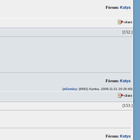
Fórum:
Kutya
[152.]
Fórum:
Kutya
[
: (9582) Xymba, 2009-11-21 20:26:40]
előzmény
[153.]
Fórum:
Kutya