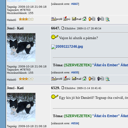
[válaszok erre:
]
#6667
Tagság: 2009-10-18 21:06:18
Tagszám: #78763
Hozzászólások: 155
Haladó
6647.
Jenci - Kati
Elküldve: 2009-11-17 20:49:54
Vajon ki alszik a párnán?
Téma:
[SZERVEZETEK]
"Állat és Ember" Álla
Tagság: 2009-10-18 21:06:18
Tagszám: #78763
[válaszok erre:
]
Hozzászólások: 155
#6655
Haladó
6529.
Jenci - Kati
Elküldve: 2009-11-14 10:45:45
Egy kis jó hír Danáról! Tegnap óta csóvál, ör
Téma:
[SZERVEZETEK]
"Állat és Ember" Álla
[válaszok erre:
]
#6534
Tagság: 2009-10-18 21:06:18