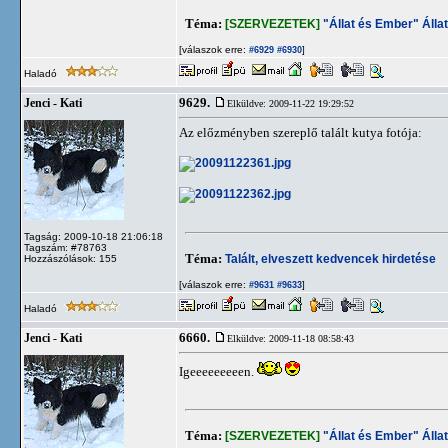
Téma:
[SZERVEZETEK]
"Állat és Ember" Álla
[válaszok erre:
]
#6929
#6930
Haladó
9629.
Jenci - Kati
Elküldve: 2009-11-22 19:29:52
Az előzményben szereplő talált kutya fotója:
Tagság: 2009-10-18 21:06:18
Tagszám: #78763
Téma:
Talált, elveszett kedvencek hirdetése
Hozzászólások: 155
[válaszok erre:
]
#9631
#9633
Haladó
6660.
Jenci - Kati
Elküldve: 2009-11-18 08:58:43
Igeeeeeeeeen.
Téma:
[SZERVEZETEK]
"Állat és Ember" Álla