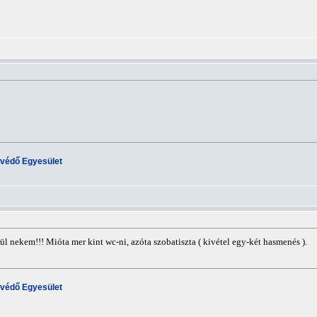
tvédő Egyesület
ül nekem!!! Mióta mer kint wc-ni, azóta szobatiszta ( kivétel egy-két hasmenés ).
tvédő Egyesület