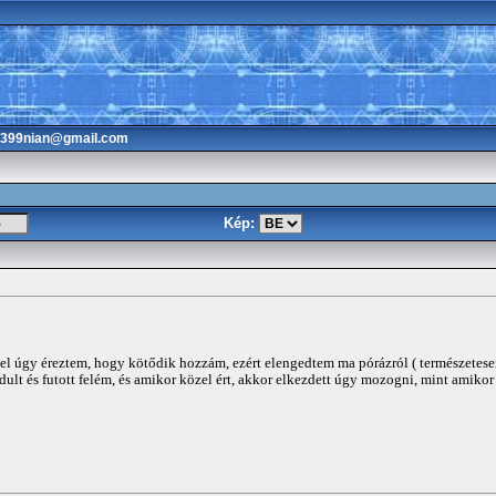
3399nian@gmail.com
Kép:
l úgy éreztem, hogy kötődik hozzám, ezért elengedtem ma pórázról ( természetesen 
t és futott felém, és amikor közel ért, akkor elkezdett úgy mozogni, mint amikor 