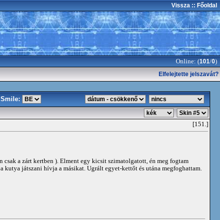
Vissza
:: Főoldal
Online: (
/
)
101
0
Elfelejtette jelszavát?
Smile:
[151.]
csak a zárt kertben ). Elment egy kicsit szimatolgatott, én meg fogtam
a kutya játszani hívja a másikat. Ugrált egyet-kettőt és utána megfoghattam.