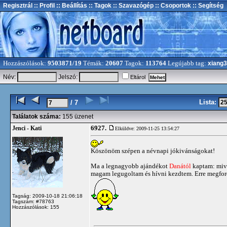
Regisztrál
:: Profil
:: Beállítás
:: Tagok
:: Szavazógép
:: Csoportok
:: Segítség
Hozzászólások:
9503871/19
Témák:
20607
Tagok:
113764
Legújabb tag:
xiang
Név:
Jelszó:
Eltárol
Lista:
/ 7
Találatok száma:
155 üzenet
6927.
Jenci - Kati
Elküldve: 2009-11-25 13:54:27
Köszönöm szépen a névnapi jókivánságokat!
Ma a legnagyobb ajándékot
Danától
kaptam: mive
magam legugoltam és hívni kezdtem. Erre megfordul
Tagság: 2009-10-18 21:06:18
Tagszám: #78763
Hozzászólások: 155