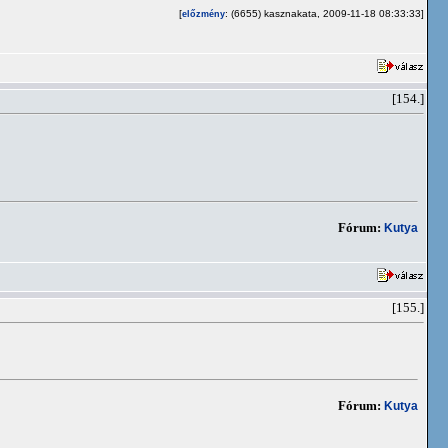
[
: (6655) kasznakata, 2009-11-18 08:33:33]
előzmény
[154.]
Fórum:
Kutya
[155.]
Fórum:
Kutya