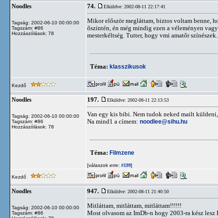
74.
Noodles
Elküldve: 2002-08-11 22:17:41
Mikor először megláttam, biztos voltam benne, ho
Tagság: 2002-06-10 00:00:00
őszintén, én még mindig ezen a véleményen vagyo
Tagszám: #86
Hozzászólások: 78
mesterkéltség. Tutter, hogy vmi amatőr színészek.
Téma:
klasszikusok
Kezdő
197.
Noodles
Elküldve: 2002-08-11 22:13:53
Van egy kis bibi. Nem tudok neked mailt küldeni,
Tagság: 2002-06-10 00:00:00
Na mind1 a címem:
noodlee@sihu.hu
Tagszám: #86
Hozzászólások: 78
Téma:
Filmzene
[válaszok erre:
]
#199
Kezdő
947.
Noodles
Elküldve: 2002-08-11 21:40:50
Mitláttam, mitláttam, mitláttam!!!!!!
Tagság: 2002-06-10 00:00:00
Most olvasom az ImDb-n hogy 2003-ra kész lesz D
Tagszám: #86