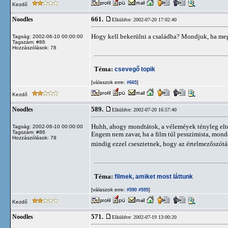
Kezdő
661.
Noodles
Elküldve: 2002-07-20 17:02:40
Hogy kell bekerülni a családba? Mondjuk, ha m
Tagság: 2002-06-10 00:00:00
Tagszám: #86
Hozzászólások: 78
Téma:
csevegő topik
[válaszok erre:
]
#665
Kezdő
589.
Noodles
Elküldve: 2002-07-20 16:57:40
Huhh, ahogy mondtátok, a véleméyek tényleg elté
Tagság: 2002-06-10 00:00:00
Tagszám: #86
Engem nem zavar, ha a film túl pesszimista, mon
Hozzászólások: 78
mindig ezzel csesztetnek, hogy az értelmezőszót
Téma:
filmek, amiket most láttunk
[válaszok erre:
]
#590
#595
Kezdő
571.
Noodles
Elküldve: 2002-07-19 13:00:20