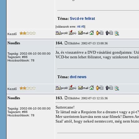
Téma:
Svcd-re felirat
[válaszok erre:
]
#4
#5
Kezdő
164.
Noodles
Elküldve: 2002-07-13 13:00:36
Ja, és visszatérve a DVD vásárlási gondjaimra: U
Tagság: 2002-06-10 00:00:00
VCD-be nem lehet föliratot, vagy szinkront beszú
Tagszám: #86
Hozzászólások: 78
Téma:
dvd news
Kezdő
163.
Noodles
Elküldve: 2002-07-13 12:55:36
Suttercane!
Tagság: 2002-06-10 00:00:00
Te láttad már a Requiem for a dream-t vagy a pi-t
Tagszám: #86
Hozzászólások: 78
Mer szerintem kurvára nem szar filmek! Darren Aro
Szal' attól, hogy neked nemteccett, még nem bizto