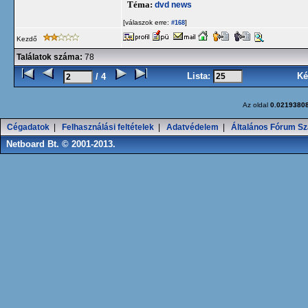
Téma:
dvd news
[válaszok erre:
]
#168
Kezdő
Találatok száma:
78
Lista:
Ké
/ 4
Az oldal
0.0219380
Cégadatok
|
Felhasználási feltételek
|
Adatvédelem
|
Általános Fórum Sz
Netboard Bt. © 2001-2013.