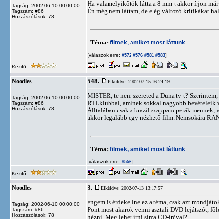
Ha valamelyikőtök látta a 8 mm-t akkor írjon már
Tagság: 2002-06-10 00:00:00
Én még nem láttam, de elég változó kritikákat hal
Tagszám: #86
Hozzászólások: 78
Téma:
filmek, amiket most láttunk
[válaszok erre:
]
#572
#576
#581
#583
Kezdő
548.
Noodles
Elküldve: 2002-07-15 16:24:19
MISTER, te nem szereted a Duna tv-t? Szerintem, 
Tagság: 2002-06-10 00:00:00
RTLklubbal, aminek sokkal nagyobb bevételeik v
Tagszám: #86
Hozzászólások: 78
Álltalában csak a brazil szappanoperák mennek, v
akkor legalább egy nézhető film. Nemsokára RAN,
Téma:
filmek, amiket most láttunk
[válaszok erre:
]
#556
Kezdő
3.
Noodles
Elküldve: 2002-07-13 13:17:57
engem is érdekellne ez a téma, csak azt mondjáto
Tagság: 2002-06-10 00:00:00
Pont most akarok venni asztali DVD lejátszót, fő
Tagszám: #86
Hozzászólások: 78
nézni. Meg lehet írni síma CD-íróval?