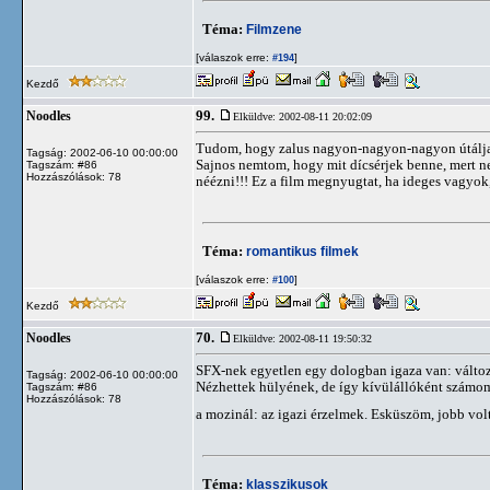
Téma:
Filmzene
[válaszok erre:
]
#194
Kezdő
99.
Noodles
Elküldve: 2002-08-11 20:02:09
Tudom, hogy zalus nagyon-nagyon-nagyon útálja,
Tagság: 2002-06-10 00:00:00
Sajnos nemtom, hogy mit dícsérjek benne, mert ne
Tagszám: #86
Hozzászólások: 78
néézni!!! Ez a film megnyugtat, ha ideges vagyok
Téma:
romantikus filmek
[válaszok erre:
]
#100
Kezdő
70.
Noodles
Elküldve: 2002-08-11 19:50:32
SFX-nek egyetlen egy dologban igaza van: változa
Tagság: 2002-06-10 00:00:00
Nézhettek hülyének, de így kívülállóként számom
Tagszám: #86
Hozzászólások: 78
a mozinál: az igazi érzelmek. Esküszöm, jobb volt
Téma:
klasszikusok