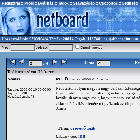
Regisztrál
:: Profil
:: Beállítás
:: Tagok
:: Szavazógép
:: Csoportok
:: Segítség
Hozzászólások:
9503904/4
Témák:
20614
Tagok:
113766
Legújabb tag:
batista
Név:
Jelszó:
Eltárol
Lista:
Ké
/ 4
Találatok száma:
78 üzenet
852.
Noodles
Elküldve: 2002-08-16 15:48:57
Nem tartom olyan nagyon nagy valószínűtlenségne
Tagság: 2002-06-10 00:00:00
Első félidőben a manchester rúg nekünk egy gólt, 
Tagszám: #86
Hozzászólások: 78
beváltjuk azt a nagy cselt, hogy a meccs utolsó 
akkor a 2:2 állás ellenére mi győzünk az idegenben
Ámen
Téma:
csevegő topik
[válaszok erre:
]
#853