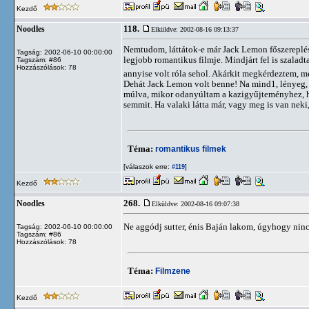
Kezdő
118.
Noodles
Elküldve: 2002-08-16 09:13:37
Nemtudom, láttátok-e már Jack Lemon főszereplés
Tagság: 2002-06-10 00:00:00
legjobb romantikus filmje. Mindjárt fel is szalad
Tagszám: #86
Hozzászólások: 78
annyise volt róla sehol. Akárkit megkérdeztem, m
Dehát Jack Lemon volt benne! Na mind1, lényeg, ho
múlva, mikor odanyúltam a kazigyűjteményhez, ho
semmit. Ha valaki látta már, vagy meg is van neki, 
Téma:
romantikus filmek
[válaszok erre:
]
#119
Kezdő
268.
Noodles
Elküldve: 2002-08-16 09:07:38
Ne aggódj sutter, énis Baján lakom, úgyhogy nin
Tagság: 2002-06-10 00:00:00
Tagszám: #86
Hozzászólások: 78
Téma:
Filmzene
Kezdő