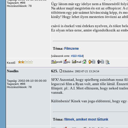
Tagszám: #86
Úgy látom már egy idelye nem a filmzenéről foly
Hozzászólások: 78
Na akkor majd megtöröm én ezt az offtopicot: A 
töltöttem egy pár számot kíváncsiság képp, és m
király! Hogy lehet ilyen mesterien ötvözni az afr
csávó is énekel vmi érdekes nyelven, és tökre bel
Ez olyan relax-zene, amire elgondolkozik az embe
Téma:
Filmzene
[válaszok erre:
]
#113
#114
Kezdő
625.
Noodles
Elküldve: 2002-07-21 13:24:54
SFX! Aszontad, hogy spielberg zsinórban rossz fil
Tagság: 2002-06-10 00:00:00
leguccsó film a Ryan volt, amit tőle láttál. Énsze
Tagszám: #86
Hozzászólások: 78
filmjeit. pl.: A.I. Mert elhiszem, hogy neked tra
vannak.
Különbenis! Kinek van joga eldönteni, hogy egy ad
Téma:
filmek, amiket most láttunk