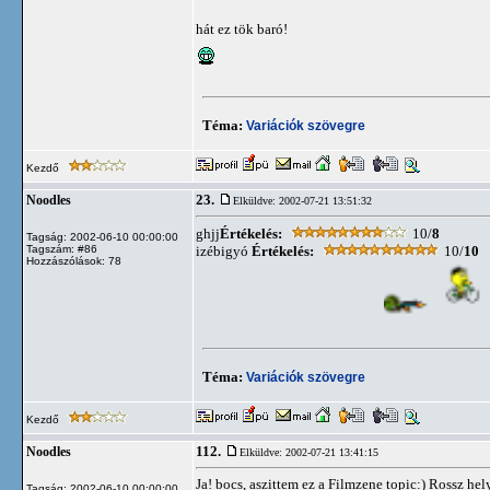
hát ez tök baró!
Téma:
Variációk szövegre
Kezdő
23.
Noodles
Elküldve: 2002-07-21 13:51:32
ghjj
Értékelés:
10/
8
Tagság: 2002-06-10 00:00:00
Tagszám: #86
izébigyó
Értékelés:
10/
10
Hozzászólások: 78
Téma:
Variációk szövegre
Kezdő
112.
Noodles
Elküldve: 2002-07-21 13:41:15
Ja! bocs, aszittem ez a Filmzene topic:) Rossz hel
Tagság: 2002-06-10 00:00:00