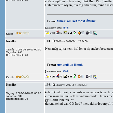
Hozzászólások: 78
a főszereplő nem lesz más, mint Brad Pitt (reméle
Huh remélem olyan jóra fog sikerülni, mint a rek
Téma:
filmek, amiket most láttunk
[válaszok erre:
]
#948
Kezdő
101.
Noodles
Elküldve: 2002-08-11 20:24:58
Nem még sajna nem, hol lehet ilyeneket beszerez
Tagság: 2002-06-10 00:00:00
Tagszám: #86
Hozzászólások: 78
Téma:
romantikus filmek
[válaszok erre:
]
#103
Kezdő
193.
Noodles
Elküldve: 2002-08-11 20:22:37
tyler!! Csak most, visszaolvasva vettem észre, ho
Tagság: 2002-06-10 00:00:00
című számmal művelt az valami csoda!! Nincs még
Tagszám: #86
Hozzászólások: 78
gyilkolni lehet vele!!
duren, neked van CD-íród? mert akkor lebonyolít