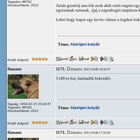
Tagszám: #8763
Aztán gondolj arra kik azok akik ezért engem e
Hozzászólások: 2012
egoistának tartanak , (jaj a napraforgót majdnem
Lehet hogy kapsz egy kevés választ a logikai buk
Téma:
Aborigen kutyák
Kiváló dolgozó
1175.
Hamann
Elküldve: 2012-10-08 19:20:37
1140-es hsz, harmadik bekezdés.
Tagság: 2004-02-15 23:43:37
Téma:
Aborigen kutyák
Tagszám: #8763
Hozzászólások: 2012
Kiváló dolgozó
1173.
Hamann
Elküldve: 2012-10-08 17:54:20