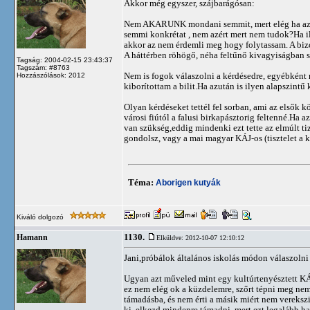
Akkor még egyszer, szájbarágósan:
Nem AKARUNK mondani semmit, mert elég ha azt 
semmi konkrétat , nem azért mert nem tudok?Ha il
akkor az nem érdemli meg hogy folytassam. A bizo
A háttérben röhögő, néha feltűnő kivagyiságban s
Tagság: 2004-02-15 23:43:37
Tagszám: #8763
Nem is fogok válaszolni a kérdésedre, egyébkén
Hozzászólások: 2012
kiborítottam a bilit.Ha azután is ilyen alapszintű
Olyan kérdéseket tettél fel sorban, ami az elsők
városi fiútól a falusi birkapásztorig feltenné.H
van szükség,eddig mindenki ezt tette az elmúlt t
gondolsz, vagy a mai magyar KÁJ-os (tisztelet a 
Téma:
Aborigen kutyák
Kiváló dolgozó
1130.
Hamann
Elküldve: 2012-10-07 12:10:12
Jani,próbálok általános iskolás módon válaszolni
Ugyan azt műveled mint egy kultúrtenyésztett KÁJ
ez nem elég ok a küzdelemre, szőrt tépni meg nem 
támadásba, és nem érti a másik miért nem vereksz
ki, elkezd mindenre támadni, mert ezt legalább 