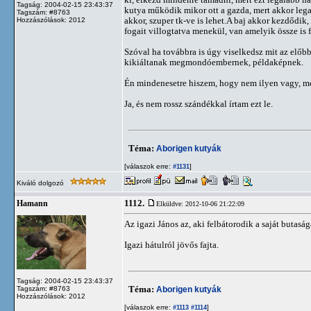
Tagság: 2004-02-15 23:43:37
kutya működik mikor ott a gazda, mert akkor lega
Tagszám: #8763
akkor, szuper tk-ve is lehet.A baj akkor kezdődik
Hozzászólások: 2012
fogait villogtatva menekül, van amelyik össze is 
Szóval ha továbbra is úgy viselkedsz mit az előbb
kikiáltanak megmondóembernek, példaképnek.
Én mindenesetre hiszem, hogy nem ilyen vagy, mer
Ja, és nem rossz szándékkal írtam ezt le.
Téma:
Aborigen kutyák
[válaszok erre:
]
#1131
Kiváló dolgozó
1112.
Hamann
Elküldve: 2012-10-06 21:22:09
Az igazi János az, aki felbátorodik a saját butasá
Igazi hátulról jövős fajta.
Tagság: 2004-02-15 23:43:37
Téma:
Aborigen kutyák
Tagszám: #8763
Hozzászólások: 2012
[válaszok erre:
]
#1113
#1114