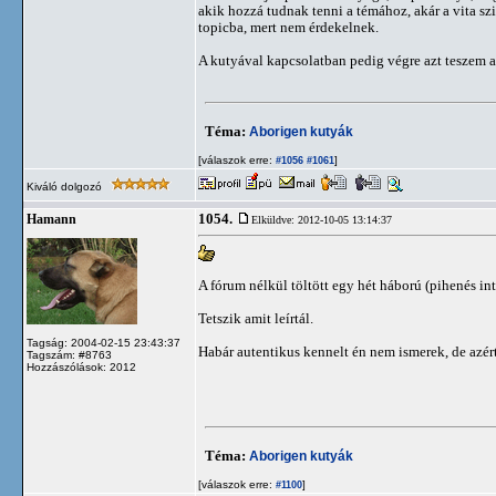
akik hozzá tudnak tenni a témához, akár a vita sz
topicba, mert nem érdekelnek.
A kutyával kapcsolatban pedig végre azt teszem 
Téma:
Aborigen kutyák
[válaszok erre:
]
#1056
#1061
Kiváló dolgozó
1054.
Hamann
Elküldve: 2012-10-05 13:14:37
A fórum nélkül töltött egy hét háború (pihenés int
Tetszik amit leírtál.
Tagság: 2004-02-15 23:43:37
Habár autentikus kennelt én nem ismerek, de azér
Tagszám: #8763
Hozzászólások: 2012
Téma:
Aborigen kutyák
[válaszok erre:
]
#1100