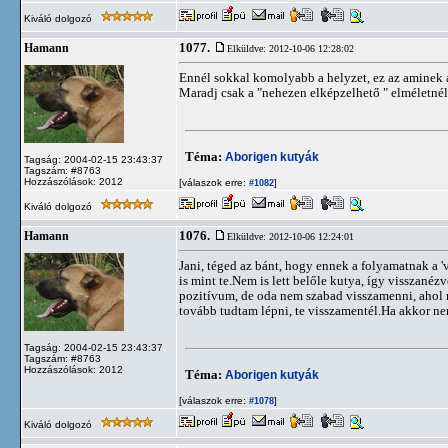
Kiváló dolgozó
1077.
Hamann
Elküldve: 2012-10-06 12:28:02
Ennél sokkal komolyabb a helyzet, ez az aminek a
Maradj csak a "nehezen elképzelhető " elméletnél
Téma:
Aborigen kutyák
Tagság: 2004-02-15 23:43:37
Tagszám: #8763
Hozzászólások: 2012
[válaszok erre:
]
#1082
Kiváló dolgozó
1076.
Hamann
Elküldve: 2012-10-06 12:24:01
Jani, téged az bánt, hogy ennek a folyamatnak a 'v
is mint te.Nem is lett belőle kutya, így visszané
pozitívum, de oda nem szabad visszamenni, ahol m
tovább tudtam lépni, te visszamentél.Ha akkor n
Tagság: 2004-02-15 23:43:37
Tagszám: #8763
Hozzászólások: 2012
Téma:
Aborigen kutyák
[válaszok erre:
]
#1078
Kiváló dolgozó