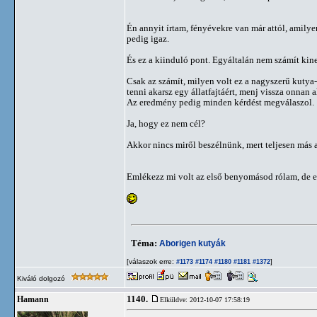
Én annyit írtam, fényévekre van már attól, amily
pedig igaz.
És ez a kiinduló pont. Egyáltalán nem számít kin
Csak az számít, milyen volt ez a nagyszerű kutya-f
tenni akarsz egy állatfajtáért, menj vissza onna
Az eredmény pedig minden kérdést megválaszol.
Ja, hogy ez nem cél?
Akkor nincs miről beszélnünk, mert teljesen más
Emlékezz mi volt az első benyomásod rólam, de ez
Téma:
Aborigen kutyák
[válaszok erre:
]
#1173
#1174
#1180
#1181
#1372
Kiváló dolgozó
1140.
Hamann
Elküldve: 2012-10-07 17:58:19