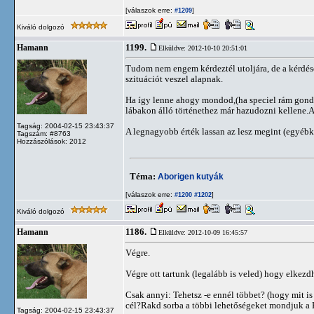
[válaszok erre:
]
#1209
Kiváló dolgozó
1199.
Hamann
Elküldve: 2012-10-10 20:51:01
Tudom nem engem kérdeztél utoljára, de a kérdé
szituációt veszel alapnak.
Ha így lenne ahogy mondod,(ha speciel rám gondol
lábakon álló történethez már hazudozni kellene.
Tagság: 2004-02-15 23:43:37
A legnagyobb érték lassan az lesz megint (egyébk
Tagszám: #8763
Hozzászólások: 2012
Téma:
Aborigen kutyák
[válaszok erre:
]
#1200
#1202
Kiváló dolgozó
1186.
Hamann
Elküldve: 2012-10-09 16:45:57
Végre.
Végre ott tartunk (legalább is veled) hogy elke
Csak annyi: Tehetsz -e ennél többet? (hogy mit i
cél?Rakd sorba a többi lehetőségeket mondjuk a KÁ
Tagság: 2004-02-15 23:43:37