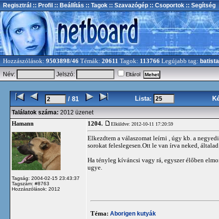
Regisztrál
:: Profil
:: Beállítás
:: Tagok
:: Szavazógép
:: Csoportok
:: Segítség
Hozzászólások:
9503898/46
Témák:
20611
Tagok:
113766
Legújabb tag:
batista
Név:
Jelszó:
Eltárol
Lista:
K
/ 81
Találatok száma:
2012 üzenet
1204.
Hamann
Elküldve: 2012-10-11 17:20:59
Elkezdtem a válaszomat leírni , úgy kb. a negyed
sorokat feleslegesen.Ott le van írva neked, általad
Ha tényleg kíváncsi vagy rá, egyszer élőben elm
ugye.
Tagság: 2004-02-15 23:43:37
Tagszám: #8763
Hozzászólások: 2012
Téma:
Aborigen kutyák