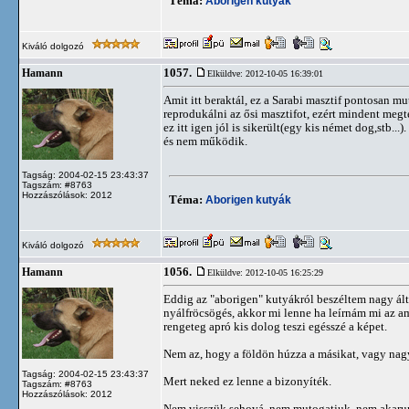
Téma:
Aborigen kutyák
Kiváló dolgozó
1057.
Hamann
Elküldve: 2012-10-05 16:39:01
Amit itt beraktál, ez a Sarabi masztif pontosan 
reprodukálni az ősi masztifot, ezért mindent meg
ez itt igen jól is sikerült(egy kis német dog,stb...
és nem működik.
Tagság: 2004-02-15 23:43:37
Tagszám: #8763
Hozzászólások: 2012
Téma:
Aborigen kutyák
Kiváló dolgozó
1056.
Hamann
Elküldve: 2012-10-05 16:25:29
Eddig az "aborigen" kutyákról beszéltem nagy ál
nyálfröcsögés, akkor mi lenne ha leírnám mi az a
rengeteg apró kis dolog teszi egésszé a képet.
Nem az, hogy a földön húzza a másikat, vagy nagy
Tagság: 2004-02-15 23:43:37
Mert neked ez lenne a bizonyíték.
Tagszám: #8763
Hozzászólások: 2012
Nem visszük sehová, nem mutogatjuk, nem akarunk 