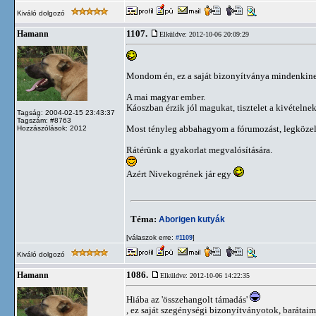
Kiváló dolgozó
1107.
Hamann
Elküldve: 2012-10-06 20:09:29
Mondom én, ez a saját bizonyítványa mindenkine
A mai magyar ember.
Káoszban érzik jól magukat, tisztelet a kivételne
Tagság: 2004-02-15 23:43:37
Tagszám: #8763
Most tényleg abbahagyom a fórumozást, legközel
Hozzászólások: 2012
Rátérünk a gyakorlat megvalósítására.
Azért Nivekogrének jár egy
Téma:
Aborigen kutyák
[válaszok erre:
]
#1109
Kiváló dolgozó
1086.
Hamann
Elküldve: 2012-10-06 14:22:35
Hiába az 'összehangolt támadás'
, ez saját szegénységi bizonyítványotok, barátaim