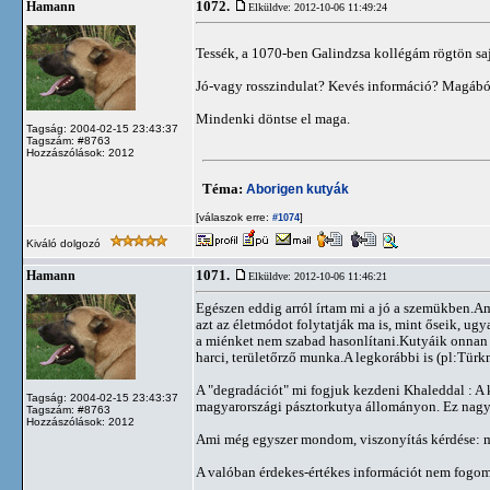
1072.
Hamann
Elküldve: 2012-10-06 11:49:24
Tessék, a 1070-ben Galindzsa kollégám rögtön saj
Jó-vagy rosszindulat? Kevés információ? Magából
Mindenki döntse el maga.
Tagság: 2004-02-15 23:43:37
Tagszám: #8763
Hozzászólások: 2012
Téma:
Aborigen kutyák
[válaszok erre:
]
#1074
Kiváló dolgozó
1071.
Hamann
Elküldve: 2012-10-06 11:46:21
Egészen eddig arról írtam mi a jó a szemükben.Am
azt az életmódot folytatják ma is, mint őseik, 
a miénket nem szabad hasonlítani.Kutyáik onnan k
harci, területőrző munka.A legkorábbi is (pl:Tür
A "degradációt" mi fogjuk kezdeni Khaleddal : A 
Tagság: 2004-02-15 23:43:37
magyarországi pásztorkutya állományon. Ez nagy
Tagszám: #8763
Hozzászólások: 2012
Ami még egyszer mondom, viszonyítás kérdése: m
A valóban érdekes-értékes információt nem fogom 