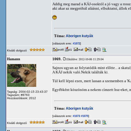
Addig meg marad a KÁJ-osoktól a jó vagy a rosszin
aki akar az megpróbál aláásni, elbuktatni, állok e
Téma:
Aborigen kutyák
[válaszok erre:
]
#1072
Kiváló dolgozó
1069.
Hamann
Elküldve: 2012-10-06 11:29:04
Sajnos ugyan az folytatódik mint előtte... a skat
A KÁJ nekik való.Nekik találták ki.
Túl kell lépni ezen, mert lassan a szememben a '
Egyébként köszönöm a nekem címzett hsz-eket, meg
Tagság: 2004-02-15 23:43:37
Tagszám: #8763
Hozzászólások: 2012
Téma:
Aborigen kutyák
[válaszok erre:
]
#1073
#1075
Kiváló dolgozó