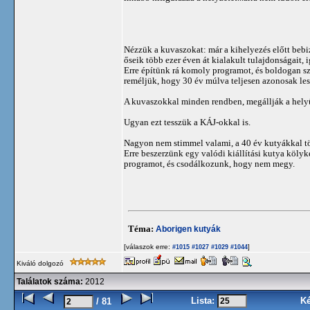
Nézzük a kuvaszokat: már a kihelyezés előtt beb
őseik több ezer éven át kialakult tulajdonságait
Erre építünk rá komoly programot, és boldogan 
reméljük, hogy 30 év múlva teljesen azonosak les
A kuvaszokkal minden rendben, megállják a helyü
Ugyan ezt tesszük a KÁJ-okkal is.
Nagyon nem stimmel valami, a 40 év kutyákkal töl
Erre beszerzünk egy valódi kiállítási kutya köly
programot, és csodálkozunk, hogy nem megy.
Téma:
Aborigen kutyák
[válaszok erre:
]
#1015
#1027
#1029
#1044
Kiváló dolgozó
Találatok száma:
2012
Lista:
K
/ 81