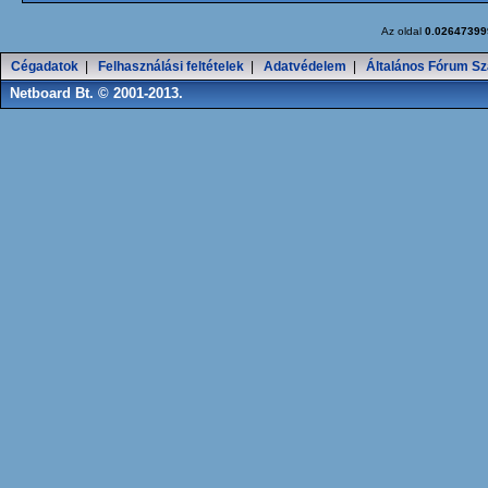
Az oldal
0.02647399
Cégadatok
|
Felhasználási feltételek
|
Adatvédelem
|
Általános Fórum Sz
Netboard Bt. © 2001-2013.