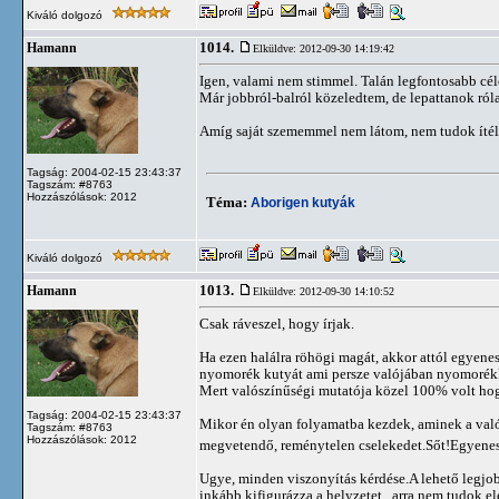
Kiváló dolgozó
1014.
Hamann
Elküldve: 2012-09-30 14:19:42
Igen, valami nem stimmel. Talán legfontosabb cé
Már jobbról-balról közeledtem, de lepattanok róla
Amíg saját szememmel nem látom, nem tudok ítél
Tagság: 2004-02-15 23:43:37
Tagszám: #8763
Hozzászólások: 2012
Téma:
Aborigen kutyák
Kiváló dolgozó
1013.
Hamann
Elküldve: 2012-09-30 14:10:52
Csak ráveszel, hogy írjak.
Ha ezen halálra röhögi magát, akkor attól egyenes
nyomorék kutyát ami persze valójában nyomorékk
Mert valószínűségi mutatója közel 100% volt hog
Tagság: 2004-02-15 23:43:37
Mikor én olyan folyamatba kezdek, aminek a valós
Tagszám: #8763
Hozzászólások: 2012
megvetendő, reménytelen cselekedet.Sőt!Egyene
Ugye, minden viszonyítás kérdése.A lehető legjobb
inkább kifigurázza a helyzetet...arra nem tudok e