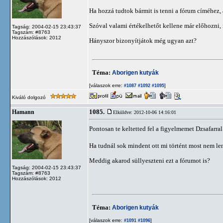
Ha hozzá tudtok bármit is tenni a fórum címéhez,
Szóval valami értékelhetőt kellene már előhozni
Tagság: 2004-02-15 23:43:37
Tagszám: #8763
Hozzászólások: 2012
Hányszor bizonyítjátok még ugyan azt?
Téma:
Aborigen kutyák
[válaszok erre:
]
#1087
#1092
#1095
Kiváló dolgozó
1085.
Hamann
Elküldve: 2012-10-06 14:16:01
Pontosan te keltetted fel a figyelmemet Dzsafarra
Ha tudnál sok mindent ott mi történt most nem le
Meddig akarod süllyeszteni ezt a fórumot is?
Tagság: 2004-02-15 23:43:37
Tagszám: #8763
Hozzászólások: 2012
Téma:
Aborigen kutyák
[válaszok erre:
]
#1091
#1096