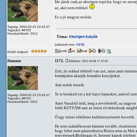
Ide járok csak,az aborigen topicba, hogy ne zavar
az, akit nem érdekel.
Ez a jó magyar szokás.
Tagság: 2004-02-15 23:43:37
Tagszám: #8763
Hozzászólások: 2012
Téma:
Aborigen kutyák
[válaszok erre:
]
#1176
Kiváló dolgozó
1172.
Hamann
Elküldve: 2012-10-08 17:47:05
Zoli, itt sokkal többről van szó, mint amit érint
formájukra akarják formálni kutyájukat.
Ami nekik tetszik.
Te is berakod ezt a két harci bajnokot, amivel ne
Tagság: 2004-02-15 23:43:37
Tagszám: #8763
Hozzászólások: 2012
Amit Vazulról írtál, meg a neveléséről, az nagyon
Jobb KUTYÁM ami az itteni elvárásoknak megfelel
Ő egy szinte tökéletes kultúrtenyésztett keverék.
De nem szándékozom bántani tovább, részletezni k
hogy lehet nem pásztorkutya.Biztos nem az.Már az 
testvéreinek)Boldogan él, hetente kapok telefont