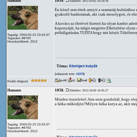
1059.
Hamann
Elküldve: 2012-10-05 16:59:18
Én közel sem értek annyit a szamuráj-kultúrához m
gyakorló barátomnak, aki csak mosolygott, és el
A kovács az életével fizetett ha olyan kardot adot
koponyáját, ha mégis megtette.Elkészítése olyan 
próbálgatására.TUDTA hogy mit készít.Tökéletesne
Tagság: 2004-02-15 23:43:37
Tagszám: #8763
Hozzászólások: 2012
Téma:
Aborigen kutyák
[válaszok erre:
]
#1079
Kiváló dolgozó
1058.
Hamann
Elküldve: 2012-10-05 16:45:27
Minden tisztelettel:Arra nem gondoltál, hogy elej
a falka működjön?Milyen falka kutya az, akit meg
Tagság: 2004-02-15 23:43:37
Tagszám: #8763
Hozzászólások: 2012