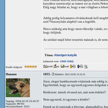
kutyához szerencséje az ismeri ezt az érzést.Nek
Elég nagy feladat az, hogy a mai világban a lehe
Addig pedig folyamatos elvárásoknak kell megfele
szót?Viszonyítási alapból van a legtöbb.
Nincs szükség arra hogy most elkezdje valaki, e
hogy ítéljünk.
Az utódait majd lehet tesztelni másnak is, de ne
Téma:
Aborigen kutyák
[válaszok erre:
]
#1060
#1062
Kiváló dolgozó
1055.
Hamann
Elküldve: 2012-10-05 15:55:21
Józsi, eleget barátkoztunk-vitáztunk már eddig is.
Egyértelmű, hogy az egyszerű,egyenes dolgokat sz
Kérdezem: minek olvasod azt, ami nem érdekel?
Nem egyszerű, és egyenes a kérdés?
Tagság: 2004-02-15 23:43:37
Tagszám: #8763
Ennek az új topicnak a lényege, alapszabálya, hog
Hozzászólások: 2012