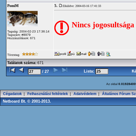
5.
PomiM
Elküldve: 2004-03-16 17:41:33
Nincs jogosultsága
Tagság: 2004-02-23 17:36:14
Tagszám: #8979
Hozzászólások: 671
Törzstag
Találatok száma:
671
Lista:
K
/ 27
Az oldal
0.01928400
Cégadatok
|
Felhasználási feltételek
|
Adatvédelem
|
Általános Fórum Sz
Netboard Bt. © 2001-2013.