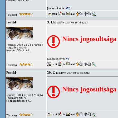
Hozzászólások: 671
[válaszok erre:
]
#31
Törzstag
3.
PomiM
Elküldve: 2004-03-19 16:42:33
Nincs jogosultsága
Tagság: 2004-02-23 17:36:14
Tagszám: #8979
Hozzászólások: 671
[válaszok erre:
]
#4
Törzstag
39.
PomiM
Elküldve: 2004-03-16 18:22:12
Nincs jogosultsága
Tagság: 2004-02-23 17:36:14
Tagszám: #8979
Hozzászólások: 671
Törzstag