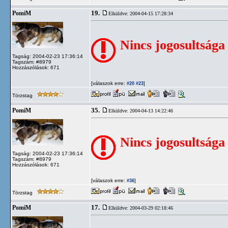
19.
PomiM
Elküldve: 2004-04-15 17:28:34
Nincs jogosultsága
Tagság: 2004-02-23 17:36:14
Tagszám: #8979
Hozzászólások: 671
[válaszok erre:
]
#20
#23
Törzstag
35.
PomiM
Elküldve: 2004-04-13 14:22:46
Nincs jogosultsága
Tagság: 2004-02-23 17:36:14
Tagszám: #8979
Hozzászólások: 671
[válaszok erre:
]
#36
Törzstag
17.
PomiM
Elküldve: 2004-03-29 02:18:46