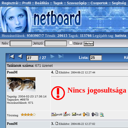
Regisztrál
:: Profil
:: Beállítás
:: Tagok
:: Szavazógép
:: Csoportok
:: Segítség
Hozzászólások:
9503907/7
Témák:
20615
Tagok:
113766
Legújabb tag:
batista
Név:
Jelszó:
Eltárol
Lista:
K
/ 27
Találatok száma:
671 üzenet
4.
PomiM
Elküldve: 2004-06-22 12:27:44
Nincs jogosultsága
Tagság: 2004-02-23 17:36:14
Tagszám: #8979
Hozzászólások: 671
Törzstag
3.
PomiM
Elküldve: 2004-06-22 12:27:02