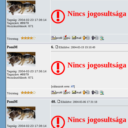
Nincs jogosultsága
Tagság: 2004-02-23 17:36:14
Tagszám: #8979
Hozzászólások: 671
Törzstag
6.
PomiM
Elküldve: 2004-05-19 19:10:49
Nincs jogosultsága
Tagság: 2004-02-23 17:36:14
Tagszám: #8979
Hozzászólások: 671
[válaszok erre:
]
#7
Törzstag
40.
PomiM
Elküldve: 2004-05-06 17:31:18
Nincs jogosultsága
Tagság: 2004-02-23 17:36:14