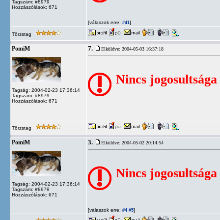
Tagszám: #8979
Hozzászólások: 671
[válaszok erre:
]
#41
Törzstag
7.
PomiM
Elküldve: 2004-05-03 16:37:18
Nincs jogosultsága
Tagság: 2004-02-23 17:36:14
Tagszám: #8979
Hozzászólások: 671
Törzstag
3.
PomiM
Elküldve: 2004-05-02 20:14:54
Nincs jogosultsága
Tagság: 2004-02-23 17:36:14
Tagszám: #8979
Hozzászólások: 671
[válaszok erre:
]
#4
#5