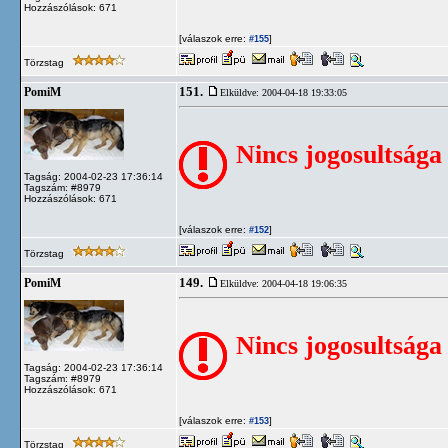
Hozzászólások: 671
[válaszok erre:
]
#155
Törzstag
151.
PomiM
Elküldve: 2004-04-18 19:33:05
Nincs jogosultsága
Tagság: 2004-02-23 17:36:14
Tagszám: #8979
Hozzászólások: 671
[válaszok erre:
]
#152
Törzstag
149.
PomiM
Elküldve: 2004-04-18 19:06:35
Nincs jogosultsága
Tagság: 2004-02-23 17:36:14
Tagszám: #8979
Hozzászólások: 671
[válaszok erre:
]
#153
Törzstag