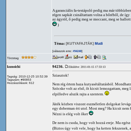
A garanciális fa-testápoló pedig ma már többízb
régen sapkát csináltattam volna a bőréből, de így
az ágyról, ő pedig meg se moccant, meg se hallott
)
Téma:
[KUTYAFAJTÁK]
Mudi
[válaszok erre:
]
#94248
Törzstag
94236.
kunoichi
Elküldve: 2011-01-15 17:33:13
Sziasztok!
Tagság: 2010-12-25 10:52:39
Tagszám: #90853
Hozzászólások: 612
Nem rég értem haza kutyasétáltatásból. Mondhatná
Szöcske volt az első, őt kicsit lemozgattam, meg 
elpilledve alszik rajta a szentem.
Játék közben viszont eszméletlen dolgokat levágo
egy doberman éri utol. Most meg? Ha kicsit nem fi
Nézni is elég volt őket
De nem is csoda, hogy volt hozzá ereje. Ma egész
(Biztos úgy volt vele, hogy ha ketten fekszenek,