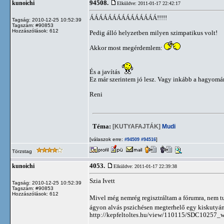
94508.
kunoichi
Elküldve: 2011-01-17 22:42:17
ÁÁÁÁÁÁÁÁÁÁÁÁÁÁÁ!!!!!
Tagság: 2010-12-25 10:52:39
Tagszám: #90853
Hozzászólások: 612
Pedig álló helyzetben milyen szimpatikus volt!
Akkor most megérdemlem:
És a javítás
Ez már szerintem jó lesz. Vagy inkább a hagyomá
Reni
Téma:
[KUTYAFAJTÁK]
Mudi
[válaszok erre:
]
#94509
#94516
Törzstag
4053.
kunoichi
Elküldve: 2011-01-17 22:39:38
Szia Ivett
Tagság: 2010-12-25 10:52:39
Tagszám: #90853
Hozzászólások: 612
Mivel még nemrég regisztráltam a fórumra, nem tud
ágyon alvás pszichésen megterhelő egy kiskutyán
http://kepfeltoltes.hu/view/110115/SDC10257_w