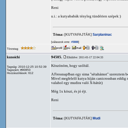
Reni
u.i.: a kutyababák tényleg tündérien szépek:)
Téma:
[KUTYAFAJTÁK]
Sarplaninac
[válaszok erre:
]
#5888
Törzstag
94505.
kunoichi
Elküldve: 2011-01-17 22:04:33
Köszönöm, hogy szóltál.
Tagság: 2010-12-25 10:52:39
Tagszám: #90853
Hozzászólások: 612
A Fressnapfban egy sima "sétahámot" szereztem be.
Mivel megfelelő kutya híján canicrossban eddig 
valahol egy mudira való X-hátút)
Még 1x köszi, és jó éjt.
Reni
Téma:
[KUTYAFAJTÁK]
Mudi