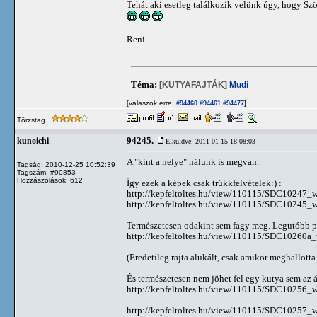
Tehát aki esetleg találkozik velünk úgy, hogy Szö
Reni
Téma:
[KUTYAFAJTÁK]
Mudi
[válaszok erre:
]
#94460
#94461
#94477
Törzstag
94245.
kunoichi
Elküldve: 2011-01-15 18:08:03
A "kint a helye" nálunk is megvan.
Tagság: 2010-12-25 10:52:39
Tagszám: #90853
Hozzászólások: 612
Így ezek a képek csak trükkfelvételek:) :
http://kepfeltoltes.hu/view/110115/SDC10247_w
http://kepfeltoltes.hu/view/110115/SDC10245_w
Természetesen odakint sem fagy meg. Legutóbb pl
http://kepfeltoltes.hu/view/110115/SDC10260a_
(Eredetileg rajta alukált, csak amikor meghallotta
És természetesen nem jöhet fel egy kutya sem az 
http://kepfeltoltes.hu/view/110115/SDC10256_w
http://kepfeltoltes.hu/view/110115/SDC10257_w