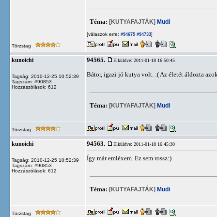
Téma:
[KUTYAFAJTÁK]
Mudi
[válaszok erre:
]
#94675
#94733
Törzstag
94565.
kunoichi
Elküldve: 2011-01-18 16:50:45
Bátor, igazi jó kutya volt. :( Az életét áldozta azok
Tagság: 2010-12-25 10:52:39
Tagszám: #90853
Hozzászólások: 612
Téma:
[KUTYAFAJTÁK]
Mudi
Törzstag
94563.
kunoichi
Elküldve: 2011-01-18 16:45:30
Így már emléxem. Ez sem rossz:)
Tagság: 2010-12-25 10:52:39
Tagszám: #90853
Hozzászólások: 612
Téma:
[KUTYAFAJTÁK]
Mudi
Törzstag