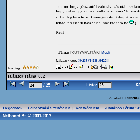
Tudom, hogy pénztártól való távozás után reklam
hogy milyen garancicát vállal a kutyára? Értem it
e. Esetleg ha a túlzott simogatástól kikopik a sző
rendeltetésszerű használat"-nak tudható be
)
Reni
Téma:
[KUTYAFAJTÁK]
Mudi
[válaszok erre:
]
#94237
#94238
#94258
Törzstag
Találatok száma:
612
Lista:
K
/ 25
Az oldal
0.02627682
Cégadatok
|
Felhasználási feltételek
|
Adatvédelem
|
Általános Fórum Sz
Netboard Bt. © 2001-2013.