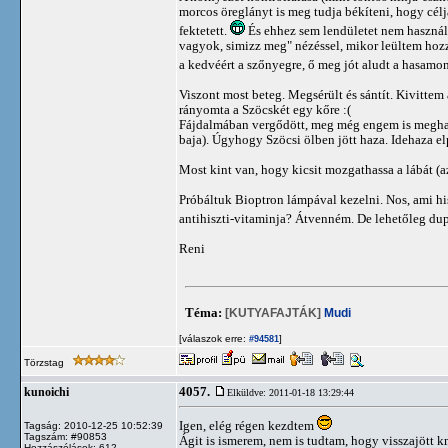
morcos öreglányt is meg tudja békíteni, hogy céljá
fektetett.
És ehhez sem lendületet nem használt
vagyok, simizz meg" nézéssel, mikor leültem hozzá
a kedvéért a szőnyegre, ő meg jót aludt a hasamo
Viszont most beteg. Megsérült és sántít. Kivittem a
rányomta a Szöcskét egy kőre :(
Fájdalmában vergődött, meg még engem is meghara
baja). Úgyhogy Szöcsi ölben jött haza. Idehaza el
Most kint van, hogy kicsit mozgathassa a lábát (a
Próbáltuk Bioptron lámpával kezelni. Nos, ami his
antihiszti-vitaminja? Átvenném. De lehetőleg du
Reni
Téma:
[KUTYAFAJTÁK]
Mudi
[válaszok erre:
]
#94581
Törzstag
4057.
kunoichi
Elküldve: 2011-01-18 13:29:44
Igen, elég régen kezdtem
Tagság: 2010-12-25 10:52:39
Tagszám: #90853
Ágit is ismerem, nem is tudtam, hogy visszajött k
Hozzászólások: 612