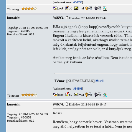
[válaszok erre:
]
#94699
Törzstag
94693.
kunoichi
Elküldve: 2011-01-18 19:33:47
Hála a jó égnek (kopp-kopp) veszélyesebb kutyat
Tagság: 2010-12-25 10:52:39
összesen 2 nagy kutyát láttam kint, az is csak kis
Tagszám: #90853
Hozzászólások: 612
Engem általában a kistestűek vesznek célba. Táma
mókolt a kerítésen belül, akárhogy üvöltöttem a k
még ők akartak feljelenteni engem, hogy minek hoz
lefeküdt, amúgy pórázon volt, az ő kutyájuk meg t
Amiket meg írtok, az kész rémálom. Nem is tudom
bármelyik kutyám.
Téma:
[KUTYAFAJTÁK]
Mudi
[válaszok erre:
]
#94696
Törzstag
94674.
kunoichi
Elküldve: 2011-01-18 19:19:17
Köszi.
Tagság: 2010-12-25 10:52:39
Tagszám: #90853
Hozzászólások: 612
Remélem, hogy hamar kiheveri. Vasárnap szeretném 
meg álló helyzetben le se teszi a lábát. Nem jó n