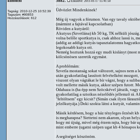
5882.
kunoichi
Elküldve: 2011-01-17 15:41:50
Üdvözlet Mindenkinek!
Tagság: 2010-12-25 10:52:39
Tagszám: #90853
Hozzászólások: 612
Még új vagyok a fórumon. Van egy tavaly október 1
(mármint a fajtával kapcsolatban)
Röviden a kutyáról:
A kutyus (Szvetlána) kb 50 kg, TK nélküli jószág.
volna belőle sportkutya is, csak ahhoz lassú is,
(addig az addigi kutyás tapasztalatomra hagyatkoz
legokosabb kutya ott.
Nemrég hoztunk hozzá egy mudi kislányt (most múl
kölcsönösen szeretik egymást.
A problémám:
Szvetla mostanság sokat változott, sajnos nem a l
után gyakorlatilag lassított felvételként mozgott
viszont olyan vágtákat le bír vágni, hogy a sulib
volt mellette másik kutya, akkor szépen futott. 
Odahaza is (ha épp nem Szöcskével játszik, vagy n
gyakorlatilag a sztoikus nézelődés jellemző rá. A
"feltöltsem" egy kicsit? (Simán csak ilyen fárasz
jelzőkutyája.) Doki szokta látni a kutyát, valamin
Másik kérdésem, hogy a ház tényleges őrzését kb m
is megharapna? Siettetni nem akarom, olyan helyz
hogy mi újság, mivel még érzem rajta, hogy bár ug
mint emberre (ugatni szépen ugat kb 4 hónapos ko
A segítséget köszönöm.