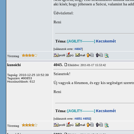
aki kísér, hogy jöhessen a Szöcsi, valamint ha a
Üdvözlettel:
Reni
Téma:
[AGILITY----------]
Kecskemét
[válaszok erre:
]
#4047
Törzstag
4045.
kunoichi
Elküldve: 2011-01-17 15:53:42
Sziasztok!
Tagság: 2010-12-25 10:52:39
Tagszám: #90853
Hozzászólások: 612
Új vagyok a fórumon, és egy kis segítséget szeretn
Reni
Téma:
[AGILITY----------]
Kecskemét
[válaszok erre:
]
#4051
#4052
Törzstag