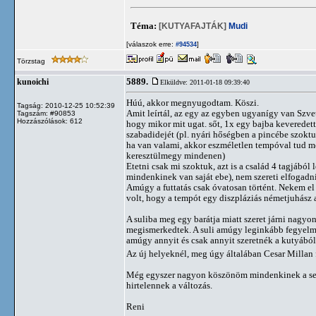
Téma:
[KUTYAFAJTÁK]
Mudi
[válaszok erre:
]
#94534
Törzstag
5889.
kunoichi
Elküldve: 2011-01-18 09:39:40
Húú, akkor megnyugodtam. Köszi.
Tagság: 2010-12-25 10:52:39
Amit leírtál, az egy az egyben ugyanígy van Szve
Tagszám: #90853
Hozzászólások: 612
hogy mikor mit ugat. sőt, 1x egy bajba keveredett
szabadidejét (pl. nyári hőségben a pincébe szokt
ha van valami, akkor eszméletlen tempóval tud m
keresztülmegy mindenen)
Etetni csak mi szoktuk, azt is a család 4 tagjábó
mindenkinek van saját ebe), nem szereti elfogadni
Amúgy a futtatás csak óvatosan történt. Nekem el
volt, hogy a tempót egy diszpláziás németjuhász a
A suliba meg egy barátja miatt szeret járni nagy
megismerkedtek. A suli amúgy leginkább fegyelmez
amúgy annyit és csak annyit szeretnék a kutyából 
Az új helyeknél, meg úgy általában Cesar Millan f
Még egyszer nagyon köszönöm mindenkinek a segí
hirtelennek a változás.
Reni