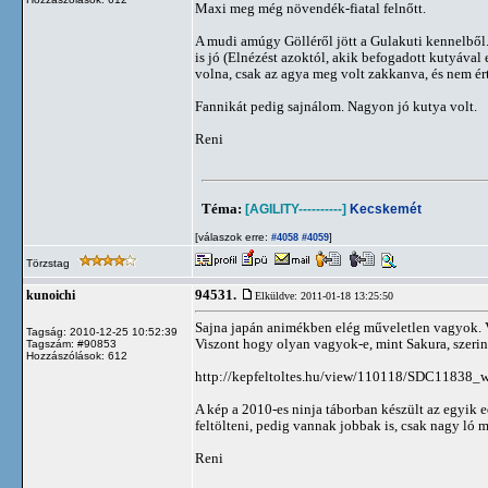
Maxi meg még növendék-fiatal felnőtt.
A mudi amúgy Gölléről jött a Gulakuti kennelből.
is jó (Elnézést azoktól, akik befogadott kutyával
volna, csak az agya meg volt zakkanva, és nem ért
Fannikát pedig sajnálom. Nagyon jó kutya volt.
Reni
Téma:
[AGILITY----------]
Kecskemét
[válaszok erre:
]
#4058
#4059
Törzstag
94531.
kunoichi
Elküldve: 2011-01-18 13:25:50
Sajna japán animékben elég műveletlen vagyok. V
Tagság: 2010-12-25 10:52:39
Viszont hogy olyan vagyok-e, mint Sakura, szerin
Tagszám: #90853
Hozzászólások: 612
http://kepfeltoltes.hu/view/110118/SDC11838_w
A kép a 2010-es ninja táborban készült az egyik e
feltölteni, pedig vannak jobbak is, csak nagy ló 
Reni