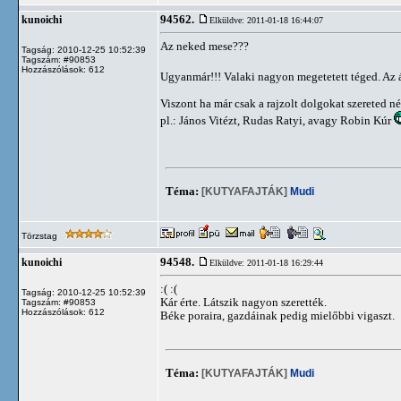
94562.
kunoichi
Elküldve: 2011-01-18 16:44:07
Az neked mese???
Tagság: 2010-12-25 10:52:39
Tagszám: #90853
Hozzászólások: 612
Ugyanmár!!! Valaki nagyon megetetett téged. Az ál
Viszont ha már csak a rajzolt dolgokat szereted
pl.: János Vitézt, Rudas Ratyi, avagy Robin Kúr
Téma:
[KUTYAFAJTÁK]
Mudi
Törzstag
94548.
kunoichi
Elküldve: 2011-01-18 16:29:44
:( :(
Tagság: 2010-12-25 10:52:39
Kár érte. Látszik nagyon szerették.
Tagszám: #90853
Hozzászólások: 612
Béke poraira, gazdáinak pedig mielőbbi vigaszt.
Téma:
[KUTYAFAJTÁK]
Mudi