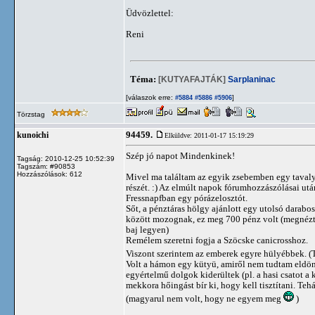
Üdvözlettel:
Reni
Téma:
[KUTYAFAJTÁK]
Sarplaninac
[válaszok erre:
]
#5884
#5886
#5906
Törzstag
94459.
kunoichi
Elküldve: 2011-01-17 15:19:29
Szép jó napot Mindenkinek!
Tagság: 2010-12-25 10:52:39
Tagszám: #90853
Hozzászólások: 612
Mivel ma találtam az egyik zsebemben egy tavaly 
részét. :) Az elmúlt napok fórumhozzászólásai utá
Fressnapfban egy pórázelosztót.
Sőt, a pénztáras hölgy ajánlott egy utolsó darab
között mozognak, ez meg 700 pénz volt (megnézt
baj legyen)
Remélem szeretni fogja a Szöcske canicrosshoz.
Viszont szerintem az emberek egyre hülyébbek. (
Volt a hámon egy kütyü, amiről nem tudtam eldönt
egyértelmű dolgok kiderültek (pl. a hasi csatot a
mekkora hőingást bír ki, hogy kell tisztítani. Teh
(magyarul nem volt, hogy ne egyem meg
)