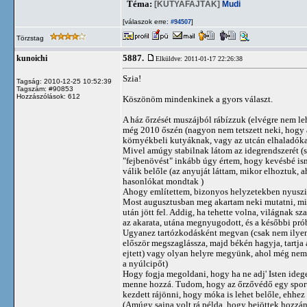
Téma:
[KUTYAFAJTÁK]
Mudi
[válaszok erre:
]
#94507
Törzstag
5887.
kunoichi
Elküldve: 2011-01-17 22:26:38
Szia!
Tagság: 2010-12-25 10:52:39
Tagszám: #90853
Hozzászólások: 612
Köszönöm mindenkinek a gyors választ.
A ház őrzését muszájból rábízzuk (elvégre nem leh
még 2010 őszén (nagyon nem tetszett neki, hogy a 
környékbeli kutyáknak, vagy az utcán elhaladókat
Mivel amúgy stabilnak látom az idegrendszerét (s
"fejbenövést" inkább úgy értem, hogy kevésbé is
válik belőle (az anyuját láttam, mikor elhoztuk,
hasonlókat mondtak )
Ahogy említettem, bizonyos helyzetekben nyuszi
Most augusztusban meg akartam neki mutatni, mi is
után jött fel. Addig, ha tehette volna, világnak s
az akarata, utána megnyugodott, és a későbbi pr
Ugyanez tartózkodásként megvan (csak nem ilyen m
először megszaglássza, majd békén hagyja, tartja 
ejtett) vagy olyan helyre megyünk, ahol még nem j
a nyúlcipőt)
Hogy fogja megoldani, hogy ha ne adj' Isten idege
menne hozzá. Tudom, hogy az őrzővédő egy sport, é
kezdett rájönni, hogy móka is lehet belőle, ehhe
(Amúgy sajna volt rá példa, hogy bejöttek hozzán