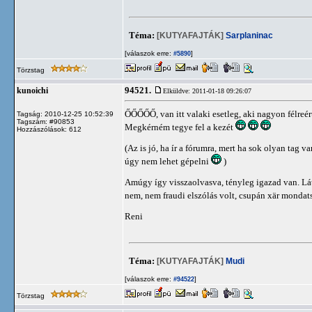
Téma:
[KUTYAFAJTÁK]
Sarplaninac
[válaszok erre:
]
#5890
Törzstag
94521.
kunoichi
Elküldve: 2011-01-18 09:26:07
ŐŐŐŐŐ, van itt valaki esetleg, aki nagyon félreér
Tagság: 2010-12-25 10:52:39
Tagszám: #90853
Megkérném tegye fel a kezét
Hozzászólások: 612
(Az is jó, ha ír a fórumra, mert ha sok olyan tag 
úgy nem lehet gépelni
)
Amúgy így visszaolvasva, tényleg igazad van. Láts
nem, nem fraudi elszólás volt, csupán xär mondat
Reni
Téma:
[KUTYAFAJTÁK]
Mudi
[válaszok erre:
]
#94522
Törzstag