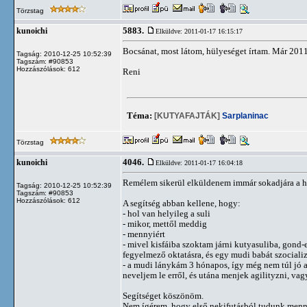
Törzstag
5883.
kunoichi
Elküldve: 2011-01-17 16:15:17
Bocsánat, most látom, hülyeséget írtam. Már 2011
Tagság: 2010-12-25 10:52:39
Tagszám: #90853
Hozzászólások: 612
Reni
Téma:
[KUTYAFAJTÁK]
Sarplaninac
Törzstag
4046.
kunoichi
Elküldve: 2011-01-17 16:04:18
Remélem sikerül elküldenem immár sokadjára a h
Tagság: 2010-12-25 10:52:39
Tagszám: #90853
Hozzászólások: 612
A segítség abban kellene, hogy:
- hol van helyileg a suli
- mikor, mettől meddig
- mennyiért
- mivel kisfáiba szoktam járni kutyasuliba, gond-
fegyelmező oktatásra, és egy mudi babát szocializá
- a mudi lánykám 3 hónapos, így még nem túl jó a
neveljem le erről, és utána menjek agilityzni, v
Segítséget köszönöm.
Nem ígérem, hogy első nekifutásból tudunk menni