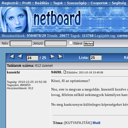
Regisztrál
:: Profil
:: Beállítás
:: Tagok
:: Szavazógép
:: Csoportok
:: Segítség
Hozzászólások:
9504078/29
Témák:
20677
Tagok:
113768
Legújabb tag:
carme
Név:
Jelszó:
Eltárol
Lista:
K
/ 25
Találatok száma:
612 üzenet
94698.
kunoichi
Elküldve: 2011-01-18 19:40:06
Köszi, fő az optimizmus?
Tagság: 2010-12-25 10:52:39
Tagszám: #90853
Hozzászólások: 612
Nos, erre is megvan a megoldás. Innentől kezdve 
lovag, félelem nélkül nekimegyek bármilyen har
No meg karácsonyra különleges képességeket ké
Téma:
[KUTYAFAJTÁK]
Mudi