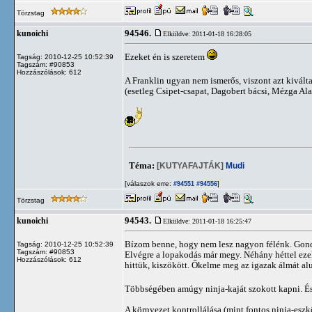
Törzstag
94546.
kunoichi
Elküldve: 2011-01-18 16:28:05
Ezeket én is szeretem
Tagság: 2010-12-25 10:52:39
Tagszám: #90853
Hozzászólások: 612
A Franklin ugyan nem ismerős, viszont azt kivál
(esetleg Csipet-csapat, Dagobert bácsi, Mézga A
Téma:
[KUTYAFAJTÁK]
Mudi
[válaszok erre:
]
#94551
#94556
Törzstag
94543.
kunoichi
Elküldve: 2011-01-18 16:25:47
Bízom benne, hogy nem lesz nagyon félénk. Gond
Tagság: 2010-12-25 10:52:39
Tagszám: #90853
Elvégre a lopakodás már megy. Néhány héttel ezel
Hozzászólások: 612
hittük, kiszökött. Őkelme meg az igazak álmát al
Többségében amúgy ninja-kaját szokott kapni. És
A környezet kontrollálása (mint fontos ninja-eszk