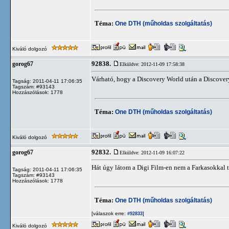
Téma:
One DTH (műholdas szolgáltatás)
Kiváló dolgozó
92838.
gorog67
Elküldve: 2012-11-09 17:58:38
Várható, hogy a Discovery World után a Discovery
Tagság: 2011-04-11 17:06:35
Tagszám: #93143
Hozzászólások: 1778
Téma:
One DTH (műholdas szolgáltatás)
Kiváló dolgozó
92832.
gorog67
Elküldve: 2012-11-09 16:07:22
Hát úgy látom a Digi Film-en nem a Farkasokkal 
Tagság: 2011-04-11 17:06:35
Tagszám: #93143
Hozzászólások: 1778
Téma:
One DTH (műholdas szolgáltatás)
[válaszok erre:
]
#92833
Kiváló dolgozó