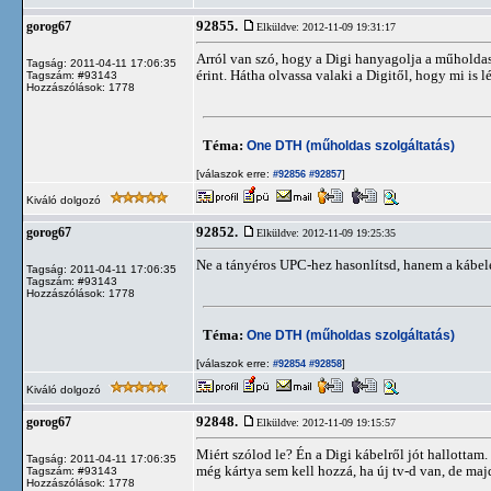
92855.
gorog67
Elküldve: 2012-11-09 19:31:17
Arról van szó, hogy a Digi hanyagolja a műholdas 
Tagság: 2011-04-11 17:06:35
érint. Hátha olvassa valaki a Digitől, hogy mi is 
Tagszám: #93143
Hozzászólások: 1778
Téma:
One DTH (műholdas szolgáltatás)
[válaszok erre:
]
#92856
#92857
Kiváló dolgozó
92852.
gorog67
Elküldve: 2012-11-09 19:25:35
Ne a tányéros UPC-hez hasonlítsd, hanem a kábele
Tagság: 2011-04-11 17:06:35
Tagszám: #93143
Hozzászólások: 1778
Téma:
One DTH (műholdas szolgáltatás)
[válaszok erre:
]
#92854
#92858
Kiváló dolgozó
92848.
gorog67
Elküldve: 2012-11-09 19:15:57
Miért szólod le? Én a Digi kábelről jót hallottam.
Tagság: 2011-04-11 17:06:35
még kártya sem kell hozzá, ha új tv-d van, de maj
Tagszám: #93143
Hozzászólások: 1778