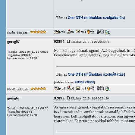
Téma:
One DTH (műholdas szolgáltatás)
Kiváló dolgozó
92894.
gorog67
Elküldve: 2012-11-09 20:35:34
Nem kell egymásnak ugrani! Azért agyalnak itt né
Tagság: 2011-04-11 17:06:35
kényelmesebb lenne nekünk, meglévő előfizetőkn
Tagszám: #93143
Hozzászólások: 1778
Téma:
One DTH (műholdas szolgáltatás)
[válaszok erre:
]
#92896
#92898
Kiváló dolgozó
92892.
gorog67
Elküldve: 2012-11-09 20:31:30
Az egész kesergésnek - legalábbis részemről - az 
Tagság: 2011-04-11 17:06:35
is változtak azóta, amikor csak az analóg kábelté
Tagszám: #93143
Hozzászólások: 1778
hogy nem kell szolgáltatót váltamom, sem ügye
csatornákat. És persze ne sokkal többért, mint mos