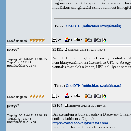
még nem kell rájuk haragudni. Azt szeretném, ha 
induláskori szolgáltatási szinvonal most is megfe
Téma:
One DTH (műholdas szolgáltatás)
Kiváló dolgozó
93111.
gorog67
Elküldve: 2012-11-22 14:35:45
Az UPC Direct-el fogható a Comedy Central, a Fi
Tagság: 2011-04-11 17:06:35
nem hiányoznának, ha áttérnék az UPC-re. Az egye
Tagszám: #93143
Hozzászólások: 1778
vannak zavarjelek a képen, UPC-nél ilyent nem t
Téma:
One DTH (műholdas szolgáltatás)
Kiváló dolgozó
93104.
gorog67
Elküldve: 2012-11-22 14:10:56
Bár szerintem is bulvárosodik a Discovery Channel
Tagság: 2011-04-11 17:06:35
emilt is küldtem a Diginek:
Tagszám: #93143
Hozzászólások: 1778
http://www.discoverybaratai.com/
Emellett a History Channelt is szeretem.