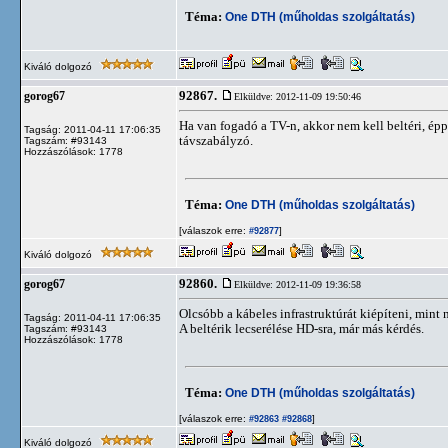
Téma:
One DTH (műholdas szolgáltatás)
Kiváló dolgozó
92867.
gorog67
Elküldve: 2012-11-09 19:50:46
Ha van fogadó a TV-n, akkor nem kell beltéri, ép
Tagság: 2011-04-11 17:06:35
távszabályzó.
Tagszám: #93143
Hozzászólások: 1778
Téma:
One DTH (műholdas szolgáltatás)
[válaszok erre:
]
#92877
Kiváló dolgozó
92860.
gorog67
Elküldve: 2012-11-09 19:36:58
Olcsóbb a kábeles infrastruktúrát kiépíteni, mint 
Tagság: 2011-04-11 17:06:35
A beltérik lecserélése HD-sra, már más kérdés.
Tagszám: #93143
Hozzászólások: 1778
Téma:
One DTH (műholdas szolgáltatás)
[válaszok erre:
]
#92863
#92868
Kiváló dolgozó