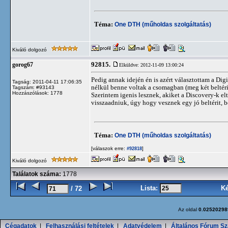
Téma:
One DTH (műholdas szolgáltatás)
Kiváló dolgozó
92815.
gorog67
Elküldve: 2012-11-09 13:00:24
Pedig annak idején én is azért választottam a Dig
Tagság: 2011-04-11 17:06:35
nélkül benne voltak a csomagban (meg két beltérit
Tagszám: #93143
Hozzászólások: 1778
Szerintem igenis lesznek, akiket a Discovery-k e
visszaadniuk, úgy hogy vesznek egy jó beltérit, b
Téma:
One DTH (műholdas szolgáltatás)
[válaszok erre:
]
#92818
Kiváló dolgozó
Találatok száma:
1778
Lista:
K
/ 72
Az oldal
0.02520298
Cégadatok
|
Felhasználási feltételek
|
Adatvédelem
|
Általános Fórum Sz