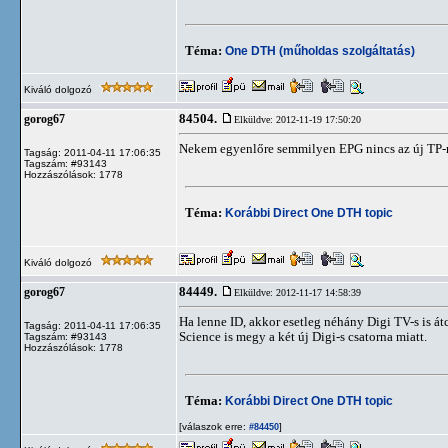
Téma:
One DTH (műholdas szolgáltatás)
Kiváló dolgozó
84504.
gorog67
Elküldve: 2012-11-19 17:50:20
Nekem egyenlőre semmilyen EPG nincs az új TP-
Tagság: 2011-04-11 17:06:35
Tagszám: #93143
Hozzászólások: 1778
Téma:
Korábbi Direct One DTH topic
Kiváló dolgozó
84449.
gorog67
Elküldve: 2012-11-17 14:58:39
Ha lenne ID, akkor esetleg néhány Digi TV-s is át
Tagság: 2011-04-11 17:06:35
Science is megy a két új Digi-s csatorna miatt.
Tagszám: #93143
Hozzászólások: 1778
Téma:
Korábbi Direct One DTH topic
[válaszok erre:
]
#84450