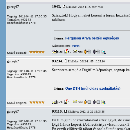
1943.
gorog67
Elküldve: 2012-11-27 08:47:08
Sziasztok! Hogyan lehet keresni a fórum hozzászó
Tagság: 2011-04-11 17:06:35
találtam.
Tagszám: #93143
Hozzászólások: 1778
Téma:
Ferguson Ariva beltéri egységek
[válaszok erre:
]
#1944
Kiváló dolgozó
93234.
gorog67
Elküldve: 2012-11-25 10:25:10
Szerintem sem jó a Digifilm képaránya, tegnap ka
Tagság: 2011-04-11 17:06:35
Tagszám: #93143
Hozzászólások: 1778
Téma:
One DTH (műholdas szolgáltatás)
Kiváló dolgozó
93116.
gorog67
Elküldve: 2012-11-22 15:05:36
Én film guru hozzászólásával értek egyet, de kim
Tagság: 2011-04-11 17:06:35
Digi árához képest. (A directkártya viszont csak 3
Tagszám: #93143
Hozzászólások: 1778
Én egyik előfizetői tábort és szolgáltatót sem ak