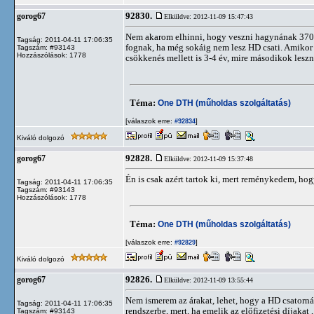
92830.
gorog67
Elküldve: 2012-11-09 15:47:43
Nem akarom elhinni, hogy veszni hagynának 370 e
Tagság: 2011-04-11 17:06:35
fognak, ha még sokáig nem lesz HD csati. Amikor
Tagszám: #93143
Hozzászólások: 1778
csökkenés mellett is 3-4 év, mire másodikok leszn
Téma:
One DTH (műholdas szolgáltatás)
[válaszok erre:
]
#92834
Kiváló dolgozó
92828.
gorog67
Elküldve: 2012-11-09 15:37:48
Én is csak azért tartok ki, mert reménykedem, hog
Tagság: 2011-04-11 17:06:35
Tagszám: #93143
Hozzászólások: 1778
Téma:
One DTH (műholdas szolgáltatás)
[válaszok erre:
]
#92829
Kiváló dolgozó
92826.
gorog67
Elküldve: 2012-11-09 13:55:44
Nem ismerem az árakat, lehet, hogy a HD csatorn
Tagság: 2011-04-11 17:06:35
rendszerbe, mert, ha emelik az előfizetési díjak
Tagszám: #93143