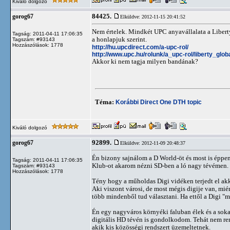
Kiváló dolgozó
84425.
gorog67
Elküldve: 2012-11-15 20:41:52
Nem értelek. Mindkét UPC anyavállalata a Liberty
Tagság: 2011-04-11 17:06:35
a honlapjuk szerint.
Tagszám: #93143
Hozzászólások: 1778
http://hu.upcdirect.com/a-upc-rol/
http://www.upc.hu/rolunk/a_upc-rol/liberty_globa
Akkor ki nem tagja milyen bandának?
Téma:
Korábbi Direct One DTH topic
Kiváló dolgozó
92899.
gorog67
Elküldve: 2012-11-09 20:48:37
Én bizony sajnálom a D World-öt és most is éppen
Tagság: 2011-04-11 17:06:35
Klub-ot akarom nézni SD-ben a ló nagy tévémen.
Tagszám: #93143
Hozzászólások: 1778
Tény hogy a műholdas Digi vidéken terjedt el akkor
Aki viszont városi, de most mégis digije van, mié
több mindenből tud választani. Ha ettől a Digi "m
Én egy nagyváros környéki faluban élek és a sokat
digitális HD tévén is gondolkodom. Tehát nem rem
akik kis közösségi rendszert üzemeltetnek.