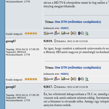
Hozzászólások: 1778
távon a HD TV-k elterjedése miatt ki fog múlni a
tényleg megjavíthatnák.
Téma:
One DTH (műholdas szolgáltatás)
[válaszok erre:
]
#92827
Kiváló dolgozó
92819.
gorog67
Elküldve: 2012-11-09 13:23:05
Az igaz, hogy romlott a műsorok szinvonala és so
Tagság: 2011-04-11 17:06:35
a History HD azért nagyon jó minőségű technikai
Tagszám: #93143
Hozzászólások: 1778
Téma:
One DTH (műholdas szolgáltatás)
[válaszok erre:
]
#92821
Kiváló dolgozó
92817.
gorog67
Elküldve: 2012-11-09 13:10:28
Én, ha véletlenül átkapcsoltam a TLC-re, mindi
Tagság: 2011-04-11 17:06:35
viszont sok autós műsort néztem eddig. Szerinte
Tagszám: #93143
Hozzászólások: 1778
ezt a fórumot is olvassák néha. Amúgy egy telepí
annyira fontos nekik.