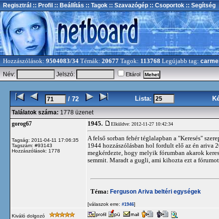
Regisztrál
:: Profil
:: Beállítás
:: Tagok
:: Szavazógép
:: Csoportok
:: Segítség
Hozzászólások:
9504083/34
Témák:
20677
Tagok:
113768
Legújabb tag:
carme
Név:
Jelszó:
Eltárol
Lista:
K
/ 72
Találatok száma:
1778 üzenet
1945.
gorog67
Elküldve: 2012-11-27 10:42:34
A felső sorban fehér téglalapban a "Keresés" szere
Tagság: 2011-04-11 17:06:35
1944 hozzászólásban hol fordult elő az én ariva 
Tagszám: #93143
Hozzászólások: 1778
megkérdezte, hogy melyik fórumban akarok keresni
semmit. Maradt a gugli, ami kihozta ezt a fórumot,
Téma:
Ferguson Ariva beltéri egységek
[válaszok erre:
]
#1946
Kiváló dolgozó