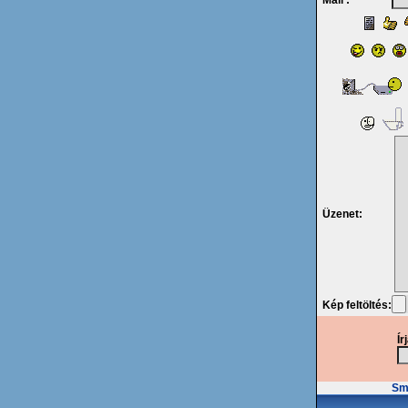
Mail :
Üzenet:
Kép feltöltés:
Ír
Smi