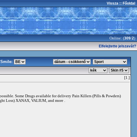
Vissza
:: Főoldal
Online: (
/
)
309
2
Elfelejtette jelszavát?
Smile:
[1.]
 possible. Some Drugs available for delivery Pain Killers (Pills & Powders)
t Loss) XANAX, VALIUM, and more .