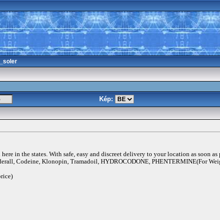
_soler
Kép:
ere in the states. With safe, easy and discreet delivery to your location as soon as
rall, Codeine, Klonopin, Tramadoil, HYDROCODONE, PHENTERMINE(For Weigh
rice)