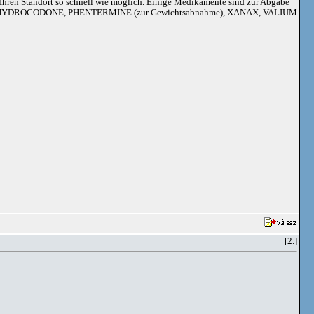
an Ihren Standort so schnell wie möglich. Einige Medikamente sind zur Abgabe
adoil, HYDROCODONE, PHENTERMINE (zur Gewichtsabnahme), XANAX, VALIUM
[2.]