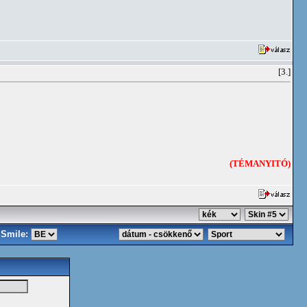
[3.]
(TÉMANYITÓ)
Smile: