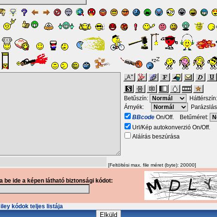
Betűszín:
Háttérszín
Árnyék:
Parázslás
BBcode
On/Off. Betűméret:
Url/Kép autokonverzió On/Off.
Aláírás beszúrása
[Feltöltési max. file méret (byte): 20000]
ja be ide a képen látható biztonsági kódot:
ley kódok teljes listája