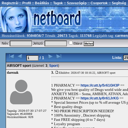
Regisztrál
:: Profil
:: Beállítás
:: Tagok
:: Szavazógép
:: Csoportok
:: Segítség
Hozzászólások:
9504056/7
Témák:
20673
Tagok:
113768
Legújabb tag:
carmen
Név:
Jelszó:
Eltárol
Lista:
/ 1
AIRSOFT sport
(üzenet:
3
,
Sport
)
3.
darezak
Elküldve: 2026-07-30 18:16:22,
AIRSOFT sport
1 PHARMACY ==
https://cutt.ly/5r61GH3P
==
We give you best quality of Drugs world wide and h
ANXIETY MEDS – Soma, AMBIEN, ATIVAN, Adde
2 PHARMACY ==
https://cutt.ly/0r61JrKG
==
* Special Internet Prices (up to % off average US p
* Best quality drugs
* NO PRIOR PRESCRIPTION NEEDED!
Tagság: 2026-07-30 17:07:27
Tagszám: #140969
* 100% Anonimity , Discreet shipping
Hozzászólások: 926
* Fast FREE shipping (4 to 7 days)
* Loyalty program