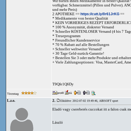
Wir bieten Ihnen Medikamente in bester Qualität w
verfügbar. Schmerzmittel (Pillen und Pulve
und mehr Preis)
2 APOTHEKE ==
https://cutt.ly/0r61JrKG
==
* Medikamente von bester Qualität
* KEIN VORHERIGES REZEPT ERFORDERLIC
* 100 % Anonymität, diskreter Versand
* Schneller KOSTENLOSER Versand (4 bis 7 Tag
* Treueprogramm
* Freundlicher Kundenservice
* 70 % Rabatt auf alle Bestellungen
+ Schneller weltweiter Versand!
+ 30 Tage Geld-zurück-Garantie!
+ Bestellen Sie 3 oder mehr Produkte und erhalte
+ Viele Zahlungsoptionen: Visa, MasterCard, Am
T9Qfe1Q6Dy
Törzstag
2.
L.z.o.
Elküldve: 2012-07-02 19:49:46,
AIRSOFT sport
Eladó vagy csereberés cuccokat itt a falon csak me
László