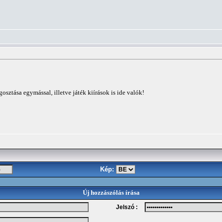
sztása egymással, illetve játék kiírások is ide valók!
Kép:
Új hozzászólás írása
Jelszó :