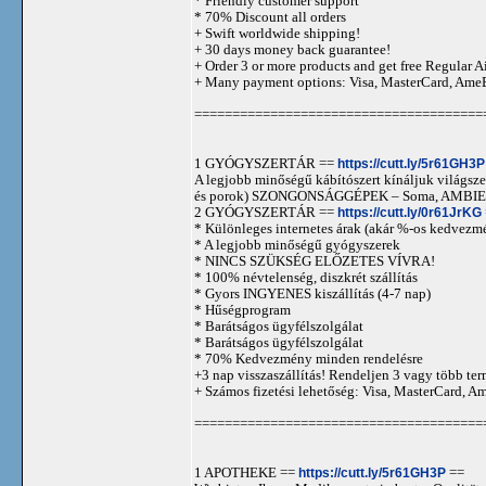
* Friendly customer support
* 70% Discount all orders
+ Swift worldwide shipping!
+ 30 days money back guarantee!
+ Order 3 or more products and get free Regular A
+ Many payment options: Visa, MasterCard, Ame
======================================
1 GYÓGYSZERTÁR ==
https://cutt.ly/5r61GH3P
A legjobb minőségű kábítószert kínáljuk világszer
és porok) SZONGONSÁGGÉPEK – Soma, AMBIEN,
2 GYÓGYSZERTÁR ==
https://cutt.ly/0r61JrKG
* Különleges internetes árak (akár %-os kedvezmé
* A legjobb minőségű gyógyszerek
* NINCS SZÜKSÉG ELŐZETES VÍVRA!
* 100% névtelenség, diszkrét szállítás
* Gyors INGYENES kiszállítás (4-7 nap)
* Hűségprogram
* Barátságos ügyfélszolgálat
* Barátságos ügyfélszolgálat
* 70% Kedvezmény minden rendelésre
+3 nap visszaszállítás! Rendeljen 3 vagy több term
+ Számos fizetési lehetőség: Visa, MasterCard, 
======================================
1 APOTHEKE ==
https://cutt.ly/5r61GH3P
==