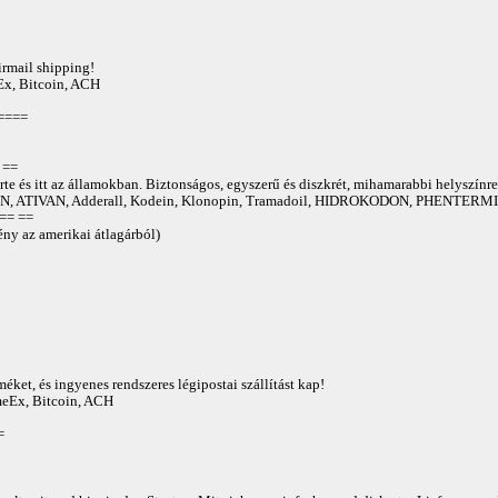
irmail shipping!
Ex, Bitcoin, ACH
====
==
te és itt az államokban. Biztonságos, egyszerű és diszkrét, mihamarabbi helyszínre
 ATIVAN, Adderall, Kodein, Klonopin, Tramadoil, HIDROKODON, PHENTERMIN
== ==
ny az amerikai átlagárból)
éket, és ingyenes rendszeres légipostai szállítást kap!
AmeEx, Bitcoin, ACH
=