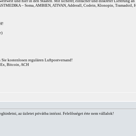
eltweit und hier in den Staaten. Mit sicherer, einfacher und diskreter Lieferung 
r). ANGSTMEDIKA – Soma, AMBIEN, ATIVAN, Adderall, Codein, Klonopin, Tram
H!
e)
n Sie kostenlosen regulären Luftpostversand!
eEx, Bitcoin, ACH
ghirdetni, az üzletet privátba intézni. Felelősséget érte nem vállalok!