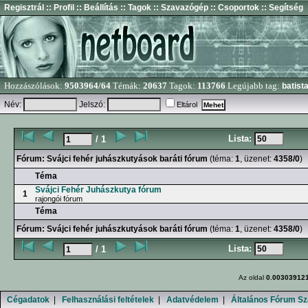
Regisztrál
:: Profil
:: Beállítás
:: Tagok
:: Szavazógép
:: Csoportok
:: Segítség
Hozzászólások:
9503964/64
Témák:
20637
Tagok:
113766
Legújabb tag:
batist
Név:
Jelszó:
Eltárol
Lista:
/ 1
Fórum:
Svájci fehér juhászkutyások baráti fórum
(téma:
1
, üzenet:
4358/0
)
Téma
Svájci Fehér Juhászkutya fórum
1
rajongói fórum
Téma
Fórum:
Svájci fehér juhászkutyások baráti fórum
(téma:
1
, üzenet:
4358/0
)
Lista:
/ 1
Az oldal
0.00303912
Cégadatok
|
Felhasználási feltételek
|
Adatvédelem
|
Általános Fórum Sz