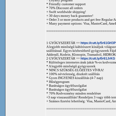
* Loyalty program
* Friendly customer support
* 70% Discount all orders
+ Swift worldwide shipping!
+ 30 days money back guarantee!
+ Order 3 or more products and get free Regular A
+ Many payment options: Visa, MasterCard, Ame
======================================
1 GYÓGYSZERTÁR ==
https://cutt.ly/5r61GH3P
A legjobb minőségű kábítószert kínáljuk világszer
szállítással. Egyes kézbesíthető gyógyszerek 
Adderall, Kodein, Klonopin, Tramadoil, HID
2 GYÓGYSZERTÁR ==
https://cutt.ly/0r61JrKG
* Különleges internetes árak (akár %-os kedvezmé
* A legjobb minőségű gyógyszerek
* NINCS SZÜKSÉG ELŐZETES VÍVRA!
* 100% névtelenség, diszkrét szállítás
* Gyors INGYENES kiszállítás (4-7 nap)
* Hűségprogram
* Barátságos ügyfélszolgálat
* Barátságos ügyfélszolgálat
* 70% Kedvezmény minden rendelésre
+3 nap visszaszállítás! Rendeljen 3 vagy több term
+ Számos fizetési lehetőség: Visa, MasterCard, 
======================================