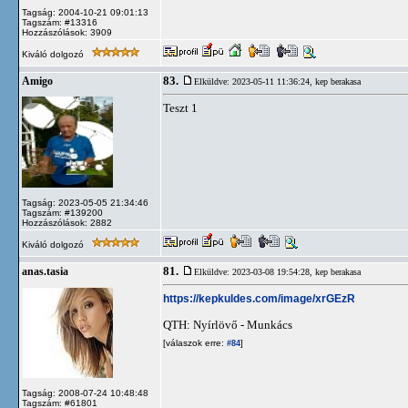
Tagság: 2004-10-21 09:01:13
Tagszám: #13316
Hozzászólások: 3909
Kiváló dolgozó
83.
Amigo
Elküldve: 2023-05-11 11:36:24,
kep berakasa
Teszt 1
Tagság: 2023-05-05 21:34:46
Tagszám: #139200
Hozzászólások: 2882
Kiváló dolgozó
81.
anas.tasia
Elküldve: 2023-03-08 19:54:28,
kep berakasa
https://kepkuldes.com/image/xrGEzR
QTH: Nyírlövő - Munkács
[válaszok erre:
]
#84
Tagság: 2008-07-24 10:48:48
Tagszám: #61801