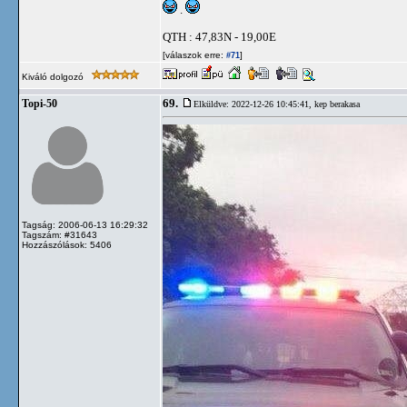
.
QTH : 47,83N - 19,00E
[válaszok erre:
]
#71
Kiváló dolgozó
69.
Topi-50
Elküldve: 2022-12-26 10:45:41,
kep berakasa
Tagság: 2006-06-13 16:29:32
Tagszám: #31643
Hozzászólások: 5406