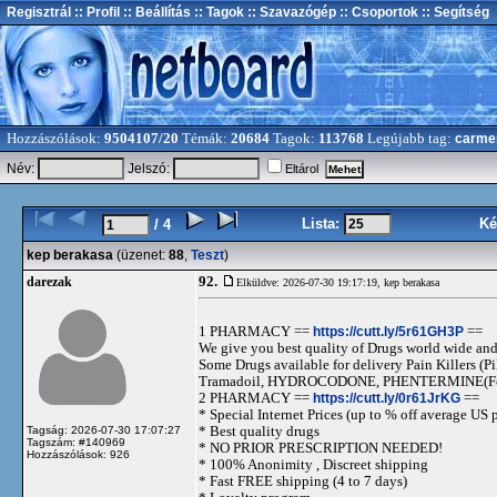
Regisztrál
:: Profil
:: Beállítás
:: Tagok
:: Szavazógép
:: Csoportok
:: Segítség
Hozzászólások:
9504107/20
Témák:
20684
Tagok:
113768
Legújabb tag:
carme
Név:
Jelszó:
Eltárol
Lista:
Ké
/ 4
kep berakasa
(üzenet:
88
,
Teszt
)
92.
darezak
Elküldve: 2026-07-30 19:17:19,
kep berakasa
1 PHARMACY ==
https://cutt.ly/5r61GH3P
==
We give you best quality of Drugs world wide and h
Some Drugs available for delivery Pain Killers
Tramadoil, HYDROCODONE, PHENTERMINE(For 
2 PHARMACY ==
https://cutt.ly/0r61JrKG
==
* Special Internet Prices (up to % off average US p
* Best quality drugs
Tagság: 2026-07-30 17:07:27
Tagszám: #140969
* NO PRIOR PRESCRIPTION NEEDED!
Hozzászólások: 926
* 100% Anonimity , Discreet shipping
* Fast FREE shipping (4 to 7 days)