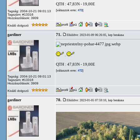
QTH : 47,83N - 19,00E
[válaszok erre:
]
#73
Tagság: 2004-10-21 09:01:13
Tagszám: #13316
Hozzászólások: 3909
Kiváló dolgozó
71.
gardiner
Elküldve: 2023-01-09 06:26:05,
kep berakasa
.
QTH : 47,83N - 19,00E
[válaszok erre:
]
#72
Tagság: 2004-10-21 09:01:13
Tagszám: #13316
Hozzászólások: 3909
Kiváló dolgozó
70.
gardiner
Elküldve: 2023-01-05 07:59:10,
kep berakasa