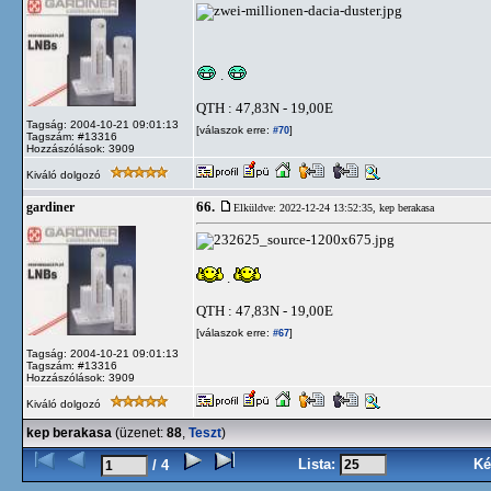
.
QTH : 47,83N - 19,00E
Tagság: 2004-10-21 09:01:13
[válaszok erre:
]
#70
Tagszám: #13316
Hozzászólások: 3909
Kiváló dolgozó
66.
gardiner
Elküldve: 2022-12-24 13:52:35,
kep berakasa
.
QTH : 47,83N - 19,00E
[válaszok erre:
]
#67
Tagság: 2004-10-21 09:01:13
Tagszám: #13316
Hozzászólások: 3909
Kiváló dolgozó
kep berakasa
(üzenet:
88
,
Teszt
)
Lista:
Ké
/ 4