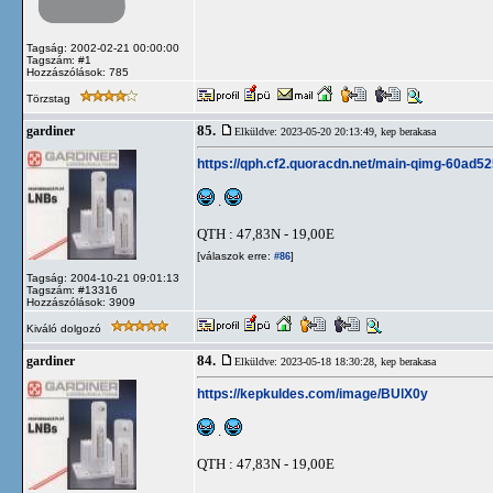
Tagság: 2002-02-21 00:00:00
Tagszám: #1
Hozzászólások: 785
Törzstag
85.
gardiner
Elküldve: 2023-05-20 20:13:49,
kep berakasa
https://qph.cf2.quoracdn.net/main-qimg-60a
.
QTH : 47,83N - 19,00E
[válaszok erre:
]
#86
Tagság: 2004-10-21 09:01:13
Tagszám: #13316
Hozzászólások: 3909
Kiváló dolgozó
84.
gardiner
Elküldve: 2023-05-18 18:30:28,
kep berakasa
https://kepkuldes.com/image/BUlX0y
.
QTH : 47,83N - 19,00E