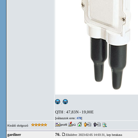
.
QTH : 47,83N - 19,00E
[válaszok erre:
]
#78
Kiváló dolgozó
76.
gardiner
Elküldve: 2023-02-05 14:03:31,
kep berakasa