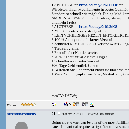
1 APOTHEKE ==
https://cutt.ly/5r61GH3P
==
Wir bieten Ihnen Medikamente in bester Qualität w
Standort so schnell wie möglich. Einige Medika
AMBIEN, ATIVAN, Adderall, Codein, Klonopi
und mehr Preis)
2 APOTHEKE ==
https://cutt.ly/0r61JrKG
==
* Medikamente von bester Qualität
* KEIN VORHERIGES REZEPT ERFORDERLIC
* 100 % Anonymität, diskreter Versand
* Schneller KOSTENLOSER Versand (4 bis 7 Tag
* Treueprogramm
* Freundlicher Kundenservice
* 70 % Rabatt auf alle Bestellungen
+ Schneller weltweiter Versand!
+ 30 Tage Geld-zurück-Garantie!
+ Bestellen Sie 3 oder mehr Produkte und erhalte
+ Viele Zahlungsoptionen: Visa, MasterCard, Am
mcaTVbH67Wg
Törzstag
91.
alexandrawolfe05
Elküldve: 2024-01-04 09:34:53,
kep berakasa
Being a pet owner can be one of the most fulfilli
care of an animal requires a significant investme