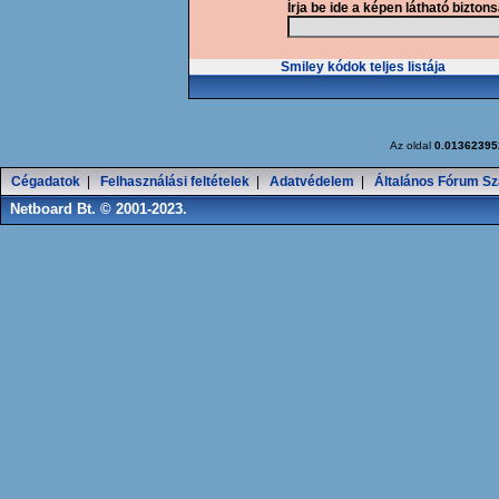
Írja be ide a képen látható bizton
Smiley kódok teljes listája
Az oldal
0.01362395
Cégadatok
|
Felhasználási feltételek
|
Adatvédelem
|
Általános Fórum Sz
Netboard Bt. © 2001-2023.