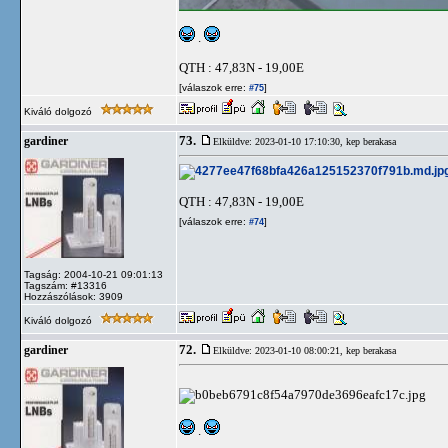
.
QTH : 47,83N - 19,00E
[válaszok erre:
]
#75
Kiváló dolgozó
73.
gardiner
Elküldve: 2023-01-10 17:10:30,
kep berakasa
QTH : 47,83N - 19,00E
[válaszok erre:
]
#74
Tagság: 2004-10-21 09:01:13
Tagszám: #13316
Hozzászólások: 3909
Kiváló dolgozó
72.
gardiner
Elküldve: 2023-01-10 08:00:21,
kep berakasa
.