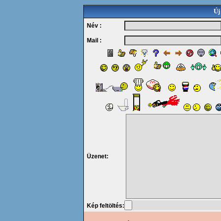
Új
Név :
Mail :
Üzenet:
Kép feltöltés: