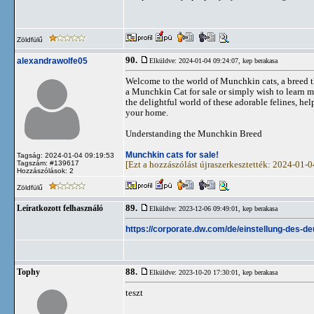
Zöldfülű
90.
alexandrawolfe05
Elküldve: 2024-01-04 09:24:07,
kep berakasa
Welcome to the world of Munchkin cats, a breed th
a Munchkin Cat for sale or simply wish to learn m
the delightful world of these adorable felines, h
your home.
Understanding the Munchkin Breed
Munchkin cats for sale!
Tagság: 2024-01-04 09:19:53
Tagszám: #139617
[Ezt a hozzászólást újraszerkesztették: 2024-01-
Hozzászólások: 2
Zöldfülű
89.
Leíratkozott felhasználó
Elküldve: 2023-12-06 09:49:01,
kep berakasa
https://corporate.dw.com/de/einstellung-des-
88.
Tophy
Elküldve: 2023-10-20 17:30:01,
kep berakasa
teszt