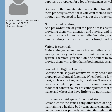
puppies, be prepared for a lot of excitement as we
Because of their innate intelligence, their friendl
them properly is essential if you want them to liv
through all you need to know about the proper ca
Tagság: 2024-01-04 09:19:53
Tagszám: #139617
Nutrition and Feeding
Hozzászólások: 2
As a pet owner, one of your top priorities is ensu
providing them with attention and playing, and mo
exception made for your Cavoodle. Your dog is a h
purebred dogs of either the Cavalier King Charles
Variety is essential.
Maintaining excellent health in Cavoodles calls for 
variety enables your Cavoodle to take in the many
system. Therefore, you shouldn’t be hesitant to swi
provide them with a diet that is both nutritious a
Food of the Highest Quality
Because MetaDogs are omnivores, they need a diet 
proper physiological function. When looking for t
meat, such as chicken, lamb, or salmon. These are 
possible supply of protein for your canine compa
foods that contain sources of carbohydrates that ar
maize and wheat that have little to no nutritional 
Consuming an Adequate Amount of Water
Cavoodles are the same as any other breed of dog i
maintaining a healthy body temperature, maintain
companion stays properly hydrated throughout the d