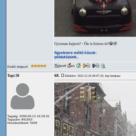
Gyorsan hajtott! - Ön is biztos úr!😁🤣
figyelemre méltó írások:
példaképünk..
Kiváló dolgozó
68.
Topi-50
Elküldve: 2022-12-26 08:07:29,
kep berakasa
Tagság: 2006-06-13 16:29:32
Tagszám: #31643
Hozzászólások: 5406