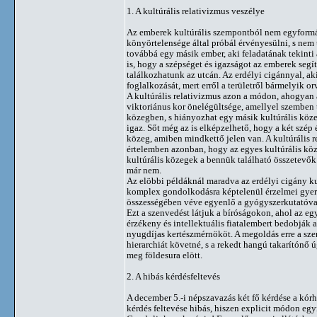
1. A kultúrális relativizmus veszélye
Az emberek kultúrális szempontból nem egyformák 
könyörtelensége által próbál érvényesülni, s nem t
továbbá egy másik ember, aki feladatának tekinti 
is, hogy a szépséget és igazságot az emberek seg
találkozhatunk az utcán. Az erdélyi cigánnyal, ak
foglalkozását, mert erről a területről bármelyik o
A kultúrális relativizmus azon a módon, ahogyan a
viktoriánus kor önelégültsége, amellyel szemben t
közegben, s hiányozhat egy másik kultúrális köze
igaz. Sőt még az is elképzelhető, hogy a két szép
közeg, amiben mindkettő jelen van. A kultúrális 
értelemben azonban, hogy az egyes kultúrális kö
kultúrális közegek a bennük található összetevő
már nem.
Az elöbbi példáknál maradva az erdélyi cigány ku
komplex gondolkodásra képtelenül érzelmei gyerme
összességében véve egyenlő a gyógyszerkutatóval,
Ezt a szenvedést látjuk a bíróságokon, ahol az egy
érzékeny és intellektuális fiatalembert bedobják 
nyugdíjas kertészmérnököt. A megoldás erre a szen
hierarchiát követné, s a rekedt hangú takarítónő
meg földesura elött.
2. A hibás kérdésfeltevés
A december 5.-i népszavazás két fő kérdése a kó
kérdés feltevése hibás, hiszen explicit módon eg