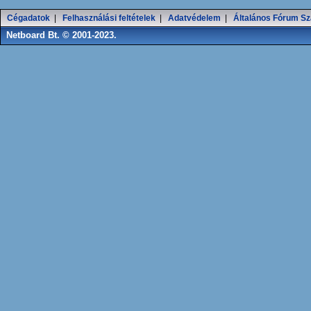
Cégadatok
|
Felhasználási feltételek
|
Adatvédelem
|
Általános Fórum Sz
Netboard Bt. © 2001-2023.