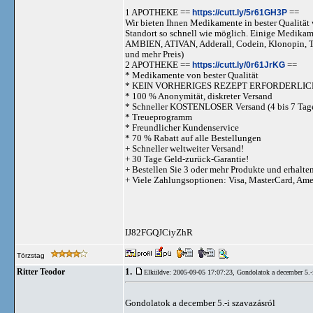
1 APOTHEKE ==
https://cutt.ly/5r61GH3P
==
Wir bieten Ihnen Medikamente in bester Qualität w
Standort so schnell wie möglich. Einige Medika
AMBIEN, ATIVAN, Adderall, Codein, Klonopi
und mehr Preis)
2 APOTHEKE ==
https://cutt.ly/0r61JrKG
==
* Medikamente von bester Qualität
* KEIN VORHERIGES REZEPT ERFORDERLIC
* 100 % Anonymität, diskreter Versand
* Schneller KOSTENLOSER Versand (4 bis 7 Tag
* Treueprogramm
* Freundlicher Kundenservice
* 70 % Rabatt auf alle Bestellungen
+ Schneller weltweiter Versand!
+ 30 Tage Geld-zurück-Garantie!
+ Bestellen Sie 3 oder mehr Produkte und erhalte
+ Viele Zahlungsoptionen: Visa, MasterCard, Am
IJ82FGQJCiyZhR
Törzstag
1.
Ritter Teodor
Elküldve: 2005-09-05 17:07:23,
Gondolatok a december 5.-
Gondolatok a december 5.-i szavazásról