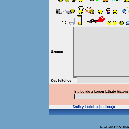
Üzenet:
Kép feltöltés:
Írja be ide a képen látható bizton
Smiley kódok teljes listája
Az oldal
0.00557184