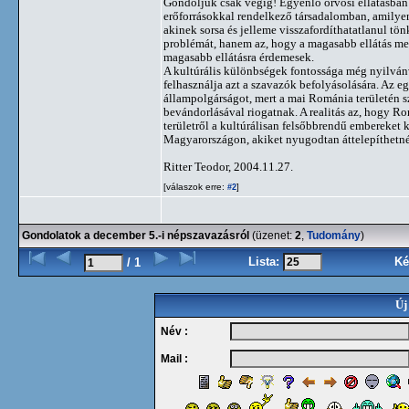
Gondoljuk csak végig! Egyenlő orvosi ellátásban 
erőforrásokkal rendelkező társadalomban, amilyen
akinek sorsa és jelleme visszafordíthatatlanul tön
problémát, hanem az, hogy a magasabb ellátás me
magasabb ellátásra érdemesek.
A kultúrális különbségek fontossága még nyilván
felhasználja azt a szavazók befolyásolására. Az 
állampolgárságot, mert a mai Románia területén s
bevándorlásával riogatnak. A realitás az, hogy R
területről a kultúrálisan felsőbbrendű embereket
Magyarországon, akiket nyugodtan áttelepíthetn
Ritter Teodor, 2004.11.27.
[válaszok erre:
]
#2
Gondolatok a december 5.-i népszavazásról
(üzenet:
2
,
Tudomány
)
Lista:
Ké
/ 1
Új
Név :
Mail :