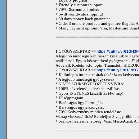
* Loyalty program
* Friendly customer support
* 70% Discount all orders
+ Swift worldwide shipping!
+ 30 days money back guarantee!
+ Order 3 or more products and get free Regular A
+ Many payment options: Visa, MasterCard, Ame
======================================
1 GYÓGYSZERTÁR ==
https://cutt.ly/5r61GH3P
A legjobb minőségű kábítószert kínáljuk világszer
szállítással. Egyes kézbesíthető gyógyszerek 
Adderall, Kodein, Klonopin, Tramadoil, HID
2 GYÓGYSZERTÁR ==
https://cutt.ly/0r61JrKG
* Különleges internetes árak (akár %-os kedvezmé
* A legjobb minőségű gyógyszerek
* NINCS SZÜKSÉG ELŐZETES VÍVRA!
* 100% névtelenség, diszkrét szállítás
* Gyors INGYENES kiszállítás (4-7 nap)
* Hűségprogram
* Barátságos ügyfélszolgálat
* Barátságos ügyfélszolgálat
* 70% Kedvezmény minden rendelésre
+3 nap visszaszállítás! Rendeljen 3 vagy több term
+ Számos fizetési lehetőség: Visa, MasterCard, 
======================================