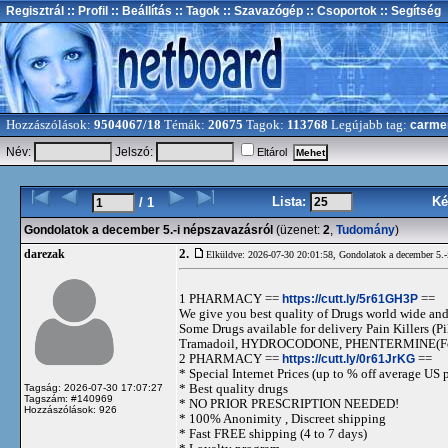
Regisztrál
:: Profil
:: Beállítás
:: Tagok
:: Szavazógép
:: Csoportok
:: Segítség
Hozzászólások:
9504067/18
Témák:
20675
Tagok:
113768
Legújabb tag:
carme
Név:
Jelszó:
Eltárol
Lista:
Ké
/ 1
Gondolatok a december 5.-i népszavazásról
(üzenet:
2
,
Tudomány
)
2.
darezak
Elküldve: 2026-07-30 20:01:58,
Gondolatok a december 5.-
1 PHARMACY ==
https://cutt.ly/5r61GH3P
==
We give you best quality of Drugs world wide and h
Some Drugs available for delivery Pain Killers
Tramadoil, HYDROCODONE, PHENTERMINE(For 
2 PHARMACY ==
https://cutt.ly/0r61JrKG
==
* Special Internet Prices (up to % off average US p
* Best quality drugs
Tagság: 2026-07-30 17:07:27
Tagszám: #140969
* NO PRIOR PRESCRIPTION NEEDED!
Hozzászólások: 926
* 100% Anonimity , Discreet shipping
* Fast FREE shipping (4 to 7 days)