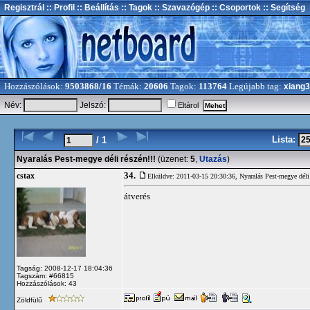
Regisztrál
:: Profil
:: Beállítás
:: Tagok
:: Szavazógép
:: Csoportok
:: Segítség
Hozzászólások:
9503868/16
Témák:
20606
Tagok:
113764
Legújabb tag:
xiang
Név:
Jelszó:
Eltárol
Lista:
/ 1
Nyaralás Pest-megye déli részén!!!
(üzenet:
5
,
Utazás
)
34.
cstax
Elküldve: 2011-03-15 20:30:36,
Nyaralás Pest-megye déli 
átverés
Tagság: 2008-12-17 18:04:36
Tagszám: #66815
Hozzászólások: 43
Zöldfülű