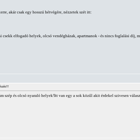
erre, akár csak egy hosszú hétvégére, nézzetek szét itt:
 csekk elfogadó helyek, olcsó vendégházak, apartmanok - és nincs foglalási díj, me
szén!!!
zép és olcsó nyaraló helyek!Itt van egy a sok közűl akit érdekel szivesen válasz