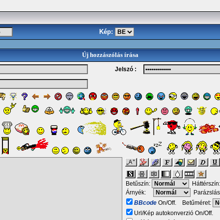
Kép:
Új hozzászólás írása
Jelszó :
Betűszín:
Háttérszín
Árnyék:
Parázslás
BBcode
On/Off. Betűméret:
Url/Kép autokonverzió On/Off.