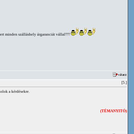
rt minden szálláshely árgaranciát vállal!!!!
[5.]
olok a kérdésekre.
(TÉMANYITÓ)