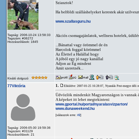
Sziasztok!
Ha belföldi szálláshelyeket kerestek akár szilveszt
www.szallasguru.hu
Tagság: 2006-10-24 13:58:33
Akciós csomagajánlatok, wellness hotelek, üdülési
Tagszám: #36272
Hozzászólások: 1845
...Bánattal vagy örömmel de én
Harcolok foggal körömmel
Az Élettel a Halállal hogy
A jóból egy jó nagy kanállal
Adjon az Ég mindent
Amit szeretnék...
Kiváló dolgozó
1.
77Viktória
Elküldve: 2007-01-25 16:28:07,
Nyaralás Pest-megye déli ré
Üdvözlök mindenkit Magyarországon is vannak ám s
A képeket itt lehet megtekinteni
www.gportal.hu/portal/nyaralasvizparton/
www.dunaweekend.hu
[válaszok erre:
]
#2
Tagság: 2006-05-30 19:59:36
Tagszám: #31129
Hozzászólások: 21