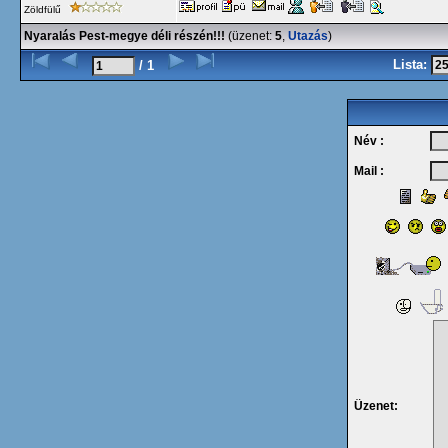
Zöldfülű
Nyaralás Pest-megye déli részén!!!
(üzenet:
5
,
Utazás
)
Lista:
/ 1
Név :
Mail :
Üzenet: