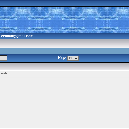
3399nian@gmail.com
Kép:
részén!!!