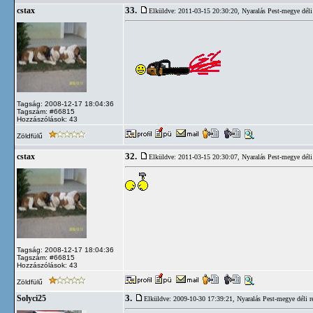
33.
cstax
Elküldve: 2011-03-15 20:30:20,
Nyaralás Pest-megye déli 
Tagság: 2008-12-17 18:04:36
Tagszám: #66815
Hozzászólások: 43
Zöldfülű
32.
cstax
Elküldve: 2011-03-15 20:30:07,
Nyaralás Pest-megye déli 
Tagság: 2008-12-17 18:04:36
Tagszám: #66815
Hozzászólások: 43
Zöldfülű
3.
Solyci25
Elküldve: 2009-10-30 17:39:21,
Nyaralás Pest-megye déli ré