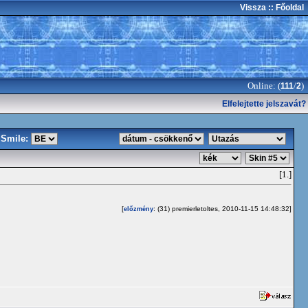
Vissza
:: Főoldal
Online: (
/
)
111
2
Elfelejtette jelszavát?
Smile:
[1.]
[
: (31) premierletoltes, 2010-11-15 14:48:32]
előzmény