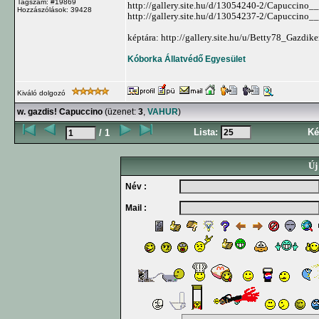
Tagszám: #19869
http://gallery.site.hu/d/13054240-2/Capuccino_
Hozzászólások: 39428
http://gallery.site.hu/d/13054237-2/Capuccino_
képtára: http://gallery.site.hu/u/Betty78_Gazdi
Kóborka Állatvédő Egyesület
Kiváló dolgozó
w. gazdis! Capuccino
(üzenet:
3
,
VAHUR
)
Lista:
Ké
/ 1
Új
Név :
Mail :