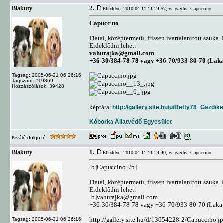
2.
Biakuty
Elküldve: 2010-04-11 11:24:57,
w. gazdis! Capuccino
Capuccino
Fiatal, középtermetű, frissen ivartalanított szuk
Érdeklődni lehet:
vahurajka@gmail.com
+36-30/384-78-78 vagy +36-70/933-80-70 (Laka
Tagság: 2005-06-21 06:26:16
Tagszám: #19869
Hozzászólások: 39428
képtára:
http://gallery.site.hu/u/Betty78_Gazdi
Kóborka Állatvédő Egyesület
Kiváló dolgozó
1.
Biakuty
Elküldve: 2010-04-11 11:24:40,
w. gazdis! Capuccino
[b]Capuccino [/b]
Fiatal, középtermetű, frissen ivartalanított szuk
Érdeklődni lehet:
[b]
vahurajka@gmail.com
+36-30/384-78-78 vagy +36-70/933-80-70 (Lakato
http://gallery.site.hu/d/13054228-2/Capuccino.j
Tagság: 2005-06-21 06:26:16