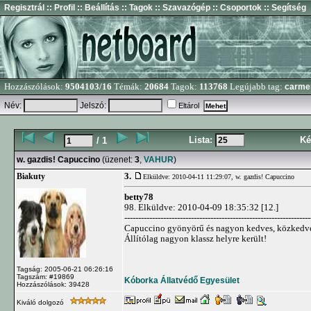
Regisztrál
:: Profil
:: Beállítás
:: Tagok
:: Szavazógép
:: Csoportok
:: Segítség
Hozzászólások:
9504103/16
Témák:
20684
Tagok:
113768
Legújabb tag:
carme
Név:
Jelszó:
Eltárol
Lista:
Ké
/ 1
w. gazdis! Capuccino
(üzenet:
3
,
VAHUR
)
3.
Biakuty
Elküldve: 2010-04-11 11:29:07,
w. gazdis! Capuccino
betty78
98. Elküldve: 2010-04-09 18:35:32 [12.]
-------------------------------------------------------------------
Capuccino gyönyörű és nagyon kedves, közkedve
Állítólag nagyon klassz helyre került!
Tagság: 2005-06-21 06:26:16
Tagszám: #19869
Kóborka Állatvédő Egyesület
Hozzászólások: 39428
Kiváló dolgozó