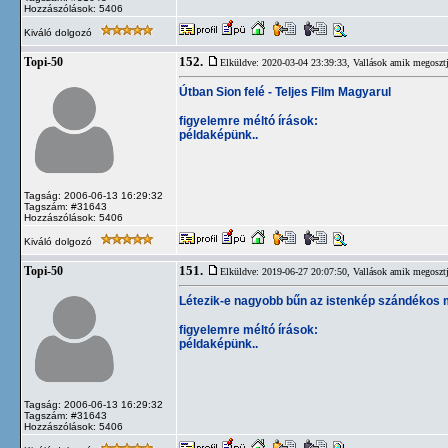
Hozzászólások: 5406
Kiváló dolgozó
152.
Topi-50
Elküldve: 2020-03-04 23:39:33,
Vallások amik megosztj
Útban Sion felé - Teljes Film Magyarul
figyelemre méltó írások:
példaképünk..
Tagság: 2006-06-13 16:29:32
Tagszám: #31643
Hozzászólások: 5406
Kiváló dolgozó
151.
Topi-50
Elküldve: 2019-06-27 20:07:50,
Vallások amik megosztj
Létezik-e nagyobb bűn az istenkép szándékos
figyelemre méltó írások:
példaképünk..
Tagság: 2006-06-13 16:29:32
Tagszám: #31643
Hozzászólások: 5406