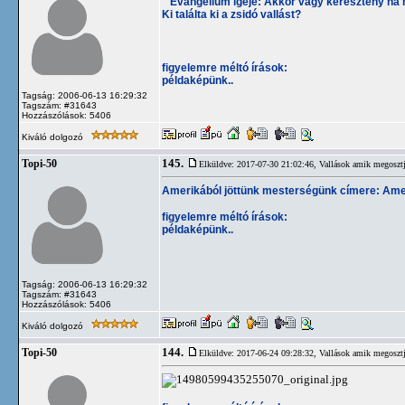
" Evangélium igéje: Akkor vagy keresztény ha
Ki találta ki a zsidó vallást?
figyelemre méltó írások:
példaképünk..
Tagság: 2006-06-13 16:29:32
Tagszám: #31643
Hozzászólások: 5406
Kiváló dolgozó
145.
Topi-50
Elküldve: 2017-07-30 21:02:46,
Vallások amik megosztj
Amerikából jöttünk mesterségünk címere: Am
figyelemre méltó írások:
példaképünk..
Tagság: 2006-06-13 16:29:32
Tagszám: #31643
Hozzászólások: 5406
Kiváló dolgozó
144.
Topi-50
Elküldve: 2017-06-24 09:28:32,
Vallások amik megosztj