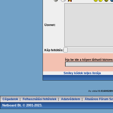
Üzenet:
Kép feltöltés:
Írja be ide a képen látható bizton
Smiley kódok teljes listája
Az oldal
0.01600289
Cégadatok
|
Felhasználási feltételek
|
Adatvédelem
|
Általános Fórum Sz
Netboard Bt. © 2001-2023.