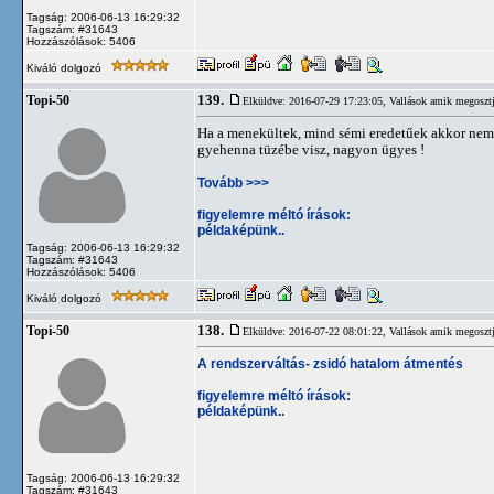
Tagság: 2006-06-13 16:29:32
Tagszám: #31643
Hozzászólások: 5406
Kiváló dolgozó
139.
Topi-50
Elküldve: 2016-07-29 17:23:05,
Vallások amik megosztj
Ha a menekültek, mind sémi eredetűek akkor nem s
gyehenna tüzébe visz, nagyon ügyes !
Tovább >>>
figyelemre méltó írások:
példaképünk..
Tagság: 2006-06-13 16:29:32
Tagszám: #31643
Hozzászólások: 5406
Kiváló dolgozó
138.
Topi-50
Elküldve: 2016-07-22 08:01:22,
Vallások amik megosztj
A rendszerváltás- zsidó hatalom átmentés
figyelemre méltó írások:
példaképünk..
Tagság: 2006-06-13 16:29:32
Tagszám: #31643