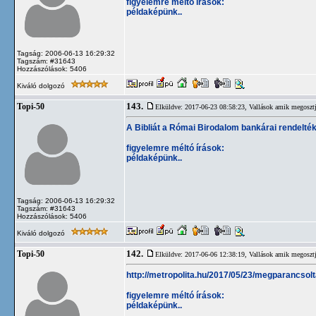
figyelemre méltó írások:
példaképünk..
Tagság: 2006-06-13 16:29:32
Tagszám: #31643
Hozzászólások: 5406
Kiváló dolgozó
143.
Topi-50
Elküldve: 2017-06-23 08:58:23,
Vallások amik megosztj
A Bibliát a Római Birodalom bankárai rendelté
figyelemre méltó írások:
példaképünk..
Tagság: 2006-06-13 16:29:32
Tagszám: #31643
Hozzászólások: 5406
Kiváló dolgozó
142.
Topi-50
Elküldve: 2017-06-06 12:38:19,
Vallások amik megosztj
http://metropolita.hu/2017/05/23/megparancsol
figyelemre méltó írások:
példaképünk..