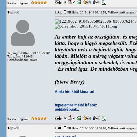
Kiváló dolgozó
131.
Topi-50
Elküldve: 2015-11-13 09:19:55,
Vallások amik megosztj
Az ember hajt az országúton, és megl
látta, hogy a kígyó megsebesült. Ezé
kinyitotta neki a bejárati ajtót, ho
Tagság: 2006-06-13 16:29:32
lábán. Mielőtt a méreg végzett volna
Tagszám: #31643
Hozzászólások: 5406
meggyógyítottam a sebeidet, és most 
"Ez mind igaz. De mindeközben vég
(Steve Berry)
Amia hírekből kimarad
figyelemre méltó írások:
példaképünk..
Kiváló dolgozó
130.
Topi-50
Elküldve: 2015-10-30 17:32:09,
Vallások amik megosztj