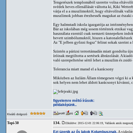
Tengerészek templomából szerette volna eltávolíta
svédek heves ellenállását váltotta ki, Kiki Wett
várja el a a muszlimoktól, hogy eltávolítsák val
muszlimok jobban érezhessék magukat az északi 
Egy halmstadi iskola igazgatója az intézményben t
Bár az iskolában még sosem történtek etnikai vagy
használata ezentúl csak nemzeti ünnepeken indoko
bevett szimbólumuktól, hiszen a katonalelkészek j
Az "E jelben győzni fogsz" felirat sokak szerint a
Szintén a párizsi terrortámadás miatt gondolta új
íróinak megtiltotta a sertések ábrázolását. A kia
való szerepeltetése sértő lehet a muszlim és zsidó
Tolerancia miatt marad el a karácsony
Miközben az Iszlám Állam tömegesen végzi ki a 
sok helyen nem lehet áldott karácsonyt kívánni, 
figyelemre méltó írások:
példaképünk..
Kiváló dolgozó
134.
Topi-50
Elküldve: 2015-12-01 22:06:19,
Vallások amik megosztj
Ezt üzenik az ős lakok Kolumbusznak.
A videón a