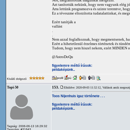
Nos, megtanítottak magunkat mérgezni.
Azt tanították nekünk, hogy nem vagyunk elég jó
Arra lettünk programozva és szinte teremtve, hogy
Ez a téveszme eltorzította tudatalattinkat, és meg
Ezért tanítják a
vallást
.
.
Nem azzal foglalkoznak, hogy megmentsenek, ha
Ezért a hihetetlenül érzelmes történetek és tündé
Tudom, hogy nem hiszel nekem, ezért MINDEN olya
@AstroDoQu
figyelemre méltó írások:
példaképünk..
Kiváló dolgozó
153.
Topi-50
Elküldve: 2020-09-03 11:52:12,
Vallások amik megosztj
Toos Nijenhuis igaz története . . .
figyelemre méltó írások:
példaképünk..
Tagság: 2006-06-13 16:29:32
Tagszám: #31643