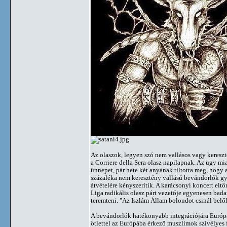
Az olaszok, legyen szó nem vallásos vagy keresz
a Corriere della Sera olasz napilapnak. Az ügy m
ünnepet, pár hete két anyának tiltotta meg, hogy
százaléka nem keresztény vallású bevándorlók gy
átvételére kényszerítik. A karácsonyi koncert eltör
Liga radikális olasz párt vezetője egyenesen ba
teremteni. "Az Iszlám Állam bolondot csinál belől
A bevándorlók hatékonyabb integrációjára Európa
ötlettel az Európába érkező muszlimok szívélyes 