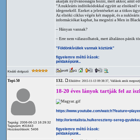
akarják nyilvánosságra hozni, mert akkor, amit ed
“A nukleáris indítókódokkal együtt az elnöknél 
idegenekről. Ezeket a jelentéseket az a titkos üg
Az elnöki ciklus végén két mappát, és a nukleári
információkat kaphat, ha megnézi a Men in Bla
– Hányan vannak?
– Erre nem válaszolhatok, mert általános pánik tö
"Földönkívüliek vannak köztünk"
figyelemre méltó írások:
példaképünk..
Kiváló dolgozó
132.
Topi-50
Elküldve: 2015-11-13 09:38:37,
Vallások amik megosztj
18-20 éves lányok tartják fel az i
https://www.youtube.com/watch?feature=pla
http://orientalista.hu/kereszteny-sereg-gyulek
Tagság: 2006-06-13 16:29:32
Tagszám: #31643
figyelemre méltó írások:
Hozzászólások: 5406
példaképünk..