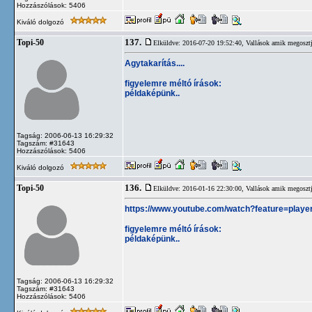
Hozzászólások: 5406
Kiváló dolgozó
137.
Topi-50
Elküldve: 2016-07-20 19:52:40,
Vallások amik megosztj
Agytakarítás....
figyelemre méltó írások:
példaképünk..
Tagság: 2006-06-13 16:29:32
Tagszám: #31643
Hozzászólások: 5406
Kiváló dolgozó
136.
Topi-50
Elküldve: 2016-01-16 22:30:00,
Vallások amik megosztj
https://www.youtube.com/watch?feature=pla
figyelemre méltó írások:
példaképünk..
Tagság: 2006-06-13 16:29:32
Tagszám: #31643
Hozzászólások: 5406