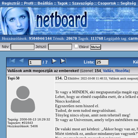
Regisztrál
:: Profil
:: Beállítás
:: Tagok
:: Szavazógép
:: Csoportok
:: Segítség
Hozzászólások:
9504044/144
Témák:
20670
Tagok:
113768
Legújabb tag:
carm
Név:
Jelszó:
Eltárol
Lista:
Ké
/ 7
Vallások amik megosztják az embereket!
(üzenet:
154
,
Vallás, filozófia
)
154.
Topi-50
Elküldve: 2022-10-08 11:48:53,
Vallások amik megosztj
Te vagy a MINDEN, aki megtapasztalja magát eg
Lehet, hogy az elméd csapdába esett, de a lelked
Nincs korlátod.
Egyszerűen nem hiszed el.
Tudod, de nem tudod megvalósítani.
Tényleg nincs olyan, amit nem tehetnél meg!
Te vagy az Univerzum, amely teljes mértékben me
Tagság: 2006-06-13 16:29:32
Tagszám: #31643
Hozzászólások: 5406
De valaki most azt kérdezi: „Akkor hogy van az
Miért történik ez, amikor mindannyian vagyunk?