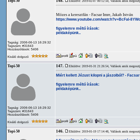
148.
Topi-50
Elküldve: 2019-02-07 00:12:50,
Vallások amik megosztj
Mózes a keresztfán - Facsar Imre, Jakab István
https://www.youtube.com/watch?v=BcFaI-8YW
figyelemre méltó írások:
példaképünk..
Tagság: 2006-06-13 16:29:32
Tagszám: #31643
Hozzászólások: 5406
Kiváló dolgozó
147.
Topi-50
Elküldve: 2019-01-31 21:26:54,
Vallások amik megosztj
Miért kellett Jézust kilopni a jászolból? - Facsa
figyelemre méltó írások:
példaképünk..
Tagság: 2006-06-13 16:29:32
Tagszám: #31643
Hozzászólások: 5406
Kiváló dolgozó
146.
Topi-50
Elküldve: 2019-01-19 17:14:48,
Vallások amik megosztj