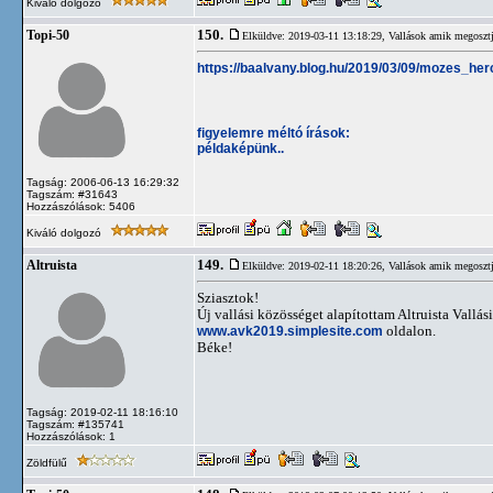
Kiváló dolgozó
150.
Topi-50
Elküldve: 2019-03-11 13:18:29,
Vallások amik megosztj
https://baalvany.blog.hu/2019/03/09/mozes_h
figyelemre méltó írások:
példaképünk..
Tagság: 2006-06-13 16:29:32
Tagszám: #31643
Hozzászólások: 5406
Kiváló dolgozó
149.
Altruista
Elküldve: 2019-02-11 18:20:26,
Vallások amik megosztj
Sziasztok!
Új vallási közösséget alapítottam Altruista Vallá
www.avk2019.simplesite.com
oldalon.
Béke!
Tagság: 2019-02-11 18:16:10
Tagszám: #135741
Hozzászólások: 1
Zöldfülű