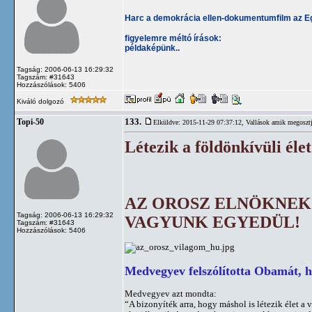
Harc a demokrácia ellen-dokumentumfilm az Eg
figyelemre méltó írások:
példaképünk..
Tagság: 2006-06-13 16:29:32
Tagszám: #31643
Hozzászólások: 5406
Kiváló dolgozó
133.
Topi-50
Elküldve: 2015-11-29 07:37:12,
Vallások amik megosztj
Létezik a földönkívüli élet
AZ OROSZ ELNÖKNEK
Tagság: 2006-06-13 16:29:32
VAGYUNK EGYEDÜL!
Tagszám: #31643
Hozzászólások: 5406
Medvegyev felszólította Obamát, 
Medvegyev azt mondta:
“A bizonyíték arra, hogy máshol is létezik élet a