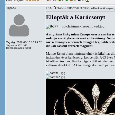
Kiváló dolgozó
135.
Topi-50
Elküldve: 2015-12-07 06:13:56,
Vallások amik megosztj
Ellopták a Karácsonyt
A migránsválság miatt Európa-szerte extrém ter
sodorja veszélybe az érkező embertömeg. Néme
sorra levonják a nemzeti lobogót, legutóbb ped
Tagság: 2006-06-13 16:29:32
Tagszám: #31643
diákok rosszul érezzék magukat.
Hozzászólások: 5406
Matteo Renzi olasz miniszterelnök is kikelt az ált
intézmény éves karácsonyi koncertjét. A 63 éves 
iskolába járó muszlimokat, így a diákok idén nem
vallásos dalokkal. "A kisebbségekkel való párbesz