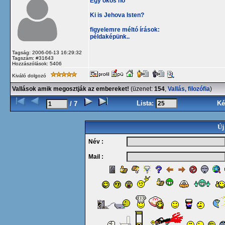
Egy okos nő
Ki is Jehova Isten?
figyelemre méltó írások:
példaképünk..
Tagság: 2006-06-13 16:29:32
Tagszám: #31643
Hozzászólások: 5406
Kiváló dolgozó
Vallások amik megosztják az embereket!
(üzenet:
154
,
Vallás, filozófia
)
Lista:
Ké
/ 7
Új
Név :
Mail :