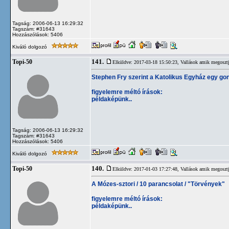
Tagság: 2006-06-13 16:29:32
Tagszám: #31643
Hozzászólások: 5406
Kiváló dolgozó
141.
Topi-50
Elküldve: 2017-03-18 15:50:23,
Vallások amik megosztj
Stephen Fry szerint a Katolikus Egyház egy gon
figyelemre méltó írások:
példaképünk..
Tagság: 2006-06-13 16:29:32
Tagszám: #31643
Hozzászólások: 5406
Kiváló dolgozó
140.
Topi-50
Elküldve: 2017-01-03 17:27:48,
Vallások amik megosztj
A Mózes-sztori / 10 parancsolat / "Törvények"
figyelemre méltó írások:
példaképünk..