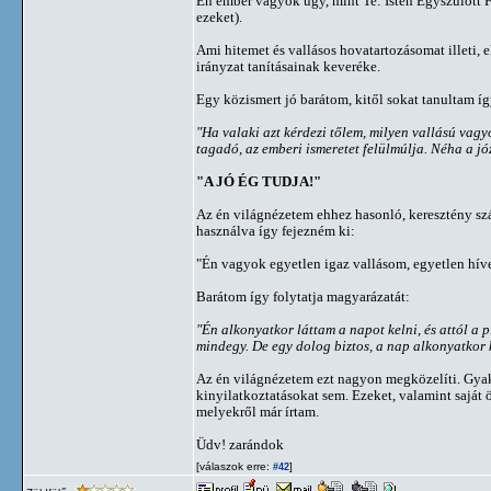
Én ember vagyok úgy, mint Te: Isten Egyszülött Fia
ezeket).
Ami hitemet és vallásos hovatartozásomat illeti, e
irányzat tanításainak keveréke.
Egy közismert jó barátom, kitől sokat tanultam így
"Ha valaki azt kérdezi tőlem, milyen vallású vagy
tagadó, az emberi ismeretet felülmúlja. Néha a jó
"A JÓ ÉG TUDJA!"
Az én világnézetem ehhez hasonló, keresztény szá
használva így fejezném ki:
"Én vagyok egyetlen igaz vallásom, egyetlen híve,
Barátom így folytatja magyarázatát:
"Én alkonyatkor láttam a napot kelni, és attól a 
mindegy. De egy dolog biztos, a nap alkonyatkor k
Az én világnézetem ezt nagyon megközelíti. Gyakr
kinyilatkoztatásokat sem. Ezeket, valamint saját 
melyekről már írtam.
Üdv! zarándok
[válaszok erre:
]
#42