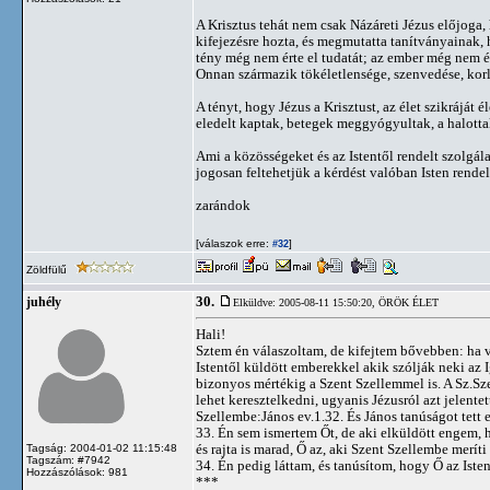
A Krisztus tehát nem csak Názáreti Jézus előjoga,
kifejezésre hozta, és megmutatta tanítványainak, 
tény még nem érte el tudatát; az ember még nem él
Onnan származik tökéletlensége, szenvedése, korl
A tényt, hogy Jézus a Krisztust, az élet szikráját é
eledelt kaptak, betegek meggyógyultak, a halottak 
Ami a közösségeket és az Istentől rendelt szolgá
jogosan feltehetjük a kérdést valóban Isten rendel
zarándok
[válaszok erre:
]
#32
Zöldfülű
30.
juhély
Elküldve: 2005-08-11 15:50:20,
ÖRÖK ÉLET
Hali!
Sztem én válaszoltam, de kifejtem bővebben: ha 
Istentől küldött emberekkel akik szólják neki az I
bizonyos mértékig a Szent Szellemmel is. A Sz.Sz
lehet keresztelkedni, ugyanis Jézusról azt jelentet
Szellembe:János ev.1.32. És János tanúságot tett 
33. Én sem ismertem Őt, de aki elküldött engem, 
és rajta is marad, Ő az, aki Szent Szellembe meríti
Tagság: 2004-01-02 11:15:48
Tagszám: #7942
34. Én pedig láttam, és tanúsítom, hogy Ő az Isten
Hozzászólások: 981
***