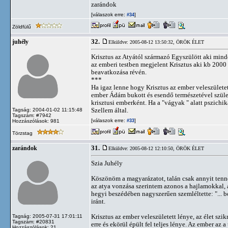
zarándok
[válaszok erre:
]
#34
Zöldfülű
32.
juhély
Elküldve: 2005-08-12 13:50:32,
ÖRÖK ÉLET
Krisztus az Atyától származó Egyszülött aki min
az emberi testben megjelent Krisztus aki kb 2000
beavatkozása révén.
***
Ha igaz lenne hogy Krisztus az ember veleszület
ember Ádám bukott és esendő természetével szület
krisztusi emberként. Ha a "vágyak " alatt pszichi
Szellem által.
Tagság: 2004-01-02 11:15:48
Tagszám: #7942
[válaszok erre:
]
Hozzászólások: 981
#33
Törzstag
31.
zarándok
Elküldve: 2005-08-12 12:10:50,
ÖRÖK ÉLET
Szia Juhély
Köszönöm a magyarázatot, talán csak annyit tenn
az atya vonzása szerintem azonos a hajlamokkal, 
hegyi beszédében nagyszerűen szemléltette: "...
iránt.
Krisztus az ember veleszületett lénye, az élet szi
Tagság: 2005-07-31 17:01:11
Tagszám: #20831
erre és ekörül épült fel teljes lénye. Az ember az a
Hozzászólások: 21