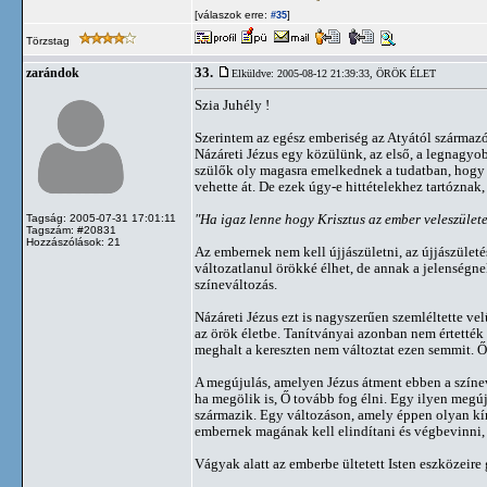
[válaszok erre:
]
#35
Törzstag
33.
zarándok
Elküldve: 2005-08-12 21:39:33,
ÖRÖK ÉLET
Szia Juhély !
Szerintem az egész emberiség az Atyától származ
Názáreti Jézus egy közülünk, az első, a legnagyob
szülők oly magasra emelkednek a tudatban, hogy 
vehette át. De ezek úgy-e hittételekhez tartóznak
"Ha igaz lenne hogy Krisztus az ember veleszülete
Tagság: 2005-07-31 17:01:11
Tagszám: #20831
Hozzászólások: 21
Az embernek nem kell újjászületni, az újjászület
változatlanul örökké élhet, de annak a jelenségn
színeváltozás.
Názáreti Jézus ezt is nagyszerűen szemléltette v
az örök életbe. Tanítványai azonban nem értették 
meghalt a kereszten nem változtat ezen semmit. Ő 
A megújulás, amelyen Jézus átment ebben a színevá
ha megölik is, Ő tovább fog élni. Egy ilyen megú
származik. Egy változáson, amely éppen olyan kím
embernek magának kell elindítani és végbevinni, d
Vágyak alatt az emberbe ültetett Isten eszközeir