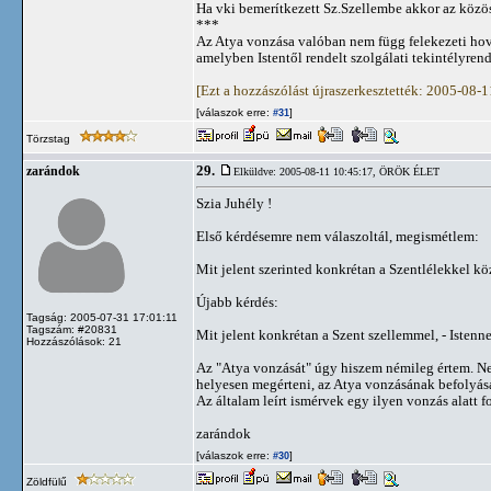
Ha vki bemerítkezett Sz.Szellembe akkor az közöss
***
Az Atya vonzása valóban nem függ felekezeti hova
amelyben Istentől rendelt szolgálati tekintélyren
[Ezt a hozzászólást újraszerkesztették: 2005-08-
[válaszok erre:
]
#31
Törzstag
29.
zarándok
Elküldve: 2005-08-11 10:45:17,
ÖRÖK ÉLET
Szia Juhély !
Első kérdésemre nem válaszoltál, megismétlem:
Mit jelent szerinted konkrétan a Szentlélekkel k
Újabb kérdés:
Tagság: 2005-07-31 17:01:11
Tagszám: #20831
Mit jelent konkrétan a Szent szellemmel, - Istenne
Hozzászólások: 21
Az "Atya vonzását" úgy hiszem némileg értem. Nem
helyesen megérteni, az Atya vonzásának befolyása
Az általam leírt ismérvek egy ilyen vonzás alatt
zarándok
[válaszok erre:
]
#30
Zöldfülű