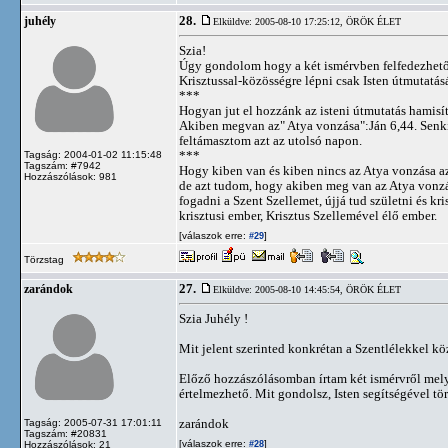
28.
juhély
Elküldve: 2005-08-10 17:25:12,
ÖRÖK ÉLET
Szia!
Úgy gondolom hogy a két ismérvben felfedezhető 
Krisztussal-közösségre lépni csak Isten útmutatás
***
Hogyan jut el hozzánk az isteni útmutatás hamisí
Akiben megvan az" Atya vonzása":Ján 6,44. Senki
feltámasztom azt az utolsó napon.
***
Tagság: 2004-01-02 11:15:48
Tagszám: #7942
Hogy kiben van és kiben nincs az Atya vonzása a
Hozzászólások: 981
de azt tudom, hogy akiben meg van az Atya vonzás
fogadni a Szent Szellemet, újjá tud születni és kri
krisztusi ember, Krisztus Szellemével élő ember.
[válaszok erre:
]
#29
Törzstag
27.
zarándok
Elküldve: 2005-08-10 14:45:54,
ÖRÖK ÉLET
Szia Juhély !
Mit jelent szerinted konkrétan a Szentlélekkel k
Előző hozzászólásomban írtam két ismérvről mely
értelmezhető. Mit gondolsz, Isten segítségével tö
zarándok
Tagság: 2005-07-31 17:01:11
Tagszám: #20831
[válaszok erre:
]
Hozzászólások: 21
#28