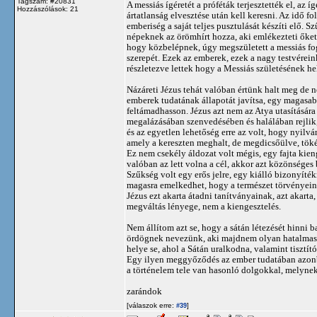
Tagszám: #20831
A messiás ígéretét a próféták terjesztették el, az
Hozzászólások: 21
ártatlanság elvesztése után kell keresni. Az idő 
emberiség a saját teljes pusztulását készíti elő. S
népeknek az örömhírt hozza, aki emlékezteti őket
hogy közbelépnek, úgy megszületett a messiás fog
szerepét. Ezek az emberek, ezek a nagy testvérein
részletezve lettek hogy a Messiás születésének hel
Názáreti Jézus tehát valóban értünk halt meg de n
emberek tudatának állapotát javítsa, egy magasab
feltámadhasson. Jézus azt nem az Atya utasítására 
megalázásában szenvedésében és halálában rejlik,
és az egyetlen lehetőség erre az volt, hogy nyilv
amely a kereszten meghalt, de megdicsőülve, töké
Ez nem csekély áldozat volt mégis, egy fajta kien
valóban az lett volna a cél, akkor azt közönsége
Szűkség volt egy erős jelre, egy kiálló bizonyíté
magasra emelkedhet, hogy a természet törvényeinek
Jézus ezt akarta átadni tanítványainak, azt akarta
megváltás lényege, nem a kiengesztelés.
Nem állítom azt se, hogy a sátán létezését hinni
ördögnek nevezünk, aki majdnem olyan hatalmas, 
helye se, ahol a Sátán uralkodna, valamint tisztít
Egy ilyen meggyőződés az ember tudatában azonba
a történelem tele van hasonló dolgokkal, melynek
zarándok
[válaszok erre:
]
#39