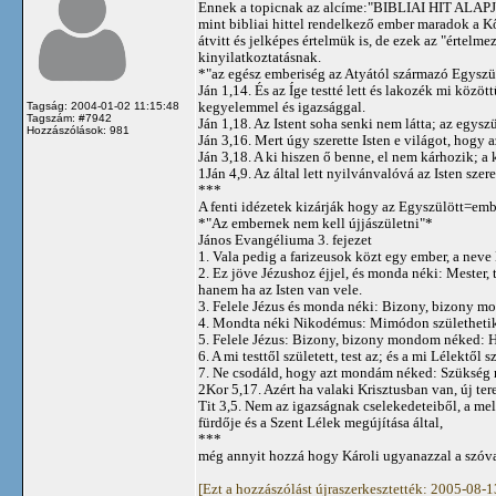
Ennek a topicnak az alcíme:"BIBLIAI HIT ALAPJÁN
mint bibliai hittel rendelkező ember maradok a Kő
átvitt és jelképes értelmük is, de ezek az "értelm
kinyilatkoztatásnak.
*"az egész emberiség az Atyától származó Egyszül
Ján 1,14. És az Íge testté lett és lakozék mi közöt
kegyelemmel és igazsággal.
Tagság: 2004-01-02 11:15:48
Tagszám: #7942
Ján 1,18. Az Istent soha senki nem látta; az egyszü
Hozzászólások: 981
Ján 3,16. Mert úgy szerette Isten e világot, hogy 
Ján 3,18. A ki hiszen ő benne, el nem kárhozik; a
1Ján 4,9. Az által lett nyilvánvalóvá az Isten szer
***
A fenti idézetek kizárják hogy az Egyszülött=emb
*"Az embernek nem kell újjászületni"*
János Evangéliuma 3. fejezet
1. Vala pedig a farizeusok közt egy ember, a nev
2. Ez jöve Jézushoz éjjel, és monda néki: Mester, t
hanem ha az Isten van vele.
3. Felele Jézus és monda néki: Bizony, bizony mo
4. Mondta néki Nikodémus: Mimódon születhetik 
5. Felele Jézus: Bizony, bizony mondom néked: Ha
6. A mi testtől született, test az; és a mi Lélektől sz
7. Ne csodáld, hogy azt mondám néked: Szükség 
2Kor 5,17. Azért ha valaki Krisztusban van, új ter
Tit 3,5. Nem az igazságnak cselekedeteiből, a me
fürdője és a Szent Lélek megújítása által,
***
még annyit hozzá hogy Károli ugyanazzal a szóval 
[Ezt a hozzászólást újraszerkesztették: 2005-08-