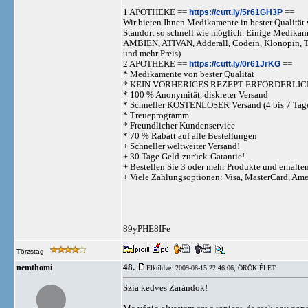
1 APOTHEKE ==
https://cutt.ly/5r61GH3P
==
Wir bieten Ihnen Medikamente in bester Qualität w
Standort so schnell wie möglich. Einige Medika
AMBIEN, ATIVAN, Adderall, Codein, Klonopi
und mehr Preis)
2 APOTHEKE ==
https://cutt.ly/0r61JrKG
==
* Medikamente von bester Qualität
* KEIN VORHERIGES REZEPT ERFORDERLIC
* 100 % Anonymität, diskreter Versand
* Schneller KOSTENLOSER Versand (4 bis 7 Tag
* Treueprogramm
* Freundlicher Kundenservice
* 70 % Rabatt auf alle Bestellungen
+ Schneller weltweiter Versand!
+ 30 Tage Geld-zurück-Garantie!
+ Bestellen Sie 3 oder mehr Produkte und erhalte
+ Viele Zahlungsoptionen: Visa, MasterCard, Am
89yPHE8IFe
Törzstag
48.
nemthomi
Elküldve: 2009-08-15 22:46:06,
ÖRÖK ÉLET
Szia kedves Zarándok!