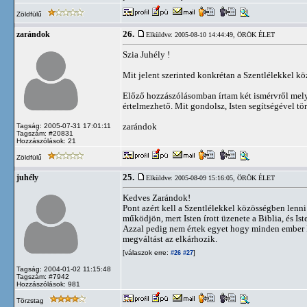
Zöldfülű
26.
zarándok
Elküldve: 2005-08-10 14:44:49,
ÖRÖK ÉLET
Szia Juhély !
Mit jelent szerinted konkrétan a Szentlélekkel k
Előző hozzászólásomban írtam két ismérvről mely
értelmezhető. Mit gondolsz, Isten segítségével tö
zarándok
Tagság: 2005-07-31 17:01:11
Tagszám: #20831
Hozzászólások: 21
Zöldfülű
25.
juhély
Elküldve: 2005-08-09 15:16:05,
ÖRÖK ÉLET
Kedves Zarándok!
Pont azért kell a Szentlélekkel közösségben lenni 
működjön, mert Isten írott üzenete a Biblia, és Is
Azzal pedig nem értek egyet hogy minden ember Iste
megváltást az elkárhozik.
[válaszok erre:
]
#26
#27
Tagság: 2004-01-02 11:15:48
Tagszám: #7942
Hozzászólások: 981
Törzstag