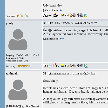
Üdv! zarándok
[válaszok erre:
]
#41
Zöldfülű
39.
juhély
Elküldve: 2005-08-15 19:44:04,
ÖRÖK ÉLET
Én újjászületett keresztény vagyok és Isten kinyila
A te világnézeted hová sorolható? Keresztény 
[válaszok erre:
]
#40
Tagság: 2004-01-02 11:15:48
Tagszám: #7942
Hozzászólások: 981
Törzstag
38.
zarándok
Elküldve: 2005-08-14 21:24:36,
ÖRÖK ÉLET
Szia Juhély,
Kérlek, ne érts félre, nem állítom azt, hogy Jézu
hanem tanításában, Ő igenis értünk halt meg de n
A "megváltás" egy félreértett és félremagyarázott
vélik, hogy már meg lettek váltva, folyton a meg
Tagság: 2005-07-31 17:01:11