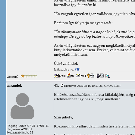
Az én világnézetem ehhez hasonló, keresztény szá
használva így fejezném ki:
"Én vagyok egyetlen igaz vallásom, egyetlen híve,
Barátom így folytatja magyarázatát:
"Én alkonyatkor láttam a napot kelni, és attól a 
mindegy. De egy dolog biztos, a nap alkonyatkor k
Az én világnézetem ezt nagyon megközelíti. Gyakr
kinyilatkoztatásokat sem. Ezeket, valamint saját
melyekről már írtam.
Üdv! zarándok
[válaszok erre:
]
#48
Zöldfülű
41.
zarándok
Elküldve: 2005-08-16 10:51:31,
ÖRÖK ÉLET
Elnézést hozzászólásom furcsa külalakjáért, még
értelmesebben így néz ki, megismétlem :
Szia juhély,
Köszönöm hitvallásodat, minden tiszteletemet m
Tagság: 2005-07-31 17:01:11
Tagszám: #20831
Hozzászólások: 21