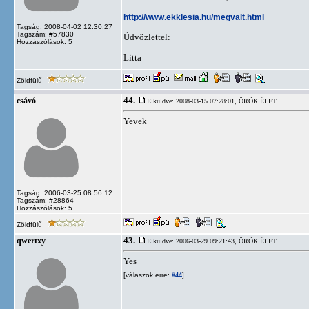
http://www.ekklesia.hu/megvalt.html
Tagság: 2008-04-02 12:30:27
Tagszám: #57830
Üdvözlettel:
Hozzászólások: 5
Litta
Zöldfülű
44.
csávó
Elküldve: 2008-03-15 07:28:01,
ÖRÖK ÉLET
Yevek
Tagság: 2006-03-25 08:56:12
Tagszám: #28864
Hozzászólások: 5
Zöldfülű
43.
qwertxy
Elküldve: 2006-03-29 09:21:43,
ÖRÖK ÉLET
Yes
[válaszok erre:
]
#44