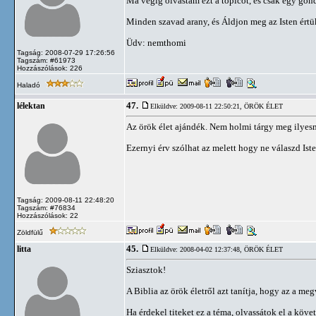
Ma végig olvastam ezt a topicot, és csak egy gon
Minden szavad arany, és Áldjon meg az Isten értü
Üdv: nemthomi
Tagság: 2008-07-29 17:26:56
Tagszám: #61973
Hozzászólások: 226
Haladó
47.
lélektan
Elküldve: 2009-08-11 22:50:21,
ÖRÖK ÉLET
Az örök élet ajándék. Nem holmi tárgy meg ilyesmi!
Ezernyi érv szólhat az melett hogy ne válaszd Iste
Tagság: 2009-08-11 22:48:20
Tagszám: #76834
Hozzászólások: 22
Zöldfülű
45.
litta
Elküldve: 2008-04-02 12:37:48,
ÖRÖK ÉLET
Sziasztok!
A Biblia az örök életről azt tanítja, hogy az a me
Ha érdekel titeket ez a téma, olvassátok el a követ