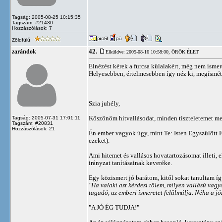
Tagság: 2005-08-25 10:15:35
Tagszám: #21430
Hozzászólások: 7
Zöldfülű
42.
zarándok
Elküldve: 2005-08-16 10:58:00,
ÖRÖK ÉLET
Elnézést kérek a furcsa külalakért, még nem isme
Helyesebben, értelmesebben így néz ki, megísmé
Szia juhély,
Köszönöm hitvallásodat, minden tiszteletemet m
Tagság: 2005-07-31 17:01:11
Tagszám: #20831
Hozzászólások: 21
Én ember vagyok úgy, mint Te: Isten Egyszülött Fia
ezeket).
Ami hitemet és vallásos hovatartozásomat illeti, e
irányzat tanításainak keveréke.
Egy közismert jó barátom, kitől sokat tanultam így
"Ha valaki azt kérdezi tőlem, milyen vallású vagy
tagadó, az emberi ismeretet felülmúlja. Néha a jó
"A JÓ ÉG TUDJA!"