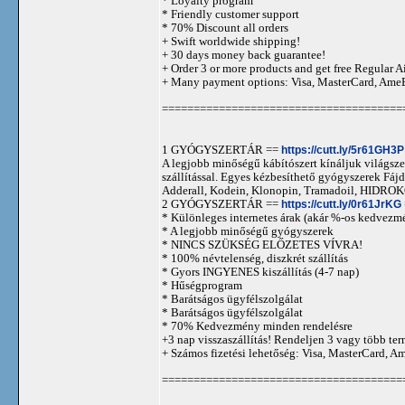
* Loyalty program
* Friendly customer support
* 70% Discount all orders
+ Swift worldwide shipping!
+ 30 days money back guarantee!
+ Order 3 or more products and get free Regular A
+ Many payment options: Visa, MasterCard, Ame
======================================
1 GYÓGYSZERTÁR ==
https://cutt.ly/5r61GH3P
A legjobb minőségű kábítószert kínáljuk világszer
szállítással. Egyes kézbesíthető gyógyszerek 
Adderall, Kodein, Klonopin, Tramadoil, HID
2 GYÓGYSZERTÁR ==
https://cutt.ly/0r61JrKG
* Különleges internetes árak (akár %-os kedvezmé
* A legjobb minőségű gyógyszerek
* NINCS SZÜKSÉG ELŐZETES VÍVRA!
* 100% névtelenség, diszkrét szállítás
* Gyors INGYENES kiszállítás (4-7 nap)
* Hűségprogram
* Barátságos ügyfélszolgálat
* Barátságos ügyfélszolgálat
* 70% Kedvezmény minden rendelésre
+3 nap visszaszállítás! Rendeljen 3 vagy több term
+ Számos fizetési lehetőség: Visa, MasterCard, 
======================================