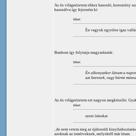
Az én világnézetem ehhez hasonló, keresztény szá
használva így fejezném ki:
Idézet:
Én vagyok egyetlen igaz vallás
Barátom így folytatja magyarázatát:
Idézet:
Én alkonyatkor láttam a napot 
azt Istennek, vagy bármi másna
Az én világnézetem ezt nagyon megközelíti. Gyak
Idézet:
szent írásokat
, de nem vetem meg az újdonsült kinyilatkoztatás
azoknak az ismérveknek, melyekről már írtam.