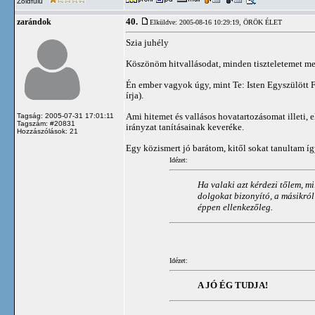
Zöldfülű
40.
zarándok
Elküldve: 2005-08-16 10:29:19,
ÖRÖK ÉLET
Szia juhély
Köszönöm hitvallásodat, minden tiszteletemet m
Én ember vagyok úgy, mint Te: Isten Egyszülött Fi
írja).
Ami hitemet és vallásos hovatartozásomat illeti, e
Tagság: 2005-07-31 17:01:11
Tagszám: #20831
irányzat tanításainak keveréke.
Hozzászólások: 21
Egy közismert jó barátom, kitől sokat tanultam így
Idézet:
Ha valaki azt kérdezi tőlem, mi
dolgokat bizonyító, a másikról
éppen ellenkezőleg.
Idézet:
A JÓ ÉG TUDJA!