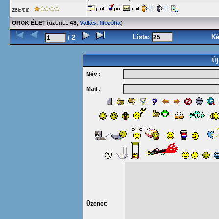
Zöldfülű
ÖRÖK ÉLET
(üzenet:
48
,
Vallás, filozófia
)
Lista:
Ké
/ 2
Új
Név :
Mail :
Üzenet: