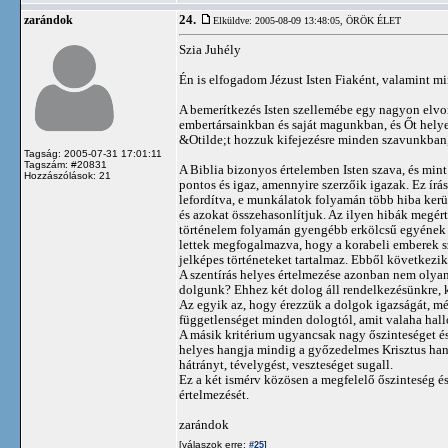
24.
zarándok
Elküldve: 2005-08-09 13:48:05,
ÖRÖK ÉLET
Szia Juhély
Én is elfogadom Jézust Isten Fiaként, valamint m
A bemerítkezés Isten szellemébe egy nagyon elvont
embertársainkban és saját magunkban, és Őt helyez
&Otilde;t hozzuk kifejezésre minden szavunkban
Tagság: 2005-07-31 17:01:11
Tagszám: #20831
A Biblia bizonyos értelemben Isten szava, és min
Hozzászólások: 21
pontos és igaz, amennyire szerzőik igazak. Ez írá
lefordítva, e munkálatok folyamán több hiba ker
és azokat összehasonlítjuk. Az ilyen hibák megér
történelem folyamán gyengébb erkölcsű egyének ér
lettek megfogalmazva, hogy a korabeli emberek s
jelképes történeteket tartalmaz. Ebből következik
A szentírás helyes értelmezése azonban nem olyan
dolgunk? Ehhez két dolog áll rendelkezésünkre, k
Az egyik az, hogy érezzük a dolgok igazságát, mél
függetlenséget minden dologtól, amit valaha hall
A másik kritérium ugyancsak nagy őszinteséget és
helyes hangja mindig a győzedelmes Krisztus han
hátrányt, tévelygést, veszteséget sugall.
Ez a két ismérv közösen a megfelelő őszinteség é
értelmezését.
zarándok
[válaszok erre:
]
#25