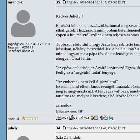
35.
zarándok
Elküldve: 2005-08-14 10:19:15,
ÖRÖK ÉLET
Kedves Juhély !
Elnézést kérek, ha hozzászólásaimmal megzavartam
elhallgatok. Hozzászólásaim jobban beleillenének
éppen a hit, melyről szólnak nem teljesen azonos a
Többször előfordult, hogy Jézus helyesbítette t
Tagság: 2005-07-31 17:01:11
Tagszám: #20831
írásaiban, néhány évtizeddel Jézus halála után? A
Hozzászólások: 21
mint ahogyan ma a pápa tévedhetetlensége is nagy
ahogyan Ő azt leírta.
"az egész emberiség az Atyától származó Egyszül
Pedig ez a 'megváltó tudat' lényege.
"Az embernek nem kell újjászületni"
Ez nem mond ellent János evangéliumának. Jézus a
meg is magyarázta azt. A lényeges változás, amely
tartalmazza, melynek kezdete, első lépése lehet a 
zarándok
[válaszok erre:
]
#36
Zöldfülű
34.
juhély
Elküldve: 2005-08-13 10:11:47,
ÖRÖK ÉLET
Szia Zarándok!