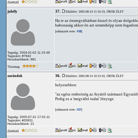
Zöldfülű
37.
juhély
Elküldve: 2005-08-14 11:16:19,
ÖRÖK ÉLET
Ha te az önmegváltásban hiszel és olyan dolgokb
babonaság akkor én azt semmiképp nem fogadom e
[válaszok erre:
]
#38
Tagság: 2004-01-02 11:15:48
Tagszám: #7942
Hozzászólások: 981
Törzstag
36.
zarándok
Elküldve: 2005-08-14 10:23:43,
ÖRÖK ÉLET
helyesebben:
"az egész emberiség az Atyától származó Egyszül
Pedig ez a 'megváltó tudat' lényege.
[válaszok erre:
]
#37
Tagság: 2005-07-31 17:01:11
Tagszám: #20831
Hozzászólások: 21
Zöldfülű