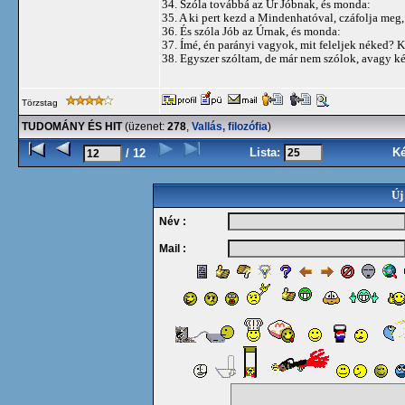
34. Szóla továbbá az Úr Jóbnak, és monda:
35. A ki pert kezd a Mindenhatóval, czáfolja meg, 
36. És szóla Jób az Úrnak, és monda:
37. Ímé, én parányi vagyok, mit feleljek néked? 
38. Egyszer szóltam, de már nem szólok, avagy ké
Törzstag
TUDOMÁNY ÉS HIT
(üzenet:
278
,
Vallás, filozófia
)
Lista:
K
/ 12
Új
Név :
Mail :