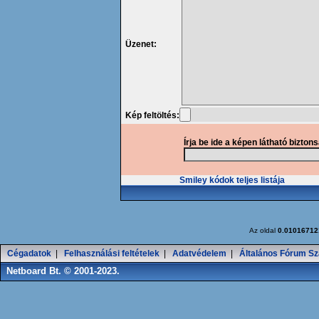
Üzenet:
Kép feltöltés:
Írja be ide a képen látható bizton
Smiley kódok teljes listája
Az oldal
0.01016712
Cégadatok
|
Felhasználási feltételek
|
Adatvédelem
|
Általános Fórum Sz
Netboard Bt. © 2001-2023.