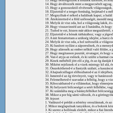
13. Hogy belefogózzék a földnek széleibe, és ler
14. Hogy átváltozzék mint a megpecsételt agyag, 
15. Hogy a gonoszoktól elvétessék világosságuk, 
16. Eljutottál-é a tenger forrásáig, bejártad-é a 
17. Megnyíltak-é néked a halálnak kapui; a halál
18. Áttekintetted-é a föld szélességét, mondd meg
19. Melyik út visz oda, hol a világosság lakik, és
20. Hogy visszavinnéd azt az ő határába, és hogy
21. Tudod te ezt, hiszen már akkor megszülettél;
22. Eljutottál-é a hónak tárházához; vagy a jégeső
23. A mit fentartottam a szükség idejére, a harcz 
24. Melyik út visz oda, a hol szétoszlik a világossá
25. Ki hasított nyílást a záporesőnek, és a menny
26. Hogy aláessék az ember nélkül való földre, a p
27. Hogy megitasson pusztát, sivatagot, és hogy s
28. Van-é atyja az esőnek, és ki szülte a harmat cs
29. Kinek méhéből jött elő a jég, és az ég daráját 
30. Miként rejtőznek el a vizek mintegy kő alá, é
31. Összekötheted-é a fiastyúk szálait; a kaszásc
32. A hajnalcsillagot előhozhatod-é az ő idejében
33. Ismered-é az ég törvényeit, vagy te határozod
34. Felemelheted-é szavadat a felhőig, hogy a vi
35. Kibocsáthatod-é a villámokat, hogy elmenjen
36. Ki helyezett bölcseséget a setét felhőkbe, va
37. Ki számlálta meg a bárányfelhőket bölcseséggel
38. Mikor a por híg sárrá változik, és a göröngy
39. fejezet
1. Vadászol-é prédát a nőstény oroszlánnak, és az
2. Mikor meglapulnak tanyáikon, és a bokrok köz
3. Ki szerez a hollónak eledelt, mikor a fiai Ist