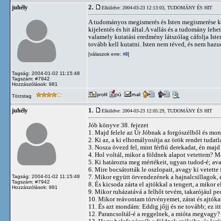
2.
juhély
Elküldve: 2004-03-23 12:13:03,
TUDOMÁNY ÉS HIT
A tudományos megismerés és Isten megismerése k
kijelentés és hit által.A vallás és a tudomány leh
valamely kutatási eredmény látszólag cáfolja Isten
tovább kell kutatni. Isten nem téved, és nem hazu
[válaszok erre:
]
#8
Tagság: 2004-01-02 11:15:48
Tagszám: #7942
Hozzászólások: 981
Törzstag
1.
juhély
Elküldve: 2004-03-23 12:05:29,
TUDOMÁNY ÉS HIT
Jób könyve 38. fejezet
1. Majd felele az Úr Jóbnak a forgószélből és mo
2. Ki az, a ki elhomályosítja az örök rendet tudat
3. Nosza övezd fel, mint férfiú derekadat, én majd
4. Hol voltál, mikor a földnek alapot vetettem? 
5. Ki határozta meg mértékeit, ugyan tudod-é; avag
6. Mire bocsátották le oszlopait, avagy ki vetette 
7. Mikor együtt örvendezének a hajnalcsillagok, 
Tagság: 2004-01-02 11:15:48
Tagszám: #7942
8. És kicsoda zárta el ajtókkal a tengert, a mikor 
Hozzászólások: 981
9. Mikor ruházatává a felhőt tevém, takarójául pe
10. Mikor reávontam törvényemet, zárat és ajtókat
11. És azt mondám: Eddig jőjj és ne tovább; ez itt
12. Parancsoltál-é a reggelnek, a mióta megvagy?