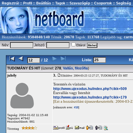
Regisztrál
:: Profil
:: Beállítás
:: Tagok
:: Szavazógép
:: Csoportok
:: Segítség
Hozzászólások:
9504040/140
Témák:
20670
Tagok:
113768
Legújabb tag:
carm
Név:
Jelszó:
Eltárol
Lista:
K
/ 12
TUDOMÁNY ÉS HIT
(üzenet:
278
,
Vallás, filozófia
)
3.
juhély
Elküldve: 2004-03-23 12:27:27,
TUDOMÁNY ÉS HIT
Teremtés és vízözön
http://www.ujexodus.hu/index.php?cikk=509
Észvallás vagy Istenhit
http://www.ujexodus.hu/index.php?cikk=179
[Ezt a hozzászólást újraszerkesztették: 2004-03-
[válaszok erre:
]
#10
Tagság: 2004-01-02 11:15:48
Tagszám: #7942
Hozzászólások: 981
Törzstag