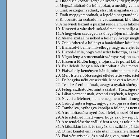
4. Tudod-é a kőszáli zergék ellésének idejét; meg
5. Megszámláltad-é a hónapokat, a meddig vemhes
6. Csak összegörnyednek, elszülik magzataikat, 
7. Fiaik meggyarapodnak, a legelőn nagyranőnek,
8. Ki bocsátotta szabadon a vadszamarat, ki oldoz
9. A melynek házául a pusztát rendelém, és lakóhe
10. Kineveti a városbeli sokadalmat, nem hallja a 
11. A hegyeken szedeget, az ő legelőjén mindenfél
12. Akar-é szolgálni néked a bölény? Avagy meghá
13. Oda kötheted a bölényt a barázdához köteléné
14. Bízhatol-é benne, mivelhogy nagy az ereje, 
15. Hiszed-é róla, hogy vetésedet behordja, és szé
16. Vígan leng a struczmadár szárnya: vajjon az es
17. Hiszen a földön hagyja tojásait, és porral költe
18. És elfeledi, hogy a láb eltiporhatja, és a meze
19. Fiaival oly keményen bánik, mintha nem is öv
20. Mert Isten a bölcseséget elfeledtette vele, ért
21. De hogyha néki ereszkedik, kineveti a lovat é
22. Te adsz-é erőt a lónak, avagy a nyakát sörényn
23. Felugraszthatod-é, mint a sáskát? Tüsszögése 
24. Lábai vermet ásnak, örvend erejének, a fegyve
25. Neveti a félelmet; nem remeg, nem fordul meg 
26. Csörög rajta a tegez, ragyog a kopja és a dárda
27. Tombolva, nyihogva kapálja a földet, és nem á
28. A trombitaszóra nyerítéssel felel; messziről me
29. A te értelmed miatt van-é, hogy az ölyv repül, é
30. A te rendelésedre száll-é fent a sas, és rakja-é
31. A kősziklán lakik és tanyázik, a sziklák párká
32. Onnét kémlel enni való után, messzire ellátna
33. Fiai vért szívnak, és a hol dög van, mindjárt ot