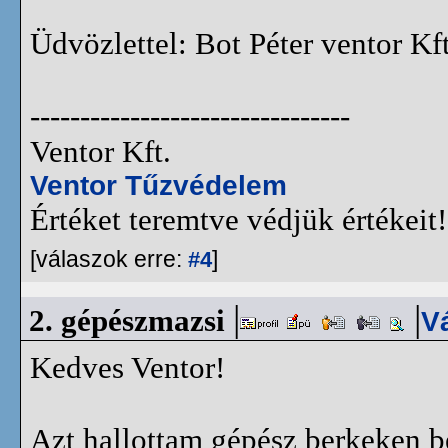
Üdvözlettel: Bot Péter ventor Kft
--------------------------------
Ventor Kft.
Ventor Tűzvédelem
Értéket teremtve védjük értékeit!
[válaszok erre:
]
#4
|
|
2.
gépészmazsi
V
Kedves Ventor!
Azt hallottam gépész berkeken be