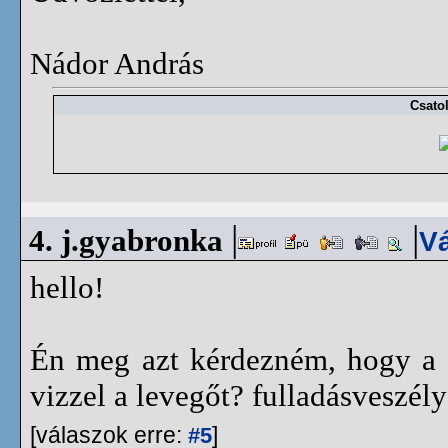
Nádor András
Csatol
|
|
4.
j.gyabronka
Vá
hello!
Én meg azt kérdezném, hogy a v
vizzel a levegőt? fulladásveszély
[válaszok erre:
]
#5