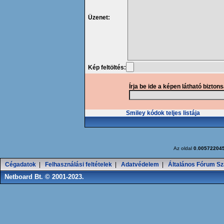
Üzenet:
Kép feltöltés:
Írja be ide a képen látható bizton
Smiley kódok teljes listája
Az oldal
0.00572204
Cégadatok
|
Felhasználási feltételek
|
Adatvédelem
|
Általános Fórum Sz
Netboard Bt. © 2001-2023.