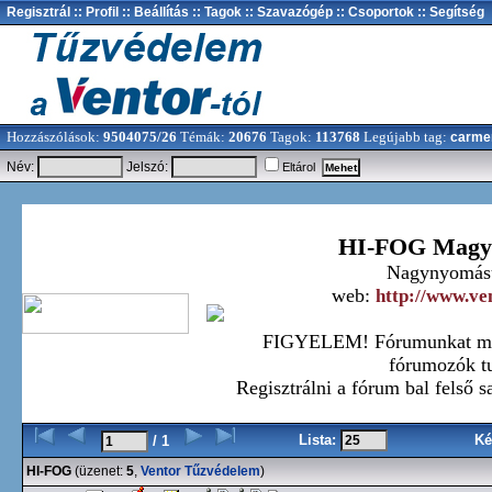
Regisztrál
:: Profil
:: Beállítás
:: Tagok
:: Szavazógép
:: Csoportok
:: Segítség
Hozzászólások:
9504075/26
Témák:
20676
Tagok:
113768
Legújabb tag:
carme
Név:
Jelszó:
Eltárol
HI-FOG Magya
Nagynyomású
web:
http://www.ve
FIGYELEM! Fórumunkat minde
fórumozók tu
Regisztrálni a fórum bal fels
Lista:
Ké
/ 1
HI-FOG
(üzenet:
5
,
Ventor Tűzvédelem
)