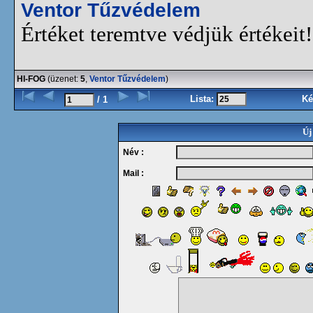
Ventor Tűzvédelem
Értéket teremtve védjük értékeit!
HI-FOG
(üzenet:
5
,
Ventor Tűzvédelem
)
Lista:
Ké
/ 1
Új
Név :
Mail :