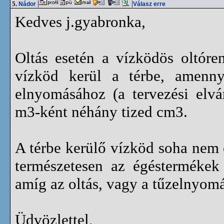
|
|
5.
Nádor
Válasz erre
Kedves j.gyabronka,
Oltás esetén a vízködös oltóren
vízköd kerül a térbe, amenny
elnyomásához (a tervezési elv
m3-ként néhány tized cm3.
A térbe kerülő vízköd soha nem
természetesen az égéstermékek
amíg az oltás, vagy a tűzelnyom
Üdvözlettel,