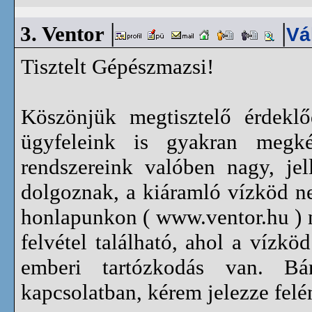
|
|
3.
Ventor
Vá
Tisztelt Gépészmazsi!
Köszönjük megtisztelő érdeklő
ügyfeleink is gyakran megké
rendszereink valóben nagy, je
dolgoznak, a kiáramló vízköd n
honlapunkon (
www.ventor.hu
) 
felvétel található, ahol a vízk
emberi tartózkodás van. Bá
kapcsolatban, kérem jelezze fel