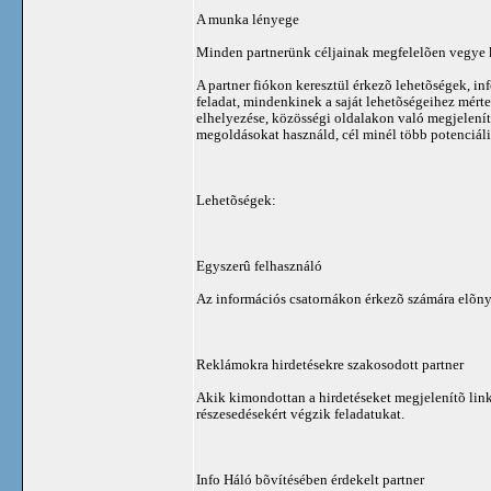
A munka lényege
Minden partnerünk céljainak megfelelõen vegye k
A partner fiókon keresztül érkezõ lehetõségek, inf
feladat, mindenkinek a saját lehetõségeihez mért
elhelyezése, közösségi oldalakon való megjelení
megoldásokat használd, cél minél több potenciális
Lehetõségek:
Egyszerû felhasználó
Az információs csatornákon érkezõ számára elõnyös
Reklámokra hirdetésekre szakosodott partner
Akik kimondottan a hirdetéseket megjelenítõ link
részesedésekért végzik feladatukat.
Info Háló bõvítésében érdekelt partner