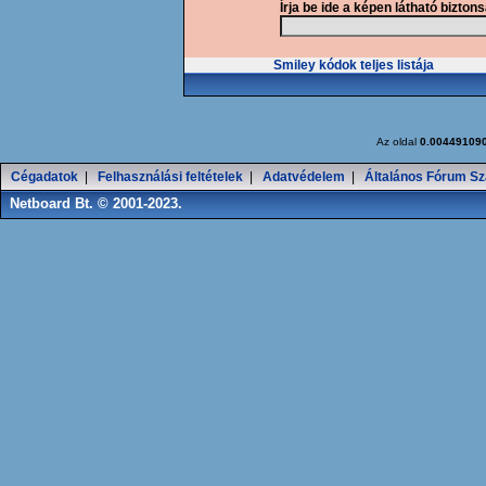
Írja be ide a képen látható bizton
Smiley kódok teljes listája
Az oldal
0.00449109
Cégadatok
|
Felhasználási feltételek
|
Adatvédelem
|
Általános Fórum Sz
Netboard Bt. © 2001-2023.