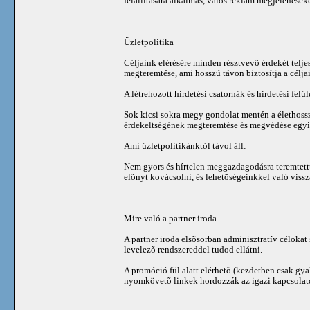
felállítására alkalmas, valós reklám megjelenések
Üzletpolitika
Céljaink elérésére minden résztvevõ érdekét telje
megteremtése, ami hosszú távon biztosítja a célja
A létrehozott hirdetési csatornák és hirdetési fel
Sok kicsi sokra megy gondolat mentén a élethosszi
érdekeltségének megteremtése és megvédése egyik
Ami üzletpolitikánktól távol áll:
Nem gyors és hírtelen meggazdagodásra teremtettü
elõnyt kovácsolni, és lehetõségeinkkel való vissz
Mire való a partner iroda
A partner iroda elsõsorban adminisztratív célokat 
levelezõ rendszereddel tudod ellátni.
A promóció fül alatt elérhetõ (kezdetben csak gya
nyomkövetõ linkek hordozzák az igazi kapcsolat