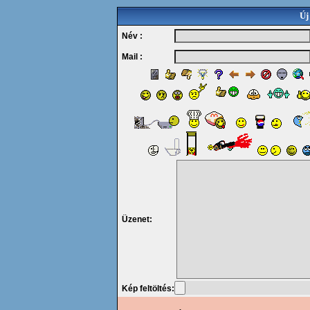
Új
Név :
Mail :
Üzenet:
Kép feltöltés: