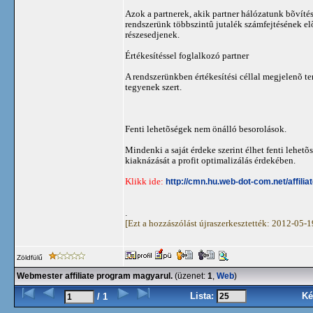
Azok a partnerek, akik partner hálózatunk bõvíté
rendszerünk többszintû jutalék számfejtésének el
részesedjenek.
Értékesítéssel foglalkozó partner
A rendszerünkben értékesítési céllal megjelenõ te
tegyenek szert.
Fenti lehetõségek nem önálló besorolások.
Mindenki a saját érdeke szerint élhet fenti lehet
kiaknázását a profit optimalizálás érdekében.
Klikk ide:
http://cmn.hu.web-dot-com.net/affili
.
[Ezt a hozzászólást újraszerkesztették: 2012-05-
Zöldfülű
Webmester affiliate program magyarul.
(üzenet:
1
,
Web
)
Lista:
Ké
/ 1