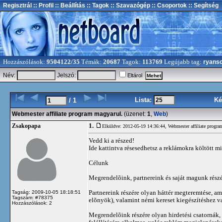
Regisztrál
:: Profil
:: Beállítás
:: Tagok
:: Szavazógép
:: Csoportok
:: Segítség
Hozzászólások:
9504122/35
Témák:
20687
Tagok:
113769
Legújabb tag:
ryans
Név:
Jelszó:
Eltárol
Lista:
Ké
/ 1
Webmester affiliate program magyarul.
(üzenet:
1
,
Web
)
1.
Zsakopapa
Elküldve: 2012-05-19 14:36:44,
Webmester affiliate progra
Vedd ki a részed!
Ide kattintva résesedhetsz a reklámokra költött m
Célunk
Megrendelõink, partnereink és saját magunk részér
Partnereink részére olyan háttér megteremtése, a
Tagság: 2009-10-05 18:18:51
Tagszám: #78375
elõnyök), valamint némi kereset kiegészítéshez v
Hozzászólások: 2
Megrendelõink részére olyan hirdetési csatornák, f