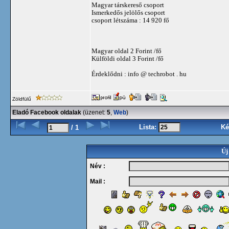
Magyar társkereső csoport
Ismerkedős jelölős csoport
csoport létszáma : 14 920 fő
Magyar oldal 2 Forint /fő
Külföldi oldal 3 Forint /fő
Érdeklődni : info @ techrobot . hu
Zöldfülű
Eladó Facebook oldalak
(üzenet:
5
,
Web
)
Lista:
Ké
/ 1
Új
Név :
Mail :