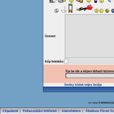
Üzenet:
Kép feltöltés:
Írja be ide a képen látható bizton
Smiley kódok teljes listája
Az oldal
0.00563216
Cégadatok
|
Felhasználási feltételek
|
Adatvédelem
|
Általános Fórum Sz