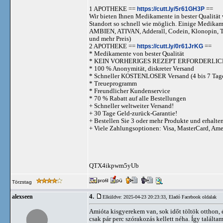
1 APOTHEKE ==
https://cutt.ly/5r61GH3P
==
Wir bieten Ihnen Medikamente in bester Qualität w
Standort so schnell wie möglich. Einige Medika
AMBIEN, ATIVAN, Adderall, Codein, Klonopi
und mehr Preis)
2 APOTHEKE ==
https://cutt.ly/0r61JrKG
==
* Medikamente von bester Qualität
* KEIN VORHERIGES REZEPT ERFORDERLIC
* 100 % Anonymität, diskreter Versand
* Schneller KOSTENLOSER Versand (4 bis 7 Tag
* Treueprogramm
* Freundlicher Kundenservice
* 70 % Rabatt auf alle Bestellungen
+ Schneller weltweiter Versand!
+ 30 Tage Geld-zurück-Garantie!
+ Bestellen Sie 3 oder mehr Produkte und erhalte
+ Viele Zahlungsoptionen: Visa, MasterCard, Am
QTX4ikpwm5yUb
Törzstag
4.
alexseen
Elküldve: 2025-04-23 20:23:33,
Eladó Facebook oldalak
Amióta kisgyerekem van, sok időt töltök otthon, 
csak pár perc szórakozás kellett néha. Így találtam