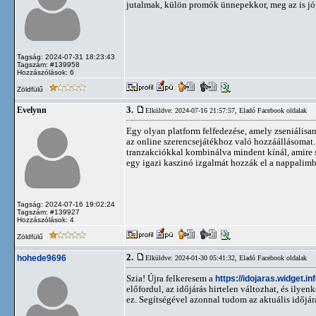
jutalmak, külön promók ünnepekkor, meg az is jó,
Tagság: 2024-07-31 18:23:43
Tagszám: #139958
Hozzászólások: 6
Zöldfülű
3.
Evelynn
Elküldve: 2024-07-16 21:57:57,
Eladó Facebook oldalak
Egy olyan platform felfedezése, amely zseniálisan
az online szerencsejátékhoz való hozzáállásomat
tranzakciókkal kombinálva mindent kínál, amire s
egy igazi kaszinó izgalmát hozzák el a nappalimb
Tagság: 2024-07-16 19:02:24
Tagszám: #139927
Hozzászólások: 4
Zöldfülű
2.
hohede9696
Elküldve: 2024-01-30 05:41:32,
Eladó Facebook oldalak
Szia! Újra felkeresem a
https://idojaras.widget.in
előfordul, az időjárás hirtelen változhat, és ily
ez. Segítségével azonnal tudom az aktuális időjá