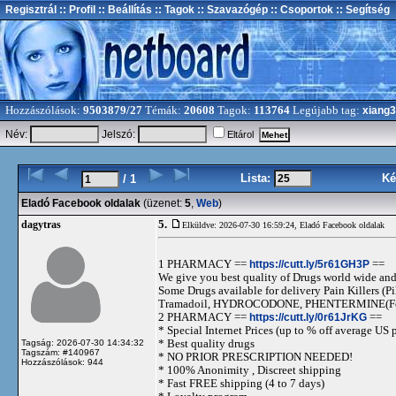
Regisztrál
:: Profil
:: Beállítás
:: Tagok
:: Szavazógép
:: Csoportok
:: Segítség
Hozzászólások:
9503879/27
Témák:
20608
Tagok:
113764
Legújabb tag:
xiang
Név:
Jelszó:
Eltárol
Lista:
Ké
/ 1
Eladó Facebook oldalak
(üzenet:
5
,
Web
)
5.
dagytras
Elküldve: 2026-07-30 16:59:24,
Eladó Facebook oldalak
1 PHARMACY ==
https://cutt.ly/5r61GH3P
==
We give you best quality of Drugs world wide and h
Some Drugs available for delivery Pain Killers
Tramadoil, HYDROCODONE, PHENTERMINE(For 
2 PHARMACY ==
https://cutt.ly/0r61JrKG
==
* Special Internet Prices (up to % off average US p
* Best quality drugs
Tagság: 2026-07-30 14:34:32
Tagszám: #140967
* NO PRIOR PRESCRIPTION NEEDED!
Hozzászólások: 944
* 100% Anonimity , Discreet shipping
* Fast FREE shipping (4 to 7 days)