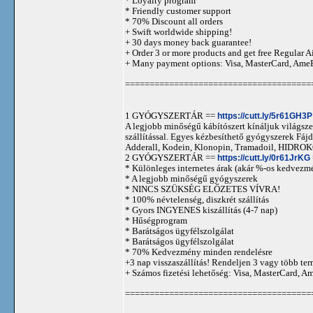
* Loyalty program
* Friendly customer support
* 70% Discount all orders
+ Swift worldwide shipping!
+ 30 days money back guarantee!
+ Order 3 or more products and get free Regular A
+ Many payment options: Visa, MasterCard, Ame
======================================
1 GYÓGYSZERTÁR ==
https://cutt.ly/5r61GH3P
A legjobb minőségű kábítószert kínáljuk világszer
szállítással. Egyes kézbesíthető gyógyszerek 
Adderall, Kodein, Klonopin, Tramadoil, HID
2 GYÓGYSZERTÁR ==
https://cutt.ly/0r61JrKG
* Különleges internetes árak (akár %-os kedvezmé
* A legjobb minőségű gyógyszerek
* NINCS SZÜKSÉG ELŐZETES VÍVRA!
* 100% névtelenség, diszkrét szállítás
* Gyors INGYENES kiszállítás (4-7 nap)
* Hűségprogram
* Barátságos ügyfélszolgálat
* Barátságos ügyfélszolgálat
* 70% Kedvezmény minden rendelésre
+3 nap visszaszállítás! Rendeljen 3 vagy több term
+ Számos fizetési lehetőség: Visa, MasterCard, 
======================================