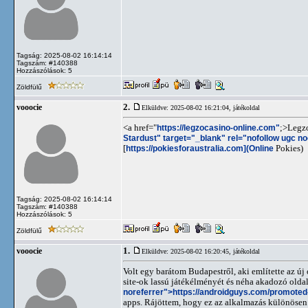
Tagság: 2025-08-02 16:14:14
Tagszám: #140388
Hozzászólások: 5
Zöldfülű
2.
vooocie
Elküldve: 2025-08-02 16:21:04,
játékoldal
<a href="
https://legzocasino-online.com"
;>Legz
Stardust" target="_blank" rel="nofollow ugc n
[
https://pokiesforaustralia.com](Online
Pokies)
Tagság: 2025-08-02 16:14:14
Tagszám: #140388
Hozzászólások: 5
Zöldfülű
1.
vooocie
Elküldve: 2025-08-02 16:20:45,
játékoldal
Volt egy barátom Budapestről, aki említette az ú
site-ok lassú játékélményét és néha akadozó oldal
noreferrer">https://androidguys.com/promoted-
apps. Rájöttem, hogy ez az alkalmazás különösen j