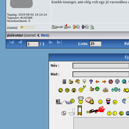
kisebb összeget, ami elég volt egy jó vacsorához 
Tagság: 2025-08-02 16:14:14
Tagszám: #140388
Hozzászólások: 5
Zöldfülű
játékoldal
(üzenet:
4
,
Web
)
Lista:
Ké
/ 1
Új
Név :
Mail :