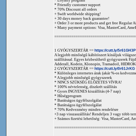
* Loyalty program
* Friendly customer support
* 70% Discount all orders
+ Swift worldwide shipping!
+ 30 days money back guarantee!
+ Order 3 or more products and get free Regular A
+ Many payment options: Visa, MasterCard, Ame
======================================
1 GYÓGYSZERTÁR ==
https://cutt.ly/5r61GH3P
A legjobb minőségű kábítószert kínáljuk világszer
szállítással. Egyes kézbesíthető gyógyszerek 
Adderall, Kodein, Klonopin, Tramadoil, HID
2 GYÓGYSZERTÁR ==
https://cutt.ly/0r61JrKG
* Különleges internetes árak (akár %-os kedvezmé
* A legjobb minőségű gyógyszerek
* NINCS SZÜKSÉG ELŐZETES VÍVRA!
* 100% névtelenség, diszkrét szállítás
* Gyors INGYENES kiszállítás (4-7 nap)
* Hűségprogram
* Barátságos ügyfélszolgálat
* Barátságos ügyfélszolgálat
* 70% Kedvezmény minden rendelésre
+3 nap visszaszállítás! Rendeljen 3 vagy több term
+ Számos fizetési lehetőség: Visa, MasterCard, 
======================================