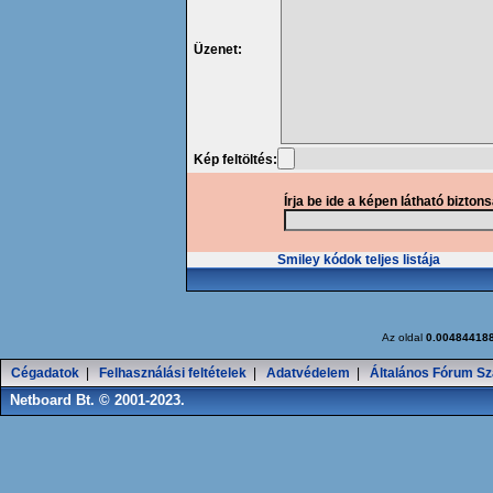
Üzenet:
Kép feltöltés:
Írja be ide a képen látható bizton
Smiley kódok teljes listája
Az oldal
0.00484418
Cégadatok
|
Felhasználási feltételek
|
Adatvédelem
|
Általános Fórum Sz
Netboard Bt. © 2001-2023.