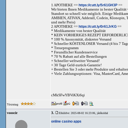
1 APOTHEKE ==
https://cutt.ly/5r61GH3P
==
Wir bieten Ihnen Medikamente in bester Qualität w
Standort so schnell wie möglich. Einige Medika
AMBIEN, ATIVAN, Adderall, Codein, Klonopi
und mehr Preis)
2 APOTHEKE ==
https://cutt.ly/0r61JrKG
==
* Medikamente von bester Qualität
* KEIN VORHERIGES REZEPT ERFORDERLIC
* 100 % Anonymität, diskreter Versand
* Schneller KOSTENLOSER Versand (4 bis 7 Tag
* Treueprogramm
* Freundlicher Kundenservice
* 70 % Rabatt auf alle Bestellungen
+ Schneller weltweiter Versand!
+ 30 Tage Geld-zurück-Garantie!
+ Bestellen Sie 3 oder mehr Produkte und erhalte
+ Viele Zahlungsoptionen: Visa, MasterCard, Am
cMkSFwYBViKXi6qi
Törzstag
3.
vooocie
Elküldve: 2025-08-02 16:23:06,
játékoldal
online casino apps