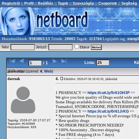
Regisztrál
:: Profil
:: Beállítás
:: Tagok
:: Szavazógép
:: Csoportok
:: Segítség
Hozzászólások:
9503865/13
Témák:
20605
Tagok:
113764
Legújabb tag:
xiang
Név:
Jelszó:
Eltárol
Lista:
Ké
/ 1
játékoldal
(üzenet:
4
,
Web
)
4.
darezak
Elküldve: 2026-07-30 18:45:59,
játékoldal
1 PHARMACY ==
https://cutt.ly/5r61GH3P
==
We give you best quality of Drugs world wide and h
Some Drugs available for delivery Pain Killers
Tramadoil, HYDROCODONE, PHENTERMINE(For 
2 PHARMACY ==
https://cutt.ly/0r61JrKG
==
* Special Internet Prices (up to % off average US p
* Best quality drugs
Tagság: 2026-07-30 17:07:27
Tagszám: #140969
* NO PRIOR PRESCRIPTION NEEDED!
Hozzászólások: 926
* 100% Anonimity , Discreet shipping
* Fast FREE shipping (4 to 7 days)