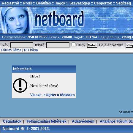
Regisztrál
:: Profil
:: Beállítás
:: Tagok
:: Szavazógép
:: Csoportok
:: Segítség
Hozzászólások:
9503879/27
Témák:
20608
Tagok:
113764
Legújabb tag:
xiang
Név:
Jelszó:
Bejelentkezve:
Eltárol
Fórum
/
Téma
|
PÜ írása
Információ
Hiba!
Nem létező téma!
Vissza ::
Ugrás a főoldalra
Az oldal
m
Cégadatok
|
Felhasználási feltételek
|
Adatvédelem
|
Általános Fórum Sz
Netboard Bt. © 2001-2013.