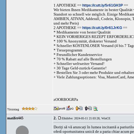
1 APOTHEKE ==
https://cutt.ly/5r61GH3P
==
Wir bieten Ihnen Medikamente in bester Qualität w
Standort so schnell wie möglich. Einige Medika
AMBIEN, ATIVAN, Adderall, Codein, Klonopi
und mehr Preis)
2 APOTHEKE ==
https://cutt.ly/0r61JrKG
==
* Medikamente von bester Qualität
* KEIN VORHERIGES REZEPT ERFORDERLIC
* 100 % Anonymität, diskreter Versand
* Schneller KOSTENLOSER Versand (4 bis 7 Tag
* Treueprogramm
* Freundlicher Kundenservice
* 70 % Rabatt auf alle Bestellungen
+ Schneller weltweiter Versand!
+ 30 Tage Geld-zurück-Garantie!
+ Bestellen Sie 3 oder mehr Produkte und erhalte
+ Viele Zahlungsoptionen: Visa, MasterCard, Am
zOORBOGRPa
Törzstag
2.
matifet445
Elküldve: 2024-05-11 21:03:28,
WinCE
Doriți să vă aruncați în lumea incitantă a pariuril
oferă oportunitatea unică de a paria chiar acum pe