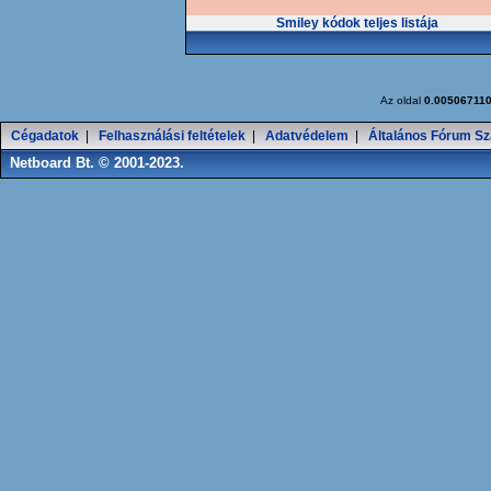
Smiley kódok teljes listája
Az oldal
0.00506711
Cégadatok
|
Felhasználási feltételek
|
Adatvédelem
|
Általános Fórum Sz
Netboard Bt. © 2001-2023.