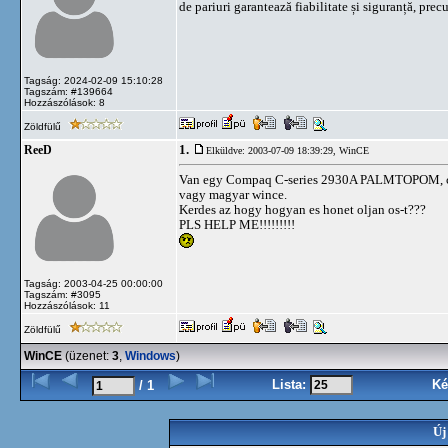
de pariuri garantează fiabilitate și siguranță, prec
Tagság: 2024-02-09 15:10:28
Tagszám: #139664
Hozzászólások: 8
Zöldfülű
1.
ReeD
Elküldve: 2003-07-09 18:39:29,
WinCE
Van egy Compaq C-series 2930A PALMTOPOM, csak
vagy magyar wince.
Kerdes az hogy hogyan es honet oljan os-t???
PLS HELP ME!!!!!!!!!
Tagság: 2003-04-25 00:00:00
Tagszám: #3095
Hozzászólások: 11
Zöldfülű
WinCE
(üzenet:
3
,
Windows
)
Lista:
Ké
/ 1
Új