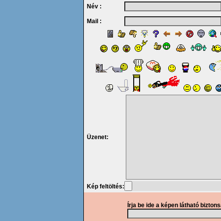
Név :
Mail :
Üzenet:
Kép feltöltés:
Írja be ide a képen látható bizton