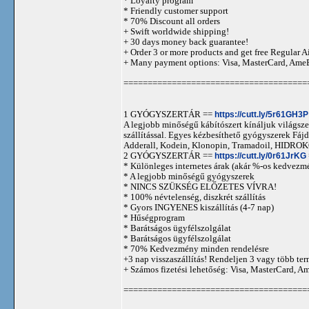
* Loyalty program
* Friendly customer support
* 70% Discount all orders
+ Swift worldwide shipping!
+ 30 days money back guarantee!
+ Order 3 or more products and get free Regular A
+ Many payment options: Visa, MasterCard, Ame
======================================
1 GYÓGYSZERTÁR ==
https://cutt.ly/5r61GH3P
A legjobb minőségű kábítószert kínáljuk világszer
szállítással. Egyes kézbesíthető gyógyszerek 
Adderall, Kodein, Klonopin, Tramadoil, HID
2 GYÓGYSZERTÁR ==
https://cutt.ly/0r61JrKG
* Különleges internetes árak (akár %-os kedvezmé
* A legjobb minőségű gyógyszerek
* NINCS SZÜKSÉG ELŐZETES VÍVRA!
* 100% névtelenség, diszkrét szállítás
* Gyors INGYENES kiszállítás (4-7 nap)
* Hűségprogram
* Barátságos ügyfélszolgálat
* Barátságos ügyfélszolgálat
* 70% Kedvezmény minden rendelésre
+3 nap visszaszállítás! Rendeljen 3 vagy több term
+ Számos fizetési lehetőség: Visa, MasterCard, 
======================================