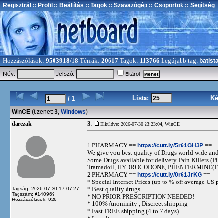
Regisztrál
:: Profil
:: Beállítás
:: Tagok
:: Szavazógép
:: Csoportok
:: Segítség
Hozzászólások:
9503918/18
Témák:
20617
Tagok:
113766
Legújabb tag:
batist
Név:
Jelszó:
Eltárol
Lista:
Ké
/ 1
WinCE
(üzenet:
3
,
Windows
)
3.
darezak
Elküldve: 2026-07-30 23:23:04,
WinCE
1 PHARMACY ==
https://cutt.ly/5r61GH3P
==
We give you best quality of Drugs world wide and h
Some Drugs available for delivery Pain Killers
Tramadoil, HYDROCODONE, PHENTERMINE(For 
2 PHARMACY ==
https://cutt.ly/0r61JrKG
==
* Special Internet Prices (up to % off average US p
* Best quality drugs
Tagság: 2026-07-30 17:07:27
Tagszám: #140969
* NO PRIOR PRESCRIPTION NEEDED!
Hozzászólások: 926
* 100% Anonimity , Discreet shipping
* Fast FREE shipping (4 to 7 days)